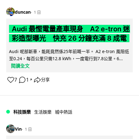
duncan
1 日
Audi 最慳電量產車現身 A2 e-tron 迷
彩造型曝光 快充 26 分鐘充滿 8 成電
Audi 呢部新車，能耗竟然係25年前嘅一半。 A2 e-tron 風阻低
至0.24，每百公里只需12.8 kWh，一度電行到7.8公里。6...
閱讀全文
7
1
分享
↗
科技娛樂
生活娛樂
城中熱話
Vin
1 日