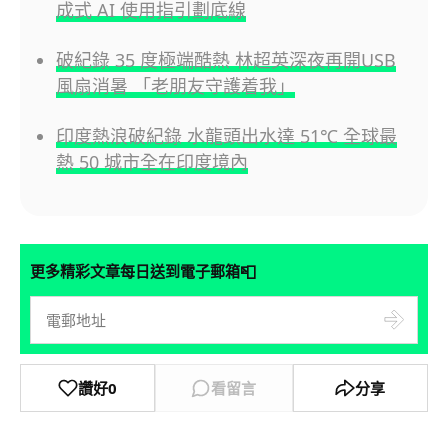
成式 AI 使用指引劃底線
破紀錄 35 度極端酷熱 林超英深夜再開USB
風扇消暑 「老朋友守護着我」
印度熱浪破紀錄 水龍頭出水達 51℃ 全球最
熱 50 城市全在印度境內
📮
更多精彩文章每日送到電子郵箱
讚好
0
看留言
分享