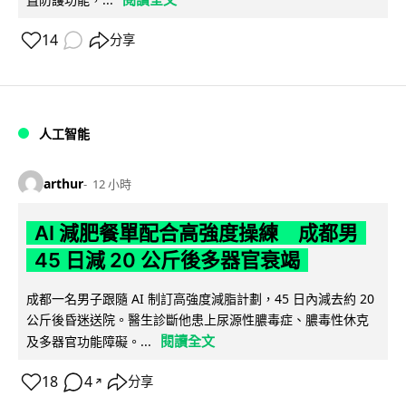
14
分享
人工智能
arthur
12 小時
AI 減肥餐單配合高強度操練 成都男
45 日減 20 公斤後多器官衰竭
成都一名男子跟隨 AI 制訂高強度減脂計劃，45 日內減去約 20
公斤後昏迷送院。醫生診斷他患上尿源性膿毒症、膿毒性休克
閱讀全文
及多器官功能障礙。...
18
4
分享
↗