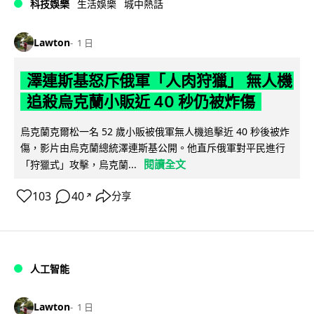
科技娛樂
生活娛樂
城中熱話
Lawton
1 日
澤連斯基怒斥俄軍「人肉狩獵」 無人機
追殺烏克蘭小販近 40 秒仍被炸傷
烏克蘭克爾松一名 52 歲小販被俄軍無人機追擊近 40 秒後被炸
傷，影片由烏克蘭總統澤連斯基公開。他直斥俄軍對平民進行
閱讀全文
「狩獵式」攻擊，烏克蘭...
103
40
分享
↗
人工智能
Lawton
1 日