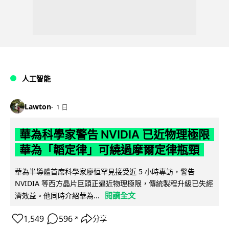
人工智能
Lawton
1 日
華為科學家警告 NVIDIA 已近物理極限
華為「韜定律」可繞過摩爾定律瓶頸
華為半導體首席科學家廖恒罕見接受近 5 小時專訪，警告
NVIDIA 等西方晶片巨頭正逼近物理極限，傳統製程升級已失經
閱讀全文
濟效益。他同時介紹華為...
1,549
596
分享
↗