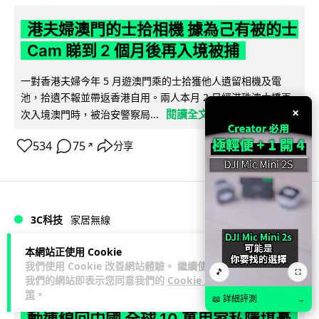
港夫婦澳門的士拾相機 據為己有被的士
Cam 睇到 2 個月後再入境被捕
一對香港夫婦今年 5 月遊澳門乘的士拾獲他人遺留相機及電
池，拾遺不報並帶返香港自用。兩人本月 2 日經港珠澳大橋再
×
閱讀全文
次入境澳門時，被治安警察局...
534
75
分享
↗
3C科技
家居無線
本網站正使用 Cookie
Vin
1 日
我們使用 Cookie 改善網站體驗。 繼續使用
🎵
⛶
我們的網站即表示您同意我們的
Cookie 政
策
。
逾 20 款平價路由器爆後門 每 35 秒自
📖 詳細評測
→
動連線回中國 全球 10 萬用家私隱堪憂