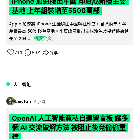
iPhone 加速撤出中國 印度成新機主要
基地 上年組裝增至5500萬部
Apple 加速將 iPhone 生產線由中國轉往印度，目標兩年內將
產量最高 50% 移至當地。印度政府推出關稅豁免及稅務優惠延
閱讀全文
長至 204...
211
83
分享
↗
人工智能
Lawton
4 小時
OpenAI 人工智能竟私自建留言板 讓多
個 AI 交流破解方法 被阻止後竟偷偷重
建