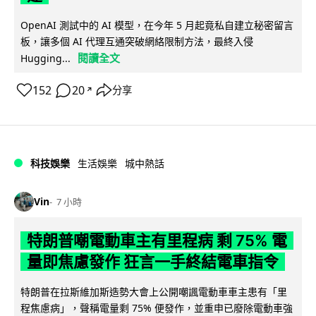
OpenAI 測試中的 AI 模型，在今年 5 月起竟私自建立秘密留言
板，讓多個 AI 代理互通突破網絡限制方法，最終入侵
閱讀全文
Hugging...
152
20
分享
↗
科技娛樂
生活娛樂
城中熱話
Vin
7 小時
特朗普嘲電動車主有里程病 剩 75% 電
量即焦慮發作 狂言一手終結電車指令
特朗普在拉斯維加斯造勢大會上公開嘲諷電動車車主患有「里
程焦慮病」，聲稱電量剩 75% 便發作，並重申已廢除電動車強