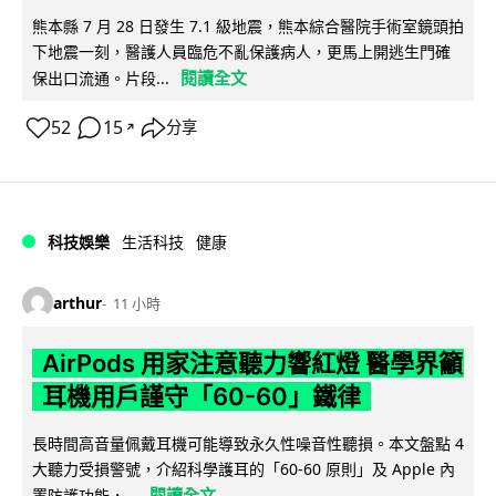
熊本縣 7 月 28 日發生 7.1 級地震，熊本綜合醫院手術室鏡頭拍
下地震一刻，醫護人員臨危不亂保護病人，更馬上開逃生門確
閱讀全文
保出口流通。片段...
52
15
分享
↗
科技娛樂
生活科技
健康
arthur
11 小時
AirPods 用家注意聽力響紅燈 醫學界籲
耳機用戶謹守「60-60」鐵律
長時間高音量佩戴耳機可能導致永久性噪音性聽損。本文盤點 4
大聽力受損警號，介紹科學護耳的「60-60 原則」及 Apple 內
閱讀全文
置防護功能，...