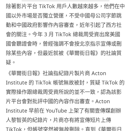
除著影片平台 TikTok 用戶人數越來越多，他們在中
國以外市場是否獨立營運，不受中國母公司字節跳
動和中國政府影響作內容審查，近年引起了西方社
會的關注。今年 3 月 TikTok 總裁周受資出席美國
國會聽證會時，曾經強調不會按北京指示宣傳或刪
除某些內容，但最近就被《華爾街日報》的社論質
疑。
《華爾街日報》社論指紀錄片製片商 Acton
Institute 的 TikTok 帳號無故被封，質疑 TikTok 的
實際操作跟總裁周受資所說的並不一致，認為該影
片平台會對批評中國的內容作出審查。Acton
Institute 早前在 YouTube 上架了有關壹傳媒創辦
人黎智英的紀錄片，片商亦有將宣傳短片上傳
TikTok，但帳號突然被無故刪除。直到《華爾街日