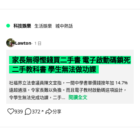
科技娛樂
生活娛樂
城中熱話
Lawton
1 日
家長無得慳錢買二手書 電子啟動碼鎖死
二手教科書 學生無法做功課
社福界立法會議員陳文宜指，一間中學書單價錢按年加 14.7%
遠超通漲，令家長難以負擔。而且電子教材啟動碼這項設計，
閱讀全文
令學生無法完成功課，二手...
939
372
分享
↗