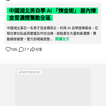
中國湖北男自學 AI 「煉金術」 屋內煉
金冒濃煙驚動全區
中國湖北黃石一名男子見金價高企，利用 AI 自學提煉黃金，在
租住單位私設高壓爐及作坊冶煉，過程產生大量刺鼻濃煙，驚
閱讀全文
動鄰居報警。警方到場揭發整...
105
7
分享
↗
ADVERTISEMENT