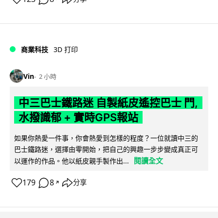
商業科技
3D 打印
Vin
2 小時
中三巴士鐵路迷 自製紙皮遙控巴士 門,
水撥識郁 + 實時GPS報站
如果你熱愛一件事，你會熱愛到怎樣的程度？一位就讀中三的
巴士鐵路迷，選擇由零開始，把自己的興趣一步步變成真正可
閱讀全文
以運作的作品。他以紙皮親手製作出...
179
8
分享
↗