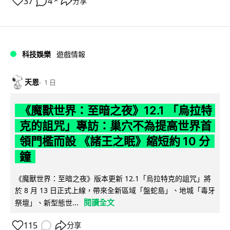
37
4
分享
↗
科技娛樂
遊戲情報
天恩
1 日
《魔獸世界：至暗之夜》12.1 「烏拉特
克的詛咒」專訪：巢穴不為提高世界首
領門檻而設 《諸王之眠》縮短約 10 分
鐘
《魔獸世界：至暗之夜》版本更新 12.1「烏拉特克的詛咒」將
於 8 月 13 日正式上線，帶來全新區域「盤蛇島」、地城「毒牙
閱讀全文
祭壇」、新型態世...
115
分享