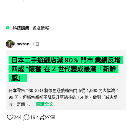
科技娛樂
遊戲情報
Lawton
1 日
日本二手遊戲店減 90% 門市 業績反增
四成 "懷舊"在 Z 世代變成最潮「新鮮
感」
日本零售巨頭 GEO 將懷舊遊戲銷售門市從 1,000 間大幅減至
99 間，但銷售額卻不降反升至過往的 1.4 倍。做到「減店增
閱讀全文
收」奇蹟，...
244
19
分享
↗