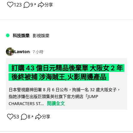
123
9
分享
↗
科技娛樂
影視娛樂
Lawton
7 小時
訂購 43 億日元精品後棄單 大阪女 2 年
後終被捕 涉海賊王,火影周邊產品
日本警視廳神田署 8 月 6 日公布，拘捕一名 32 歲大阪女子，
指她涉嫌在出版巨頭集英社旗下官方網店「JUMP
閱讀全文
CHARACTERS ST...
53
8
分享
↗