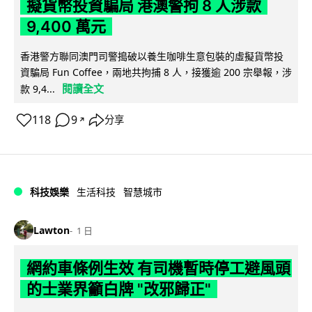
擬貨幣投資騙局 港澳警拘 8 人涉款
9,400 萬元
香港警方聯同澳門司警搗破以養生咖啡生意包裝的虛擬貨幣投
資騙局 Fun Coffee，兩地共拘捕 8 人，接獲逾 200 宗舉報，涉
閱讀全文
款 9,4...
118
9
分享
↗
科技娛樂
生活科技
智慧城市
Lawton
1 日
網約車條例生效 有司機暫時停工避風頭
的士業界籲白牌 "改邪歸正"