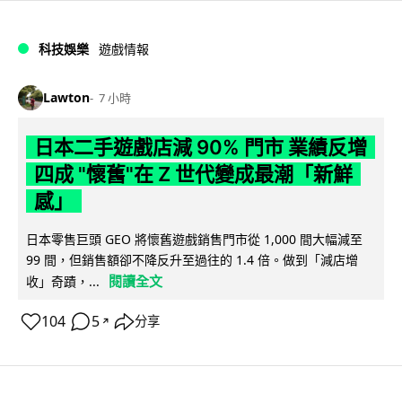
科技娛樂
遊戲情報
Lawton
7 小時
日本二手遊戲店減 90% 門市 業績反增
四成 "懷舊"在 Z 世代變成最潮「新鮮
感」
日本零售巨頭 GEO 將懷舊遊戲銷售門市從 1,000 間大幅減至
99 間，但銷售額卻不降反升至過往的 1.4 倍。做到「減店增
閱讀全文
收」奇蹟，...
104
5
分享
↗