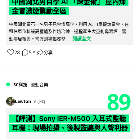
中國湖北男自學 AI 「煉金術」 屋內煉
金冒濃煙驚動全區
中國湖北黃石一名男子見金價高企，利用 AI 自學提煉黃金，在
租住單位私設高壓爐及作坊冶煉，過程產生大量刺鼻濃煙，驚
閱讀全文
動鄰居報警。警方到場揭發整...
28
5
分享
↗
3C科技
流動音樂
89
Lawton
6 小時
【評測】Sony IER-M500 入耳式監聽
耳機：現場拍攝、後製監聽與人聲利器