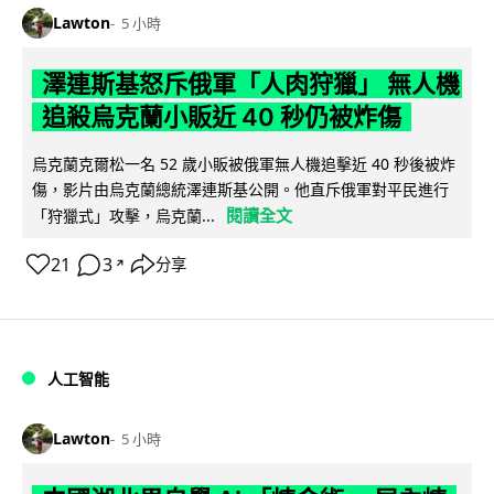
Lawton
5 小時
澤連斯基怒斥俄軍「人肉狩獵」 無人機
追殺烏克蘭小販近 40 秒仍被炸傷
烏克蘭克爾松一名 52 歲小販被俄軍無人機追擊近 40 秒後被炸
傷，影片由烏克蘭總統澤連斯基公開。他直斥俄軍對平民進行
閱讀全文
「狩獵式」攻擊，烏克蘭...
21
3
分享
↗
人工智能
Lawton
5 小時