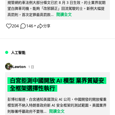
規管網約車法例大部分條文已於 8 月 3 日生效，的士業界就期
望白牌車司機，能夠「改邪歸正」回流駕駛的士。新例大幅提
閱讀全文
高罰則，首次定罪最高罰款...
204
146
分享
↗
人工智能
Lawton
1 日
白宮拒測中國開放 AI 模型 業界質疑安
全框架選擇性執行
彭博社報道，白宮通知美國頂尖 AI 公司，中國開發的開放權重
模型將不納入特朗普政府新 AI 安全框架的測試範圍。美國業界
閱讀全文
則聯署呼籲政府不要限...