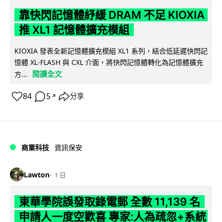
靠快閃記憶體紓緩 DRAM 不足 KIOXIA
推 XL1 記憶體擴充模組
KIOXIA 發表全新記憶體擴充模組 XL1 系列，結合低延遲快閃記
憶體 XL-FLASH 與 CXL 介面，將快閃記憶體轉化為記憶體擴充
閱讀全文
方...
84
5
分享
↗
商業科技
資訊保安
Lawton
1 日
東華學院誤發取錄電郵 全數 11,139 名
申請人一度空歡喜 專家:人為疏忽+系統