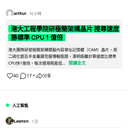
arthur
16 小時
港大工程學院研極簡架構晶片 搜尋速度
勝標準 CPU 1 億倍
港大團隊研發極簡架構模擬內容尋址記憶體（CAM）晶片，用
二硫化鉬及半金屬銻克服傳輸瓶頸，漢明距離計算速度比標準
閱讀全文
CPU快1億倍，每次搜尋耗能低...
40
17
分享
↗
人工智能
Lawton
1 日