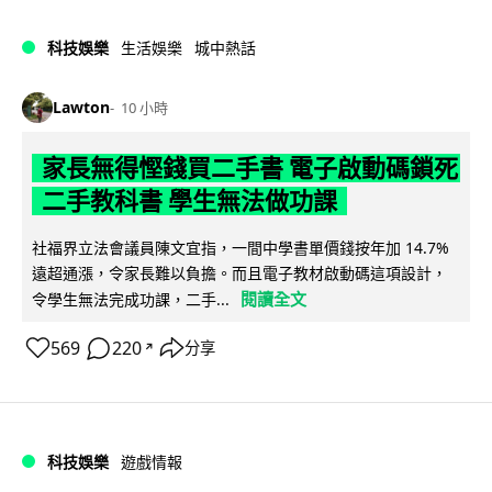
科技娛樂
生活娛樂
城中熱話
Lawton
10 小時
家長無得慳錢買二手書 電子啟動碼鎖死
二手教科書 學生無法做功課
社福界立法會議員陳文宜指，一間中學書單價錢按年加 14.7%
遠超通漲，令家長難以負擔。而且電子教材啟動碼這項設計，
閱讀全文
令學生無法完成功課，二手...
569
220
分享
↗
科技娛樂
遊戲情報