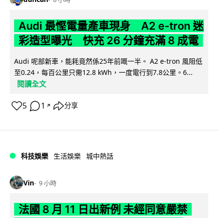
Audi 最慳電量產車現身 A2 e-tron 迷
彩造型曝光 快充 26 分鐘充滿 8 成電
Audi 呢部新車，能耗竟然係25年前嘅一半。 A2 e-tron 風阻低
至0.24，每百公里只需12.8 kWh，一度電行到7.8公里。6...
閱讀全文
5
1
分享
↗
科技娛樂
生活娛樂
城中熱話
Vin
9 小時
法國 8 月 11 日出新例 未經同意嚴禁