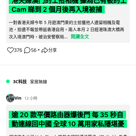
港夫婦澳門的士拾相機 據為己有被的士
Cam 睇到 2 個月後再入境被捕
一對香港夫婦今年 5 月遊澳門乘的士拾獲他人遺留相機及電
池，拾遺不報並帶返香港自用。兩人本月 2 日經港珠澳大橋再
閱讀全文
次入境澳門時，被治安警察局...
376
56
分享
↗
3C科技
家居無線
Vin
12 小時
逾 20 款平價路由器爆後門 每 35 秒自
動連線回中國 全球 10 萬用家私隱堪憂