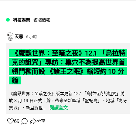
科技娛樂
遊戲情報
天恩
6 小時
《魔獸世界：至暗之夜》12.1 「烏拉特
克的詛咒」專訪：巢穴不為提高世界首
領門檻而設 《諸王之眠》縮短約 10 分
鐘
《魔獸世界：至暗之夜》版本更新 12.1「烏拉特克的詛咒」將
於 8 月 13 日正式上線，帶來全新區域「盤蛇島」、地城「毒牙
閱讀全文
祭壇」、新型態世...
69
分享