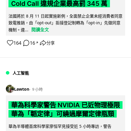
Cold Call 違規企業最高罰 345 萬
法國將於 8 月 11 日起實施新例，全面禁止企業未經消費者同意
致電推銷，由「opt-out」拒接登記制轉為「opt-in」先徵同意
閱讀全文
機制。違...
164
16
分享
↗
人工智能
Lawton
9 小時
華為科學家警告 NVIDIA 已近物理極限
華為「韜定律」可繞過摩爾定律瓶頸
華為半導體首席科學家廖恒罕見接受近 5 小時專訪，警告