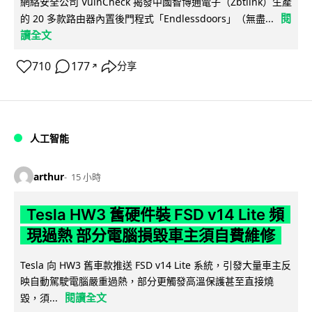
網絡安全公司 VulnCheck 揭發中國智博通電子（Zbtlink）生產
閱
的 20 多款路由器內置後門程式「Endlessdoors」（無盡...
讀全文
710
177
分享
↗
人工智能
arthur
15 小時
Tesla HW3 舊硬件裝 FSD v14 Lite 頻
現過熱 部分電腦損毀車主須自費維修
Tesla 向 HW3 舊車款推送 FSD v14 Lite 系統，引發大量車主反
映自動駕駛電腦嚴重過熱，部分更觸發高溫保護甚至直接燒
閱讀全文
毀，須...