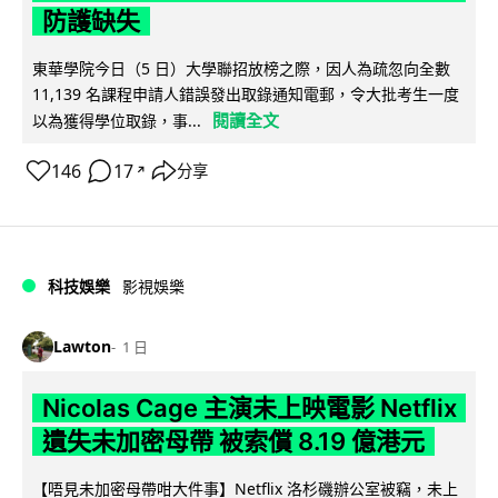
防護缺失
東華學院今日（5 日）大學聯招放榜之際，因人為疏忽向全數
11,139 名課程申請人錯誤發出取錄通知電郵，令大批考生一度
閱讀全文
以為獲得學位取錄，事...
146
17
分享
↗
科技娛樂
影視娛樂
Lawton
1 日
Nicolas Cage 主演未上映電影 Netflix
遺失未加密母帶 被索償 8.19 億港元
【唔見未加密母帶咁大件事】Netflix 洛杉磯辦公室被竊，未上