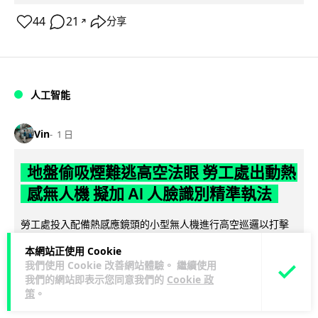
44
21
分享
↗
人工智能
Vin
1 日
地盤偷吸煙難逃高空法眼 勞工處出動熱
感無人機 擬加 AI 人臉識別精準執法
勞工處投入配備熱感應鏡頭的小型無人機進行高空巡邏以打擊
地盤違例吸煙，並正研究於未來一年內引入 AI 人臉識別與行為
本網站正使用 Cookie
閱讀全文
分析功能，結合三大技術進一...
我們使用 Cookie 改善網站體驗。 繼續使用
我們的網站即表示您同意我們的
Cookie 政
246
55
分享
↗
策
。