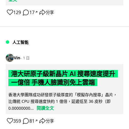
129
17
分享
↗
人工智能
Vin
1 日
港大研原子級新晶片 AI 搜尋速度提升
一億倍 手機人臉識別免上雲端
香港大學團隊成功研發原子級厚度的「模擬存內搜尋」晶片，
比傳統 CPU 搜尋速度快約 1 億倍，延遲低至 36 皮秒（即
閱讀全文
0.00000000...
359
81
分享
↗