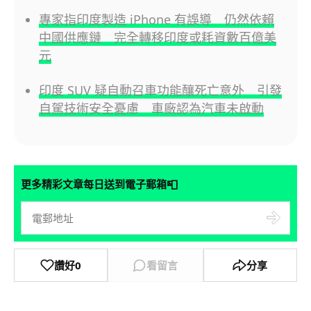
專家指印度製造 iPhone 有誤導 仍然依賴
中國供應鏈 完全轉移印度或耗資數百億美
元
印度 SUV 疑自動召車功能釀死亡意外 引發
自駕技術安全憂慮 車廠認為汽車未啟動
📮
更多精彩文章每日送到電子郵箱
讚好
0
看留言
分享