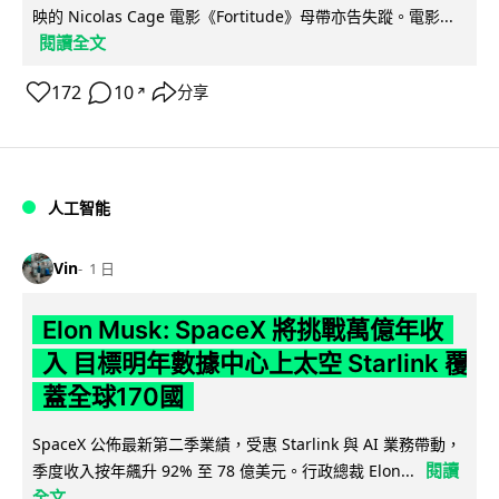
映的 Nicolas Cage 電影《Fortitude》母帶亦告失蹤。電影...
閱讀全文
172
10
分享
↗
人工智能
Vin
1 日
Elon Musk: SpaceX 將挑戰萬億年收
入 目標明年數據中心上太空 Starlink 覆
蓋全球170國
SpaceX 公佈最新第二季業績，受惠 Starlink 與 AI 業務帶動，
閱讀
季度收入按年飆升 92% 至 78 億美元。行政總裁 Elon...
全文