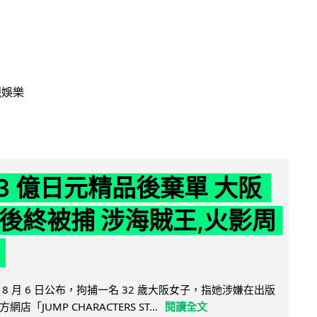
視娛樂
43 億日元精品後棄單 大阪
 年後終被捕 涉海賊王,火影周
8 月 6 日公布，拘捕一名 32 歲大阪女子，指她涉嫌在出版
「JUMP CHARACTERS ST...
閱讀全文