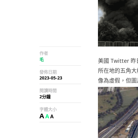
作者
毛
美國 Twitt
所在地的五角大
發佈日期
2023-05-23
像為虛假，但圖
閱讀時間
2分鐘
字體大小
A
A
A