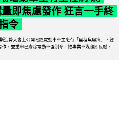
 電量即焦慮發作 狂言一手終
指令
斯造勢大會上公開嘲諷電動車車主患有「里程焦慮病」，聲
便發作，並重申已廢除電動車強制令。惟專業車媒隨即反駁，...