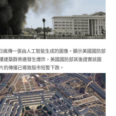
er 昨日瘋傳一張由人工智能生成的圖像，顯示美國國防部
樓建築群旁邊發生爆炸，美國國防部其後證實該圖
片的傳播已導致股市短暫下跌。