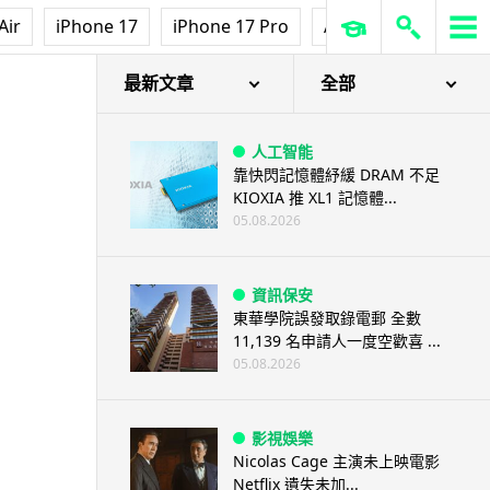
Air
iPhone 17
iPhone 17 Pro
AirPods Pro 3
Ap
最新文章
全部
人工智能
靠快閃記憶體紓緩 DRAM 不足
KIOXIA 推 XL1 記憶體...
05.08.2026
資訊保安
東華學院誤發取錄電郵 全數
11,139 名申請人一度空歡喜 ...
05.08.2026
影視娛樂
Nicolas Cage 主演未上映電影
Netflix 遺失未加...