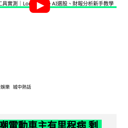
活娛樂
城中熱話
嘲電動車主有里程病 剩