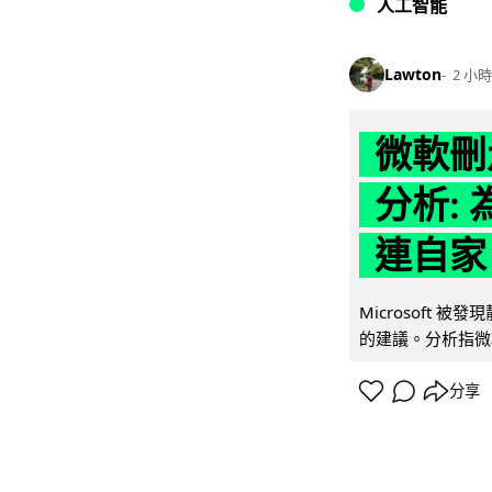
人工智能
Lawton
2 小時
微軟刪走
分析: 
連自家 
Microsoft 
的建議。分析指微軟同
分享