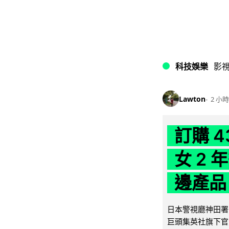
科技娛樂
影
Lawton
2 小時
訂購 
女 2
邊產品
日本警視廳神田署 
巨頭集英社旗下官方網店