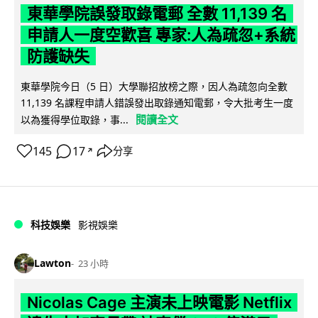
東華學院誤發取錄電郵 全數 11,139 名
申請人一度空歡喜 專家:人為疏忽+系統
防護缺失
東華學院今日（5 日）大學聯招放榜之際，因人為疏忽向全數
11,139 名課程申請人錯誤發出取錄通知電郵，令大批考生一度
閱讀全文
以為獲得學位取錄，事...
145
17
分享
↗
科技娛樂
影視娛樂
Lawton
23 小時
Nicolas Cage 主演未上映電影 Netflix