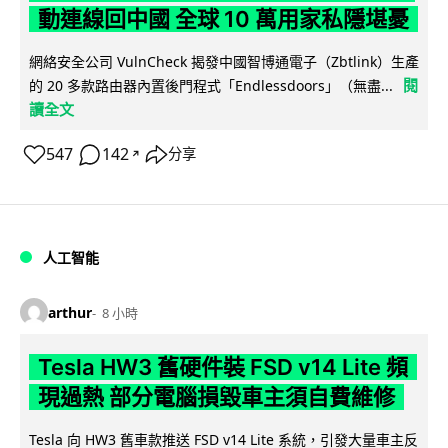
動連線回中國 全球 10 萬用家私隱堪憂
網絡安全公司 VulnCheck 揭發中國智博通電子（Zbtlink）生產
閱
的 20 多款路由器內置後門程式「Endlessdoors」（無盡...
讀全文
547
142
分享
↗
人工智能
arthur
8 小時
Tesla HW3 舊硬件裝 FSD v14 Lite 頻
現過熱 部分電腦損毀車主須自費維修
Tesla 向 HW3 舊車款推送 FSD v14 Lite 系統，引發大量車主反