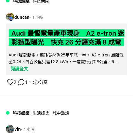
科技娛樂
科技新聞
duncan
1 小時
Audi 最慳電量產車現身 A2 e-tron 迷
彩造型曝光 快充 26 分鐘充滿 8 成電
Audi 呢部新車，能耗竟然係25年前嘅一半。 A2 e-tron 風阻低
至0.24，每百公里只需12.8 kWh，一度電行到7.8公里。6...
閱讀全文
2
1
分享
↗
科技娛樂
生活娛樂
城中熱話
Vin
1 小時