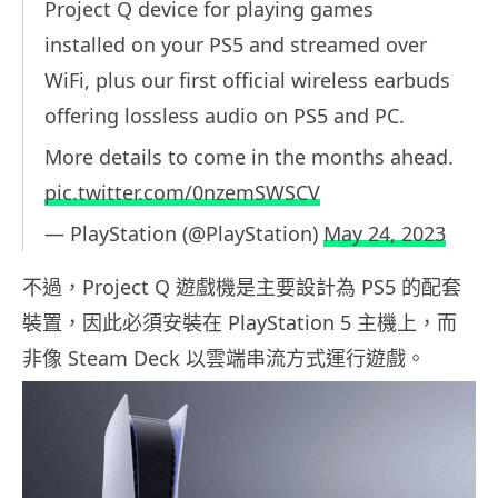
Project Q device for playing games
installed on your PS5 and streamed over
WiFi, plus our first official wireless earbuds
offering lossless audio on PS5 and PC.
More details to come in the months ahead.
pic.twitter.com/0nzemSWSCV
— PlayStation (@PlayStation)
May 24, 2023
不過，Project Q 遊戲機是主要設計為 PS5 的配套
裝置，因此必須安裝在 PlayStation 5 主機上，而
非像 Steam Deck 以雲端串流方式運行遊戲。