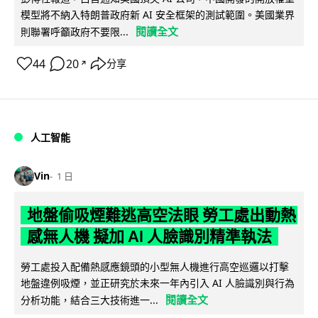
模型將不納入特朗普政府新 AI 安全框架的測試範圍。美國業界
閱讀全文
則聯署呼籲政府不要限...
44
20
分享
↗
人工智能
Vin
1 日
地盤偷吸煙難逃高空法眼 勞工處出動熱
感無人機 擬加 AI 人臉識別精準執法
勞工處投入配備熱感應鏡頭的小型無人機進行高空巡邏以打擊
地盤違例吸煙，並正研究於未來一年內引入 AI 人臉識別與行為
閱讀全文
分析功能，結合三大技術進一...