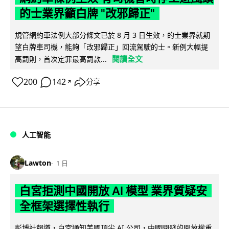
的士業界籲白牌 "改邪歸正"
規管網約車法例大部分條文已於 8 月 3 日生效，的士業界就期
望白牌車司機，能夠「改邪歸正」回流駕駛的士。新例大幅提
閱讀全文
高罰則，首次定罪最高罰款...
200
142
分享
↗
人工智能
Lawton
1 日
白宮拒測中國開放 AI 模型 業界質疑安
全框架選擇性執行
彭博社報道，白宮通知美國頂尖 AI 公司，中國開發的開放權重