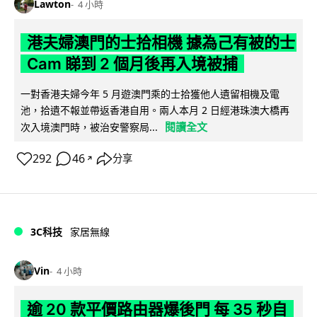
Lawton
4 小時
港夫婦澳門的士拾相機 據為己有被的士
Cam 睇到 2 個月後再入境被捕
一對香港夫婦今年 5 月遊澳門乘的士拾獲他人遺留相機及電
池，拾遺不報並帶返香港自用。兩人本月 2 日經港珠澳大橋再
閱讀全文
次入境澳門時，被治安警察局...
292
46
分享
↗
3C科技
家居無線
Vin
4 小時
逾 20 款平價路由器爆後門 每 35 秒自