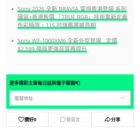
Sony 2026 全新 BRAVIA 電視香港登場 系列
陣容+香港售價 「TRUE RGB」技術重新定義
色彩極限，115 吋旗艦震撼亮相
Sony WF-1000XM6 全新外型登場 定價
$2,599 降噪更強音質再提升
📮
更多精彩文章每日送到電子郵箱
讚好
0
看留言
分享