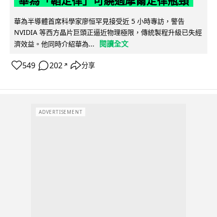
華為「韜定律」可繞過摩爾定律瓶頸
華為半導體首席科學家廖恒罕見接受近 5 小時專訪，警告
NVIDIA 等西方晶片巨頭正逼近物理極限，傳統製程升級已失經
閱讀全文
濟效益。他同時介紹華為...
549
202
分享
↗
ADVERTISEMENT