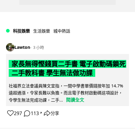
科技娛樂
生活娛樂
城中熱話
Lawton
3 小時
家長無得慳錢買二手書 電子啟動碼鎖死
二手教科書 學生無法做功課
社福界立法會議員陳文宜指，一間中學書單價錢按年加 14.7%
遠超通漲，令家長難以負擔。而且電子教材啟動碼這項設計，
閱讀全文
令學生無法完成功課，二手...
297
113
分享
↗