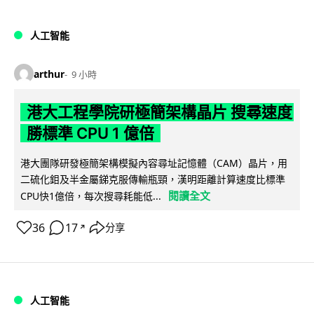
人工智能
arthur
9 小時
港大工程學院研極簡架構晶片 搜尋速度
勝標準 CPU 1 億倍
港大團隊研發極簡架構模擬內容尋址記憶體（CAM）晶片，用
二硫化鉬及半金屬銻克服傳輸瓶頸，漢明距離計算速度比標準
閱讀全文
CPU快1億倍，每次搜尋耗能低...
36
17
分享
↗
人工智能