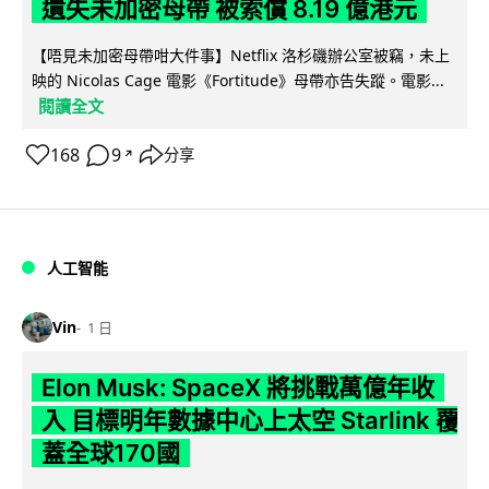
遺失未加密母帶 被索償 8.19 億港元
【唔見未加密母帶咁大件事】Netflix 洛杉磯辦公室被竊，未上
映的 Nicolas Cage 電影《Fortitude》母帶亦告失蹤。電影...
閱讀全文
168
9
分享
↗
人工智能
Vin
1 日
Elon Musk: SpaceX 將挑戰萬億年收
入 目標明年數據中心上太空 Starlink 覆
蓋全球170國