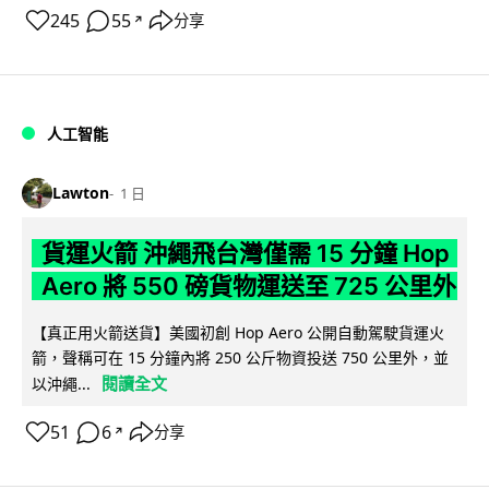
245
55
分享
↗
人工智能
Lawton
1 日
貨運火箭 沖繩飛台灣僅需 15 分鐘 Hop
Aero 將 550 磅貨物運送至 725 公里外
【真正用火箭送貨】美國初創 Hop Aero 公開自動駕駛貨運火
箭，聲稱可在 15 分鐘內將 250 公斤物資投送 750 公里外，並
閱讀全文
以沖繩...
51
6
分享
↗