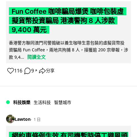
Fun Coffee 咖啡騙局爆煲 咖啡包裝虛
擬貨幣投資騙局 港澳警拘 8 人涉款
9,400 萬元
香港警方聯同澳門司警搗破以養生咖啡生意包裝的虛擬貨幣投
資騙局 Fun Coffee，兩地共拘捕 8 人，接獲逾 200 宗舉報，涉
閱讀全文
款 9,4...
116
9
分享
↗
科技娛樂
生活科技
智慧城市
Lawton
1 日
網約車條例生效 有司機暫時停工避風頭