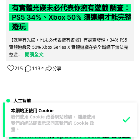
有實體光碟未必代表你擁有遊戲 調查：
PS5 34%、Xbox 50% 須連網才能完整
遊玩
【就算有光碟，也未必代表擁有遊戲】有調查發現，34% PS5
實體遊戲及 50% Xbox Series X 實體遊戲在完全斷網下無法完
閱讀全文
整遊...
215
113
分享
↗
人工智能
本網站正使用 Cookie
我們使用 Cookie 改善網站體驗。 繼續使用
Lawton
1 日
我們的網站即表示您同意我們的
Cookie 政
策
。
Elon Musk 稱 SpaceX Tesla 是地球最