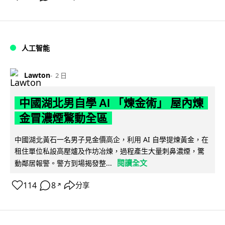
人工智能
Lawton
2 日
中國湖北男自學 AI 「煉金術」 屋內煉
金冒濃煙驚動全區
中國湖北黃石一名男子見金價高企，利用 AI 自學提煉黃金，在
租住單位私設高壓爐及作坊冶煉，過程產生大量刺鼻濃煙，驚
閱讀全文
動鄰居報警。警方到場揭發整...
114
8
分享
↗