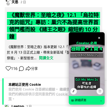
天恩
2 日
《魔獸世界：至暗之夜》12.1 「烏拉特
克的詛咒」專訪：巢穴不為提高世界首
領門檻而設 《諸王之眠》縮短約 10 分
鐘
×
《魔獸世界：至暗之夜》版本更新 12.1「烏拉特克的詛咒」將
於 8 月 13 日正式上線，帶來全新區域「盤蛇島」、地城「毒牙
閱讀全文
祭壇」、新型態世...
116
分享
本網站正使用 Cookie
我們使用 Cookie 改善網站體驗。 繼續使用
🎵
⛶
科技娛樂
遊戲情報
我們的網站即表示您同意我們的
Cookie 政
策
。
📖 詳細評測
→
Lawton
2 日