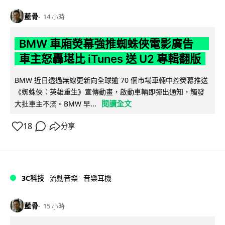
藍骨
14 小時
BMW 車廂熒幕強推蜘蛛俠電影廣告
車主怒轟堪比 iTunes 送 U2 專輯翻版
BMW 近日透過無線更新向全球逾 70 個市場車輛中控熒幕推送
《蜘蛛俠：英雄重生》宣傳動畫，啟動車輛即彈出通知，觸發
閱讀全文
大批車主不滿。BMW 早...
18
分享
3C科技
流動音樂
音樂耳機
藍骨
15 小時