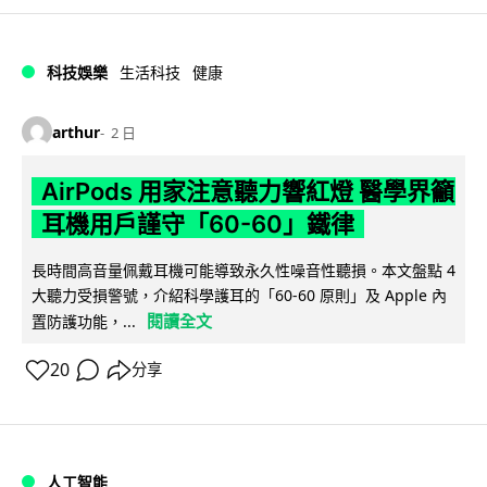
科技娛樂
生活科技
健康
arthur
2 日
AirPods 用家注意聽力響紅燈 醫學界籲
耳機用戶謹守「60-60」鐵律
長時間高音量佩戴耳機可能導致永久性噪音性聽損。本文盤點 4
大聽力受損警號，介紹科學護耳的「60-60 原則」及 Apple 內
閱讀全文
置防護功能，...
20
分享
人工智能