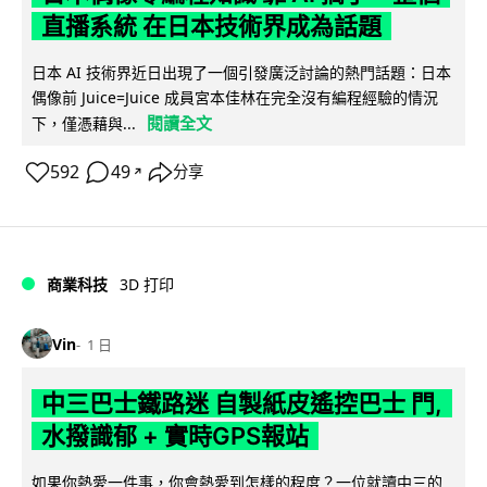
直播系統 在日本技術界成為話題
日本 AI 技術界近日出現了一個引發廣泛討論的熱門話題：日本
偶像前 Juice=Juice 成員宮本佳林在完全沒有編程經驗的情況
閱讀全文
下，僅憑藉與...
592
49
分享
↗
商業科技
3D 打印
Vin
1 日
中三巴士鐵路迷 自製紙皮遙控巴士 門,
水撥識郁 + 實時GPS報站
如果你熱愛一件事，你會熱愛到怎樣的程度？一位就讀中三的