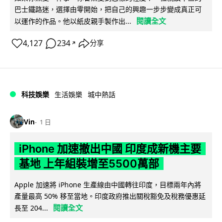
巴士鐵路迷，選擇由零開始，把自己的興趣一步步變成真正可
閱讀全文
以運作的作品。他以紙皮親手製作出...
4,127
234
分享
↗
科技娛樂
生活娛樂
城中熱話
Vin
1 日
iPhone 加速撤出中國 印度成新機主要
基地 上年組裝增至5500萬部
Apple 加速將 iPhone 生產線由中國轉往印度，目標兩年內將
產量最高 50% 移至當地。印度政府推出關稅豁免及稅務優惠延
閱讀全文
長至 204...