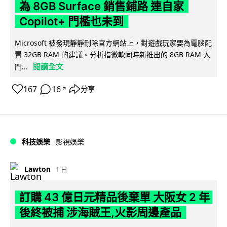
為 8GB Surface 銷售鋪路 連自家
Copilot+ 門檻也未到
Microsoft 被發現靜靜刪除官方網站上，對遊戲玩家要為電腦配
置 32GB RAM 的建議。分析指微軟同時新推出的 8GB RAM 入
閱讀全文
門...
167
16
分享
↗
科技娛樂
影視娛樂
Lawton
1 日
訂購 43 億日元精品後棄單 大阪女 2 年
後終被捕 涉海賊王,火影周邊產品