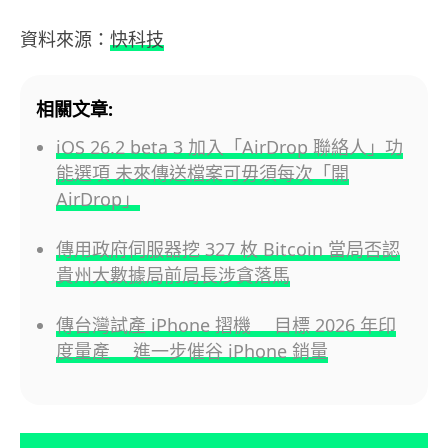
資料來源：
快科技
相關文章:
iOS 26.2 beta 3 加入「AirDrop 聯絡人」功
能選項 未來傳送檔案可毋須每次「開
AirDrop」
傳用政府伺服器挖 327 枚 Bitcoin 當局否認
貴州大數據局前局長涉貪落馬
傳台灣試產 iPhone 摺機 目標 2026 年印
度量產 進一步催谷 iPhone 銷量