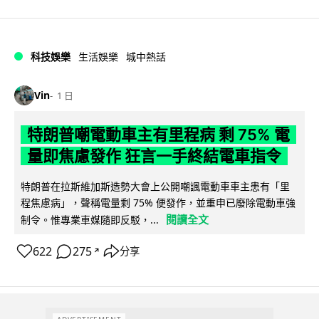
科技娛樂
生活娛樂
城中熱話
Vin
1 日
特朗普嘲電動車主有里程病 剩 75% 電
量即焦慮發作 狂言一手終結電車指令
特朗普在拉斯維加斯造勢大會上公開嘲諷電動車車主患有「里
程焦慮病」，聲稱電量剩 75% 便發作，並重申已廢除電動車強
閱讀全文
制令。惟專業車媒隨即反駁，...
622
275
分享
↗