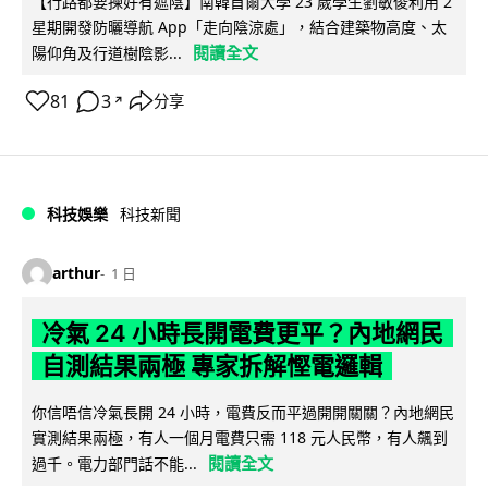
【行路都要揀好有遮陰】南韓首爾大學 23 歲學生劉敏俊利用 2
星期開發防曬導航 App「走向陰涼處」，結合建築物高度、太
閱讀全文
陽仰角及行道樹陰影...
81
3
分享
↗
科技娛樂
科技新聞
arthur
1 日
冷氣 24 小時長開電費更平？內地網民
自測結果兩極 專家拆解慳電邏輯
你信唔信冷氣長開 24 小時，電費反而平過開開關關？內地網民
實測結果兩極，有人一個月電費只需 118 元人民幣，有人飆到
閱讀全文
過千。電力部門話不能...