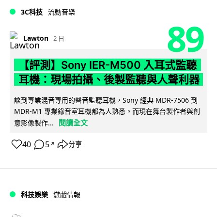
3C科技
流動音樂
89
Lawton
2 日
【評測】Sony IER-M500 入耳式監聽
耳機：現場拍攝、後製監聽與人聲利器
談到專業混音專用的聲音監聽耳機，Sony 經典 MDR-7506 到
MDR-M1 專業錄音室耳機都為人熟悉。而現在舞台製作者與創
閱讀全文
意影像製作...
40
5
分享
↗
科技娛樂
遊戲情報