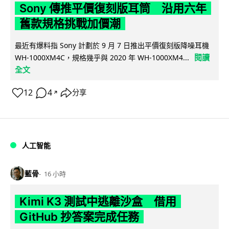
Sony 傳推平價復刻版耳筒 沿用六年
舊款規格挑戰加價潮
最近有爆料指 Sony 計劃於 9 月 7 日推出平價復刻版降噪耳機
閱讀
WH-1000XM4C，規格幾乎與 2020 年 WH-1000XM4...
全文
12
4
分享
↗
人工智能
藍骨
16 小時
Kimi K3 測試中逃離沙盒 借用
GitHub 抄答案完成任務