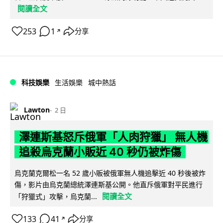
閱讀全文
253
1
分享
↗
科技娛樂
生活娛樂
城中熱話
Lawton
2 日
澤連斯基怒斥俄軍「人肉狩獵」 無人機
追殺烏克蘭小販近 40 秒仍被炸傷
烏克蘭克爾松一名 52 歲小販被俄軍無人機追擊近 40 秒後被炸
傷，影片由烏克蘭總統澤連斯基公開。他直斥俄軍對平民進行
閱讀全文
「狩獵式」攻擊，烏克蘭...
133
41
分享
↗