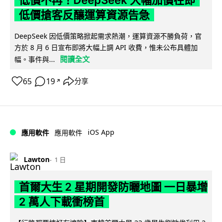
低價搶客反釀運算資源告急
DeepSeek 因低價策略掀起需求熱潮，運算資源不勝負荷，官
方於 8 月 6 日宣布即將大幅上調 API 收費，惟未公布具體加
閱讀全文
幅。事件與...
65
19
分享
↗
iOS App
應用軟件
應用軟件
Lawton
1 日
首爾大生 2 星期開發防曬地圖 一日暴增
2 萬人下載衝榜首