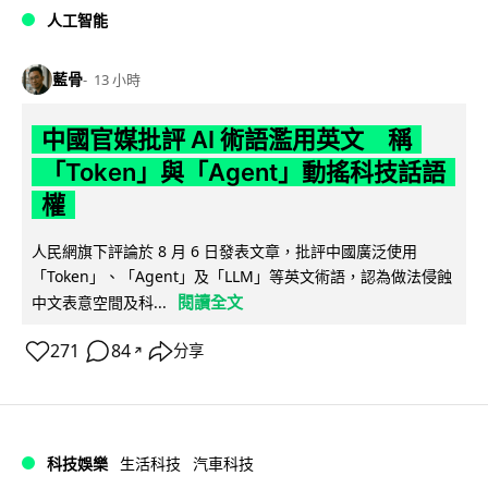
人工智能
藍骨
13 小時
中國官媒批評 AI 術語濫用英文 稱
「Token」與「Agent」動搖科技話語
權
人民網旗下評論於 8 月 6 日發表文章，批評中國廣泛使用
「Token」、「Agent」及「LLM」等英文術語，認為做法侵蝕
閱讀全文
中文表意空間及科...
271
84
分享
↗
科技娛樂
生活科技
汽車科技