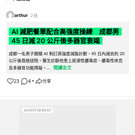
arthur
2 日
AI 減肥餐單配合高強度操練 成都男
45 日減 20 公斤後多器官衰竭
成都一名男子跟隨 AI 制訂高強度減脂計劃，45 日內減去約 20
公斤後昏迷送院。醫生診斷他患上尿源性膿毒症、膿毒性休克
閱讀全文
及多器官功能障礙。...
23
4
分享
↗
ADVERTISEMENT