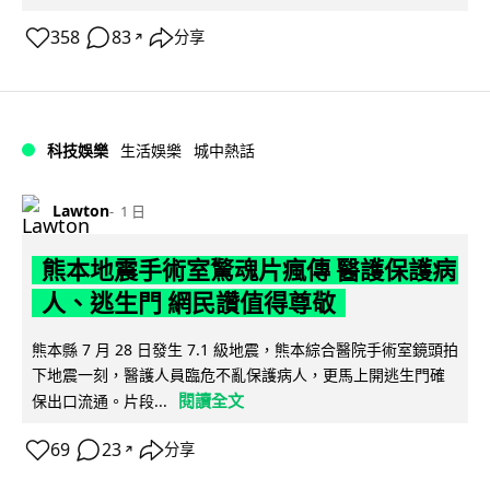
358
83
分享
↗
科技娛樂
生活娛樂
城中熱話
Lawton
1 日
熊本地震手術室驚魂片瘋傳 醫護保護病
人、逃生門 網民讚值得尊敬
熊本縣 7 月 28 日發生 7.1 級地震，熊本綜合醫院手術室鏡頭拍
下地震一刻，醫護人員臨危不亂保護病人，更馬上開逃生門確
閱讀全文
保出口流通。片段...
69
23
分享
↗