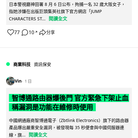
日本警視廳神田署 8 月 6 日公布，拘捕一名 32 歲大阪女子，
指她涉嫌在出版巨頭集英社旗下官方網店「JUMP
閱讀全文
CHARACTERS ST...
77
10
分享
↗
商業科技
資訊保安
Vin
1 日
智博通路由器爆後門 官方緊急下架止血
稱漏洞是功能在維修時使用
中國網通廠商智博通電子（Zbtlink Electronics）旗下的路由器
產品爆出嚴重安全漏洞，被發現每 35 秒便會與中國伺服器連
閱讀全文
線，旗...