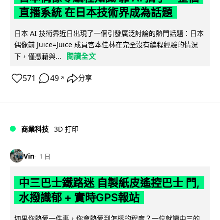
直播系統 在日本技術界成為話題
日本 AI 技術界近日出現了一個引發廣泛討論的熱門話題：日本
偶像前 Juice=Juice 成員宮本佳林在完全沒有編程經驗的情況
閱讀全文
下，僅憑藉與...
571
49
分享
↗
商業科技
3D 打印
Vin
1 日
中三巴士鐵路迷 自製紙皮遙控巴士 門,
水撥識郁 + 實時GPS報站
如果你熱愛一件事，你會熱愛到怎樣的程度？一位就讀中三的