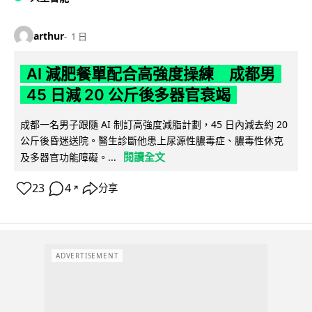
arthur
1 日
AI 減肥餐單配合高強度操練 成都男
45 日減 20 公斤後多器官衰竭
成都一名男子跟隨 AI 制訂高強度減脂計劃，45 日內減去約 20
公斤後昏迷送院。醫生診斷他患上尿源性膿毒症、膿毒性休克
閱讀全文
及多器官功能障礙。...
23
4
分享
↗
ADVERTISEMENT