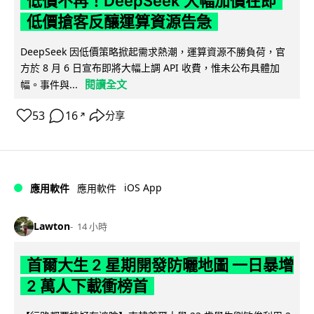
低價不再！DeepSeek 大幅加價在即
低價搶客反釀運算資源告急
DeepSeek 因低價策略掀起需求熱潮，運算資源不勝負荷，官
方於 8 月 6 日宣布即將大幅上調 API 收費，惟未公布具體加
閱讀全文
幅。事件與...
53
16
分享
↗
iOS App
應用軟件
應用軟件
Lawton
14 小時
首爾大生 2 星期開發防曬地圖 一日暴增
2 萬人下載衝榜首