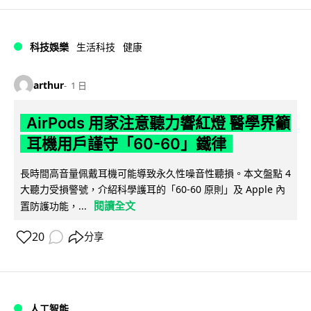
科技娛樂
生活科技
健康
arthur
1 日
AirPods 用家注意聽力響紅燈 醫學界籲
耳機用戶謹守「60-60」鐵律
長時間高音量佩戴耳機可能導致永久性噪音性聽損。本文盤點 4
大聽力受損警號，介紹科學護耳的「60-60 原則」及 Apple 內
閱讀全文
置防護功能，...
20
分享
人工智能