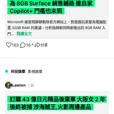
為 8GB Surface 銷售鋪路 連自家
Copilot+ 門檻也未到
Microsoft 被發現靜靜刪除官方網站上，對遊戲玩家要為電腦配
置 32GB RAM 的建議。分析指微軟同時新推出的 8GB RAM 入
閱讀全文
門...
163
16
分享
↗
科技娛樂
影視娛樂
Lawton
1 日
訂購 43 億日元精品後棄單 大阪女 2 年
後終被捕 涉海賊王,火影周邊產品