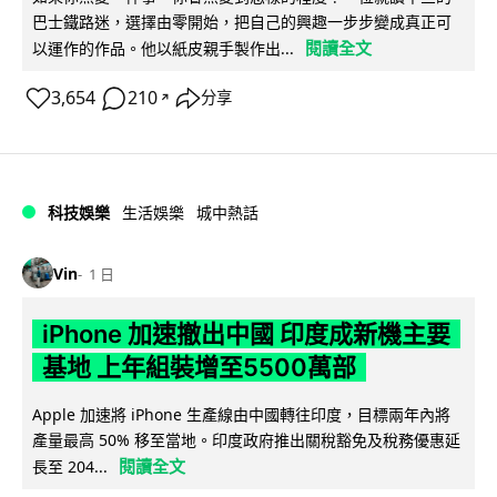
巴士鐵路迷，選擇由零開始，把自己的興趣一步步變成真正可
閱讀全文
以運作的作品。他以紙皮親手製作出...
3,654
210
分享
↗
科技娛樂
生活娛樂
城中熱話
Vin
1 日
iPhone 加速撤出中國 印度成新機主要
基地 上年組裝增至5500萬部
Apple 加速將 iPhone 生產線由中國轉往印度，目標兩年內將
產量最高 50% 移至當地。印度政府推出關稅豁免及稅務優惠延
閱讀全文
長至 204...