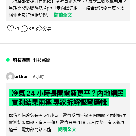
【行路都要揀好有遮陰】南韓首爾大學 23 歲學生劉敏俊利用 2
星期開發防曬導航 App「走向陰涼處」，結合建築物高度、太
閱讀全文
陽仰角及行道樹陰影...
71
3
分享
↗
科技娛樂
科技新聞
arthur
16 小時
冷氣 24 小時長開電費更平？內地網民
實測結果兩極 專家拆解慳電邏輯
你信唔信冷氣長開 24 小時，電費反而平過開開關關？內地網民
實測結果兩極，有人一個月電費只需 118 元人民幣，有人飆到
閱讀全文
過千。電力部門話不能...