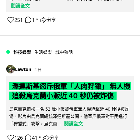
閱讀全文
251
1
分享
↗
科技娛樂
生活娛樂
城中熱話
Lawton
2 日
澤連斯基怒斥俄軍「人肉狩獵」 無人機
追殺烏克蘭小販近 40 秒仍被炸傷
烏克蘭克爾松一名 52 歲小販被俄軍無人機追擊近 40 秒後被炸
傷，影片由烏克蘭總統澤連斯基公開。他直斥俄軍對平民進行
閱讀全文
「狩獵式」攻擊，烏克蘭...
126
41
分享
↗