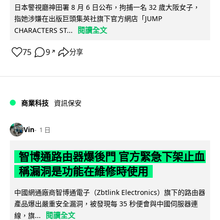
日本警視廳神田署 8 月 6 日公布，拘捕一名 32 歲大阪女子，
指她涉嫌在出版巨頭集英社旗下官方網店「JUMP
閱讀全文
CHARACTERS ST...
75
9
分享
↗
商業科技
資訊保安
Vin
1 日
智博通路由器爆後門 官方緊急下架止血
稱漏洞是功能在維修時使用
中國網通廠商智博通電子（Zbtlink Electronics）旗下的路由器
產品爆出嚴重安全漏洞，被發現每 35 秒便會與中國伺服器連
閱讀全文
線，旗...