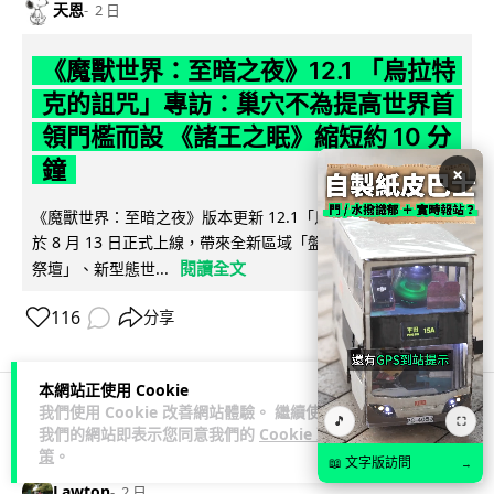
天恩
2 日
《魔獸世界：至暗之夜》12.1 「烏拉特
克的詛咒」專訪：巢穴不為提高世界首
領門檻而設 《諸王之眠》縮短約 10 分
鐘
×
《魔獸世界：至暗之夜》版本更新 12.1「烏拉特克的詛咒」將
於 8 月 13 日正式上線，帶來全新區域「盤蛇島」、地城「毒牙
閱讀全文
祭壇」、新型態世...
116
分享
本網站正使用 Cookie
我們使用 Cookie 改善網站體驗。 繼續使用
🎵
⛶
科技娛樂
遊戲情報
我們的網站即表示您同意我們的
Cookie 政
策
。
📖 文字版訪問
→
Lawton
2 日