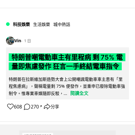
科技娛樂
生活娛樂
城中熱話
Vin
1 日
特朗普嘲電動車主有里程病 剩 75% 電
量即焦慮發作 狂言一手終結電車指令
特朗普在拉斯維加斯造勢大會上公開嘲諷電動車車主患有「里
程焦慮病」，聲稱電量剩 75% 便發作，並重申已廢除電動車強
閱讀全文
制令。惟專業車媒隨即反駁，...
608
270
分享
↗