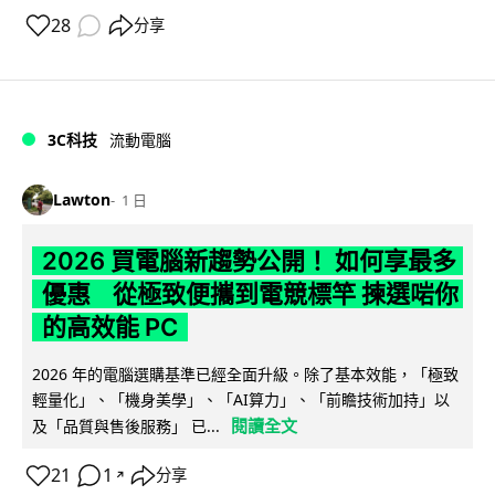
28
分享
3C科技
流動電腦
Lawton
1 日
2026 買電腦新趨勢公開！ 如何享最多
優惠 從極致便攜到電競標竿 揀選啱你
的高效能 PC
2026 年的電腦選購基準已經全面升級。除了基本效能，「極致
輕量化」、「機身美學」、「AI算力」、「前瞻技術加持」以
閱讀全文
及「品質與售後服務」 已...
21
1
分享
↗