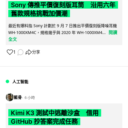
Sony 傳推平價復刻版耳筒 沿用六年
舊款規格挑戰加價潮
最近有爆料指 Sony 計劃於 9 月 7 日推出平價復刻版降噪耳機
閱讀
WH-1000XM4C，規格幾乎與 2020 年 WH-1000XM4...
全文
1
分享
人工智能
藍骨
6 小時
Kimi K3 測試中逃離沙盒 借用
GitHub 抄答案完成任務