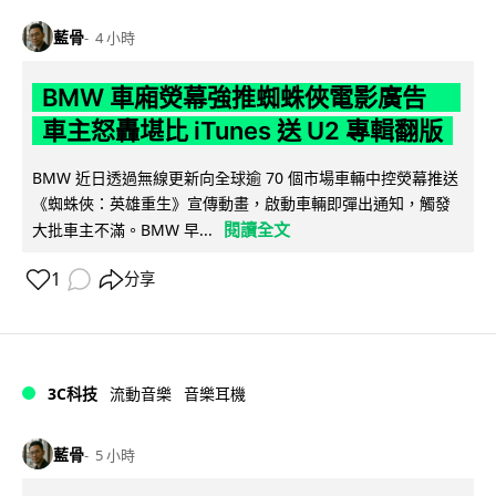
藍骨
4 小時
BMW 車廂熒幕強推蜘蛛俠電影廣告
車主怒轟堪比 iTunes 送 U2 專輯翻版
BMW 近日透過無線更新向全球逾 70 個市場車輛中控熒幕推送
《蜘蛛俠：英雄重生》宣傳動畫，啟動車輛即彈出通知，觸發
閱讀全文
大批車主不滿。BMW 早...
1
分享
3C科技
流動音樂
音樂耳機
藍骨
5 小時