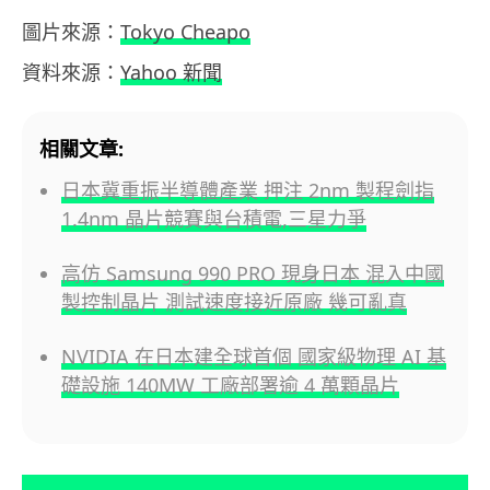
圖片來源：
Tokyo Cheapo
資料來源：
Yahoo 新聞
相關文章:
日本冀重振半導體產業 押注 2nm 製程劍指
1.4nm 晶片競賽與台積電,三星力爭
高仿 Samsung 990 PRO 現身日本 混入中國
製控制晶片 測試速度接近原廠 幾可亂真
NVIDIA 在日本建全球首個 國家級物理 AI 基
礎設施 140MW 工廠部署逾 4 萬顆晶片