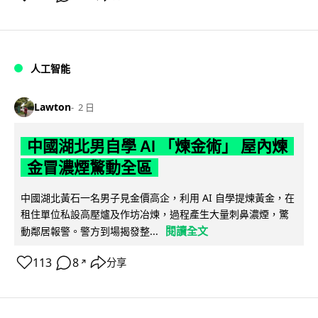
人工智能
Lawton
2 日
中國湖北男自學 AI 「煉金術」 屋內煉
金冒濃煙驚動全區
中國湖北黃石一名男子見金價高企，利用 AI 自學提煉黃金，在
租住單位私設高壓爐及作坊冶煉，過程產生大量刺鼻濃煙，驚
閱讀全文
動鄰居報警。警方到場揭發整...
113
8
分享
↗