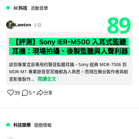
3C科技
流動音樂
89
Lawton
2 日
【評測】Sony IER-M500 入耳式監聽
耳機：現場拍攝、後製監聽與人聲利器
談到專業混音專用的聲音監聽耳機，Sony 經典 MDR-7506 到
MDR-M1 專業錄音室耳機都為人熟悉。而現在舞台製作者與創
閱讀全文
意影像製作...
39
5
分享
↗
科技娛樂
遊戲情報