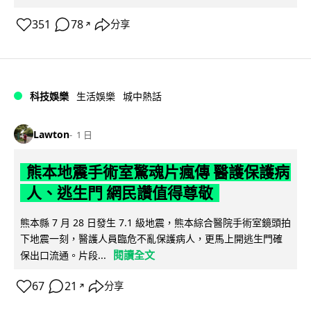
351
78
分享
↗
科技娛樂
生活娛樂
城中熱話
Lawton
1 日
熊本地震手術室驚魂片瘋傳 醫護保護病
人、逃生門 網民讚值得尊敬
熊本縣 7 月 28 日發生 7.1 級地震，熊本綜合醫院手術室鏡頭拍
下地震一刻，醫護人員臨危不亂保護病人，更馬上開逃生門確
閱讀全文
保出口流通。片段...
67
21
分享
↗