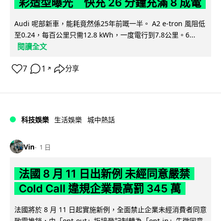
彩造型曝光 快充 26 分鐘充滿 8 成電
Audi 呢部新車，能耗竟然係25年前嘅一半。 A2 e-tron 風阻低
至0.24，每百公里只需12.8 kWh，一度電行到7.8公里。6...
閱讀全文
7
1
分享
↗
科技娛樂
生活娛樂
城中熱話
Vin
1 日
法國 8 月 11 日出新例 未經同意嚴禁
Cold Call 違規企業最高罰 345 萬
法國將於 8 月 11 日起實施新例，全面禁止企業未經消費者同意
致電推銷，由「opt-out」拒接登記制轉為「opt-in」先徵同意