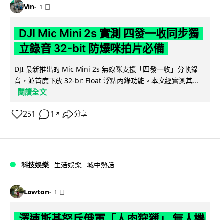
Vin
1 日
DJI Mic Mini 2s 實測 四發一收同步獨
立錄音 32-bit 防爆咪拍片必備
DJI 最新推出的 Mic Mini 2s 無線咪支援「四發一收」分軌錄
音，並首度下放 32-bit Float 浮點內錄功能。本文經實測其...
閱讀全文
251
1
分享
↗
科技娛樂
生活娛樂
城中熱話
Lawton
1 日
澤連斯基怒斥俄軍「人肉狩獵」 無人機