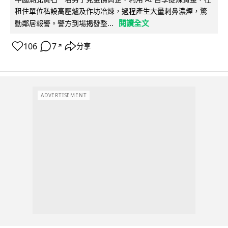
租住單位私設高壓爐及作坊冶煉，過程產生大量刺鼻濃煙，驚
閱讀全文
動鄰居報警。警方到場揭發整...
106
7
分享
↗
ADVERTISEMENT