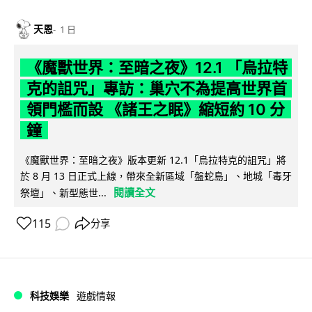
天恩
1 日
《魔獸世界：至暗之夜》12.1 「烏拉特
克的詛咒」專訪：巢穴不為提高世界首
領門檻而設 《諸王之眠》縮短約 10 分
鐘
《魔獸世界：至暗之夜》版本更新 12.1「烏拉特克的詛咒」將
於 8 月 13 日正式上線，帶來全新區域「盤蛇島」、地城「毒牙
閱讀全文
祭壇」、新型態世...
115
分享
科技娛樂
遊戲情報