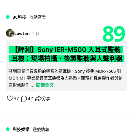
3C科技
流動音樂
89
Lawton
1 日
【評測】Sony IER-M500 入耳式監聽
耳機：現場拍攝、後製監聽與人聲利器
談到專業混音專用的聲音監聽耳機，Sony 經典 MDR-7506 到
MDR-M1 專業錄音室耳機都為人熟悉。而現在舞台製作者與創
閱讀全文
意影像製作...
37
4
分享
↗
科技娛樂
遊戲情報