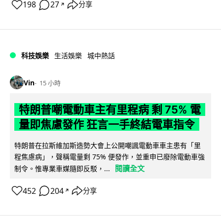
198
27
分享
↗
科技娛樂
生活娛樂
城中熱話
Vin
15 小時
特朗普嘲電動車主有里程病 剩 75% 電
量即焦慮發作 狂言一手終結電車指令
特朗普在拉斯維加斯造勢大會上公開嘲諷電動車車主患有「里
程焦慮病」，聲稱電量剩 75% 便發作，並重申已廢除電動車強
閱讀全文
制令。惟專業車媒隨即反駁，...
452
204
分享
↗