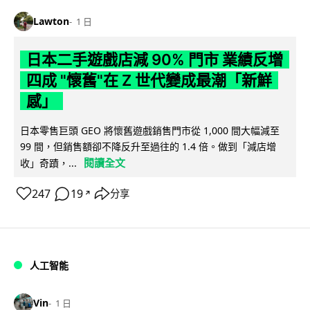
Lawton
1 日
日本二手遊戲店減 90% 門市 業績反增
四成 "懷舊"在 Z 世代變成最潮「新鮮
感」
日本零售巨頭 GEO 將懷舊遊戲銷售門市從 1,000 間大幅減至
99 間，但銷售額卻不降反升至過往的 1.4 倍。做到「減店增
閱讀全文
收」奇蹟，...
247
19
分享
↗
人工智能
Vin
1 日