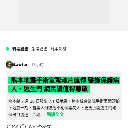
科技娛樂
生活娛樂
城中熱話
Lawton
16 小時
熊本地震手術室驚魂片瘋傳 醫護保護病
人、逃生門 網民讚值得尊敬
熊本縣 7 月 28 日發生 7.1 級地震，熊本綜合醫院手術室鏡頭拍
下地震一刻，醫護人員臨危不亂保護病人，更馬上開逃生門確
閱讀全文
保出口流通。片段...
56
16
分享
↗