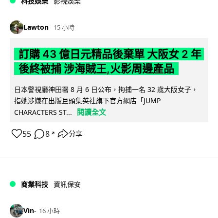
科技娛樂
影視娛樂
Lawton
15 小時
訂購 43 億日元精品後棄單 大阪女 2 年
後終被捕 涉海賊王,火影周邊產品
日本警視廳神田署 8 月 6 日公布，拘捕一名 32 歲大阪女子，
指她涉嫌在出版巨頭集英社旗下官方網店「JUMP
閱讀全文
CHARACTERS ST...
55
8
分享
↗
商業科技
資訊保安
Vin
16 小時