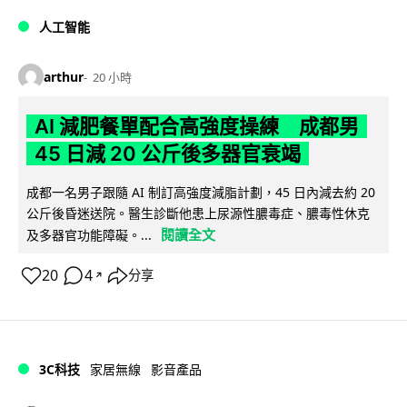
人工智能
arthur
20 小時
AI 減肥餐單配合高強度操練 成都男
45 日減 20 公斤後多器官衰竭
成都一名男子跟隨 AI 制訂高強度減脂計劃，45 日內減去約 20
公斤後昏迷送院。醫生診斷他患上尿源性膿毒症、膿毒性休克
閱讀全文
及多器官功能障礙。...
20
4
分享
↗
3C科技
家居無線
影音產品