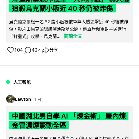
追殺烏克蘭小販近 40 秒仍被炸傷
烏克蘭克爾松一名 52 歲小販被俄軍無人機追擊近 40 秒後被炸
傷，影片由烏克蘭總統澤連斯基公開。他直斥俄軍對平民進行
閱讀全文
「狩獵式」攻擊，烏克蘭...
104
40
分享
↗
人工智能
Lawton
1 日
中國湖北男自學 AI 「煉金術」 屋內煉
金冒濃煙驚動全區
中國湖北黃石一名男子見金價高企，利用 AI 自學提煉黃金，在