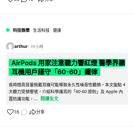
科技娛樂
生活科技
健康
arthur
19 小時
AirPods 用家注意聽力響紅燈 醫學界籲
耳機用戶謹守「60-60」鐵律
長時間高音量佩戴耳機可能導致永久性噪音性聽損。本文盤點 4
大聽力受損警號，介紹科學護耳的「60-60 原則」及 Apple 內
閱讀全文
置防護功能，...
16
分享