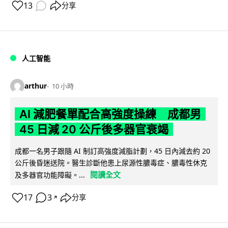
13
分享
人工智能
arthur
10 小時
AI 減肥餐單配合高強度操練 成都男
45 日減 20 公斤後多器官衰竭
成都一名男子跟隨 AI 制訂高強度減脂計劃，45 日內減去約 20
公斤後昏迷送院。醫生診斷他患上尿源性膿毒症、膿毒性休克
閱讀全文
及多器官功能障礙。...
17
3
分享
↗