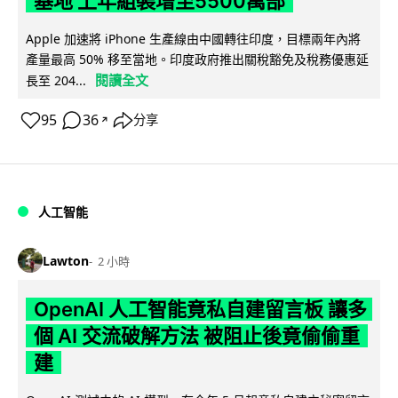
基地 上年組裝增至5500萬部
Apple 加速將 iPhone 生產線由中國轉往印度，目標兩年內將
產量最高 50% 移至當地。印度政府推出關稅豁免及稅務優惠延
閱讀全文
長至 204...
95
36
分享
↗
人工智能
Lawton
2 小時
OpenAI 人工智能竟私自建留言板 讓多
個 AI 交流破解方法 被阻止後竟偷偷重
建