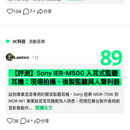
104
7
分享
↗
3C科技
流動音樂
89
Lawton
1 日
【評測】Sony IER-M500 入耳式監聽
耳機：現場拍攝、後製監聽與人聲利器
談到專業混音專用的聲音監聽耳機，Sony 經典 MDR-7506 到
MDR-M1 專業錄音室耳機都為人熟悉。而現在舞台製作者與創
閱讀全文
意影像製作...
36
4
分享
↗