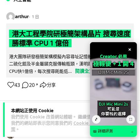
arthur
1 日
港大工程學院研極簡架構晶片 搜尋速度
勝標準 CPU 1 億倍
×
港大團隊研發極簡架構模擬內容尋址記憶體（CAM）晶片，用
二硫化鉬及半金屬銻克服傳輸瓶頸，漢明距離計算速度比標準
閱讀全文
CPU快1億倍，每次搜尋耗能低...
43
20
分享
↗
本網站正使用 Cookie
我們使用 Cookie 改善網站體驗。 繼續使用
人工智能
🎵
⛶
我們的網站即表示您同意我們的
Cookie 政
策
。
📖 詳細評測
→
Lawton
1 日