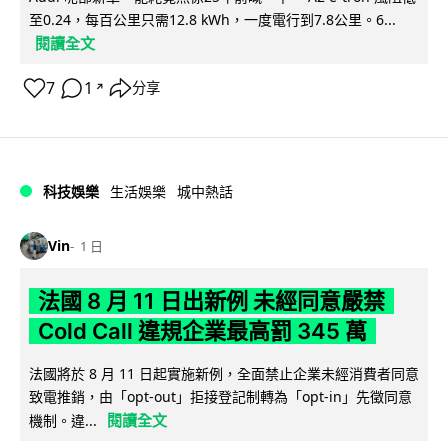
至0.24，每百公里只需12.8 kWh，一度電行到7.8公里。6...
閱讀全文
7
1
分享
↗
科技娛樂
生活娛樂
城中熱話
Vin
1 日
法國 8 月 11 日出新例 未經同意嚴禁
Cold Call 違規企業最高罰 345 萬
法國將於 8 月 11 日起實施新例，全面禁止企業未經消費者同意
致電推銷，由「opt-out」拒接登記制轉為「opt-in」先徵同意
閱讀全文
機制。違...