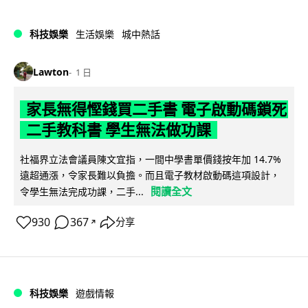
科技娛樂
生活娛樂
城中熱話
Lawton
1 日
家長無得慳錢買二手書 電子啟動碼鎖死
二手教科書 學生無法做功課
社福界立法會議員陳文宜指，一間中學書單價錢按年加 14.7%
遠超通漲，令家長難以負擔。而且電子教材啟動碼這項設計，
閱讀全文
令學生無法完成功課，二手...
930
367
分享
↗
科技娛樂
遊戲情報