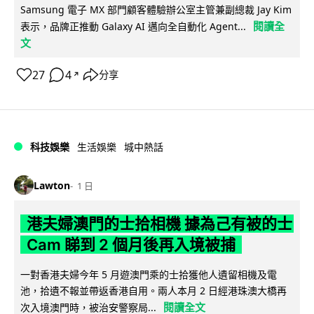
Samsung 電子 MX 部門顧客體驗辦公室主管兼副總裁 Jay Kim
閱讀全
表示，品牌正推動 Galaxy AI 邁向全自動化 Agent...
文
27
4
分享
↗
科技娛樂
生活娛樂
城中熱話
Lawton
1 日
港夫婦澳門的士拾相機 據為己有被的士
Cam 睇到 2 個月後再入境被捕
一對香港夫婦今年 5 月遊澳門乘的士拾獲他人遺留相機及電
池，拾遺不報並帶返香港自用。兩人本月 2 日經港珠澳大橋再
閱讀全文
次入境澳門時，被治安警察局...