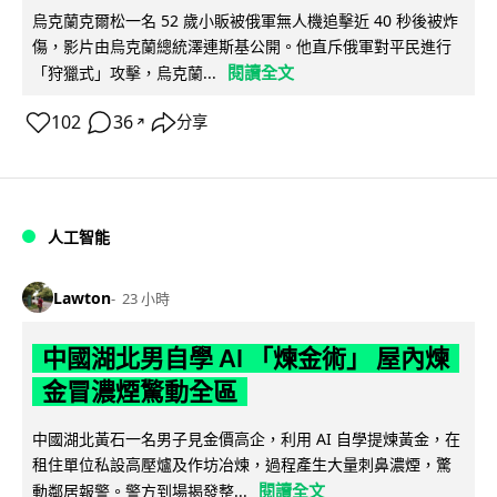
烏克蘭克爾松一名 52 歲小販被俄軍無人機追擊近 40 秒後被炸
傷，影片由烏克蘭總統澤連斯基公開。他直斥俄軍對平民進行
閱讀全文
「狩獵式」攻擊，烏克蘭...
102
36
分享
↗
人工智能
Lawton
23 小時
中國湖北男自學 AI 「煉金術」 屋內煉
金冒濃煙驚動全區
中國湖北黃石一名男子見金價高企，利用 AI 自學提煉黃金，在
租住單位私設高壓爐及作坊冶煉，過程產生大量刺鼻濃煙，驚
閱讀全文
動鄰居報警。警方到場揭發整...