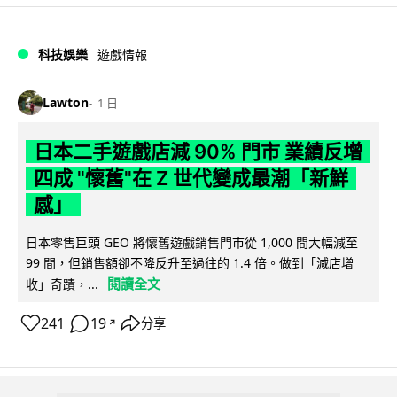
科技娛樂
遊戲情報
Lawton
1 日
日本二手遊戲店減 90% 門市 業績反增
四成 "懷舊"在 Z 世代變成最潮「新鮮
感」
日本零售巨頭 GEO 將懷舊遊戲銷售門市從 1,000 間大幅減至
99 間，但銷售額卻不降反升至過往的 1.4 倍。做到「減店增
閱讀全文
收」奇蹟，...
241
19
分享
↗