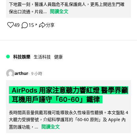
下地震一刻，醫護人員臨危不亂保護病人，更馬上開逃生門確
閱讀全文
保出口流通。片段...
49
15
分享
↗
科技娛樂
生活科技
健康
arthur
9 小時
AirPods 用家注意聽力響紅燈 醫學界籲
耳機用戶謹守「60-60」鐵律
長時間高音量佩戴耳機可能導致永久性噪音性聽損。本文盤點 4
大聽力受損警號，介紹科學護耳的「60-60 原則」及 Apple 內
閱讀全文
置防護功能，...