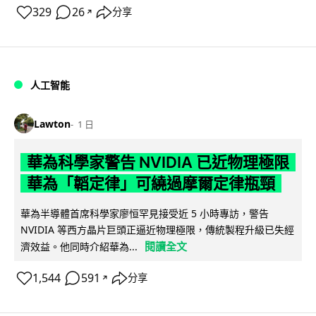
329
26
分享
↗
人工智能
Lawton
1 日
華為科學家警告 NVIDIA 已近物理極限
華為「韜定律」可繞過摩爾定律瓶頸
華為半導體首席科學家廖恒罕見接受近 5 小時專訪，警告
NVIDIA 等西方晶片巨頭正逼近物理極限，傳統製程升級已失經
閱讀全文
濟效益。他同時介紹華為...
1,544
591
分享
↗