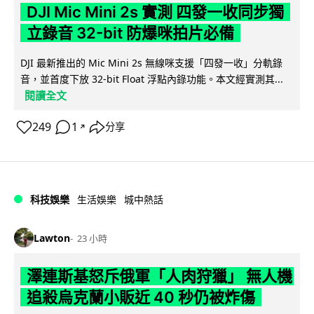
DJI Mic Mini 2s 實測 四發一收同步獨
立錄音 32-bit 防爆咪拍片必備
DJI 最新推出的 Mic Mini 2s 無線咪支援「四發一收」分軌錄
音，並首度下放 32-bit Float 浮點內錄功能。本文經實測其...
閱讀全文
249
1
分享
↗
科技娛樂
生活娛樂
城中熱話
Lawton
23 小時
澤連斯基怒斥俄軍「人肉狩獵」 無人機
追殺烏克蘭小販近 40 秒仍被炸傷