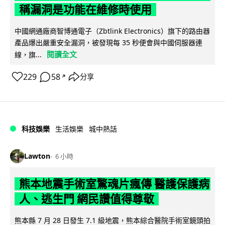
稱漏洞是功能在維修時使用
中國網通廠商智博通電子（Zbtlink Electronics）旗下的路由器
產品爆出嚴重安全漏洞，被發現每 35 秒便會與中國伺服器連
閱讀全文
線，旗...
229
58
分享
↗
科技娛樂
生活娛樂
城中熱話
Lawton
6 小時
熊本地震手術室驚魂片瘋傳 醫護保護病
人、逃生門 網民讚值得尊敬
熊本縣 7 月 28 日發生 7.1 級地震，熊本綜合醫院手術室鏡頭拍