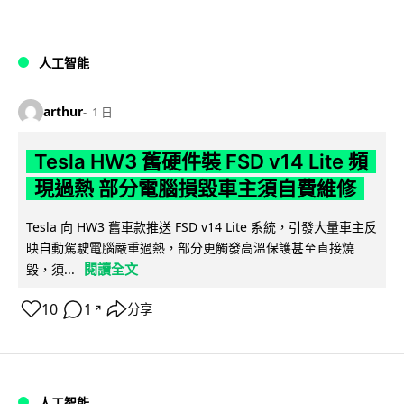
人工智能
arthur
1 日
Tesla HW3 舊硬件裝 FSD v14 Lite 頻
現過熱 部分電腦損毀車主須自費維修
Tesla 向 HW3 舊車款推送 FSD v14 Lite 系統，引發大量車主反
映自動駕駛電腦嚴重過熱，部分更觸發高溫保護甚至直接燒
閱讀全文
毀，須...
10
1
分享
↗
人工智能