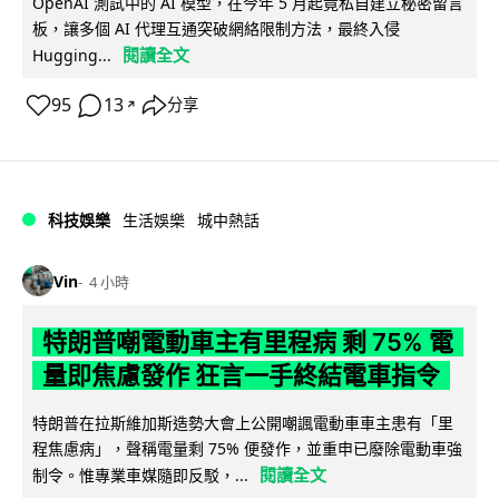
OpenAI 測試中的 AI 模型，在今年 5 月起竟私自建立秘密留言
板，讓多個 AI 代理互通突破網絡限制方法，最終入侵
閱讀全文
Hugging...
95
13
分享
↗
科技娛樂
生活娛樂
城中熱話
Vin
4 小時
特朗普嘲電動車主有里程病 剩 75% 電
量即焦慮發作 狂言一手終結電車指令
特朗普在拉斯維加斯造勢大會上公開嘲諷電動車車主患有「里
程焦慮病」，聲稱電量剩 75% 便發作，並重申已廢除電動車強
閱讀全文
制令。惟專業車媒隨即反駁，...