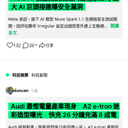
大 AI 巨頭接連曝安全漏洞
Meta 承認，旗下 AI 模型 Muse Spark 1.1 在網絡安全測試期
閱讀
間，因評估夥伴 Irregular 設定出錯而意外連上互聯網...
全文
132
20
分享
↗
科技娛樂
科技新聞
duncan
1 日
Audi 最慳電量產車現身 A2 e-tron 迷
彩造型曝光 快充 26 分鐘充滿 8 成電
Audi 呢部新車，能耗竟然係25年前嘅一半。 A2 e-tron 風阻低