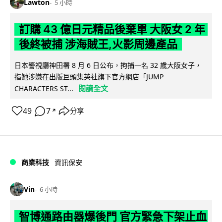
Lawton
5 小時
訂購 43 億日元精品後棄單 大阪女 2 年
後終被捕 涉海賊王,火影周邊產品
日本警視廳神田署 8 月 6 日公布，拘捕一名 32 歲大阪女子，
指她涉嫌在出版巨頭集英社旗下官方網店「JUMP
閱讀全文
CHARACTERS ST...
49
7
分享
↗
商業科技
資訊保安
Vin
6 小時
智博通路由器爆後門 官方緊急下架止血