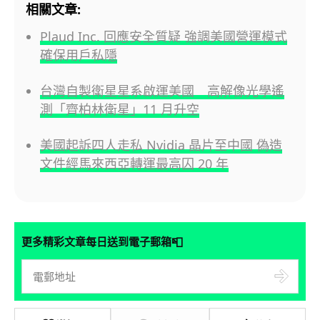
相關文章:
Plaud Inc. 回應安全質疑 強調美國營運模式
確保用戶私隱
台灣自製衛星星系啟運美國 高解像光學遙
測「齊柏林衛星」11 月升空
美國起訴四人走私 Nvidia 晶片至中國 偽造
文件經馬來西亞轉運最高囚 20 年
📮
更多精彩文章每日送到電子郵箱