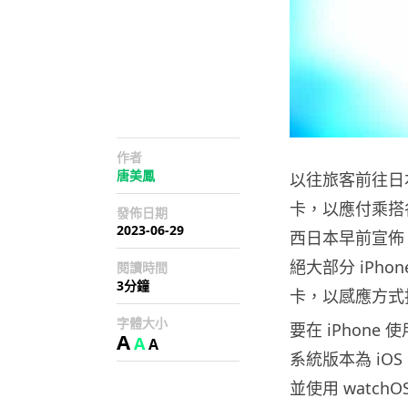
作者
唐美鳳
以往旅客前往日本
卡，以應付乘搭
發佈日期
2023-06-29
西日本早前宣佈 IC
絕大部分 iPhon
閱讀時間
3分鐘
卡，以感應方式
字體大小
要在 iPhone 
A
A
A
系統版本為 iOS 1
並使用 watch