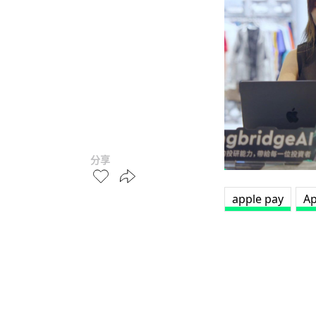
分享
apple pay
Ap