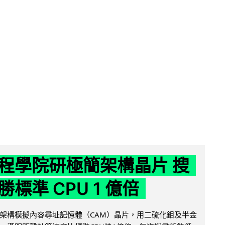
程學院研極簡架構晶片 搜
標準 CPU 1 億倍
架構模擬內容尋址記憶體（CAM）晶片，用二硫化鉬及半金