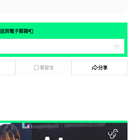
📮
送到電子郵箱
看留言
分享