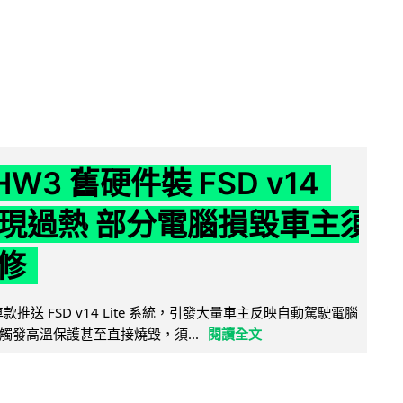
 HW3 舊硬件裝 FSD v14
e 頻現過熱 部分電腦損毀車主須
修
 舊車款推送 FSD v14 Lite 系統，引發大量車主反映自動駕駛電腦
觸發高溫保護甚至直接燒毀，須...
閱讀全文