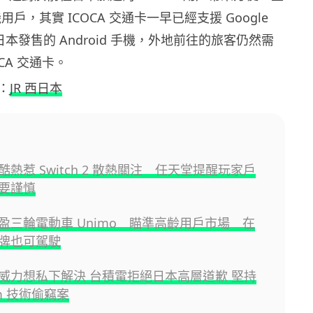
手機用戶，其實 ICOCA 交通卡一早已經支援 Google
日本發售的 Android 手機，外地前往的旅客仍然需
CA 交通卡。
：
JR 西日本
熱惹 Switch 2 散熱關注 任天堂提醒玩家戶
要謹慎
盈三輪電動車 Unimo 瞄準高齡用戶市場 在
牌也可駕駛
威力想私下解決 台積電拒絕日本高層道歉 堅持
m 技術偷竊案