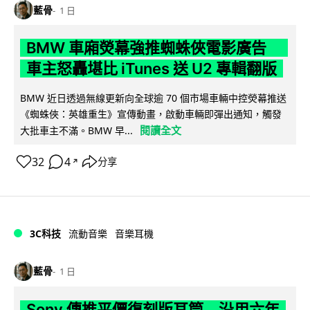
藍骨
1 日
BMW 車廂熒幕強推蜘蛛俠電影廣告
車主怒轟堪比 iTunes 送 U2 專輯翻版
BMW 近日透過無線更新向全球逾 70 個市場車輛中控熒幕推送
《蜘蛛俠：英雄重生》宣傳動畫，啟動車輛即彈出通知，觸發
閱讀全文
大批車主不滿。BMW 早...
32
4
分享
↗
3C科技
流動音樂
音樂耳機
藍骨
1 日
Sony 傳推平價復刻版耳筒 沿用六年