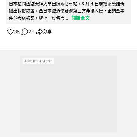
日本福岡西鐵天神大牟田線兩個車站，8 月 4 日廣播系統離奇
播出粗俗歌聲，西日本鐵道懷疑遭第三方非法入侵，正調查事
閱讀全文
件並考慮報案。網上一度傳言...
38
2
分享
↗
ADVERTISEMENT