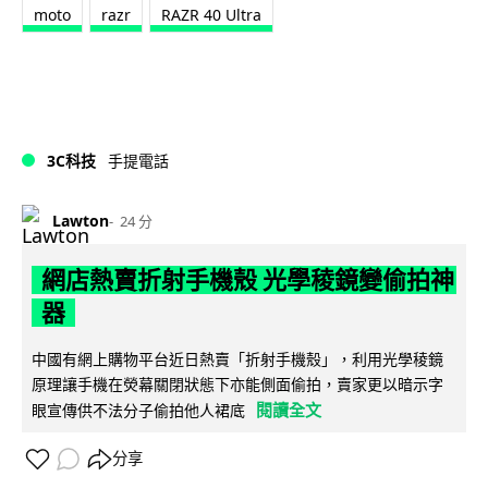
moto
razr
RAZR 40 Ultra
3C科技
手提電話
Lawton
24 分
網店熱賣折射手機殼 光學稜鏡變偷拍神
器
中國有網上購物平台近日熱賣「折射手機殼」，利用光學稜鏡
原理讓手機在熒幕關閉狀態下亦能側面偷拍，賣家更以暗示字
閱讀全文
眼宣傳供不法分子偷拍他人裙底
分享