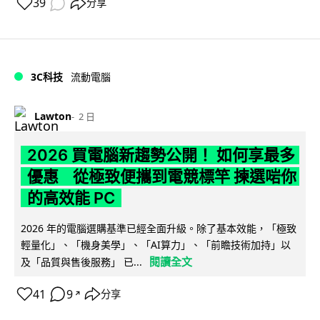
39
分享
3C科技
流動電腦
Lawton
2 日
2026 買電腦新趨勢公開！ 如何享最多
優惠 從極致便攜到電競標竿 揀選啱你
的高效能 PC
2026 年的電腦選購基準已經全面升級。除了基本效能，「極致
輕量化」、「機身美學」、「AI算力」、「前瞻技術加持」以
閱讀全文
及「品質與售後服務」 已...
41
9
分享
↗