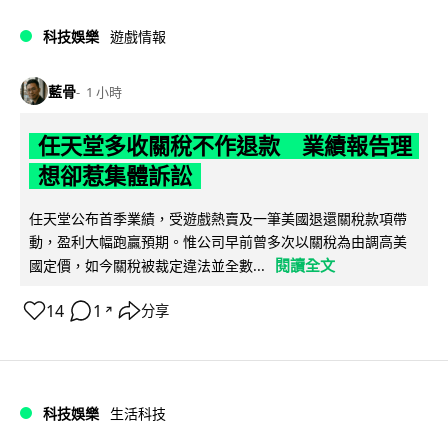
科技娛樂
遊戲情報
藍骨
1 小時
任天堂多收關稅不作退款 業績報告理
想卻惹集體訴訟
任天堂公布首季業績，受遊戲熱賣及一筆美國退還關稅款項帶
動，盈利大幅跑贏預期。惟公司早前曾多次以關稅為由調高美
閱讀全文
國定價，如今關稅被裁定違法並全數...
14
1
分享
↗
科技娛樂
生活科技