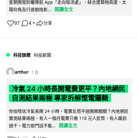
星期開發防曬導航 App「走向陰涼處」，結合建築物高度、太
閱讀全文
陽仰角及行道樹陰影...
97
4
分享
↗
科技娛樂
科技新聞
arthur
1 日
冷氣 24 小時長開電費更平？內地網民
自測結果兩極 專家拆解慳電邏輯
你信唔信冷氣長開 24 小時，電費反而平過開開關關？內地網民
實測結果兩極，有人一個月電費只需 118 元人民幣，有人飆到
閱讀全文
過千。電力部門話不能...