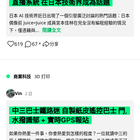
直播系統 在日本技術界成為話題
日本 AI 技術界近日出現了一個引發廣泛討論的熱門話題：日本
偶像前 Juice=Juice 成員宮本佳林在完全沒有編程經驗的情況
閱讀全文
下，僅憑藉與...
619
67
分享
↗
商業科技
3D 打印
Vin
2 日
中三巴士鐵路迷 自製紙皮遙控巴士 門,
水撥識郁 + 實時GPS報站
如果你熱愛一件事，你會熱愛到怎樣的程度？一位就讀中三的