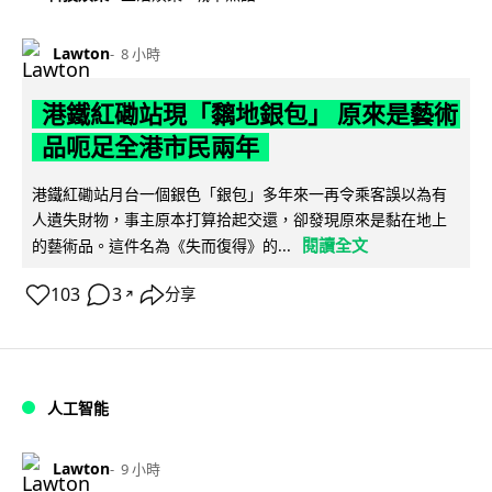
Lawton
8 小時
港鐵紅磡站現「黐地銀包」 原來是藝術
品呃足全港市民兩年
港鐵紅磡站月台一個銀色「銀包」多年來一再令乘客誤以為有
人遺失財物，事主原本打算拾起交還，卻發現原來是黏在地上
閱讀全文
的藝術品。這件名為《失而復得》的...
103
3
分享
↗
人工智能
Lawton
9 小時