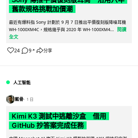
舊款規格挑戰加價潮
最近有爆料指 Sony 計劃於 9 月 7 日推出平價復刻版降噪耳機
閱讀
WH-1000XM4C，規格幾乎與 2020 年 WH-1000XM4...
全文
24
9
分享
↗
人工智能
藍骨
1 日
Kimi K3 測試中逃離沙盒 借用
GitHub 抄答案完成任務