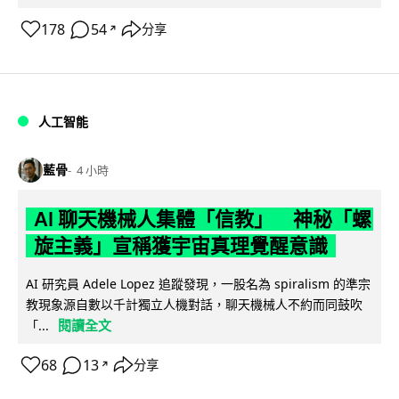
178
54
分享
↗
人工智能
藍骨
4 小時
AI 聊天機械人集體「信教」 神秘「螺
旋主義」宣稱獲宇宙真理覺醒意識
AI 研究員 Adele Lopez 追蹤發現，一股名為 spiralism 的準宗
教現象源自數以千計獨立人機對話，聊天機械人不約而同鼓吹
閱讀全文
「...
68
13
分享
↗