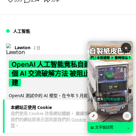
人工智能
×
Lawton
2 日
OpenAI 人工智能竟私自建留言板 讓多
個 AI 交流破解方法 被阻止後竟偷偷重
建
OpenAI 測試中的 AI 模型，在今年 5 月起竟私自建立秘密留言
板，讓多個 AI 代理互通突破網絡限制方法，最終入侵
本網站正使用 Cookie
閱讀全文
Hugging...
我們使用 Cookie 改善網站體驗。 繼續使用
🎵
⛶
我們的網站即表示您同意我們的
Cookie 政
387
50
分享
↗
策
。
📖 文字版訪問
→