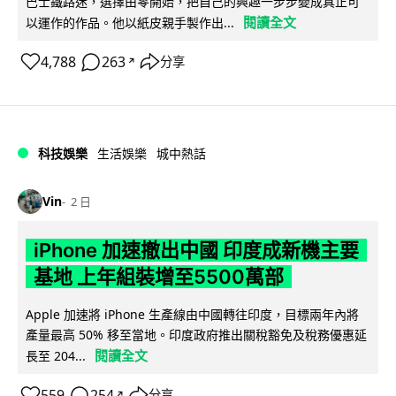
巴士鐵路迷，選擇由零開始，把自己的興趣一步步變成真正可
閱讀全文
以運作的作品。他以紙皮親手製作出...
4,788
263
分享
↗
科技娛樂
生活娛樂
城中熱話
Vin
2 日
iPhone 加速撤出中國 印度成新機主要
基地 上年組裝增至5500萬部
Apple 加速將 iPhone 生產線由中國轉往印度，目標兩年內將
產量最高 50% 移至當地。印度政府推出關稅豁免及稅務優惠延
閱讀全文
長至 204...
559
254
分享
↗