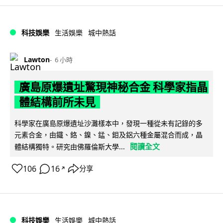
科技娛樂
生活娛樂
城中熱話
Lawton
6 小時
廣島原爆遺址驚現神秘合金 科學家指晶
體結構前所未見
科學家在廣島原爆遺址沙灘樣本中，發現一種從未有記錄的多
元素合金，由鐵、鉻、鎳、錳、鉬及鋁六種金屬混合而成，晶
閱讀全文
體結構獨特。研究由佛羅倫斯大學...
106
16
分享
↗
科技娛樂
生活娛樂
城中熱話