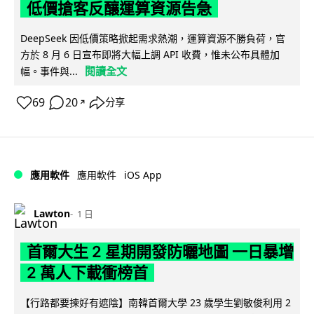
低價搶客反釀運算資源告急
DeepSeek 因低價策略掀起需求熱潮，運算資源不勝負荷，官
方於 8 月 6 日宣布即將大幅上調 API 收費，惟未公布具體加
閱讀全文
幅。事件與...
69
20
分享
↗
iOS App
應用軟件
應用軟件
Lawton
1 日
首爾大生 2 星期開發防曬地圖 一日暴增
2 萬人下載衝榜首
【行路都要揀好有遮陰】南韓首爾大學 23 歲學生劉敏俊利用 2