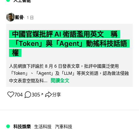
人工智能
藍骨
1 日
中國官媒批評 AI 術語濫用英文 稱
「Token」與「Agent」動搖科技話語
權
人民網旗下評論於 8 月 6 日發表文章，批評中國廣泛使用
「Token」、「Agent」及「LLM」等英文術語，認為做法侵蝕
閱讀全文
中文表意空間及科...
704
305
分享
↗
科技娛樂
生活科技
汽車科技