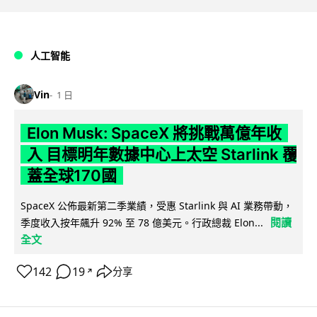
人工智能
Vin
1 日
Elon Musk: SpaceX 將挑戰萬億年收
入 目標明年數據中心上太空 Starlink 覆
蓋全球170國
SpaceX 公佈最新第二季業績，受惠 Starlink 與 AI 業務帶動，
閱讀
季度收入按年飆升 92% 至 78 億美元。行政總裁 Elon...
全文
142
19
分享
↗