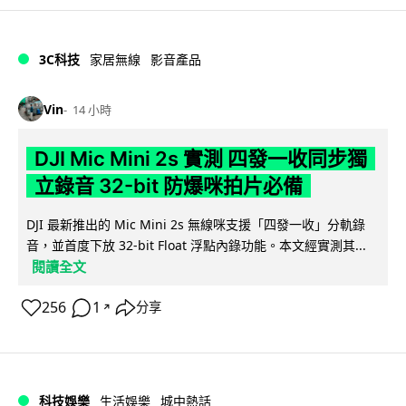
3C科技
家居無線
影音產品
Vin
14 小時
DJI Mic Mini 2s 實測 四發一收同步獨
立錄音 32-bit 防爆咪拍片必備
DJI 最新推出的 Mic Mini 2s 無線咪支援「四發一收」分軌錄
音，並首度下放 32-bit Float 浮點內錄功能。本文經實測其...
閱讀全文
256
1
分享
↗
科技娛樂
生活娛樂
城中熱話