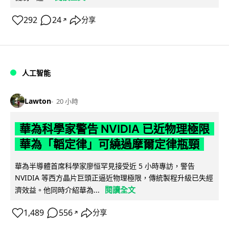
292
24
分享
↗
人工智能
Lawton
20 小時
華為科學家警告 NVIDIA 已近物理極限
華為「韜定律」可繞過摩爾定律瓶頸
華為半導體首席科學家廖恒罕見接受近 5 小時專訪，警告
NVIDIA 等西方晶片巨頭正逼近物理極限，傳統製程升級已失經
閱讀全文
濟效益。他同時介紹華為...
1,489
556
分享
↗