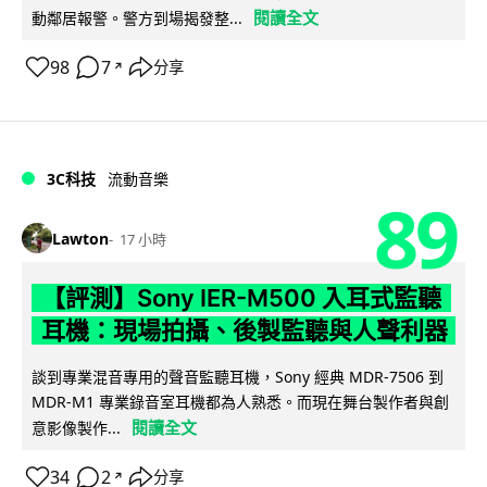
閱讀全文
動鄰居報警。警方到場揭發整...
98
7
分享
↗
3C科技
流動音樂
89
Lawton
17 小時
【評測】Sony IER-M500 入耳式監聽
耳機：現場拍攝、後製監聽與人聲利器
談到專業混音專用的聲音監聽耳機，Sony 經典 MDR-7506 到
MDR-M1 專業錄音室耳機都為人熟悉。而現在舞台製作者與創
閱讀全文
意影像製作...
34
2
分享
↗