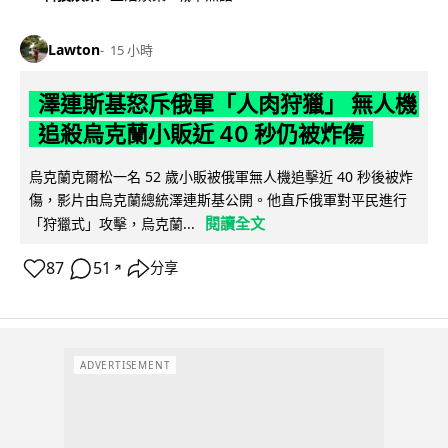
Lawton
15 小時
澤連斯基怒斥俄軍「人肉狩獵」 無人機
追殺烏克蘭小販近 40 秒仍被炸傷
烏克蘭克爾松一名 52 歲小販被俄軍無人機追擊近 40 秒後被炸
傷，影片由烏克蘭總統澤連斯基公開。他直斥俄軍對平民進行
閱讀全文
「狩獵式」攻擊，烏克蘭...
87
51
分享
↗
ADVERTISEMENT