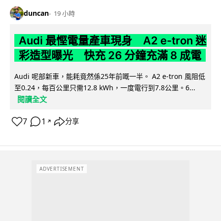
duncan
19 小時
Audi 最慳電量產車現身 A2 e-tron 迷
彩造型曝光 快充 26 分鐘充滿 8 成電
Audi 呢部新車，能耗竟然係25年前嘅一半。 A2 e-tron 風阻低
至0.24，每百公里只需12.8 kWh，一度電行到7.8公里。6...
閱讀全文
7
1
分享
↗
ADVERTISEMENT