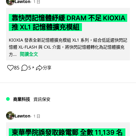
Lawton
1 日
靠快閃記憶體紓緩 DRAM 不足 KIOXIA
推 XL1 記憶體擴充模組
KIOXIA 發表全新記憶體擴充模組 XL1 系列，結合低延遲快閃記
憶體 XL-FLASH 與 CXL 介面，將快閃記憶體轉化為記憶體擴充
閱讀全文
方...
85
5
分享
↗
商業科技
資訊保安
Lawton
1 日
東華學院誤發取錄電郵 全數 11,139 名