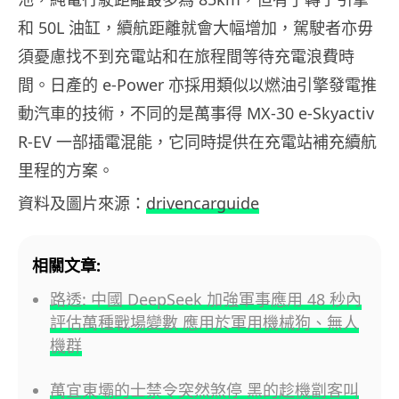
和 50L 油缸，續航距離就會大幅增加，駕駛者亦毋
須憂慮找不到充電站和在旅程間等待充電浪費時
間。日產的 e-Power 亦採用類似以燃油引擎發電推
動汽車的技術，不同的是萬事得 MX-30 e-Skyactiv
R-EV 一部插電混能，它同時提供在充電站補充續航
里程的方案。
資料及圖片來源：
drivencarguide
相關文章:
路透: 中國 DeepSeek 加強軍事應用 48 秒內
評估萬種戰場變數 應用於軍用機械狗、無人
機群
萬宜東壩的士禁令突然煞停 黑的趁機劏客叫