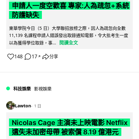
申請人一度空歡喜 專家:人為疏忽+系統
防護缺失
東華學院今日（5 日）大學聯招放榜之際，因人為疏忽向全數
11,139 名課程申請人錯誤發出取錄通知電郵，令大批考生一度
閱讀全文
以為獲得學位取錄，事...
148
17
分享
↗
科技娛樂
影視娛樂
Lawton
1 日
Nicolas Cage 主演未上映電影 Netflix
遺失未加密母帶 被索償 8.19 億港元