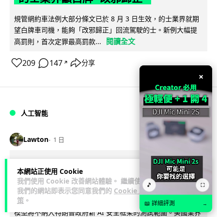
規管網約車法例大部分條文已於 8 月 3 日生效，的士業界就期
望白牌車司機，能夠「改邪歸正」回流駕駛的士。新例大幅提
閱讀全文
高罰則，首次定罪最高罰款...
209
147
分享
↗
×
人工智能
Lawton
1 日
白宮拒測中國開放 AI 模型 業界質疑安
本網站正使用 Cookie
全框架選擇性執行
我們使用 Cookie 改善網站體驗。 繼續使用
🎵
⛶
我們的網站即表示您同意我們的
Cookie 政
策
。
彭博社報道，白宮通知美國頂尖 AI 公司，中國開發的開放權重
📖 詳細評測
→
模型將不納入特朗普政府新 AI 安全框架的測試範圍。美國業界