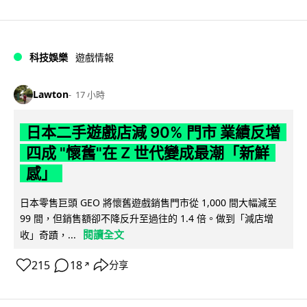
科技娛樂
遊戲情報
Lawton
17 小時
日本二手遊戲店減 90% 門市 業績反增
四成 "懷舊"在 Z 世代變成最潮「新鮮
感」
日本零售巨頭 GEO 將懷舊遊戲銷售門市從 1,000 間大幅減至
99 間，但銷售額卻不降反升至過往的 1.4 倍。做到「減店增
閱讀全文
收」奇蹟，...
215
18
分享
↗