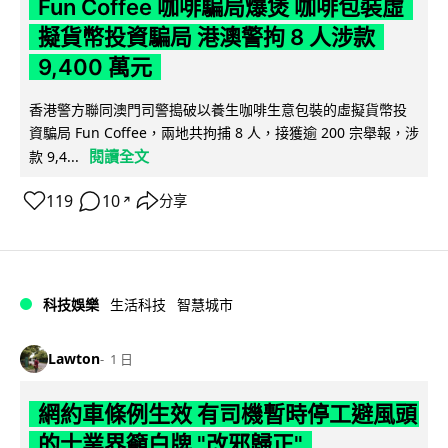
Fun Coffee 咖啡騙局爆煲 咖啡包裝虛
擬貨幣投資騙局 港澳警拘 8 人涉款
9,400 萬元
香港警方聯同澳門司警搗破以養生咖啡生意包裝的虛擬貨幣投
資騙局 Fun Coffee，兩地共拘捕 8 人，接獲逾 200 宗舉報，涉
閱讀全文
款 9,4...
119
10
分享
↗
科技娛樂
生活科技
智慧城市
Lawton
1 日
網約車條例生效 有司機暫時停工避風頭
的士業界籲白牌 "改邪歸正"