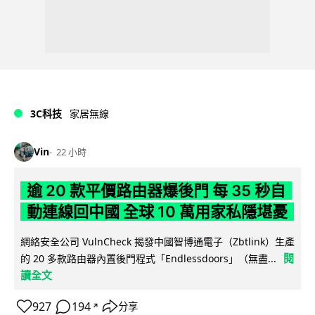
3C科技
家居無線
Vin
22 小時
逾 20 款平價路由器爆後門 每 35 秒自
動連線回中國 全球 10 萬用家私隱堪憂
網絡安全公司 VulnCheck 揭發中國智博通電子（Zbtlink）生產
閱
的 20 多款路由器內置後門程式「Endlessdoors」（無盡...
讀全文
927
194
分享
↗