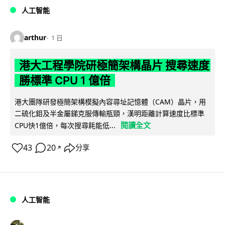
人工智能
arthur
1 日
港大工程學院研極簡架構晶片 搜尋速度
勝標準 CPU 1 億倍
港大團隊研發極簡架構模擬內容尋址記憶體（CAM）晶片，用
二硫化鉬及半金屬銻克服傳輸瓶頸，漢明距離計算速度比標準
閱讀全文
CPU快1億倍，每次搜尋耗能低...
43
20
分享
↗
人工智能