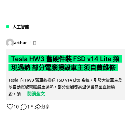
人工智能
arthur
1 日
Tesla HW3 舊硬件裝 FSD v14 Lite 頻
現過熱 部分電腦損毀車主須自費維修
Tesla 向 HW3 舊車款推送 FSD v14 Lite 系統，引發大量車主反
映自動駕駛電腦嚴重過熱，部分更觸發高溫保護甚至直接燒
閱讀全文
毀，須...
10
1
分享
↗