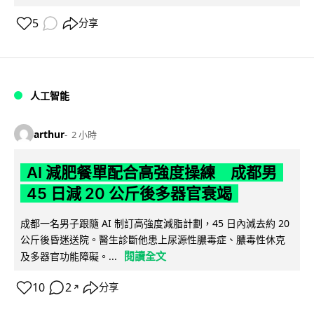
5
分享
人工智能
arthur
2 小時
AI 減肥餐單配合高強度操練 成都男
45 日減 20 公斤後多器官衰竭
成都一名男子跟隨 AI 制訂高強度減脂計劃，45 日內減去約 20
公斤後昏迷送院。醫生診斷他患上尿源性膿毒症、膿毒性休克
閱讀全文
及多器官功能障礙。...
10
2
分享
↗