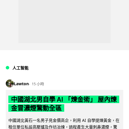
人工智能
Lawton
15 小時
中國湖北男自學 AI 「煉金術」 屋內煉
金冒濃煙驚動全區
中國湖北黃石一名男子見金價高企，利用 AI 自學提煉黃金，在
租住單位私設高壓爐及作坊冶煉，過程產生大量刺鼻濃煙，驚