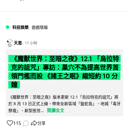
科技娛樂
遊戲情報
天恩
17 小時
《魔獸世界：至暗之夜》12.1 「烏拉特
克的詛咒」專訪：巢穴不為提高世界首
領門檻而設 《諸王之眠》縮短約 10 分
鐘
《魔獸世界：至暗之夜》版本更新 12.1「烏拉特克的詛咒」將
於 8 月 13 日正式上線，帶來全新區域「盤蛇島」、地城「毒牙
閱讀全文
祭壇」、新型態世...
115
分享