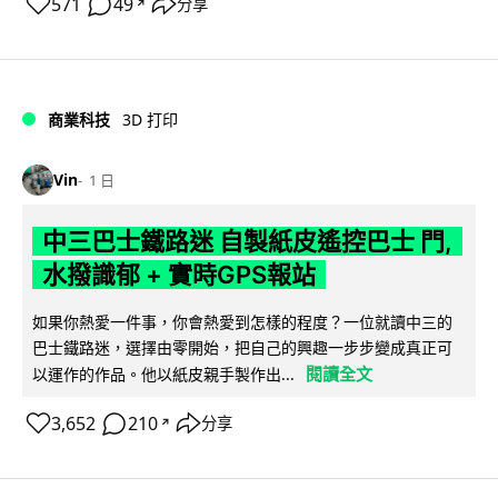
571
49
分享
↗
商業科技
3D 打印
Vin
1 日
中三巴士鐵路迷 自製紙皮遙控巴士 門,
水撥識郁 + 實時GPS報站
如果你熱愛一件事，你會熱愛到怎樣的程度？一位就讀中三的
巴士鐵路迷，選擇由零開始，把自己的興趣一步步變成真正可
閱讀全文
以運作的作品。他以紙皮親手製作出...
3,652
210
分享
↗