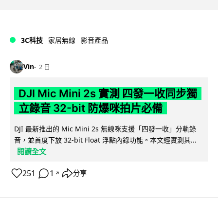
3C科技
家居無線
影音產品
Vin
2 日
DJI Mic Mini 2s 實測 四發一收同步獨
立錄音 32-bit 防爆咪拍片必備
DJI 最新推出的 Mic Mini 2s 無線咪支援「四發一收」分軌錄
音，並首度下放 32-bit Float 浮點內錄功能。本文經實測其...
閱讀全文
251
1
分享
↗