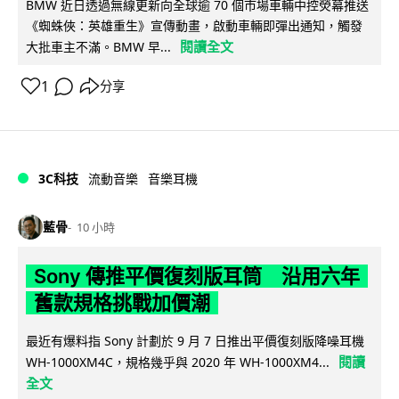
BMW 近日透過無線更新向全球逾 70 個市場車輛中控熒幕推送
《蜘蛛俠：英雄重生》宣傳動畫，啟動車輛即彈出通知，觸發
閱讀全文
大批車主不滿。BMW 早...
1
分享
3C科技
流動音樂
音樂耳機
藍骨
10 小時
Sony 傳推平價復刻版耳筒 沿用六年
舊款規格挑戰加價潮
最近有爆料指 Sony 計劃於 9 月 7 日推出平價復刻版降噪耳機
閱讀
WH-1000XM4C，規格幾乎與 2020 年 WH-1000XM4...
全文