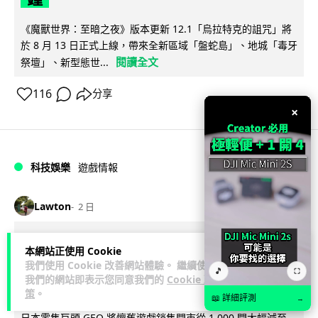
《魔獸世界：至暗之夜》版本更新 12.1「烏拉特克的詛咒」將
於 8 月 13 日正式上線，帶來全新區域「盤蛇島」、地城「毒牙
閱讀全文
祭壇」、新型態世...
116
分享
×
科技娛樂
遊戲情報
Lawton
2 日
日本二手遊戲店減 90% 門市 業績反增
本網站正使用 Cookie
四成 "懷舊"在 Z 世代變成最潮「新鮮
我們使用 Cookie 改善網站體驗。 繼續使用
🎵
⛶
我們的網站即表示您同意我們的
Cookie 政
感」
策
。
📖 詳細評測
→
日本零售巨頭 GEO 將懷舊遊戲銷售門市從 1,000 間大幅減至