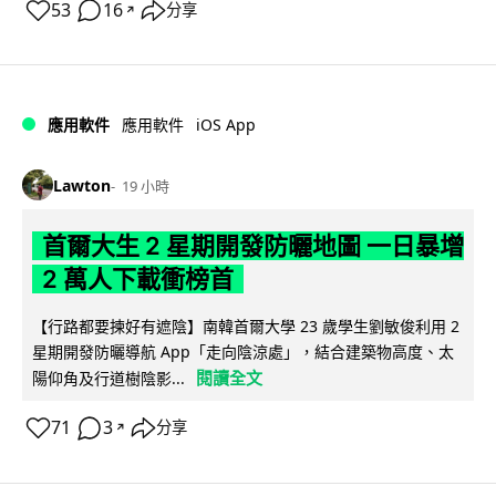
53
16
分享
↗
iOS App
應用軟件
應用軟件
Lawton
19 小時
首爾大生 2 星期開發防曬地圖 一日暴增
2 萬人下載衝榜首
【行路都要揀好有遮陰】南韓首爾大學 23 歲學生劉敏俊利用 2
星期開發防曬導航 App「走向陰涼處」，結合建築物高度、太
閱讀全文
陽仰角及行道樹陰影...
71
3
分享
↗