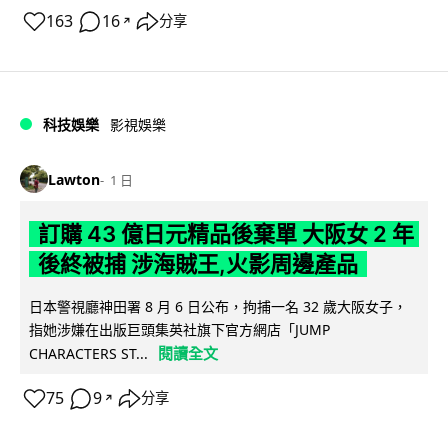
163
16
分享
↗
科技娛樂
影視娛樂
Lawton
1 日
訂購 43 億日元精品後棄單 大阪女 2 年
後終被捕 涉海賊王,火影周邊產品
日本警視廳神田署 8 月 6 日公布，拘捕一名 32 歲大阪女子，
指她涉嫌在出版巨頭集英社旗下官方網店「JUMP
閱讀全文
CHARACTERS ST...
75
9
分享
↗