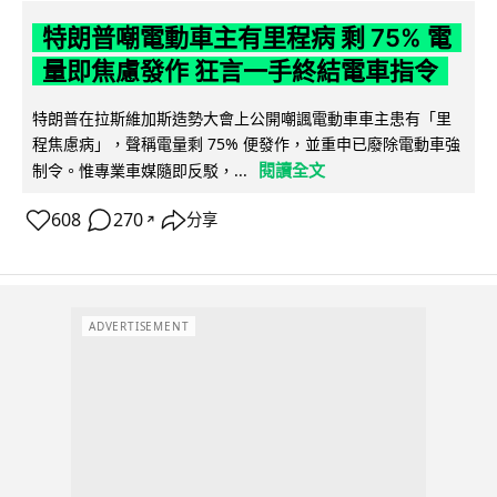
特朗普嘲電動車主有里程病 剩 75% 電
量即焦慮發作 狂言一手終結電車指令
特朗普在拉斯維加斯造勢大會上公開嘲諷電動車車主患有「里
程焦慮病」，聲稱電量剩 75% 便發作，並重申已廢除電動車強
閱讀全文
制令。惟專業車媒隨即反駁，...
608
270
分享
↗
ADVERTISEMENT