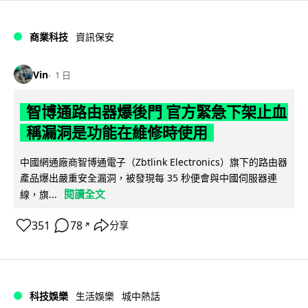
商業科技
資訊保安
Vin
1 日
智博通路由器爆後門 官方緊急下架止血
稱漏洞是功能在維修時使用
中國網通廠商智博通電子（Zbtlink Electronics）旗下的路由器
產品爆出嚴重安全漏洞，被發現每 35 秒便會與中國伺服器連
閱讀全文
線，旗...
351
78
分享
↗
科技娛樂
生活娛樂
城中熱話