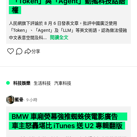
「Token」與「Agent」動搖科技話語
權
人民網旗下評論於 8 月 6 日發表文章，批評中國廣泛使用
「Token」、「Agent」及「LLM」等英文術語，認為做法侵蝕
閱讀全文
中文表意空間及科...
分享
科技娛樂
生活科技
汽車科技
藍骨
9 小時
BMW 車廂熒幕強推蜘蛛俠電影廣告
車主怒轟堪比 iTunes 送 U2 專輯翻版