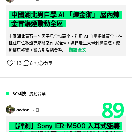
中國湖北男自學 AI 「煉金術」 屋內煉
金冒濃煙驚動全區
中國湖北黃石一名男子見金價高企，利用 AI 自學提煉黃金，在
租住單位私設高壓爐及作坊冶煉，過程產生大量刺鼻濃煙，驚
閱讀全文
動鄰居報警。警方到場揭發整...
113
8
分享
↗
3C科技
流動音樂
89
Lawton
2 日
【評測】Sony IER-M500 入耳式監聽