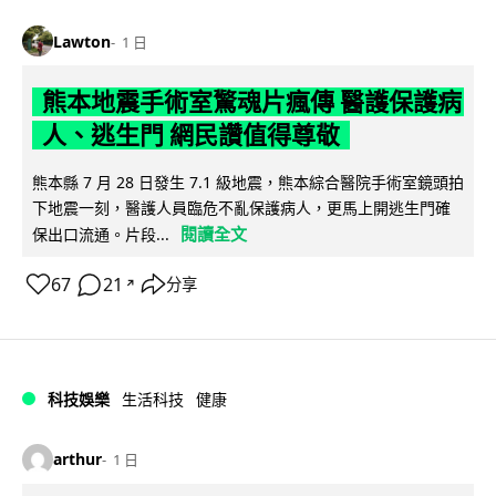
Lawton
1 日
熊本地震手術室驚魂片瘋傳 醫護保護病
人、逃生門 網民讚值得尊敬
熊本縣 7 月 28 日發生 7.1 級地震，熊本綜合醫院手術室鏡頭拍
下地震一刻，醫護人員臨危不亂保護病人，更馬上開逃生門確
閱讀全文
保出口流通。片段...
67
21
分享
↗
科技娛樂
生活科技
健康
arthur
1 日