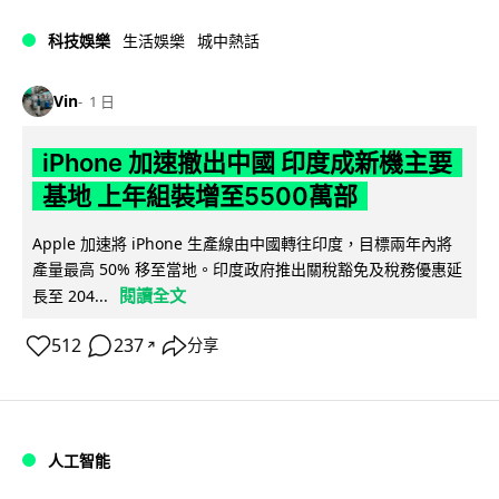
科技娛樂
生活娛樂
城中熱話
Vin
1 日
iPhone 加速撤出中國 印度成新機主要
基地 上年組裝增至5500萬部
Apple 加速將 iPhone 生產線由中國轉往印度，目標兩年內將
產量最高 50% 移至當地。印度政府推出關稅豁免及稅務優惠延
閱讀全文
長至 204...
512
237
分享
↗
人工智能