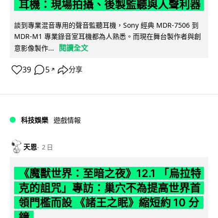
耳機：現場拍攝、後製監聽與人聲利器
談到專業混音專用的聲音監聽耳機，Sony 經典 MDR-7506 到
MDR-M1 專業錄音室耳機都為人熟悉。而現在舞台製作者與創
閱讀全文
意影像製作...
39
5
分享
↗
科技娛樂
遊戲情報
天恩
2 日
《魔獸世界：至暗之夜》12.1 「烏拉特
克的詛咒」專訪：巢穴不為提高世界首
領門檻而設 《諸王之眠》縮短約 10 分
鐘