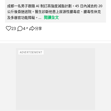
成都一名男子跟隨 AI 制訂高強度減脂計劃，45 日內減去約 20
公斤後昏迷送院。醫生診斷他患上尿源性膿毒症、膿毒性休克
閱讀全文
及多器官功能障礙。...
23
4
分享
↗
ADVERTISEMENT