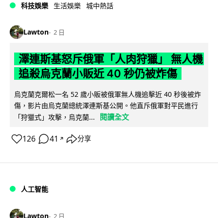
科技娛樂
生活娛樂
城中熱話
Lawton
2 日
澤連斯基怒斥俄軍「人肉狩獵」 無人機
追殺烏克蘭小販近 40 秒仍被炸傷
烏克蘭克爾松一名 52 歲小販被俄軍無人機追擊近 40 秒後被炸
傷，影片由烏克蘭總統澤連斯基公開。他直斥俄軍對平民進行
閱讀全文
「狩獵式」攻擊，烏克蘭...
126
41
分享
↗
人工智能
Lawton
2 日