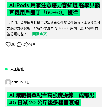
AirPods 用家注意聽力響紅燈 醫學界籲
耳機用戶謹守「60-60」鐵律
長時間高音量佩戴耳機可能導致永久性噪音性聽損。本文盤點 4
大聽力受損警號，介紹科學護耳的「60-60 原則」及 Apple 內
閱讀全文
置防護功能，...
20
分享
人工智能
arthur
1 日
AI 減肥餐單配合高強度操練 成都男
45 日減 20 公斤後多器官衰竭