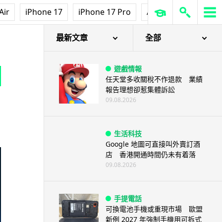
Air
iPhone 17
iPhone 17 Pro
AirPods Pro 3
Ap
Mesh WiFi 6 系統
最新文章
全部
遊戲情報
任天堂多收關稅不作退款 業績
報告理想卻惹集體訴訟
09.08.2026
生活科技
Google 地圖可直接叫外賣訂酒
店 香港開通時間仍未有着落
09.08.2026
手提電話
可換電池手機或重現市場 歐盟
新例 2027 年強制手機用可拆式