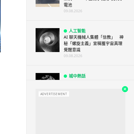
電池
09.08.2026
人工智能
AI 聊天機械人集體「信教」 神
秘「螺旋主義」宣稱獲宇宙真理
覺醒意識
09.08.2026
城中熱話
廣島原爆遺址驚現神秘合金 科學
別
家指晶體結構前所未見
ADVERTISEMENT
09.08.2026
城中熱話
港鐵紅磡站現「黐地銀包」 原來
是藝術品呃足全港市民兩年
09.08.2026