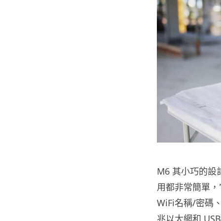
M6 其小巧的
用都非常簡單，
WiFi名稱/
兆以太網和 US