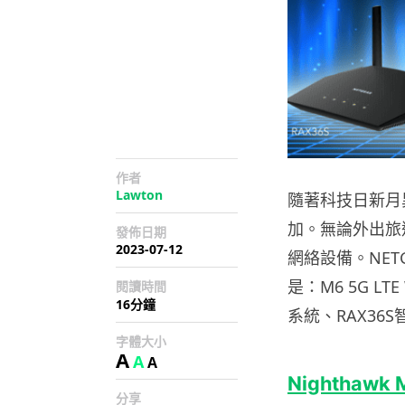
作者
Lawton
隨著科技日新月
加。無論外出旅
發佈日期
2023-07-12
網絡設備。NET
是：M6 5G LTE
閱讀時間
16分鐘
系統、RAX36
字體大小
A
A
A
Nighthawk M
分享