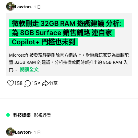
Lawton
1 日
微軟刪走 32GB RAM 遊戲建議 分析:
為 8GB Surface 銷售鋪路 連自家
Copilot+ 門檻也未到
Microsoft 被發現靜靜刪除官方網站上，對遊戲玩家要為電腦配
置 32GB RAM 的建議。分析指微軟同時新推出的 8GB RAM 入
閱讀全文
門...
158
15
分享
↗
科技娛樂
影視娛樂
Lawton
1 日