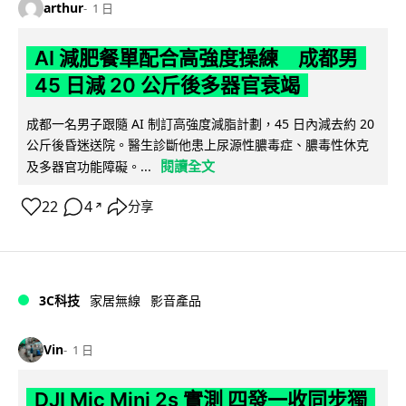
arthur
1 日
AI 減肥餐單配合高強度操練 成都男
45 日減 20 公斤後多器官衰竭
成都一名男子跟隨 AI 制訂高強度減脂計劃，45 日內減去約 20
公斤後昏迷送院。醫生診斷他患上尿源性膿毒症、膿毒性休克
閱讀全文
及多器官功能障礙。...
22
4
分享
↗
3C科技
家居無線
影音產品
Vin
1 日
DJI Mic Mini 2s 實測 四發一收同步獨