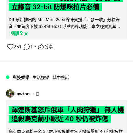
立錄音 32-bit 防爆咪拍片必備
DJI 最新推出的 Mic Mini 2s 無線咪支援「四發一收」分軌錄
音，並首度下放 32-bit Float 浮點內錄功能。本文經實測其...
閱讀全文
251
1
分享
↗
科技娛樂
生活娛樂
城中熱話
Lawton
1 日
澤連斯基怒斥俄軍「人肉狩獵」 無人機
追殺烏克蘭小販近 40 秒仍被炸傷
烏克蘭克爾松一名 52 歲小販被俄軍無人機追擊近 40 秒後被炸