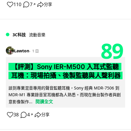
110
7
分享
↗
3C科技
流動音樂
89
Lawton
1 日
【評測】Sony IER-M500 入耳式監聽
耳機：現場拍攝、後製監聽與人聲利器
談到專業混音專用的聲音監聽耳機，Sony 經典 MDR-7506 到
MDR-M1 專業錄音室耳機都為人熟悉。而現在舞台製作者與創
閱讀全文
意影像製作...
38
4
分享
↗