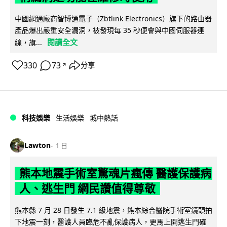
中國網通廠商智博通電子（Zbtlink Electronics）旗下的路由器
產品爆出嚴重安全漏洞，被發現每 35 秒便會與中國伺服器連
閱讀全文
線，旗...
330
73
分享
↗
科技娛樂
生活娛樂
城中熱話
Lawton
1 日
熊本地震手術室驚魂片瘋傳 醫護保護病
人、逃生門 網民讚值得尊敬
熊本縣 7 月 28 日發生 7.1 級地震，熊本綜合醫院手術室鏡頭拍
下地震一刻，醫護人員臨危不亂保護病人，更馬上開逃生門確