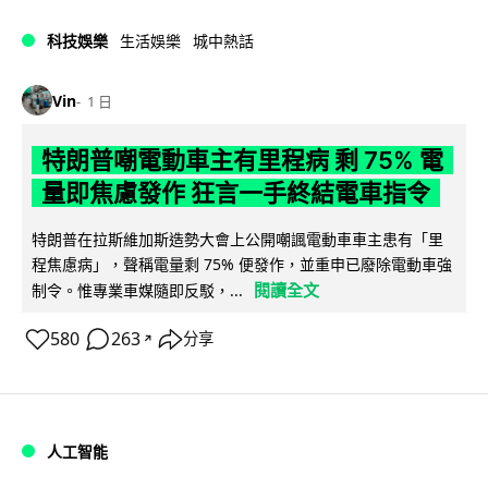
科技娛樂
生活娛樂
城中熱話
Vin
1 日
特朗普嘲電動車主有里程病 剩 75% 電
量即焦慮發作 狂言一手終結電車指令
特朗普在拉斯維加斯造勢大會上公開嘲諷電動車車主患有「里
程焦慮病」，聲稱電量剩 75% 便發作，並重申已廢除電動車強
閱讀全文
制令。惟專業車媒隨即反駁，...
580
263
分享
↗
人工智能