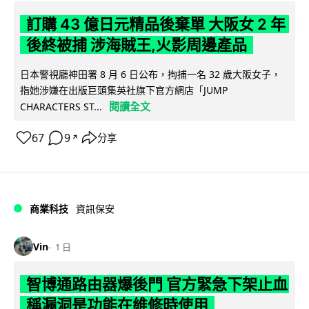
訂購 43 億日元精品後棄單 大阪女 2 年
後終被捕 涉海賊王,火影周邊產品
日本警視廳神田署 8 月 6 日公布，拘捕一名 32 歲大阪女子，
指她涉嫌在出版巨頭集英社旗下官方網店「JUMP
閱讀全文
CHARACTERS ST...
67
9
分享
↗
商業科技
資訊保安
Vin
1 日
智博通路由器爆後門 官方緊急下架止血
稱漏洞是功能在維修時使用