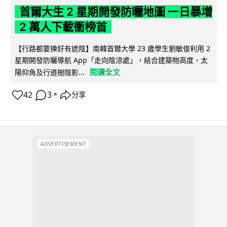
首爾大生 2 星期開發防曬地圖 一日暴增
2 萬人下載衝榜首
【行路都要揀好有遮陰】南韓首爾大學 23 歲學生劉敏俊利用 2
星期開發防曬導航 App「走向陰涼處」，結合建築物高度、太
閱讀全文
陽仰角及行道樹陰影...
42
3
分享
↗
ADVERTISEMENT