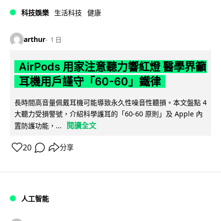
科技娛樂
生活科技
健康
arthur
1 日
AirPods 用家注意聽力響紅燈 醫學界籲
耳機用戶謹守「60-60」鐵律
長時間高音量佩戴耳機可能導致永久性噪音性聽損。本文盤點 4
大聽力受損警號，介紹科學護耳的「60-60 原則」及 Apple 內
閱讀全文
置防護功能，...
20
分享
人工智能