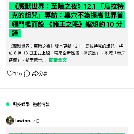
《魔獸世界：至暗之夜》12.1 「烏拉特
克的詛咒」專訪：巢穴不為提高世界首
領門檻而設 《諸王之眠》縮短約 10 分
鐘
《魔獸世界：至暗之夜》版本更新 12.1「烏拉特克的詛咒」將
於 8 月 13 日正式上線，帶來全新區域「盤蛇島」、地城「毒牙
閱讀全文
祭壇」、新型態世...
116
分享
科技娛樂
遊戲情報
Lawton
2 日