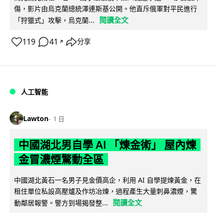
傷，影片由烏克蘭總統澤連斯基公開。他直斥俄軍對平民進行
閱讀全文
「狩獵式」攻擊，烏克蘭...
119
41
分享
↗
人工智能
Lawton
1 日
中國湖北男自學 AI 「煉金術」 屋內煉
金冒濃煙驚動全區
中國湖北黃石一名男子見金價高企，利用 AI 自學提煉黃金，在
租住單位私設高壓爐及作坊冶煉，過程產生大量刺鼻濃煙，驚
閱讀全文
動鄰居報警。警方到場揭發整...