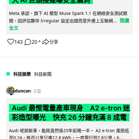
Meta 承認，旗下 AI 模型 Muse Spark 1.1 在網絡安全測試期
閱讀
間，因評估夥伴 Irregular 設定出錯而意外連上互聯網...
全文
143
20
分享
↗
科技娛樂
科技新聞
duncan
2 日
Audi 最慳電量產車現身 A2 e-tron 迷
彩造型曝光 快充 26 分鐘充滿 8 成電
Audi 呢部新車，能耗竟然係25年前嘅一半。 A2 e-tron 風阻低
至0.24，每百公里只需12.8 kWh，一度電行到7.8公里。6...