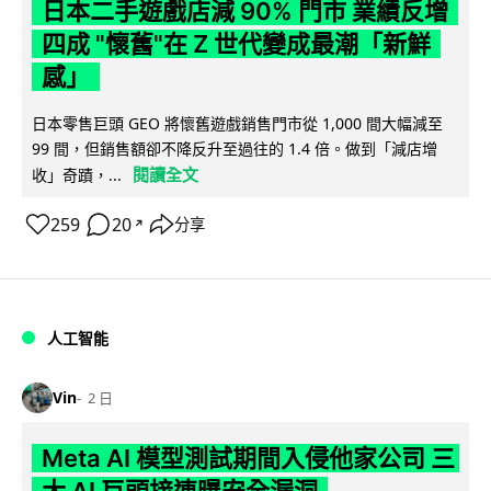
日本二手遊戲店減 90% 門市 業績反增
四成 "懷舊"在 Z 世代變成最潮「新鮮
感」
日本零售巨頭 GEO 將懷舊遊戲銷售門市從 1,000 間大幅減至
99 間，但銷售額卻不降反升至過往的 1.4 倍。做到「減店增
閱讀全文
收」奇蹟，...
259
20
分享
↗
人工智能
Vin
2 日
Meta AI 模型測試期間入侵他家公司 三
大 AI 巨頭接連曝安全漏洞