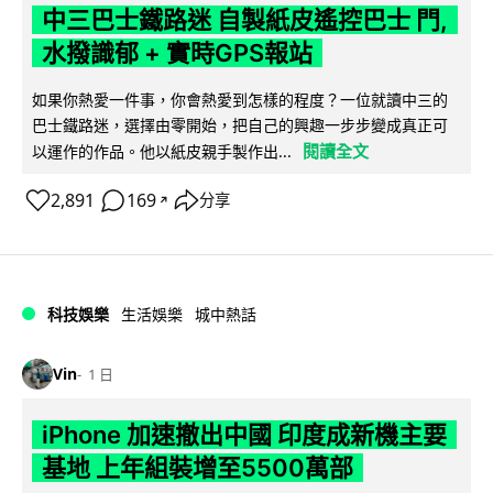
中三巴士鐵路迷 自製紙皮遙控巴士 門,
水撥識郁 + 實時GPS報站
如果你熱愛一件事，你會熱愛到怎樣的程度？一位就讀中三的
巴士鐵路迷，選擇由零開始，把自己的興趣一步步變成真正可
閱讀全文
以運作的作品。他以紙皮親手製作出...
2,891
169
分享
↗
科技娛樂
生活娛樂
城中熱話
Vin
1 日
iPhone 加速撤出中國 印度成新機主要
基地 上年組裝增至5500萬部