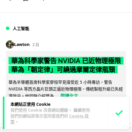
人工智能
Lawton
2 日
華為科學家警告 NVIDIA 已近物理極限
華為「韜定律」可繞過摩爾定律瓶頸
華為半導體首席科學家廖恒罕見接受近 5 小時專訪，警告
NVIDIA 等西方晶片巨頭正逼近物理極限，傳統製程升級已失經
閱讀全文
濟效益。他同時介紹華為...
本網站正使用 Cookie
1,593
602
分享
↗
我們使用 Cookie 改善網站體驗。 繼續使用
我們的網站即表示您同意我們的
Cookie 政
策
。