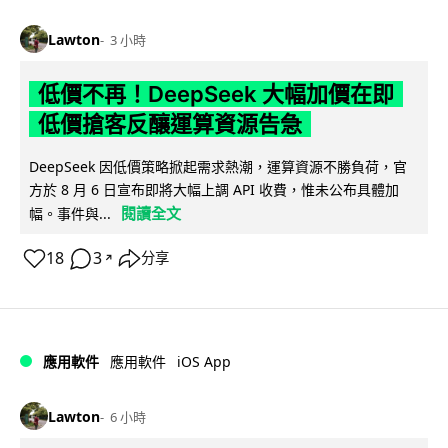
Lawton
3 小時
低價不再！DeepSeek 大幅加價在即
低價搶客反釀運算資源告急
DeepSeek 因低價策略掀起需求熱潮，運算資源不勝負荷，官
方於 8 月 6 日宣布即將大幅上調 API 收費，惟未公布具體加
閱讀全文
幅。事件與...
18
3
分享
↗
iOS App
應用軟件
應用軟件
Lawton
6 小時