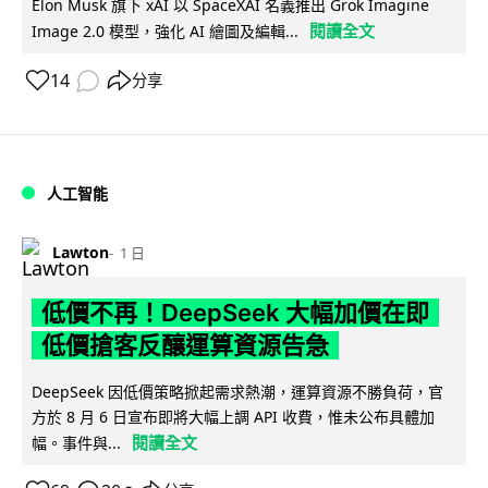
Elon Musk 旗下 xAI 以 SpaceXAI 名義推出 Grok Imagine
閱讀全文
Image 2.0 模型，強化 AI 繪圖及編輯...
14
分享
人工智能
Lawton
1 日
低價不再！DeepSeek 大幅加價在即
低價搶客反釀運算資源告急
DeepSeek 因低價策略掀起需求熱潮，運算資源不勝負荷，官
方於 8 月 6 日宣布即將大幅上調 API 收費，惟未公布具體加
閱讀全文
幅。事件與...