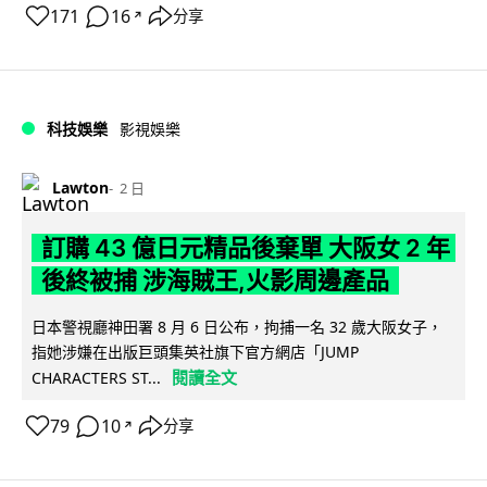
171
16
分享
↗
科技娛樂
影視娛樂
Lawton
2 日
訂購 43 億日元精品後棄單 大阪女 2 年
後終被捕 涉海賊王,火影周邊產品
日本警視廳神田署 8 月 6 日公布，拘捕一名 32 歲大阪女子，
指她涉嫌在出版巨頭集英社旗下官方網店「JUMP
閱讀全文
CHARACTERS ST...
79
10
分享
↗