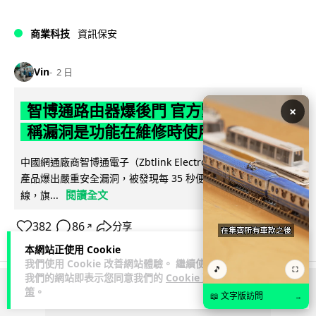
商業科技
資訊保安
Vin
2 日
智博通路由器爆後門 官方緊急下架止血
×
稱漏洞是功能在維修時使用
中國網通廠商智博通電子（Zbtlink Electronics）旗下的路由器
產品爆出嚴重安全漏洞，被發現每 35 秒便會與中國伺服器連
閱讀全文
線，旗...
382
86
分享
↗
本網站正使用 Cookie
我們使用 Cookie 改善網站體驗。 繼續使用
🎵
⛶
我們的網站即表示您同意我們的
Cookie 政
策
。
ADVERTISEMENT
📖 文字版訪問
→