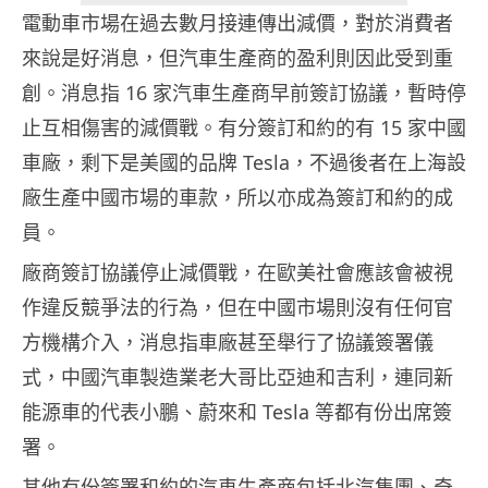
電動車市場在過去數月接連傳出減價，對於消費者
來說是好消息，但汽車生產商的盈利則因此受到重
創。消息指 16 家汽車生產商早前簽訂協議，暫時停
止互相傷害的減價戰。有分簽訂和約的有 15 家中國
車廠，剩下是美國的品牌 Tesla，不過後者在上海設
廠生產中國市場的車款，所以亦成為簽訂和約的成
員。
廠商簽訂協議停止減價戰，在歐美社會應該會被視
作違反競爭法的行為，但在中國市場則沒有任何官
方機構介入，消息指車廠甚至舉行了協議簽署儀
式，中國汽車製造業老大哥比亞迪和吉利，連同新
能源車的代表小鵬、蔚來和 Tesla 等都有份出席簽
署。
其他有份簽署和約的汽車生產商包括北汽集團、奇