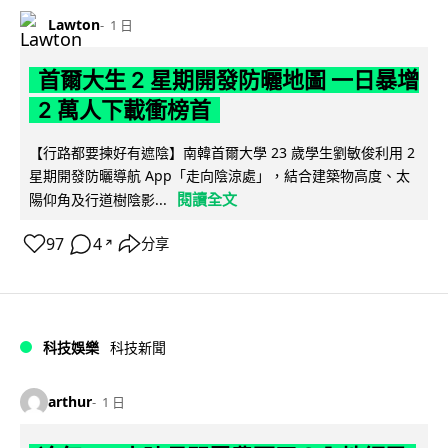
Lawton
1 日
首爾大生 2 星期開發防曬地圖 一日暴增
2 萬人下載衝榜首
【行路都要揀好有遮陰】南韓首爾大學 23 歲學生劉敏俊利用 2
星期開發防曬導航 App「走向陰涼處」，結合建築物高度、太
閱讀全文
陽仰角及行道樹陰影...
97
4
分享
↗
科技娛樂
科技新聞
arthur
1 日