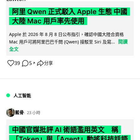
阿里 Qwen 正式駁入 Apple 生態 中國
大陸 Mac 用戶率先使用
Apple 於 2026 年 8 月 8 日公布指引，確認中國大陸合資格
閱讀
Mac 用戶可將阿里巴巴千問 (Qwen) 接駁至 Siri 及寫...
全文
39
5
分享
↗
人工智能
藍骨
23 小時
中國官媒批評 AI 術語濫用英文 稱
「Token」與「Agent」動搖科技話語