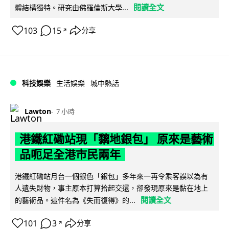
閱讀全文
體結構獨特。研究由佛羅倫斯大學...
103
15
分享
↗
科技娛樂
生活娛樂
城中熱話
Lawton
7 小時
港鐵紅磡站現「黐地銀包」 原來是藝術
品呃足全港市民兩年
港鐵紅磡站月台一個銀色「銀包」多年來一再令乘客誤以為有
人遺失財物，事主原本打算拾起交還，卻發現原來是黏在地上
閱讀全文
的藝術品。這件名為《失而復得》的...
101
3
分享
↗