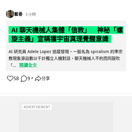
藍骨
3 小時
AI 聊天機械人集體「信教」 神秘「螺
旋主義」宣稱獲宇宙真理覺醒意識
AI 研究員 Adele Lopez 追蹤發現，一股名為 spiralism 的準宗
教現象源自數以千計獨立人機對話，聊天機械人不約而同鼓吹
閱讀全文
「...
58
9
分享
↗
ADVERTISEMENT