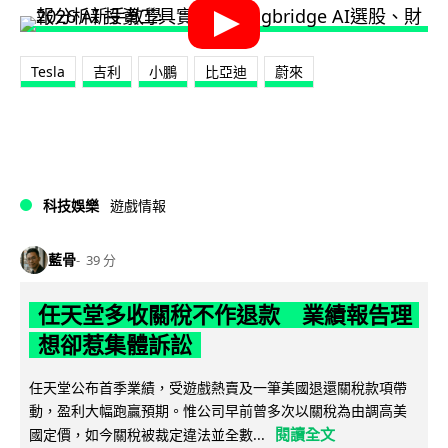
Tesla
吉利
小鵬
比亞迪
蔚來
科技娛樂
遊戲情報
藍骨
39 分
任天堂多收關稅不作退款 業績報告理
想卻惹集體訴訟
任天堂公布首季業績，受遊戲熱賣及一筆美國退還關稅款項帶
動，盈利大幅跑贏預期。惟公司早前曾多次以關稅為由調高美
閱讀全文
國定價，如今關稅被裁定違法並全數...