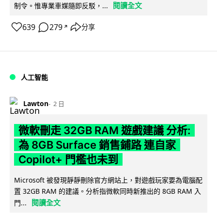
閱讀全文
制令。惟專業車媒隨即反駁，...
639
279
分享
↗
人工智能
Lawton
2 日
微軟刪走 32GB RAM 遊戲建議 分析:
為 8GB Surface 銷售鋪路 連自家
Copilot+ 門檻也未到
Microsoft 被發現靜靜刪除官方網站上，對遊戲玩家要為電腦配
置 32GB RAM 的建議。分析指微軟同時新推出的 8GB RAM 入
閱讀全文
門...