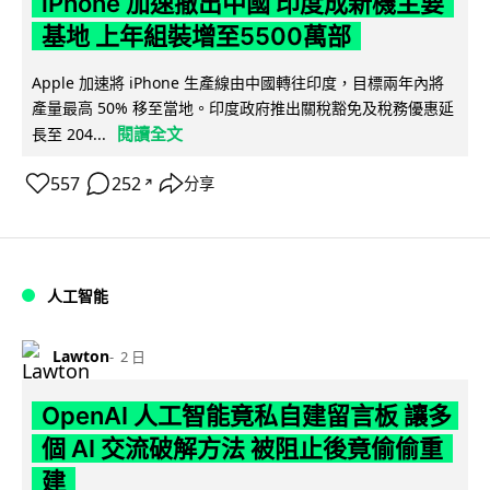
iPhone 加速撤出中國 印度成新機主要
基地 上年組裝增至5500萬部
Apple 加速將 iPhone 生產線由中國轉往印度，目標兩年內將
產量最高 50% 移至當地。印度政府推出關稅豁免及稅務優惠延
閱讀全文
長至 204...
557
252
分享
↗
人工智能
Lawton
2 日
OpenAI 人工智能竟私自建留言板 讓多
個 AI 交流破解方法 被阻止後竟偷偷重
建