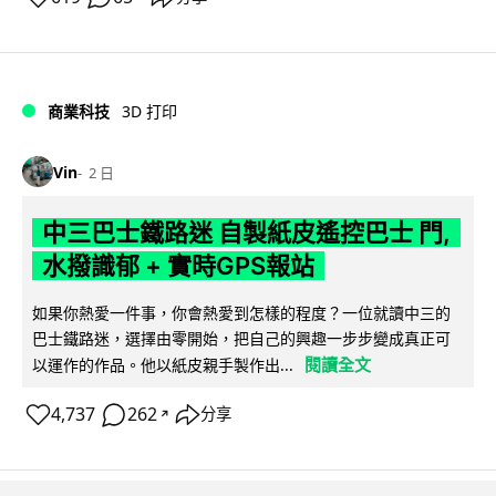
商業科技
3D 打印
Vin
2 日
中三巴士鐵路迷 自製紙皮遙控巴士 門,
水撥識郁 + 實時GPS報站
如果你熱愛一件事，你會熱愛到怎樣的程度？一位就讀中三的
巴士鐵路迷，選擇由零開始，把自己的興趣一步步變成真正可
閱讀全文
以運作的作品。他以紙皮親手製作出...
4,737
262
分享
↗