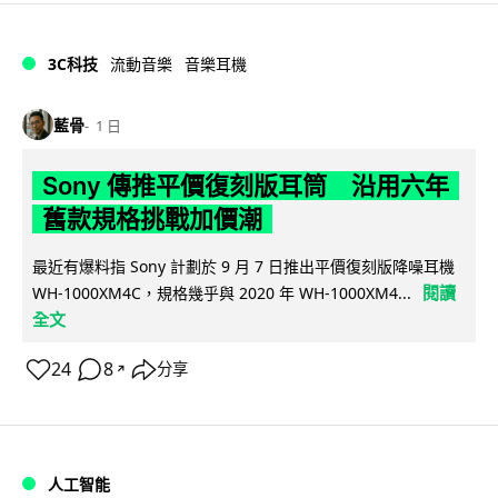
3C科技
流動音樂
音樂耳機
藍骨
1 日
Sony 傳推平價復刻版耳筒 沿用六年
舊款規格挑戰加價潮
最近有爆料指 Sony 計劃於 9 月 7 日推出平價復刻版降噪耳機
閱讀
WH-1000XM4C，規格幾乎與 2020 年 WH-1000XM4...
全文
24
8
分享
↗
人工智能