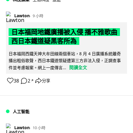
Lawton
9 小時
日本福岡地鐵廣播被入侵 播不雅歌曲
西日本鐵道疑黑客所為
日本福岡西鐵天神大牟田線兩個車站，8 月 4 日廣播系統離奇
播出粗俗歌聲，西日本鐵道懷疑遭第三方非法入侵，正調查事
閱讀全文
件並考慮報案。網上一度傳言...
38
2
分享
↗
人工智能
Lawton
10 小時