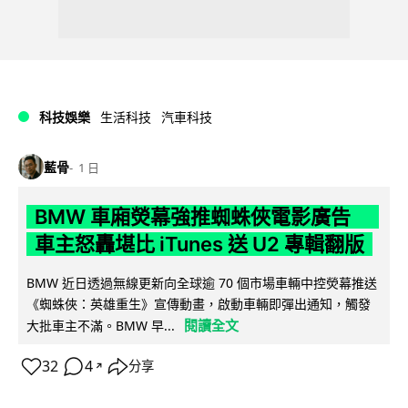
科技娛樂
生活科技
汽車科技
藍骨
1 日
BMW 車廂熒幕強推蜘蛛俠電影廣告
車主怒轟堪比 iTunes 送 U2 專輯翻版
BMW 近日透過無線更新向全球逾 70 個市場車輛中控熒幕推送
《蜘蛛俠：英雄重生》宣傳動畫，啟動車輛即彈出通知，觸發
閱讀全文
大批車主不滿。BMW 早...
32
4
分享
↗