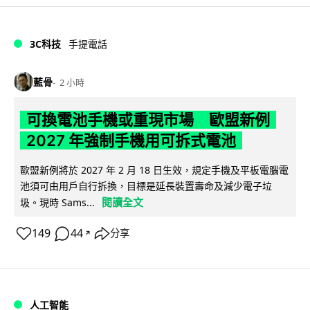
3C科技
手提電話
藍骨
2 小時
可換電池手機或重現市場 歐盟新例
2027 年強制手機用可拆式電池
歐盟新例將於 2027 年 2 月 18 日生效，規定手機及平板電腦電
池須可由用戶自行拆換，目標是延長裝置壽命及減少電子垃
閱讀全文
圾。現時 Sams...
149
44
分享
↗
人工智能