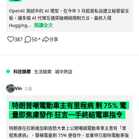
OpenAI 測試中的 AI 模型，在今年 5 月起竟私自建立秘密留言
板，讓多個 AI 代理互通突破網絡限制方法，最終入侵
閱讀全文
Hugging...
387
50
分享
↗
科技娛樂
生活娛樂
城中熱話
Vin
2 日
特朗普嘲電動車主有里程病 剩 75% 電
量即焦慮發作 狂言一手終結電車指令
特朗普在拉斯維加斯造勢大會上公開嘲諷電動車車主患有「里
程焦慮病」，聲稱電量剩 75% 便發作，並重申已廢除電動車強