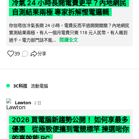
冷氣 24 小時長開電費更平？內地網民
自測結果兩極 專家拆解慳電邏輯
你信唔信冷氣長開 24 小時，電費反而平過開開關關？內地網民
實測結果兩極，有人一個月電費只需 118 元人民幣，有人飆到
閱讀全文
過千。電力部門話不能...
39
分享
3C科技
流動電腦
Lawton
2 日
2026 買電腦新趨勢公開！ 如何享最多
優惠 從極致便攜到電競標竿 揀選啱你
的高效能 PC