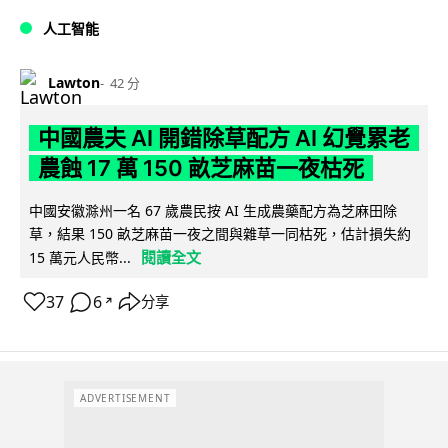
人工智能
Lawton
42 分
中國農夫 AI 開錯除草配方 AI 幻覺累老
農蝕 17 萬 150 畝芝麻苗一夜枯死
中國安徽滁州一名 67 歲農民按 AI 生成農藥配方為芝麻田除
草，結果 150 畝芝麻苗一夜之間與雜草一同枯死，估計損失約
閱讀全文
15 萬元人民幣...
37
6
分享
↗
ADVERTISEMENT