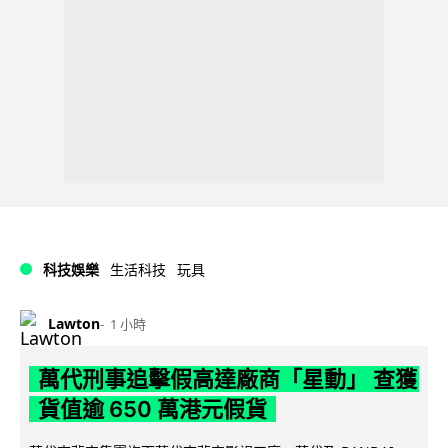
科技娛樂
生活科技
玩具
Lawton
1 小時
萬代刑事追擊假高達廠商「星動」 查獲
貨值逾 650 萬港元假貨