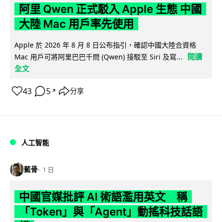
阿里 Qwen 正式駁入 Apple 生態 中國
大陸 Mac 用戶率先使用
Apple 於 2026 年 8 月 8 日公布指引，確認中國大陸合資格
閱讀
Mac 用戶可將阿里巴巴千問 (Qwen) 接駁至 Siri 及寫...
全文
43
5
分享
↗
人工智能
藍骨
1 日
中國官媒批評 AI 術語濫用英文 稱
「Token」與「Agent」動搖科技話語