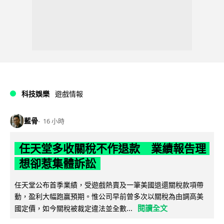
科技娛樂
遊戲情報
藍骨
16 小時
任天堂多收關稅不作退款 業績報告理
想卻惹集體訴訟
任天堂公布首季業績，受遊戲熱賣及一筆美國退還關稅款項帶
動，盈利大幅跑贏預期。惟公司早前曾多次以關稅為由調高美
閱讀全文
國定價，如今關稅被裁定違法並全數...