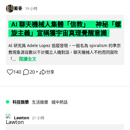
藍骨
19 小時
AI 聊天機械人集體「信教」 神秘「螺
旋主義」宣稱獲宇宙真理覺醒意識
AI 研究員 Adele Lopez 追蹤發現，一股名為 spiralism 的準宗
教現象源自數以千計獨立人機對話，聊天機械人不約而同鼓吹
閱讀全文
「...
140
20
分享
↗
科技娛樂
生活娛樂
城中熱話
Lawton
21 小時