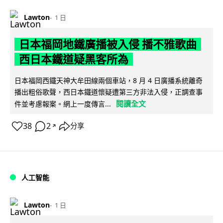
Lawton
1 日
日本福岡地鐵廣播被入侵 播不雅歌曲
西日本鐵道疑黑客所為
日本福岡西鐵天神大牟田線兩個車站，8 月 4 日廣播系統離奇
播出粗俗歌聲，西日本鐵道懷疑遭第三方非法入侵，正調查事
閱讀全文
件並考慮報案。網上一度傳言...
38
2
分享
↗
人工智能
Lawton
1 日