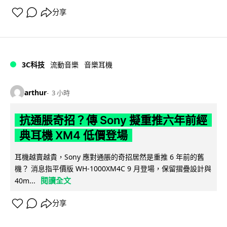
分享
3C科技
流動音樂
音樂耳機
arthur
3 小時
抗通脹奇招？傳 Sony 擬重推六年前經
典耳機 XM4 低價登場
耳機越賣越貴，Sony 應對通脹的奇招居然是重推 6 年前的舊
機？ 消息指平價版 WH-1000XM4C 9 月登場，保留摺疊設計與
閱讀全文
40m...
分享