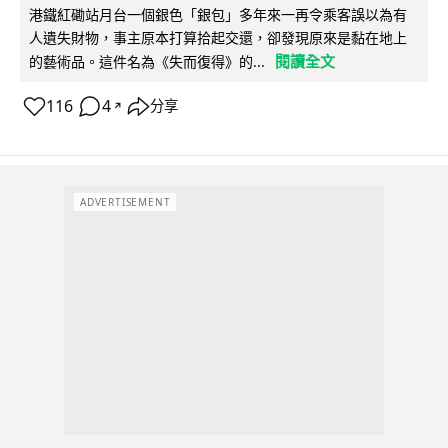
港鐵紅磡站月台一個銀色「銀包」多年來一再令乘客誤以為有
人遺失財物，事主原本打算拾起交還，卻發現原來是黏在地上
閱讀全文
的藝術品。這件名為《失而復得》的...
116
4
分享
↗
ADVERTISEMENT