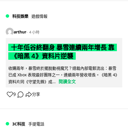
科技娛樂
遊戲情報
arthur
4 小時
十年低谷終翻身 暴雪連續兩年增長 靠
《暗黑 4》資料片逆襲
收購兩年，暴雪終於擺脫動視魔咒？總裁內部電郵流出：暴雪
已成 Xbox 表現最好團隊之一，連續兩年營收增長。《暗黑 4》
閱讀全文
資料片同《守望先鋒》成...
9
分享
3C科技
手提電話