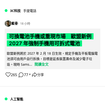
3C科技
手提電話
藍骨
18 小時
可換電池手機或重現市場 歐盟新例
2027 年強制手機用可拆式電池
歐盟新例將於 2027 年 2 月 18 日生效，規定手機及平板電腦電
池須可由用戶自行拆換，目標是延長裝置壽命及減少電子垃
閱讀全文
圾。現時 Sams...
265
77
分享
↗
人工智能