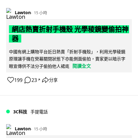
Lawton
15 小時
網店熱賣折射手機殼 光學稜鏡變偷拍神
器
中國有網上購物平台近日熱賣「折射手機殼」，利用光學稜鏡
原理讓手機在熒幕關閉狀態下亦能側面偷拍，賣家更以暗示字
閱讀全文
眼宣傳供不法分子偷拍他人裙底
199
23
分享
↗
3C科技
手提電話
Lawton
15 小時