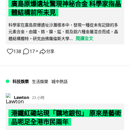
廣島原爆遺址驚現神秘合金 科學家指晶
體結構前所未見
科學家在廣島原爆遺址沙灘樣本中，發現一種從未有記錄的多
元素合金，由鐵、鉻、鎳、錳、鉬及鋁六種金屬混合而成，晶
閱讀全文
體結構獨特。研究由佛羅倫斯大學...
138
17
分享
↗
科技娛樂
生活娛樂
城中熱話
Lawton
23 小時
港鐵紅磡站現「黐地銀包」 原來是藝術
品呃足全港市民兩年