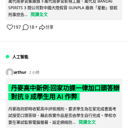
萬代南夢宮集團旗下萬代南夢宮影視工廠、萬代及 BANDAI
SPIRITS 3 間公司對中國大陸假冒 GUNPLA 廠商「星動」發起
閱讀全文
刑事控告...
197
18
分享
↗
人工智能
arthur
2 小時
丹麥高中新例:回家功課一律加口頭答辯
對抗 9 成學生用 AI 作弊
丹麥政府即時收緊高中評核規則，要求學生為在家完成書面考
試接受口頭答辯，藉此核實作品是否由學生自行完成。學校亦
閱讀全文
要在筆試監察電腦螢幕、設定網絡防...