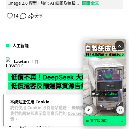
閱讀全文
Image 2.0 模型，強化 AI 繪圖及編輯...
14
分享
×
人工智能
Lawton
1 日
低價不再！DeepSeek 大幅加價在即
低價搶客反釀運算資源告急
DeepSeek 因低價策略掀起需求熱潮，運算資源不勝負荷，官
本網站正使用 Cookie
方於 8 月 6 日宣布即將大幅上調 API 收費，惟未公布具體加
我們使用 Cookie 改善網站體驗。 繼續使用
🎵
⛶
閱讀全文
幅。事件與...
我們的網站即表示您同意我們的
Cookie 政
策
。
📖 文字版訪問
→
70
21
分享
↗