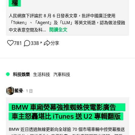
權
人民網旗下評論於 8 月 6 日發表文章，批評中國廣泛使用
「Token」、「Agent」及「LLM」等英文術語，認為做法侵蝕
閱讀全文
中文表意空間及科...
781
338
分享
↗
科技娛樂
生活科技
汽車科技
藍骨
1 日
BMW 車廂熒幕強推蜘蛛俠電影廣告
車主怒轟堪比 iTunes 送 U2 專輯翻版
BMW 近日透過無線更新向全球逾 70 個市場車輛中控熒幕推送