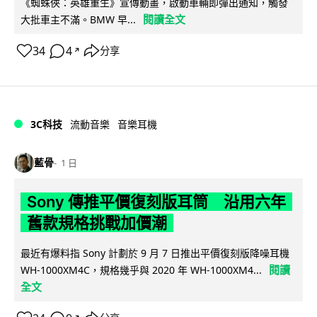
《蜘蛛俠：英雄重生》宣傳動畫，啟動車輛即彈出通知，觸發
閱讀全文
大批車主不滿。BMW 早...
34
4
分享
↗
3C科技
流動音樂
音樂耳機
藍骨
1 日
Sony 傳推平價復刻版耳筒 沿用六年
舊款規格挑戰加價潮
最近有爆料指 Sony 計劃於 9 月 7 日推出平價復刻版降噪耳機
閱讀
WH-1000XM4C，規格幾乎與 2020 年 WH-1000XM4...
全文