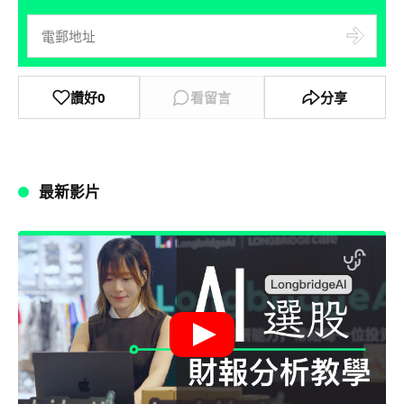
讚好
0
看留言
分享
最新影片