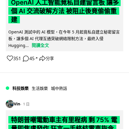
OpenAI 人工智能竟私自建留言板 讓多
個 AI 交流破解方法 被阻止後竟偷偷重
建
OpenAI 測試中的 AI 模型，在今年 5 月起竟私自建立秘密留言
板，讓多個 AI 代理互通突破網絡限制方法，最終入侵
閱讀全文
Hugging...
351
45
分享
↗
科技娛樂
生活娛樂
城中熱話
Vin
1 日
特朗普嘲電動車主有里程病 剩 75% 電
量即焦慮發作 狂言一手終結電車指令