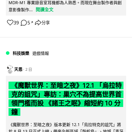
MDR-M1 專業錄音室耳機都為人熟悉。而現在舞台製作者與創
閱讀全文
意影像製作...
39
5
分享
↗
科技娛樂
遊戲情報
天恩
2 日
《魔獸世界：至暗之夜》12.1 「烏拉特
克的詛咒」專訪：巢穴不為提高世界首
領門檻而設 《諸王之眠》縮短約 10 分
鐘
《魔獸世界：至暗之夜》版本更新 12.1「烏拉特克的詛咒」將
於 8 月 13 日正式上線，帶來全新區域「盤蛇島」、地城「毒牙