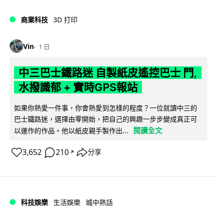
商業科技
3D 打印
Vin
1 日
中三巴士鐵路迷 自製紙皮遙控巴士 門,
水撥識郁 + 實時GPS報站
如果你熱愛一件事，你會熱愛到怎樣的程度？一位就讀中三的
巴士鐵路迷，選擇由零開始，把自己的興趣一步步變成真正可
閱讀全文
以運作的作品。他以紙皮親手製作出...
3,652
210
分享
↗
科技娛樂
生活娛樂
城中熱話