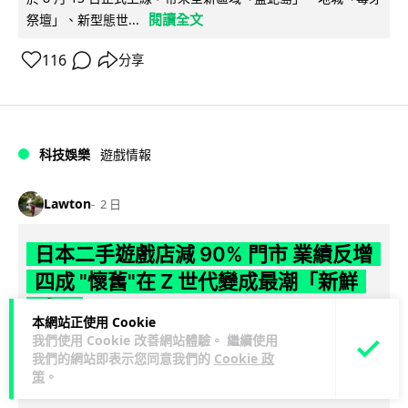
閱讀全文
祭壇」、新型態世...
116
分享
科技娛樂
遊戲情報
Lawton
2 日
日本二手遊戲店減 90% 門市 業績反增
四成 "懷舊"在 Z 世代變成最潮「新鮮
感」
本網站正使用 Cookie
我們使用 Cookie 改善網站體驗。 繼續使用
日本零售巨頭 GEO 將懷舊遊戲銷售門市從 1,000 間大幅減至
我們的網站即表示您同意我們的
Cookie 政
99 間，但銷售額卻不降反升至過往的 1.4 倍。做到「減店增
策
。
閱讀全文
收」奇蹟，...