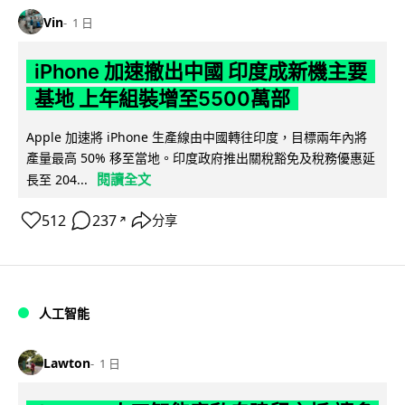
Vin
1 日
iPhone 加速撤出中國 印度成新機主要
基地 上年組裝增至5500萬部
Apple 加速將 iPhone 生產線由中國轉往印度，目標兩年內將
產量最高 50% 移至當地。印度政府推出關稅豁免及稅務優惠延
閱讀全文
長至 204...
512
237
分享
↗
人工智能
Lawton
1 日