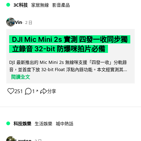
3C科技
家居無線
影音產品
Vin
2 日
DJI Mic Mini 2s 實測 四發一收同步獨
立錄音 32-bit 防爆咪拍片必備
DJI 最新推出的 Mic Mini 2s 無線咪支援「四發一收」分軌錄
音，並首度下放 32-bit Float 浮點內錄功能。本文經實測其...
閱讀全文
251
1
分享
↗
科技娛樂
生活娛樂
城中熱話
Lawton
2 日