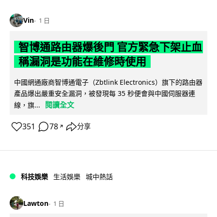
Vin
1 日
智博通路由器爆後門 官方緊急下架止血
稱漏洞是功能在維修時使用
中國網通廠商智博通電子（Zbtlink Electronics）旗下的路由器
產品爆出嚴重安全漏洞，被發現每 35 秒便會與中國伺服器連
閱讀全文
線，旗...
351
78
分享
↗
科技娛樂
生活娛樂
城中熱話
Lawton
1 日