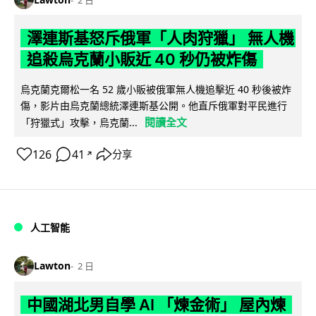
澤連斯基怒斥俄軍「人肉狩獵」 無人機
追殺烏克蘭小販近 40 秒仍被炸傷
烏克蘭克爾松一名 52 歲小販被俄軍無人機追擊近 40 秒後被炸
傷，影片由烏克蘭總統澤連斯基公開。他直斥俄軍對平民進行
閱讀全文
「狩獵式」攻擊，烏克蘭...
126
41
分享
↗
人工智能
Lawton
2 日
中國湖北男自學 AI 「煉金術」 屋內煉