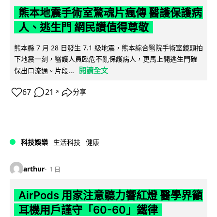
熊本地震手術室驚魂片瘋傳 醫護保護病
人、逃生門 網民讚值得尊敬
熊本縣 7 月 28 日發生 7.1 級地震，熊本綜合醫院手術室鏡頭拍
下地震一刻，醫護人員臨危不亂保護病人，更馬上開逃生門確
閱讀全文
保出口流通。片段...
67
21
分享
↗
科技娛樂
生活科技
健康
arthur
1 日
AirPods 用家注意聽力響紅燈 醫學界籲
耳機用戶謹守「60-60」鐵律