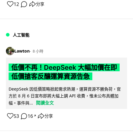
12
分享
人工智能
Lawton
8 小時
低價不再！DeepSeek 大幅加價在即
低價搶客反釀運算資源告急
DeepSeek 因低價策略掀起需求熱潮，運算資源不勝負荷，官
方於 8 月 6 日宣布即將大幅上調 API 收費，惟未公布具體加
閱讀全文
幅。事件與...
53
16
分享
↗