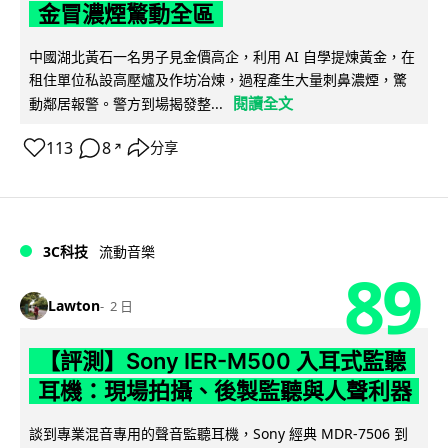
金冒濃煙驚動全區
中國湖北黃石一名男子見金價高企，利用 AI 自學提煉黃金，在
租住單位私設高壓爐及作坊冶煉，過程產生大量刺鼻濃煙，驚
閱讀全文
動鄰居報警。警方到場揭發整...
113
8
分享
↗
3C科技
流動音樂
89
Lawton
2 日
【評測】Sony IER-M500 入耳式監聽
耳機：現場拍攝、後製監聽與人聲利器
談到專業混音專用的聲音監聽耳機，Sony 經典 MDR-7506 到