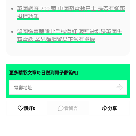
英國調查 700 輛 中國製電動巴士 是否有遙距
操控功能
鴻圖道賣華強北手機爆紅 源頭被指是英國失
竊電話 業界強調貿易正當有單據
📮
更多精彩文章每日送到電子郵箱
讚好
0
看留言
分享