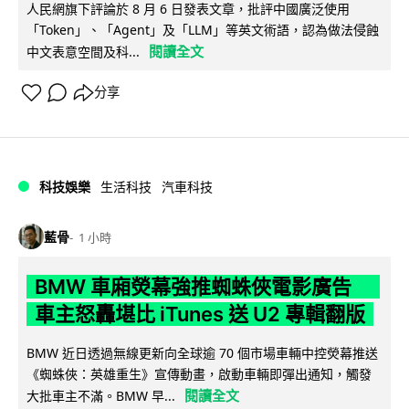
人民網旗下評論於 8 月 6 日發表文章，批評中國廣泛使用
「Token」、「Agent」及「LLM」等英文術語，認為做法侵蝕
閱讀全文
中文表意空間及科...
分享
科技娛樂
生活科技
汽車科技
藍骨
1 小時
BMW 車廂熒幕強推蜘蛛俠電影廣告
車主怒轟堪比 iTunes 送 U2 專輯翻版
BMW 近日透過無線更新向全球逾 70 個市場車輛中控熒幕推送
《蜘蛛俠：英雄重生》宣傳動畫，啟動車輛即彈出通知，觸發
閱讀全文
大批車主不滿。BMW 早...