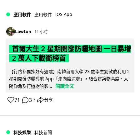
iOS App
應用軟件
應用軟件
Lawton
11 小時
首爾大生 2 星期開發防曬地圖 一日暴增
2 萬人下載衝榜首
【行路都要揀好有遮陰】南韓首爾大學 23 歲學生劉敏俊利用 2
星期開發防曬導航 App「走向陰涼處」，結合建築物高度、太
閱讀全文
陽仰角及行道樹陰影...
71
3
分享
↗
科技娛樂
科技新聞