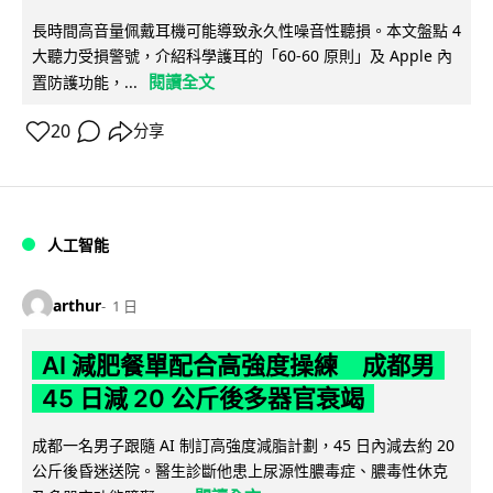
長時間高音量佩戴耳機可能導致永久性噪音性聽損。本文盤點 4
大聽力受損警號，介紹科學護耳的「60-60 原則」及 Apple 內
閱讀全文
置防護功能，...
20
分享
人工智能
arthur
1 日
AI 減肥餐單配合高強度操練 成都男
45 日減 20 公斤後多器官衰竭
成都一名男子跟隨 AI 制訂高強度減脂計劃，45 日內減去約 20
公斤後昏迷送院。醫生診斷他患上尿源性膿毒症、膿毒性休克