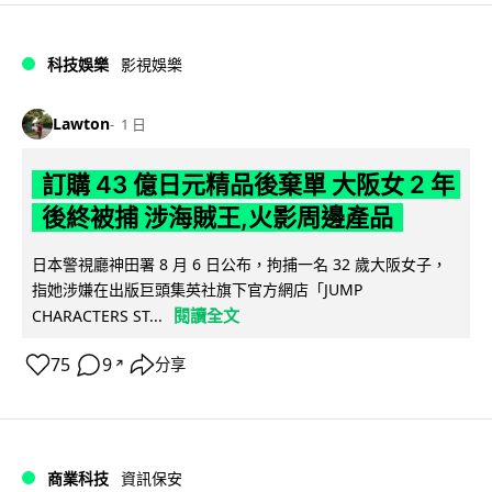
科技娛樂
影視娛樂
Lawton
1 日
訂購 43 億日元精品後棄單 大阪女 2 年
後終被捕 涉海賊王,火影周邊產品
日本警視廳神田署 8 月 6 日公布，拘捕一名 32 歲大阪女子，
指她涉嫌在出版巨頭集英社旗下官方網店「JUMP
閱讀全文
CHARACTERS ST...
75
9
分享
↗
商業科技
資訊保安