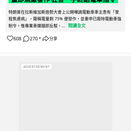
特朗普在拉斯維加斯造勢大會上公開嘲諷電動車車主患有「里
程焦慮病」，聲稱電量剩 75% 便發作，並重申已廢除電動車強
閱讀全文
制令。惟專業車媒隨即反駁，...
608
270
分享
↗
ADVERTISEMENT