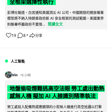
全框架選擇性執行
彭博社報道，白宮通知美國頂尖 AI 公司，中國開發的開放權重
模型將不納入特朗普政府新 AI 安全框架的測試範圍。美國業界
閱讀全文
則聯署呼籲政府不要限...
19
8
分享
↗
人工智能
Vin
18 小時
地盤偷吸煙難逃高空法眼 勞工處出動熱
感無人機 擬加 AI 人臉識別精準執法
勞工處投入配備熱感應鏡頭的小型無人機進行高空巡邏以打擊