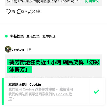
閱讀全文
法下載，惟已於短時間內恢復上架。Apple 及 Tel...
79
3
分享
↗
科技娛樂
生活娛樂
城中熱話
Lawton
1 日
葵芳街燈狂閃近 1 小時 網民笑稱「幻彩
泳葵芳」
葵芳新都會廣場至葵青劇院一帶街燈昨晚突然狂閃近 1 小時，
本網站正使用 Cookie
吸引大批市民拍片上載社交平台，笑稱現場如 Disco 舞廳，更
我們使用 Cookie 改善網站體驗。 繼續使用
閱讀全文
有網民戲稱「幻彩耀葵...
我們的網站即表示您同意我們的
Cookie 政
策
。
600
89
分享
↗