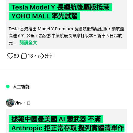
Tesla Model Y 長續航後驅版抵港
YOHO MALL 率先試駕
Tesla 香港推出 Model Y Premium 長續航後輪驅動版，續航最
高達 691 公里，為家族中續航最長單摩打版本。新車即日起於
閱讀全文
元...
89
18
分享
↗
人工智能
Vin
1 日
據報中國憂美國 AI 變武器 不滿
Anthropic 拒正常存取 擬列實體清單作