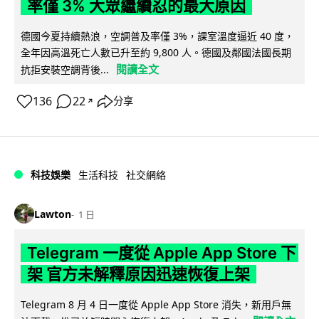
率僅 3% 大眾繼續忍的最大原因
德國今夏持續熱浪，空調普及率僅 3%，課室溫度逼近 40 度，
全年因高溫死亡人數已升至約 9,800 人。德國及鄰國法國長期
閱讀全文
抗拒安裝空調背後...
136
22
分享
↗
科技娛樂
生活科技
社交網絡
Lawton
1 日
Telegram 一度從 Apple App Store 下
架 官方未解釋原因迅速恢復上架
Telegram 8 月 4 日一度從 Apple App Store 消失，新用戶無