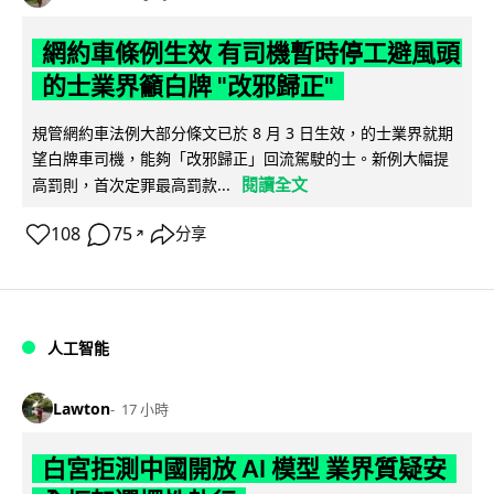
網約車條例生效 有司機暫時停工避風頭
的士業界籲白牌 "改邪歸正"
規管網約車法例大部分條文已於 8 月 3 日生效，的士業界就期
望白牌車司機，能夠「改邪歸正」回流駕駛的士。新例大幅提
閱讀全文
高罰則，首次定罪最高罰款...
108
75
分享
↗
人工智能
Lawton
17 小時
白宮拒測中國開放 AI 模型 業界質疑安