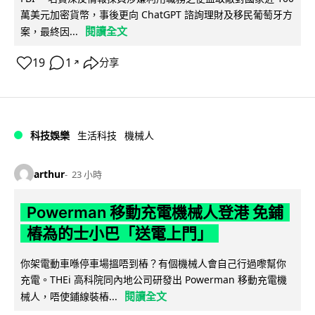
萬美元加密貨幣，事後更向 ChatGPT 諮詢理財及移民葡萄牙方
閱讀全文
案，最終因...
19
1
分享
↗
科技娛樂
生活科技
機械人
arthur
23 小時
Powerman 移動充電機械人登港 免鋪
樁為的士小巴「送電上門」
你架電動車喺停車場搵唔到樁？有個機械人會自己行過嚟幫你
充電。THEi 高科院同內地公司研發出 Powerman 移動充電機
閱讀全文
械人，唔使鋪線裝樁...