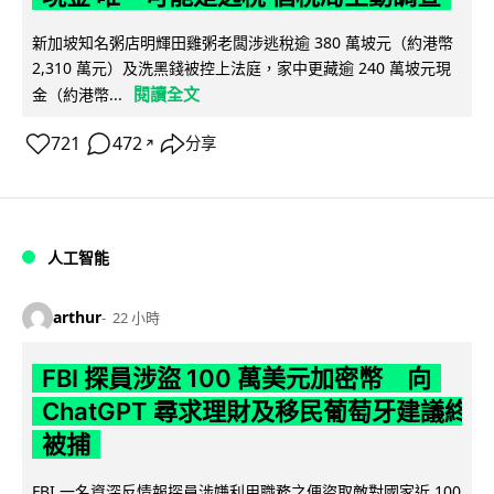
新加坡知名粥店明輝田雞粥老闆涉逃稅逾 380 萬坡元（約港幣
2,310 萬元）及洗黑錢被控上法庭，家中更藏逾 240 萬坡元現
閱讀全文
金（約港幣...
721
472
分享
↗
人工智能
arthur
22 小時
FBI 探員涉盜 100 萬美元加密幣 向
ChatGPT 尋求理財及移民葡萄牙建議終
被捕
FBI 一名資深反情報探員涉嫌利用職務之便盜取敵對國家近 100