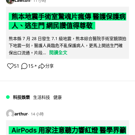
Lawton
11 小時
熊本地震手術室驚魂片瘋傳 醫護保護病
人、逃生門 網民讚值得尊敬
熊本縣 7 月 28 日發生 7.1 級地震，熊本綜合醫院手術室鏡頭拍
下地震一刻，醫護人員臨危不亂保護病人，更馬上開逃生門確
閱讀全文
保出口流通。片段...
51
15
分享
↗
科技娛樂
生活科技
健康
arthur
14 小時
AirPods 用家注意聽力響紅燈 醫學界籲