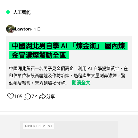
人工智能
Lawton
1 日
中國湖北男自學 AI 「煉金術」 屋內煉
金冒濃煙驚動全區
中國湖北黃石一名男子見金價高企，利用 AI 自學提煉黃金，在
租住單位私設高壓爐及作坊冶煉，過程產生大量刺鼻濃煙，驚
閱讀全文
動鄰居報警。警方到場揭發整...
105
7
分享
↗
ADVERTISEMENT