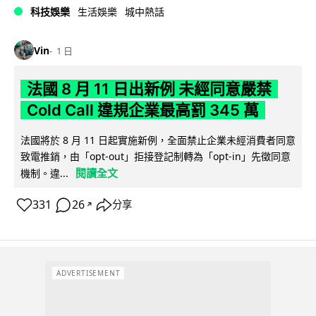
科技娛樂
生活娛樂
城中熱話
Vin
1 日
法國 8 月 11 日出新例 未經同意嚴禁
Cold Call 違規企業最高罰 345 萬
法國將於 8 月 11 日起實施新例，全面禁止企業未經消費者同意
致電推銷，由「opt-out」拒接登記制轉為「opt-in」先徵同意
閱讀全文
機制。違...
331
26
分享
↗
ADVERTISEMENT