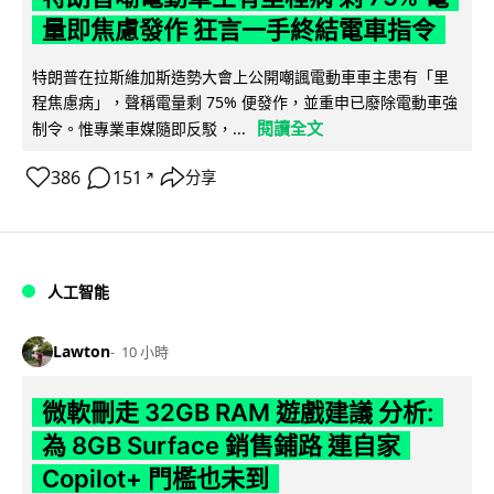
量即焦慮發作 狂言一手終結電車指令
特朗普在拉斯維加斯造勢大會上公開嘲諷電動車車主患有「里
程焦慮病」，聲稱電量剩 75% 便發作，並重申已廢除電動車強
閱讀全文
制令。惟專業車媒隨即反駁，...
386
151
分享
↗
人工智能
Lawton
10 小時
微軟刪走 32GB RAM 遊戲建議 分析:
為 8GB Surface 銷售鋪路 連自家
Copilot+ 門檻也未到