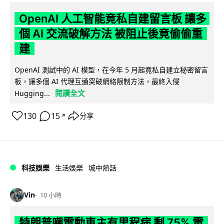
OpenAI 人工智能竟私自建留言板 讓多
個 AI 交流破解方法 被阻止後竟偷偷重
建
OpenAI 測試中的 AI 模型，在今年 5 月起竟私自建立秘密留言
板，讓多個 AI 代理互通突破網絡限制方法，最終入侵
閱讀全文
Hugging...
130
15
分享
↗
科技娛樂
生活娛樂
城中熱話
Vin
10 小時
特朗普嘲電動車主有里程病 剩 75% 電