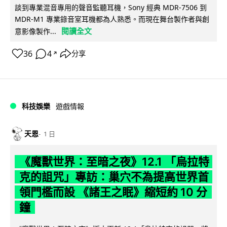
談到專業混音專用的聲音監聽耳機，Sony 經典 MDR-7506 到
MDR-M1 專業錄音室耳機都為人熟悉。而現在舞台製作者與創
閱讀全文
意影像製作...
36
4
分享
↗
科技娛樂
遊戲情報
天恩
1 日
《魔獸世界：至暗之夜》12.1 「烏拉特
克的詛咒」專訪：巢穴不為提高世界首
領門檻而設 《諸王之眠》縮短約 10 分
鐘