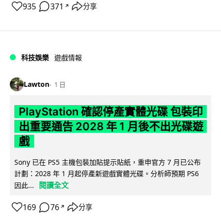
935
371
分享
↗
科技娛樂
遊戲情報
Lawton
1 日
PlayStation 確認停產實體光碟 包裝印
出重要通告 2028 年 1 月後不出光碟遊
戲
Sony 已在 PS5 主機包裝加貼提示貼紙，重申官方 7 月已公布
計劃：2028 年 1 月起停產新遊戲實體光碟。分析師預期 PS6
閱讀全文
因此...
169
76
分享
↗