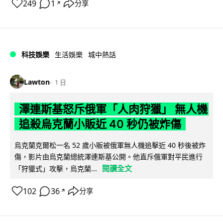
249
1
分享
↗
科技娛樂
生活娛樂
城中熱話
Lawton
1 日
澤連斯基怒斥俄軍「人肉狩獵」 無人機
追殺烏克蘭小販近 40 秒仍被炸傷
烏克蘭克爾松一名 52 歲小販被俄軍無人機追擊近 40 秒後被炸
傷，影片由烏克蘭總統澤連斯基公開。他直斥俄軍對平民進行
閱讀全文
「狩獵式」攻擊，烏克蘭...
102
36
分享
↗