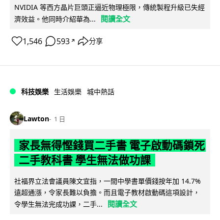
NVIDIA 等西方晶片巨頭正逼近物理極限，傳統製程升級已失經
閱讀全文
濟效益。他同時介紹華為...
1,546
593
分享
↗
科技娛樂
生活娛樂
城中熱話
Lawton
1 日
家長無得慳錢買二手書 電子啟動碼鎖死
二手教科書 學生無法做功課
社福界立法會議員陳文宜指，一間中學書單價錢按年加 14.7%
遠超通漲，令家長難以負擔。而且電子教材啟動碼這項設計，
閱讀全文
令學生無法完成功課，二手...