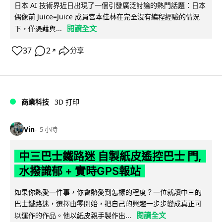
日本 AI 技術界近日出現了一個引發廣泛討論的熱門話題：日本
偶像前 Juice=Juice 成員宮本佳林在完全沒有編程經驗的情況
閱讀全文
下，僅憑藉與...
37
2
分享
↗
商業科技
3D 打印
Vin
5 小時
中三巴士鐵路迷 自製紙皮遙控巴士 門,
水撥識郁 + 實時GPS報站
如果你熱愛一件事，你會熱愛到怎樣的程度？一位就讀中三的
巴士鐵路迷，選擇由零開始，把自己的興趣一步步變成真正可
閱讀全文
以運作的作品。他以紙皮親手製作出...