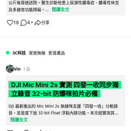
公斤後昏迷送院。醫生診斷他患上尿源性膿毒症、膿毒性休克
閱讀全文
及多器官功能障礙。...
18
4
分享
↗
3C科技
家居無線
影音產品
Vin
1 日
DJI Mic Mini 2s 實測 四發一收同步獨
立錄音 32-bit 防爆咪拍片必備
DJI 最新推出的 Mic Mini 2s 無線咪支援「四發一收」分軌錄
音，並首度下放 32-bit Float 浮點內錄功能。本文經實測其...
閱讀全文