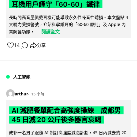
耳機用戶謹守「60-60」鐵律
長時間高音量佩戴耳機可能導致永久性噪音性聽損。本文盤點 4
大聽力受損警號，介紹科學護耳的「60-60 原則」及 Apple 內
閱讀全文
置防護功能，...
14
分享
人工智能
arthur
15 小時
AI 減肥餐單配合高強度操練 成都男
45 日減 20 公斤後多器官衰竭
成都一名男子跟隨 AI 制訂高強度減脂計劃，45 日內減去約 20