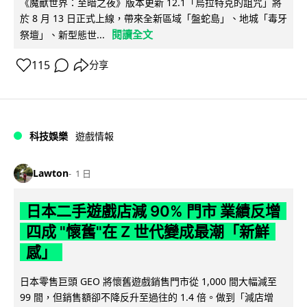
《魔獸世界：至暗之夜》版本更新 12.1「烏拉特克的詛咒」將
於 8 月 13 日正式上線，帶來全新區域「盤蛇島」、地城「毒牙
閱讀全文
祭壇」、新型態世...
115
分享
科技娛樂
遊戲情報
Lawton
1 日
日本二手遊戲店減 90% 門市 業績反增
四成 "懷舊"在 Z 世代變成最潮「新鮮
感」
日本零售巨頭 GEO 將懷舊遊戲銷售門市從 1,000 間大幅減至
99 間，但銷售額卻不降反升至過往的 1.4 倍。做到「減店增