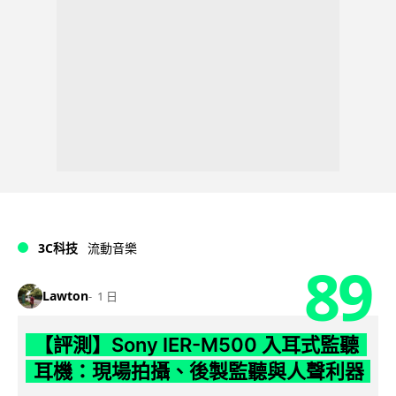
3C科技
流動音樂
89
Lawton
1 日
【評測】Sony IER-M500 入耳式監聽
耳機：現場拍攝、後製監聽與人聲利器