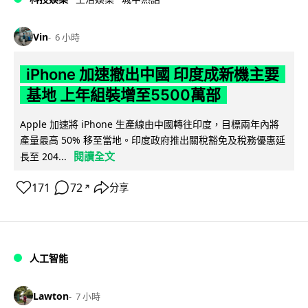
Vin
6 小時
iPhone 加速撤出中國 印度成新機主要
基地 上年組裝增至5500萬部
Apple 加速將 iPhone 生產線由中國轉往印度，目標兩年內將
產量最高 50% 移至當地。印度政府推出關稅豁免及稅務優惠延
閱讀全文
長至 204...
171
72
分享
↗
人工智能
Lawton
7 小時