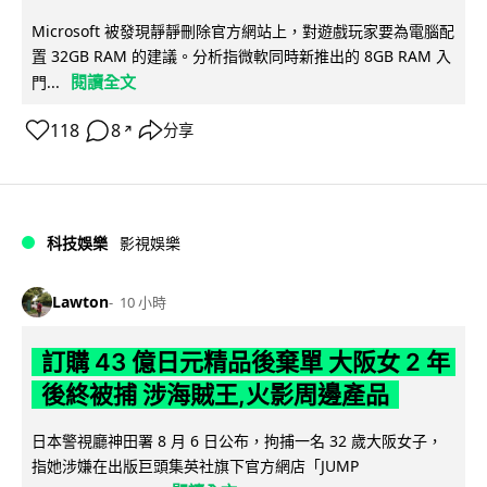
Microsoft 被發現靜靜刪除官方網站上，對遊戲玩家要為電腦配
置 32GB RAM 的建議。分析指微軟同時新推出的 8GB RAM 入
閱讀全文
門...
118
8
分享
↗
科技娛樂
影視娛樂
Lawton
10 小時
訂購 43 億日元精品後棄單 大阪女 2 年
後終被捕 涉海賊王,火影周邊產品
日本警視廳神田署 8 月 6 日公布，拘捕一名 32 歲大阪女子，
指她涉嫌在出版巨頭集英社旗下官方網店「JUMP