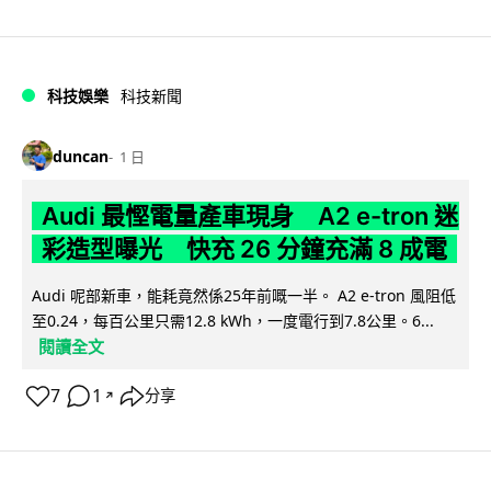
科技娛樂
科技新聞
duncan
1 日
Audi 最慳電量產車現身 A2 e-tron 迷
彩造型曝光 快充 26 分鐘充滿 8 成電
Audi 呢部新車，能耗竟然係25年前嘅一半。 A2 e-tron 風阻低
至0.24，每百公里只需12.8 kWh，一度電行到7.8公里。6...
閱讀全文
7
1
分享
↗