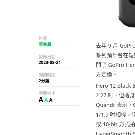
作者
唐美鳳
去年 9 月 GoP
系列預計會在短期內
發佈日期
2023-08-21
開了 GoPro 
方定價。
閱讀時間
2分鐘
Hero 12 B
字體大小
2.27 吋，
A
A
A
Quandt 表示，G
1/1.9 吋相機
或 10-bit 方
HyperSmooth 