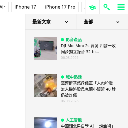
Air
iPhone 17
iPhone 17 Pro
AirPods Pro 3
Ap
最新文章
全部
影音產品
DJI Mic Mini 2s 實測 四發一收
同步獨立錄音 32-bi...
06.08.2026
城中熱話
澤連斯基怒斥俄軍「人肉狩獵」
無人機追殺烏克蘭小販近 40 秒
仍被炸傷
06.08.2026
人工智能
中國湖北男自學 AI 「煉金術」