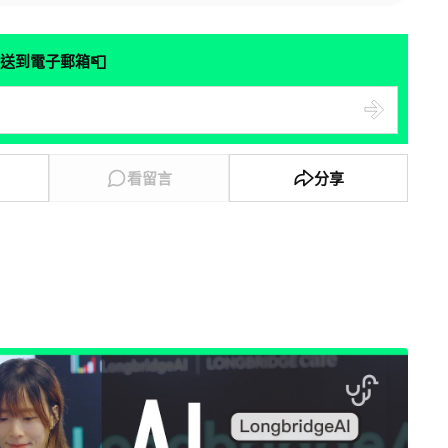
📮
送到電子郵箱
看留言
分享