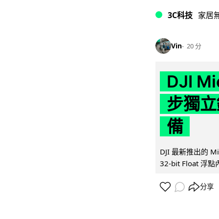
3C科技
家居
Vin
20 分
DJI M
步獨立錄
備
DJI 最新推出的 
32-bit Float
分享