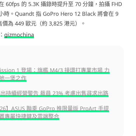
0fps 的 5.3K 攝錄時提升至 70 分鐘，拍攝 FHD
時。Quandt 指 GoPro Hero 12 Black 將會在 9
價為 449 歐元（約 3,825 港元）。
：
gizmochina
Mission 1 登場：旗艦 M4/3 接環打專業市場 力
地一煲之作
 發出持續經營警告 裁員 23% 考慮出售尋求出路
026】ASUS 聯乘 GoPro 推限量版 ProArt 手提
置專屬快捷鍵及雲端整合