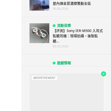
屋內煉金冒濃煙驚動全區
06.08.2026
流動音樂
【評測】Sony IER-M500 入耳式
監聽耳機：現場拍攝、後製監
聽...
06.08.2026
遊戲情報
《魔獸世界：至暗之夜》12.1
「烏拉特克的詛咒」專訪：巢穴
不為提高世...
ADVERTISEMENT
06.08.2026
遊戲情報
日本二手遊戲店減 90% 門市 業
績反增四成 “懷...