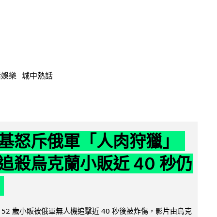
活娛樂
城中熱話
基怒斥俄軍「人肉狩獵」
追殺烏克蘭小販近 40 秒仍
52 歲小販被俄軍無人機追擊近 40 秒後被炸傷，影片由烏克