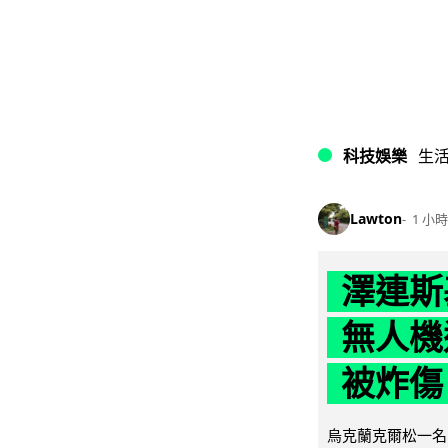
科技娛樂
生
Lawton
1 小時
澤連斯
無人機
被炸傷
烏克蘭克爾松一名 