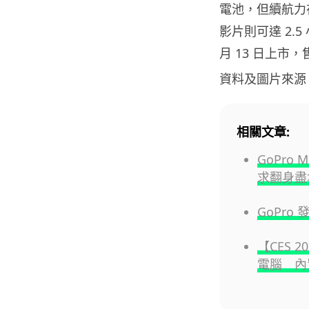
電池，但續航力在 6
影片則可達 2.5 小
月 13 日上市，售
資料及圖片來源
相關文章:
GoPro 
求翻身盡
GoPro
【CES 2
電腦 內