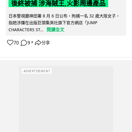
後終被捕 涉海賊王,火影周邊產品
日本警視廳神田署 8 月 6 日公布，拘捕一名 32 歲大阪女子，
指她涉嫌在出版巨頭集英社旗下官方網店「JUMP
閱讀全文
CHARACTERS ST...
70
9
分享
↗
ADVERTISEMENT