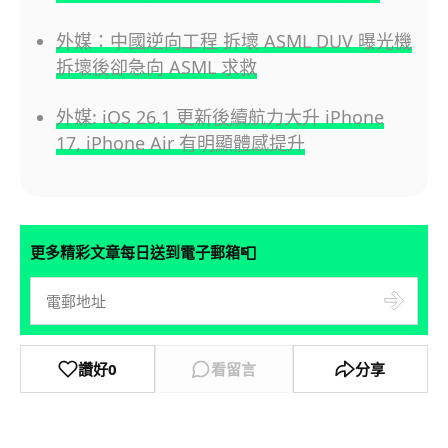
外媒：中國逆向工程 拆壞 ASML DUV 曝光機
拆壞後卻急向 ASML 求救
外媒: iOS 26.1 更新後續航力大升 iPhone
17, iPhone Air 有明顯體感提升
📮
更多精彩文章每日送到電子郵箱
讚好
0
看留言
分享