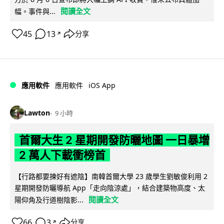
閱讀全文
幅。事件與...
45
13
分享
↗
iOS App
應用軟件
應用軟件
Lawton
9 小時
首爾大生 2 星期開發防曬地圖 一日暴增
2 萬人下載衝榜首
【行路都要揀好有遮陰】南韓首爾大學 23 歲學生劉敏俊利用 2
星期開發防曬導航 App「走向陰涼處」，結合建築物高度、太
閱讀全文
陽仰角及行道樹陰影...
66
3
分享
↗