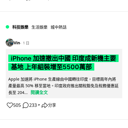
科技娛樂
生活娛樂
城中熱話
Vin
1 日
iPhone 加速撤出中國 印度成新機主要
基地 上年組裝增至5500萬部
Apple 加速將 iPhone 生產線由中國轉往印度，目標兩年內將
產量最高 50% 移至當地。印度政府推出關稅豁免及稅務優惠延
閱讀全文
長至 204...
505
233
分享
↗