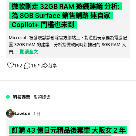
微軟刪走 32GB RAM 遊戲建議 分析:
為 8GB Surface 銷售鋪路 連自家
Copilot+ 門檻也未到
Microsoft 被發現靜靜刪除官方網站上，對遊戲玩家要為電腦配
置 32GB RAM 的建議。分析指微軟同時新推出的 8GB RAM 入
閱讀全文
門...
162
16
分享
↗
科技娛樂
影視娛樂
Lawton
1 日
訂購 43 億日元精品後棄單 大阪女 2 年