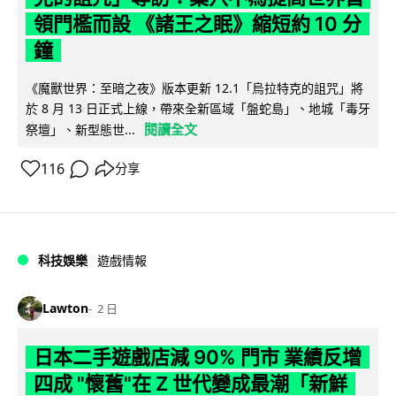
領門檻而設 《諸王之眠》縮短約 10 分
鐘
《魔獸世界：至暗之夜》版本更新 12.1「烏拉特克的詛咒」將
於 8 月 13 日正式上線，帶來全新區域「盤蛇島」、地城「毒牙
閱讀全文
祭壇」、新型態世...
116
分享
科技娛樂
遊戲情報
Lawton
2 日
日本二手遊戲店減 90% 門市 業績反增
四成 "懷舊"在 Z 世代變成最潮「新鮮