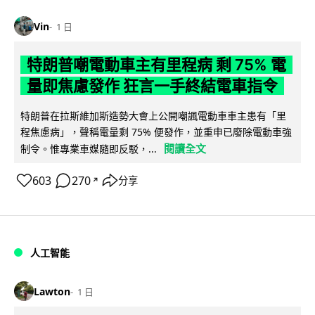
Vin
1 日
特朗普嘲電動車主有里程病 剩 75% 電
量即焦慮發作 狂言一手終結電車指令
特朗普在拉斯維加斯造勢大會上公開嘲諷電動車車主患有「里
程焦慮病」，聲稱電量剩 75% 便發作，並重申已廢除電動車強
閱讀全文
制令。惟專業車媒隨即反駁，...
603
270
分享
↗
人工智能
Lawton
1 日