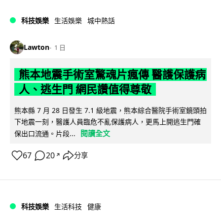
科技娛樂
生活娛樂
城中熱話
Lawton
1 日
熊本地震手術室驚魂片瘋傳 醫護保護病
人、逃生門 網民讚值得尊敬
熊本縣 7 月 28 日發生 7.1 級地震，熊本綜合醫院手術室鏡頭拍
下地震一刻，醫護人員臨危不亂保護病人，更馬上開逃生門確
閱讀全文
保出口流通。片段...
67
20
分享
↗
科技娛樂
生活科技
健康