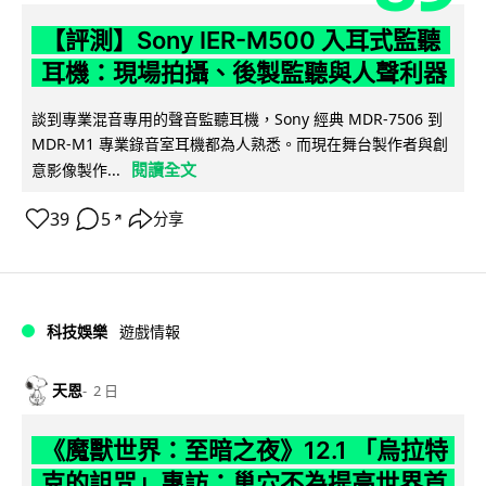
【評測】Sony IER-M500 入耳式監聽
耳機：現場拍攝、後製監聽與人聲利器
談到專業混音專用的聲音監聽耳機，Sony 經典 MDR-7506 到
MDR-M1 專業錄音室耳機都為人熟悉。而現在舞台製作者與創
閱讀全文
意影像製作...
39
5
分享
↗
科技娛樂
遊戲情報
天恩
2 日
《魔獸世界：至暗之夜》12.1 「烏拉特
克的詛咒」專訪：巢穴不為提高世界首