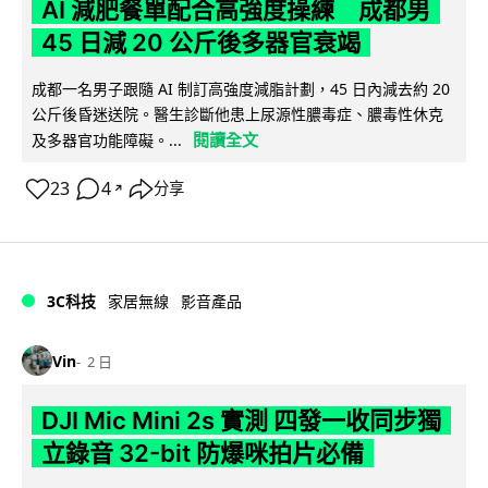
AI 減肥餐單配合高強度操練 成都男
45 日減 20 公斤後多器官衰竭
成都一名男子跟隨 AI 制訂高強度減脂計劃，45 日內減去約 20
公斤後昏迷送院。醫生診斷他患上尿源性膿毒症、膿毒性休克
閱讀全文
及多器官功能障礙。...
23
4
分享
↗
3C科技
家居無線
影音產品
Vin
2 日
DJI Mic Mini 2s 實測 四發一收同步獨
立錄音 32-bit 防爆咪拍片必備