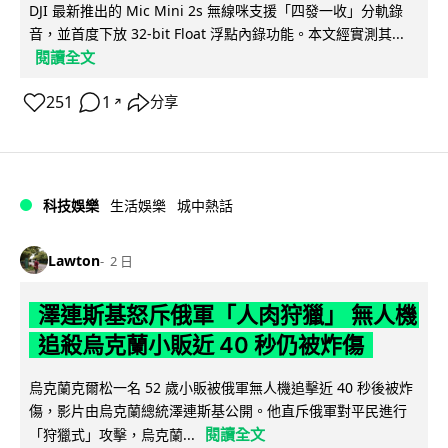
DJI 最新推出的 Mic Mini 2s 無線咪支援「四發一收」分軌錄
音，並首度下放 32-bit Float 浮點內錄功能。本文經實測其...
閱讀全文
251
1
分享
↗
科技娛樂
生活娛樂
城中熱話
Lawton
2 日
澤連斯基怒斥俄軍「人肉狩獵」 無人機
追殺烏克蘭小販近 40 秒仍被炸傷
烏克蘭克爾松一名 52 歲小販被俄軍無人機追擊近 40 秒後被炸
傷，影片由烏克蘭總統澤連斯基公開。他直斥俄軍對平民進行
閱讀全文
「狩獵式」攻擊，烏克蘭...