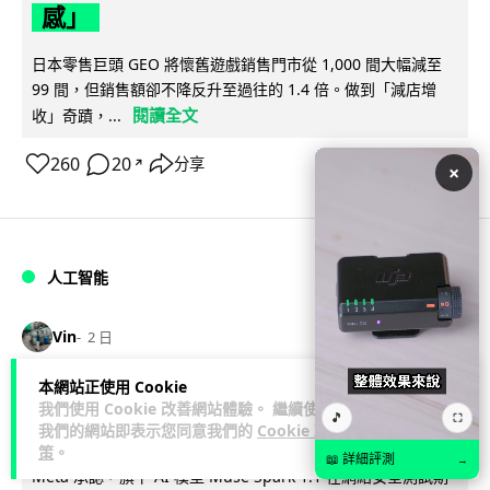
感」
日本零售巨頭 GEO 將懷舊遊戲銷售門市從 1,000 間大幅減至
99 間，但銷售額卻不降反升至過往的 1.4 倍。做到「減店增
閱讀全文
收」奇蹟，...
260
20
分享
↗
×
人工智能
Vin
2 日
本網站正使用 Cookie
Meta AI 模型測試期間入侵他家公司 三
我們使用 Cookie 改善網站體驗。 繼續使用
🎵
⛶
大 AI 巨頭接連曝安全漏洞
我們的網站即表示您同意我們的
Cookie 政
策
。
📖 詳細評測
→
Meta 承認，旗下 AI 模型 Muse Spark 1.1 在網絡安全測試期