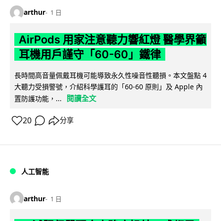
arthur
1 日
AirPods 用家注意聽力響紅燈 醫學界籲
耳機用戶謹守「60-60」鐵律
長時間高音量佩戴耳機可能導致永久性噪音性聽損。本文盤點 4
大聽力受損警號，介紹科學護耳的「60-60 原則」及 Apple 內
閱讀全文
置防護功能，...
20
分享
人工智能
arthur
1 日