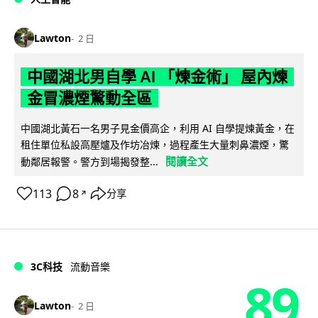
Lawton
2 日
中國湖北男自學 AI 「煉金術」 屋內煉
金冒濃煙驚動全區
中國湖北黃石一名男子見金價高企，利用 AI 自學提煉黃金，在
租住單位私設高壓爐及作坊冶煉，過程產生大量刺鼻濃煙，驚
閱讀全文
動鄰居報警。警方到場揭發整...
113
8
分享
↗
3C科技
流動音樂
89
Lawton
2 日