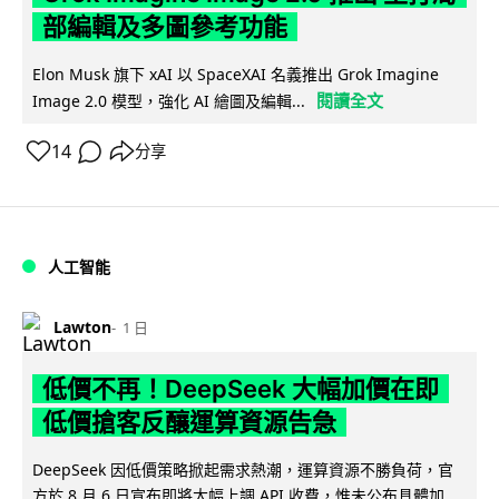
部編輯及多圖參考功能
Elon Musk 旗下 xAI 以 SpaceXAI 名義推出 Grok Imagine
閱讀全文
Image 2.0 模型，強化 AI 繪圖及編輯...
14
分享
人工智能
Lawton
1 日
低價不再！DeepSeek 大幅加價在即
低價搶客反釀運算資源告急
DeepSeek 因低價策略掀起需求熱潮，運算資源不勝負荷，官
方於 8 月 6 日宣布即將大幅上調 API 收費，惟未公布具體加