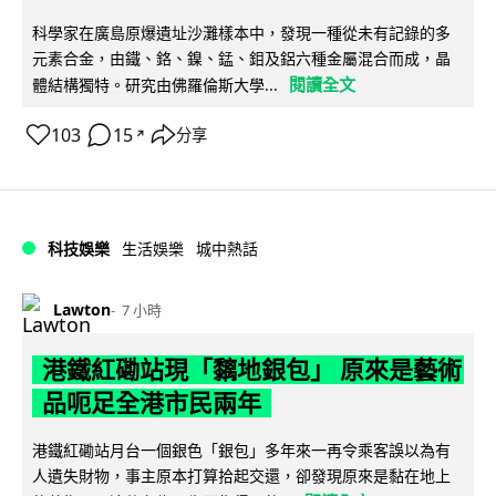
科學家在廣島原爆遺址沙灘樣本中，發現一種從未有記錄的多
元素合金，由鐵、鉻、鎳、錳、鉬及鋁六種金屬混合而成，晶
閱讀全文
體結構獨特。研究由佛羅倫斯大學...
103
15
分享
↗
科技娛樂
生活娛樂
城中熱話
Lawton
7 小時
港鐵紅磡站現「黐地銀包」 原來是藝術
品呃足全港市民兩年
港鐵紅磡站月台一個銀色「銀包」多年來一再令乘客誤以為有
人遺失財物，事主原本打算拾起交還，卻發現原來是黏在地上