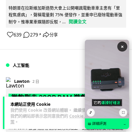
特朗普在拉斯維加斯造勢大會上公開嘲諷電動車車主患有「里
程焦慮病」，聲稱電量剩 75% 便發作，並重申已廢除電動車強
閱讀全文
制令。惟專業車媒隨即反駁，...
639
279
分享
↗
×
人工智能
Lawton
2 日
微軟刪走 32GB RAM 遊戲建議 分析:
本網站正使用 Cookie
為 8GB Surface 銷售鋪路 連自家
我們使用 Cookie 改善網站體驗。 繼續使用
🎵
⛶
Copilot+ 門檻也未到
我們的網站即表示您同意我們的
Cookie 政
策
。
📖 詳細評測
→
Microsoft 被發現靜靜刪除官方網站上，對遊戲玩家要為電腦配