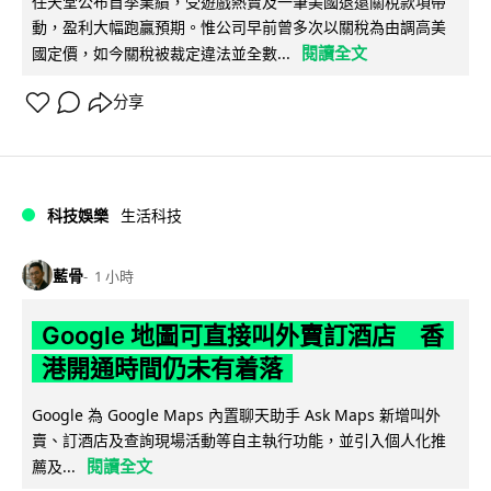
任天堂公布首季業績，受遊戲熱賣及一筆美國退還關稅款項帶
動，盈利大幅跑贏預期。惟公司早前曾多次以關稅為由調高美
閱讀全文
國定價，如今關稅被裁定違法並全數...
分享
科技娛樂
生活科技
藍骨
1 小時
Google 地圖可直接叫外賣訂酒店 香
港開通時間仍未有着落
Google 為 Google Maps 內置聊天助手 Ask Maps 新增叫外
賣、訂酒店及查詢現場活動等自主執行功能，並引入個人化推
閱讀全文
薦及...