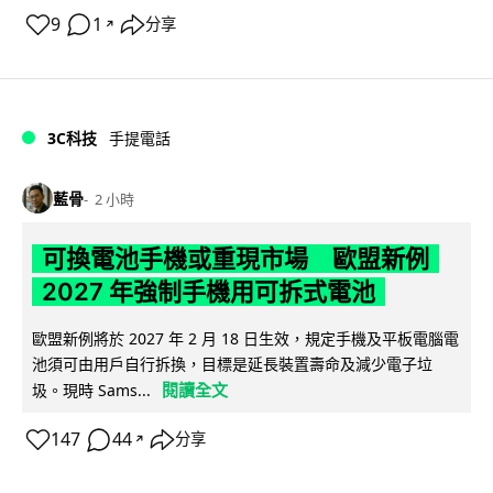
9
1
分享
↗
3C科技
手提電話
藍骨
2 小時
可換電池手機或重現市場 歐盟新例
2027 年強制手機用可拆式電池
歐盟新例將於 2027 年 2 月 18 日生效，規定手機及平板電腦電
池須可由用戶自行拆換，目標是延長裝置壽命及減少電子垃
閱讀全文
圾。現時 Sams...
147
44
分享
↗