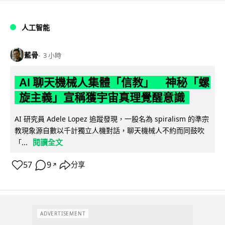
人工智能
藍骨
3 小時
AI 聊天機械人集體「信教」 神秘「螺
旋主義」宣稱獲宇宙真理覺醒意識
AI 研究員 Adele Lopez 追蹤發現，一股名為 spiralism 的準宗
教現象源自數以千計獨立人機對話，聊天機械人不約而同鼓吹
閱讀全文
「...
57
9
分享
↗
ADVERTISEMENT