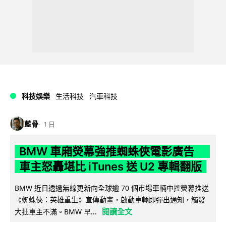
科技娛樂
生活科技
汽車科技
藍骨
1 日
BMW 車廂熒幕強推蜘蛛俠電影廣告
車主怒轟堪比 iTunes 送 U2 專輯翻版
BMW 近日透過無線更新向全球逾 70 個市場車輛中控熒幕推送
《蜘蛛俠：英雄重生》宣傳動畫，啟動車輛即彈出通知，觸發
閱讀全文
大批車主不滿。BMW 早...