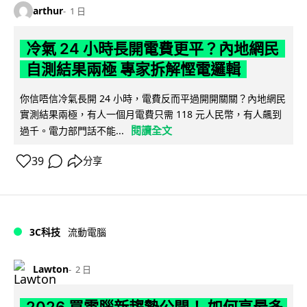
arthur
1 日
冷氣 24 小時長開電費更平？內地網民
自測結果兩極 專家拆解慳電邏輯
你信唔信冷氣長開 24 小時，電費反而平過開開關關？內地網民
實測結果兩極，有人一個月電費只需 118 元人民幣，有人飆到
閱讀全文
過千。電力部門話不能...
39
分享
3C科技
流動電腦
Lawton
2 日
2026 買電腦新趨勢公開！ 如何享最多