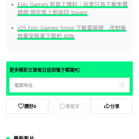
Epic Games 前員工爆料：玩家只為下載免費
遊戲 領完馬上即返回 Steam
iOS Epic Games Store 下載量報捷 改制後
放棄安裝率下跌約 60%
📮
更多精彩文章每日送到電子郵箱
讚好
0
看留言
分享
最新影片