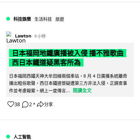
科技娛樂
生活科技
旅遊
Lawton
9 小時
日本福岡地鐵廣播被入侵 播不雅歌曲
西日本鐵道疑黑客所為
日本福岡西鐵天神大牟田線兩個車站，8 月 4 日廣播系統離奇
播出粗俗歌聲，西日本鐵道懷疑遭第三方非法入侵，正調查事
閱讀全文
件並考慮報案。網上一度傳言...
38
2
分享
↗
人工智能