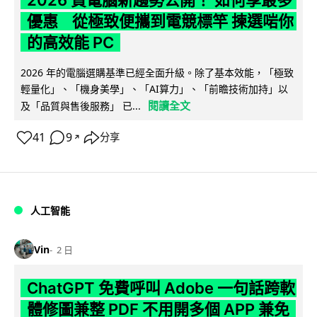
優惠 從極致便攜到電競標竿 揀選啱你
的高效能 PC
2026 年的電腦選購基準已經全面升級。除了基本效能，「極致
輕量化」、「機身美學」、「AI算力」、「前瞻技術加持」以
閱讀全文
及「品質與售後服務」 已...
41
9
分享
↗
人工智能
Vin
2 日
ChatGPT 免費呼叫 Adobe 一句話跨軟
體修圖兼整 PDF 不用開多個 APP 兼免