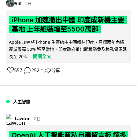
Vin
2 日
iPhone 加速撤出中國 印度成新機主要
基地 上年組裝增至5500萬部
Apple 加速將 iPhone 生產線由中國轉往印度，目標兩年內將
產量最高 50% 移至當地。印度政府推出關稅豁免及稅務優惠延
閱讀全文
長至 204...
557
252
分享
↗
人工智能
Lawton
2 日
OpenAI 人工智能竟私自建留言板 讓多