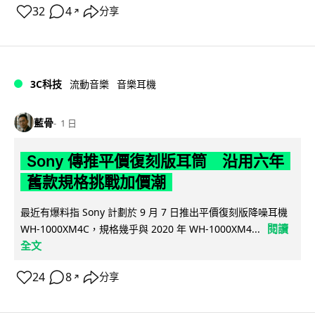
32
4
分享
↗
3C科技
流動音樂
音樂耳機
藍骨
1 日
Sony 傳推平價復刻版耳筒 沿用六年
舊款規格挑戰加價潮
最近有爆料指 Sony 計劃於 9 月 7 日推出平價復刻版降噪耳機
閱讀
WH-1000XM4C，規格幾乎與 2020 年 WH-1000XM4...
全文
24
8
分享
↗