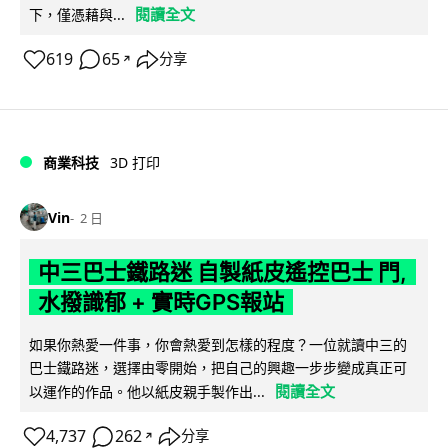
閱讀全文
下，僅憑藉與...
619
65
分享
↗
商業科技
3D 打印
Vin
2 日
中三巴士鐵路迷 自製紙皮遙控巴士 門,
水撥識郁 + 實時GPS報站
如果你熱愛一件事，你會熱愛到怎樣的程度？一位就讀中三的
巴士鐵路迷，選擇由零開始，把自己的興趣一步步變成真正可
閱讀全文
以運作的作品。他以紙皮親手製作出...
4,737
262
分享
↗