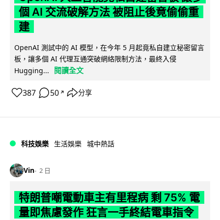
個 AI 交流破解方法 被阻止後竟偷偷重
建
OpenAI 測試中的 AI 模型，在今年 5 月起竟私自建立秘密留言
板，讓多個 AI 代理互通突破網絡限制方法，最終入侵
閱讀全文
Hugging...
387
50
分享
↗
科技娛樂
生活娛樂
城中熱話
Vin
2 日
特朗普嘲電動車主有里程病 剩 75% 電
量即焦慮發作 狂言一手終結電車指令