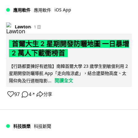
iOS App
應用軟件
應用軟件
Lawton
1 日
首爾大生 2 星期開發防曬地圖 一日暴增
2 萬人下載衝榜首
【行路都要揀好有遮陰】南韓首爾大學 23 歲學生劉敏俊利用 2
星期開發防曬導航 App「走向陰涼處」，結合建築物高度、太
閱讀全文
陽仰角及行道樹陰影...
97
4
分享
↗
科技娛樂
科技新聞