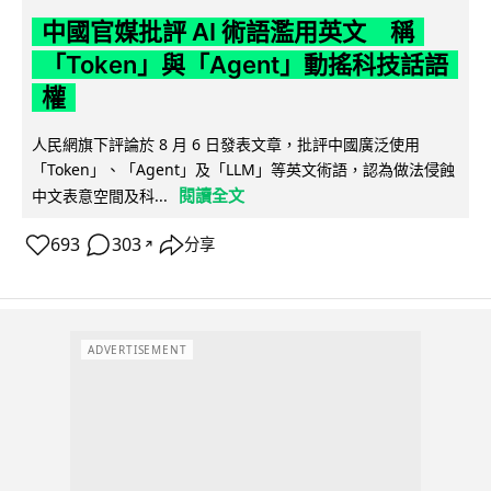
中國官媒批評 AI 術語濫用英文 稱
「Token」與「Agent」動搖科技話語
權
人民網旗下評論於 8 月 6 日發表文章，批評中國廣泛使用
「Token」、「Agent」及「LLM」等英文術語，認為做法侵蝕
閱讀全文
中文表意空間及科...
693
303
分享
↗
ADVERTISEMENT