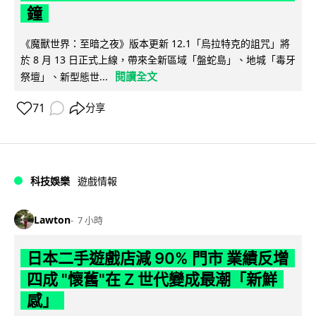
鐘
《魔獸世界：至暗之夜》版本更新 12.1「烏拉特克的詛咒」將
於 8 月 13 日正式上線，帶來全新區域「盤蛇島」、地城「毒牙
閱讀全文
祭壇」、新型態世...
71
分享
科技娛樂
遊戲情報
Lawton
7 小時
日本二手遊戲店減 90% 門市 業績反增
四成 "懷舊"在 Z 世代變成最潮「新鮮
感」