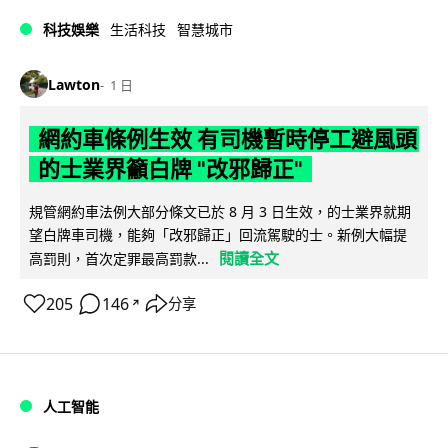
科技娛樂
生活科技
智慧城市
Lawton
1 日
網約車條例生效 有司機暫時停工避風頭
的士業界籲白牌 "改邪歸正"
規管網約車法例大部分條文已於 8 月 3 日生效，的士業界就期
望白牌車司機，能夠「改邪歸正」回流駕駛的士。新例大幅提
閱讀全文
高罰則，首次定罪最高罰款...
205
146
分享
↗
人工智能