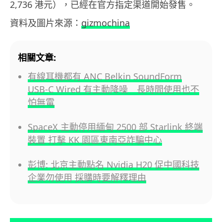
2,736 港元），已經在官方指定渠道開始發售。
資料及圖片來源：
gizmochina
相關文章:
有線耳機都有 ANC Belkin SoundForm
USB-C Wired 有主動降噪 長時間使用也不
怕無電
SpaceX 主動停用緬甸 2500 部 Starlink 終端
裝置 打擊 KK 園區東南亞詐騙中心
彭博: 北京主動點名 Nvidia H20 促中國科技
企業勿使用 採購時要解釋理由