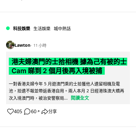
科技娛樂
生活娛樂
城中熱話
Lawton
11 小時
港夫婦澳門的士拾相機 據為己有被的士
Cam 睇到 2 個月後再入境被捕
一對香港夫婦今年 5 月遊澳門乘的士拾獲他人遺留相機及電
池，拾遺不報並帶返香港自用。兩人本月 2 日經港珠澳大橋再
閱讀全文
次入境澳門時，被治安警察局...
405
60
分享
↗