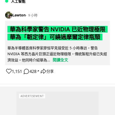
人工智能
Lawton
9 小時
華為科學家警告 NVIDIA 已近物理極限
華為「韜定律」可繞過摩爾定律瓶頸
華為半導體首席科學家廖恒罕見接受近 5 小時專訪，警告
NVIDIA 等西方晶片巨頭正逼近物理極限，傳統製程升級已失經
閱讀全文
濟效益。他同時介紹華為...
1,151
428
分享
↗
ADVERTISEMENT