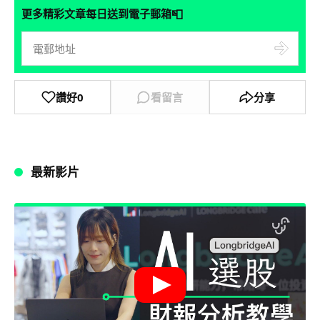
📮
更多精彩文章每日送到電子郵箱
讚好
0
看留言
分享
最新影片