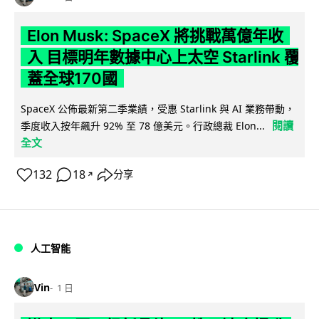
Elon Musk: SpaceX 將挑戰萬億年收
入 目標明年數據中心上太空 Starlink 覆
蓋全球170國
SpaceX 公佈最新第二季業績，受惠 Starlink 與 AI 業務帶動，
閱讀
季度收入按年飆升 92% 至 78 億美元。行政總裁 Elon...
全文
132
18
分享
↗
人工智能
Vin
1 日