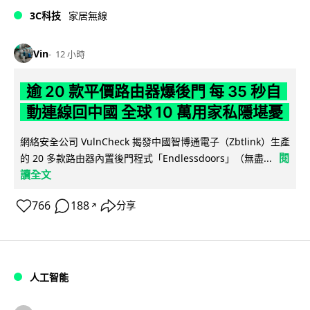
3C科技
家居無線
Vin
12 小時
逾 20 款平價路由器爆後門 每 35 秒自
動連線回中國 全球 10 萬用家私隱堪憂
網絡安全公司 VulnCheck 揭發中國智博通電子（Zbtlink）生產
閱
的 20 多款路由器內置後門程式「Endlessdoors」（無盡...
讀全文
766
188
分享
↗
人工智能