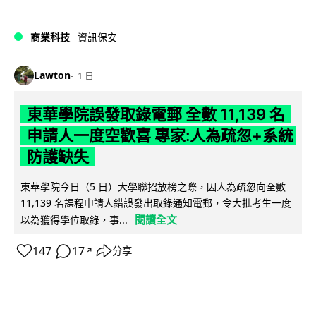
商業科技
資訊保安
Lawton
1 日
東華學院誤發取錄電郵 全數 11,139 名
申請人一度空歡喜 專家:人為疏忽+系統
防護缺失
東華學院今日（5 日）大學聯招放榜之際，因人為疏忽向全數
11,139 名課程申請人錯誤發出取錄通知電郵，令大批考生一度
閱讀全文
以為獲得學位取錄，事...
147
17
分享
↗