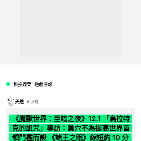
科技娛樂
遊戲情報
天恩
6 小時
《魔獸世界：至暗之夜》12.1 「烏拉特
克的詛咒」專訪：巢穴不為提高世界首
領門檻而設 《諸王之眠》縮短約 10 分