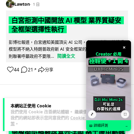
Lawton
1 日
白宮拒測中國開放 AI 模型 業界質疑安
全框架選擇性執行
彭博社報道，白宮通知美國頂尖 AI 公司，中國開發的開放權重
×
模型將不納入特朗普政府新 AI 安全框架的測試範圍。美國業界
閱讀全文
則聯署呼籲政府不要限...
44
21
分享
↗
人工智能
本網站正使用 Cookie
我們使用 Cookie 改善網站體驗。 繼續使用
🎵
⛶
Vin
1 日
我們的網站即表示您同意我們的
Cookie 政
策
。
📖 詳細評測
→
地盤偷吸煙難逃高空法眼 勞工處出動熱