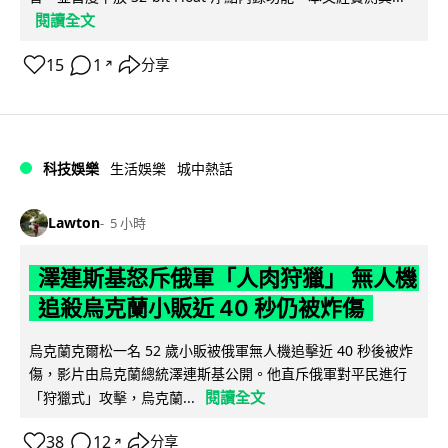
閱讀全文
15
1
分享
↗
科技娛樂
生活娛樂
城中熱話
Lawton
5 小時
澤連斯基怒斥俄軍「人肉狩獵」 無人機
追殺烏克蘭小販近 40 秒仍被炸傷
烏克蘭克爾松一名 52 歲小販被俄軍無人機追擊近 40 秒後被炸
傷，影片由烏克蘭總統澤連斯基公開。他直斥俄軍對平民進行
閱讀全文
「狩獵式」攻擊，烏克蘭...
38
12
分享
↗