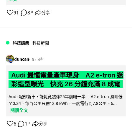
91
8
分享
↗
科技娛樂
科技新聞
duncan
8 小時
Audi 最慳電量產車現身 A2 e-tron 迷
彩造型曝光 快充 26 分鐘充滿 8 成電
Audi 呢部新車，能耗竟然係25年前嘅一半。 A2 e-tron 風阻低
至0.24，每百公里只需12.8 kWh，一度電行到7.8公里。6...
閱讀全文
6
1
分享
↗