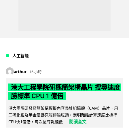
人工智能
arthur
16 小時
港大工程學院研極簡架構晶片 搜尋速度
勝標準 CPU 1 億倍
港大團隊研發極簡架構模擬內容尋址記憶體（CAM）晶片，用
二硫化鉬及半金屬銻克服傳輸瓶頸，漢明距離計算速度比標準
閱讀全文
CPU快1億倍，每次搜尋耗能低...