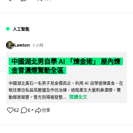
人工智能
Lawton
5 小時
中國湖北男自學 AI 「煉金術」 屋內煉
金冒濃煙驚動全區
中國湖北黃石一名男子見金價高企，利用 AI 自學提煉黃金，在
租住單位私設高壓爐及作坊冶煉，過程產生大量刺鼻濃煙，驚
閱讀全文
動鄰居報警。警方到場揭發整...
62
6
分享
↗