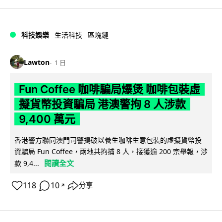
科技娛樂
生活科技
區塊鏈
Lawton
1 日
Fun Coffee 咖啡騙局爆煲 咖啡包裝虛
擬貨幣投資騙局 港澳警拘 8 人涉款
9,400 萬元
香港警方聯同澳門司警搗破以養生咖啡生意包裝的虛擬貨幣投
資騙局 Fun Coffee，兩地共拘捕 8 人，接獲逾 200 宗舉報，涉
閱讀全文
款 9,4...
118
10
分享
↗