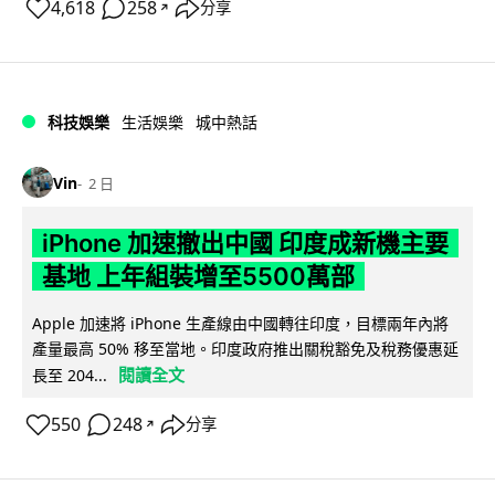
4,618
258
分享
↗
科技娛樂
生活娛樂
城中熱話
Vin
2 日
iPhone 加速撤出中國 印度成新機主要
基地 上年組裝增至5500萬部
Apple 加速將 iPhone 生產線由中國轉往印度，目標兩年內將
產量最高 50% 移至當地。印度政府推出關稅豁免及稅務優惠延
閱讀全文
長至 204...
550
248
分享
↗