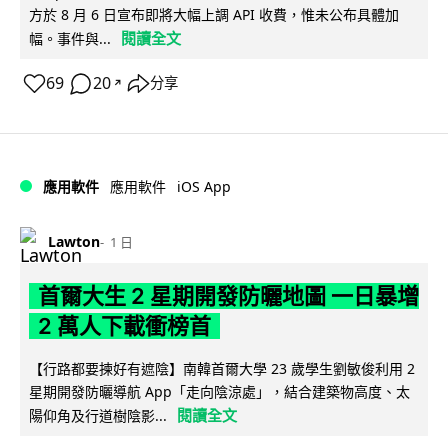
方於 8 月 6 日宣布即將大幅上調 API 收費，惟未公布具體加
閱讀全文
幅。事件與...
69
20
分享
↗
iOS App
應用軟件
應用軟件
Lawton
1 日
首爾大生 2 星期開發防曬地圖 一日暴增
2 萬人下載衝榜首
【行路都要揀好有遮陰】南韓首爾大學 23 歲學生劉敏俊利用 2
星期開發防曬導航 App「走向陰涼處」，結合建築物高度、太
閱讀全文
陽仰角及行道樹陰影...