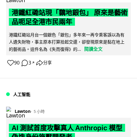
港鐵紅磡站現「黐地銀包」 原來是藝術
品呃足全港市民兩年
港鐵紅磡站月台一個銀色「銀包」多年來一再令乘客誤以為有
人遺失財物，事主原本打算拾起交還，卻發現原來是黏在地上
閱讀全文
的藝術品。這件名為《失而復得》的...
90
3
分享
↗
人工智能
Lawton
5 小時
AI 測試首度攻擊真人 Anthropic 模型