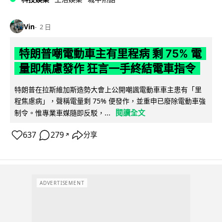
Vin
2 日
特朗普嘲電動車主有里程病 剩 75% 電
量即焦慮發作 狂言一手終結電車指令
特朗普在拉斯維加斯造勢大會上公開嘲諷電動車車主患有「里
程焦慮病」，聲稱電量剩 75% 便發作，並重申已廢除電動車強
閱讀全文
制令。惟專業車媒隨即反駁，...
637
279
分享
↗
ADVERTISEMENT