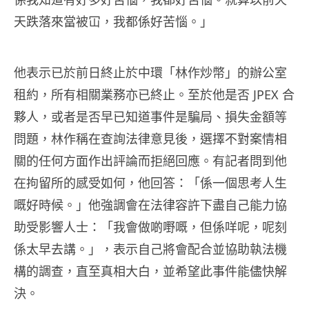
天跌落來當被冚，我都係好苦惱。」
他表示已於前日終止於中環「林作炒幣」的辦公室
租約，所有相關業務亦已終止。至於他是否 JPEX 合
夥人，或者是否早已知道事件是騙局、損失金額等
問題，林作稱在查詢法律意見後，選擇不對案情相
關的任何方面作出評論而拒絕回應。有記者問到他
在拘留所的感受如何，他回答：「係一個思考人生
嘅好時候。」他強調會在法律容許下盡自己能力協
助受影響人士：「我會做啲嘢嘅，但係咩呢，呢刻
係太早去講。」，表示自己將會配合並協助執法機
構的調查，直至真相大白，並希望此事件能儘快解
決。