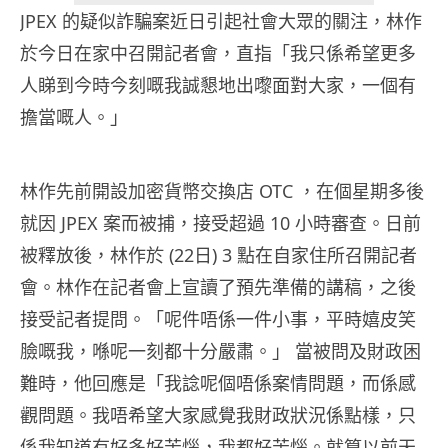
JPEX 的疑似詐騙案近日引起社會大眾的關注，林作
於今日在家中召開記者會，直指「我只係希望更多
人睇到今時今刻嘅我誠懇地出嚟面對大家，一個有
擔當嘅人。」
林作先前開設加密貨幣交換店 OTC ，在個星期多後
就因 JPEX 案而被捕，接受超過 10 小時審查。日前
被釋放後，林作於 (22日) 3 點在自家住所召開記者
會。林作在記者會上宣讀了預先準備的講稿，之後
接受記者提問。「呢件唔係一件小事，平時嬉皮笑
臉嘅我，喺呢一刻都十分嚴肅。」 當被問及財政困
難時，他回應是「我諗呢個唔係案情問題，而係感
觀問題。我唔希望大家感覺我財政狀況係點樣，只
係我知道有好多好苦惱，我都好苦惱。就算以前天