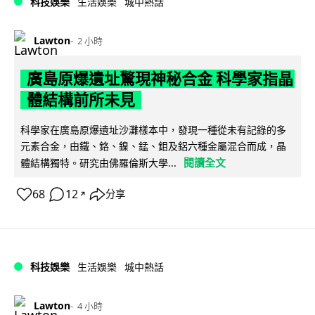
科技娛樂
生活娛樂
城中熱話
Lawton
2 小時
廣島原爆遺址驚現神秘合金 科學家指晶
體結構前所未見
科學家在廣島原爆遺址沙灘樣本中，發現一種從未有記錄的多
元素合金，由鐵、鉻、鎳、錳、鉬及鋁六種金屬混合而成，晶
閱讀全文
體結構獨特。研究由佛羅倫斯大學...
68
12
分享
↗
科技娛樂
生活娛樂
城中熱話
Lawton
4 小時