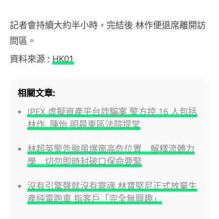
記者會持續大約半小時，完結後 林作便退席離開訪
問區。
資料來源 :
HK01
相關文章:
JPEX 虛擬資產平台詐騙案 警方控 16 人包括
林作, 陳怡 明晨東區法院提堂
林超英警告颱風爆窗高危位置 解釋流體力
學 切勿即時封破口保命要緊
沒有引擎聲就沒有靈魂 林寶堅尼正式放棄生
產純電跑車 指客戶「完全無興趣」