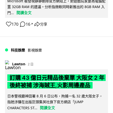
Microsoft 被發現靜靜刪除官方網站上，對遊戲玩家要為電腦配
置 32GB RAM 的建議。分析指微軟同時新推出的 8GB RAM 入
閱讀全文
門...
170
16
分享
↗
科技娛樂
影視娛樂
Lawton
2 日
訂購 43 億日元精品後棄單 大阪女 2 年
後終被捕 涉海賊王,火影周邊產品
日本警視廳神田署 8 月 6 日公布，拘捕一名 32 歲大阪女子，
指她涉嫌在出版巨頭集英社旗下官方網店「JUMP
閱讀全文
CHARACTERS ST...