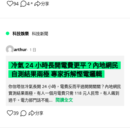
94
4
分享
↗
科技娛樂
科技新聞
arthur
1 日
冷氣 24 小時長開電費更平？內地網民
自測結果兩極 專家拆解慳電邏輯
你信唔信冷氣長開 24 小時，電費反而平過開開關關？內地網民
實測結果兩極，有人一個月電費只需 118 元人民幣，有人飆到
閱讀全文
過千。電力部門話不能...
39
分享