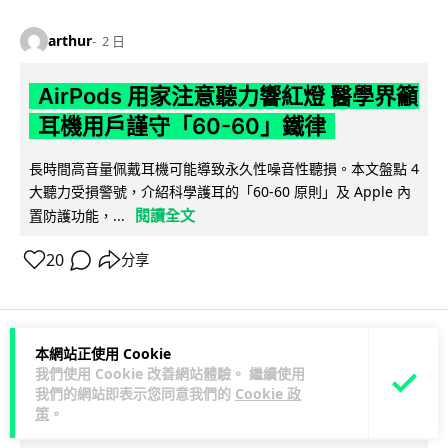
arthur
2 日
AirPods 用家注意聽力響紅燈 醫學界籲
耳機用戶謹守「60-60」鐵律
長時間高音量佩戴耳機可能導致永久性噪音性聽損。本文盤點 4
大聽力受損警號，介紹科學護耳的「60-60 原則」及 Apple 內
閱讀全文
置防護功能，...
20
分享
本網站正使用 Cookie
人工智能
我們使用 Cookie 改善網站體驗。 繼續使用
我們的網站即表示您同意我們的
Cookie 政
策
。
arthur
2 日