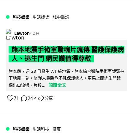
科技娛樂
生活娛樂
城中熱話
Lawton
2 日
熊本地震手術室驚魂片瘋傳 醫護保護病
人、逃生門 網民讚值得尊敬
熊本縣 7 月 28 日發生 7.1 級地震，熊本綜合醫院手術室鏡頭拍
下地震一刻，醫護人員臨危不亂保護病人，更馬上開逃生門確
閱讀全文
保出口流通。片段...
71
24
分享
↗
科技娛樂
生活科技
健康