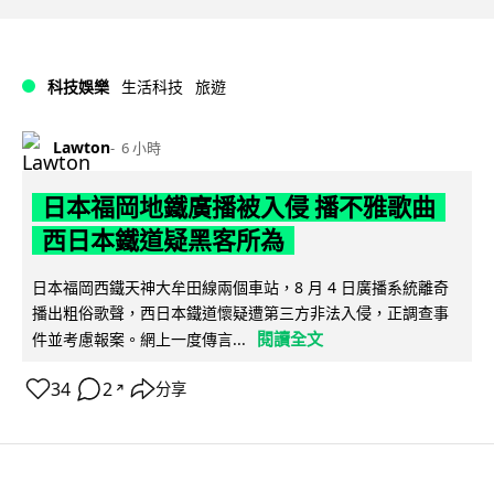
科技娛樂
生活科技
旅遊
Lawton
6 小時
日本福岡地鐵廣播被入侵 播不雅歌曲
西日本鐵道疑黑客所為
日本福岡西鐵天神大牟田線兩個車站，8 月 4 日廣播系統離奇
播出粗俗歌聲，西日本鐵道懷疑遭第三方非法入侵，正調查事
閱讀全文
件並考慮報案。網上一度傳言...
34
2
分享
↗