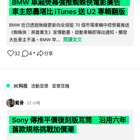
BMW 車廂熒幕強推蜘蛛俠電影廣告
車主怒轟堪比 iTunes 送 U2 專輯翻版
BMW 近日透過無線更新向全球逾 70 個市場車輛中控熒幕推送
《蜘蛛俠：英雄重生》宣傳動畫，啟動車輛即彈出通知，觸發
閱讀全文
大批車主不滿。BMW 早...
32
4
分享
↗
3C科技
流動音樂
音樂耳機
藍骨
22 小時
Sony 傳推平價復刻版耳筒 沿用六年
舊款規格挑戰加價潮