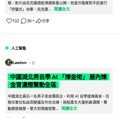
傷，影片由烏克蘭總統澤連斯基公開。他直斥俄軍對平民進行
閱讀全文
「狩獵式」攻擊，烏克蘭...
102
36
分享
↗
人工智能
Lawton
1 日
中國湖北男自學 AI 「煉金術」 屋內煉
金冒濃煙驚動全區
中國湖北黃石一名男子見金價高企，利用 AI 自學提煉黃金，在
租住單位私設高壓爐及作坊冶煉，過程產生大量刺鼻濃煙，驚
閱讀全文
動鄰居報警。警方到場揭發整...