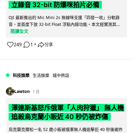
立錄音 32-bit 防爆咪拍片必備
DJI 最新推出的 Mic Mini 2s 無線咪支援「四發一收」分軌錄
音，並首度下放 32-bit Float 浮點內錄功能。本文經實測其...
閱讀全文
249
1
分享
↗
科技娛樂
生活娛樂
城中熱話
Lawton
1 日
澤連斯基怒斥俄軍「人肉狩獵」 無人機
追殺烏克蘭小販近 40 秒仍被炸傷
烏克蘭克爾松一名 52 歲小販被俄軍無人機追擊近 40 秒後被炸