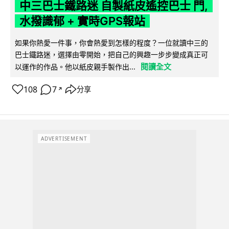
中三巴士鐵路迷 自製紙皮遙控巴士 門,
水撥識郁 + 實時GPS報站
如果你熱愛一件事，你會熱愛到怎樣的程度？一位就讀中三的
巴士鐵路迷，選擇由零開始，把自己的興趣一步步變成真正可
閱讀全文
以運作的作品。他以紙皮親手製作出...
108
7
分享
↗
ADVERTISEMENT