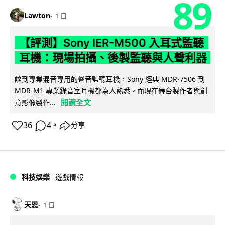
89
Lawton
1 日
【評測】Sony IER-M500 入耳式監聽
耳機：現場拍攝、後製監聽與人聲利器
談到專業混音專用的聲音監聽耳機，Sony 經典 MDR-7506 到
MDR-M1 專業錄音室耳機都為人熟悉。而現在舞台製作者與創
閱讀全文
意影像製作...
36
4
分享
↗
科技娛樂
遊戲情報
天恩
1 日