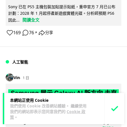
Sony 已在 PS5 主機包裝加貼提示貼紙，重申官方 7 月已公布
計劃：2028 年 1 月起停產新遊戲實體光碟。分析師預期 PS6
閱讀全文
因此...
169
76
分享
↗
人工智能
Vin
1 日
Samsung 展示 Galaxy AI 新方向 未來
本網站正使用 Cookie
手機毋須輸入文字 轉向 Agent 全自動操
我們使用 Cookie 改善網站體驗。 繼續使用
作
我們的網站即表示您同意我們的
Cookie 政
策
。
Samsung 電子 MX 部門顧客體驗辦公室主管兼副總裁 Jay Kim