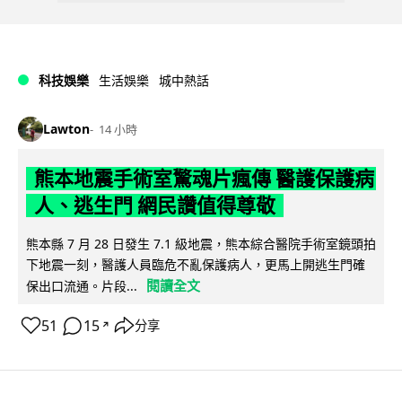
科技娛樂
生活娛樂
城中熱話
Lawton
14 小時
熊本地震手術室驚魂片瘋傳 醫護保護病
人、逃生門 網民讚值得尊敬
熊本縣 7 月 28 日發生 7.1 級地震，熊本綜合醫院手術室鏡頭拍
下地震一刻，醫護人員臨危不亂保護病人，更馬上開逃生門確
閱讀全文
保出口流通。片段...
51
15
分享
↗