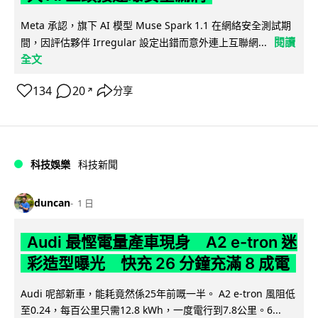
Meta 承認，旗下 AI 模型 Muse Spark 1.1 在網絡安全測試期
閱讀
間，因評估夥伴 Irregular 設定出錯而意外連上互聯網...
全文
134
20
分享
↗
科技娛樂
科技新聞
duncan
1 日
Audi 最慳電量產車現身 A2 e-tron 迷
彩造型曝光 快充 26 分鐘充滿 8 成電
Audi 呢部新車，能耗竟然係25年前嘅一半。 A2 e-tron 風阻低
至0.24，每百公里只需12.8 kWh，一度電行到7.8公里。6...