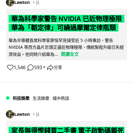
Lawton
1 日
華為科學家警告 NVIDIA 已近物理極限
華為「韜定律」可繞過摩爾定律瓶頸
華為半導體首席科學家廖恒罕見接受近 5 小時專訪，警告
NVIDIA 等西方晶片巨頭正逼近物理極限，傳統製程升級已失經
閱讀全文
濟效益。他同時介紹華為...
1,546
593
分享
↗
科技娛樂
生活娛樂
城中熱話
Lawton
1 日
家長無得慳錢買二手書 電子啟動碼鎖死