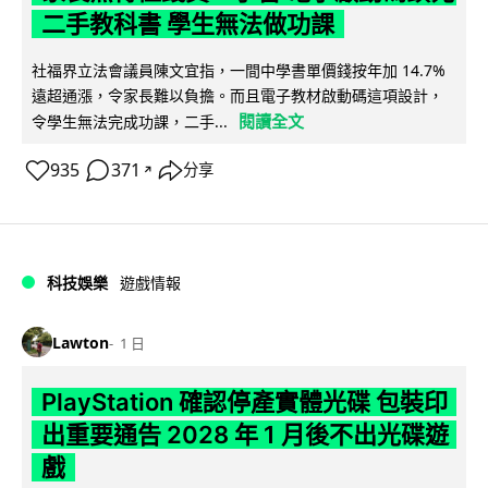
二手教科書 學生無法做功課
社福界立法會議員陳文宜指，一間中學書單價錢按年加 14.7%
遠超通漲，令家長難以負擔。而且電子教材啟動碼這項設計，
閱讀全文
令學生無法完成功課，二手...
935
371
分享
↗
科技娛樂
遊戲情報
Lawton
1 日
PlayStation 確認停產實體光碟 包裝印
出重要通告 2028 年 1 月後不出光碟遊
戲