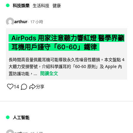
科技娛樂
生活科技
健康
arthur
17 小時
AirPods 用家注意聽力響紅燈 醫學界籲
耳機用戶謹守「60-60」鐵律
長時間高音量佩戴耳機可能導致永久性噪音性聽損。本文盤點 4
大聽力受損警號，介紹科學護耳的「60-60 原則」及 Apple 內
閱讀全文
置防護功能，...
14
分享
人工智能