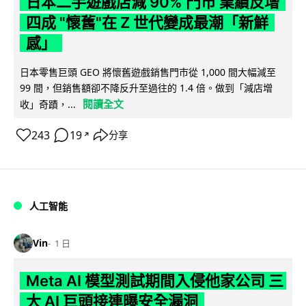
日本二手遊戲店減 90% 門市 業績反增
四成 "懷舊"在 Z 世代變成最潮「新鮮
感」
日本零售巨頭 GEO 將懷舊遊戲銷售門市從 1,000 間大幅減至
99 間，但銷售額卻不降反升至過往的 1.4 倍。做到「減店增
閱讀全文
收」奇蹟，...
243
19
分享
↗
人工智能
Vin
1 日
Meta AI 模型測試期間入侵他家公司 三
大 AI 巨頭接連曝安全漏洞