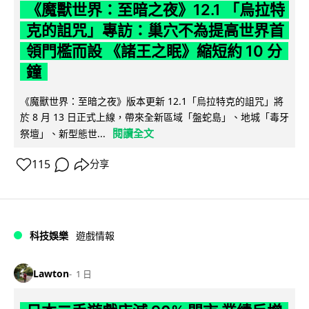
《魔獸世界：至暗之夜》12.1 「烏拉特
克的詛咒」專訪：巢穴不為提高世界首
領門檻而設 《諸王之眠》縮短約 10 分
鐘
《魔獸世界：至暗之夜》版本更新 12.1「烏拉特克的詛咒」將
於 8 月 13 日正式上線，帶來全新區域「盤蛇島」、地城「毒牙
閱讀全文
祭壇」、新型態世...
115
分享
科技娛樂
遊戲情報
Lawton
1 日