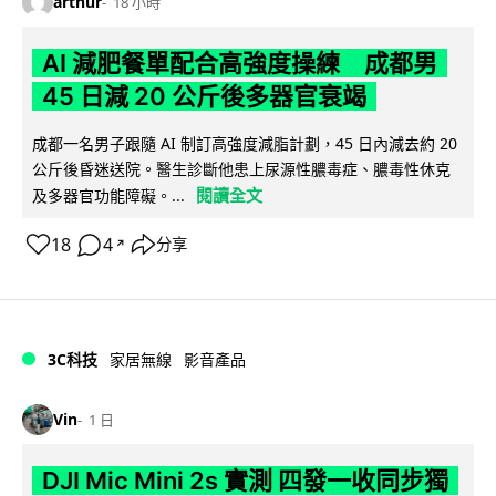
arthur
18 小時
AI 減肥餐單配合高強度操練 成都男
45 日減 20 公斤後多器官衰竭
成都一名男子跟隨 AI 制訂高強度減脂計劃，45 日內減去約 20
公斤後昏迷送院。醫生診斷他患上尿源性膿毒症、膿毒性休克
閱讀全文
及多器官功能障礙。...
18
4
分享
↗
3C科技
家居無線
影音產品
Vin
1 日
DJI Mic Mini 2s 實測 四發一收同步獨