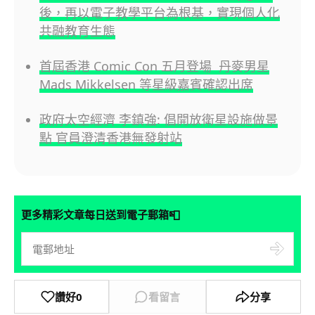
後，再以電子教學平台為根基，實現個人化
共融教育生態
首屆香港 Comic Con 五月登場 丹麥男星
Mads Mikkelsen 等星級嘉賓確認出席
政府太空經濟 李鎮強: 倡開放衛星設施做景
點 官員澄清香港無發射站
📮
更多精彩文章每日送到電子郵箱
讚好
0
看留言
分享