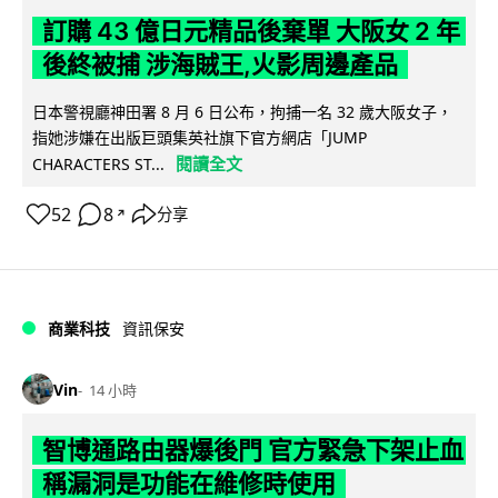
訂購 43 億日元精品後棄單 大阪女 2 年
後終被捕 涉海賊王,火影周邊產品
日本警視廳神田署 8 月 6 日公布，拘捕一名 32 歲大阪女子，
指她涉嫌在出版巨頭集英社旗下官方網店「JUMP
閱讀全文
CHARACTERS ST...
52
8
分享
↗
商業科技
資訊保安
Vin
14 小時
智博通路由器爆後門 官方緊急下架止血
稱漏洞是功能在維修時使用