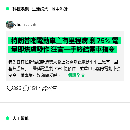
科技娛樂
生活娛樂
城中熱話
Vin
12 小時
特朗普嘲電動車主有里程病 剩 75% 電
量即焦慮發作 狂言一手終結電車指令
特朗普在拉斯維加斯造勢大會上公開嘲諷電動車車主患有「里
程焦慮病」，聲稱電量剩 75% 便發作，並重申已廢除電動車強
閱讀全文
制令。惟專業車媒隨即反駁，...
386
151
分享
↗
人工智能