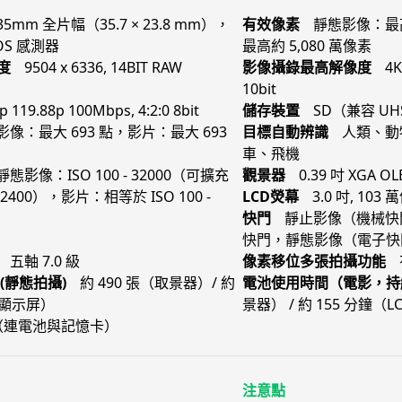
35mm 全片幅（35.7 × 23.8 mm），
有效像素
靜態影像：最高
MOS 感測器
最高約 5,080 萬像素
度
9504 x 6336, 14BIT RAW
影像攝錄最高解像度
4K
10bit
p 119.88p 100Mbps, 4:2:0 8bit
儲存裝置
SD（兼容 UH
影像：最大 693 點，影片：最大 693
目標自動辨識
人類、動
車、飛機
靜態影像：ISO 100 - 32000（可擴充
觀景器
0.39 吋 XGA OL
 102400），影片：相等於 ISO 100 -
LCD熒幕
3.0 吋, 103
快門
靜止影像（機械快門）
快門，靜態影像（電子快門）：
五軸 7.0 級
像素移位多張拍攝功能
(靜態拍攝)
約 490 張（取景器）/ 約
電池使用時間（電影，持
D 顯示屏）
景器） / 約 155 分鐘（
 （連電池與記憶卡）
注意點