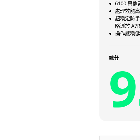
6100 
處理效能高
超穩定防手
略遜於 A7R
操作感穩健
9
總分