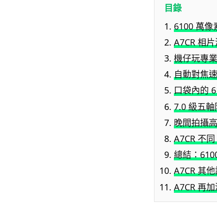
目錄
6100 
A7CR 相片測
機仔玩專
自動對焦速
口袋內的 6
7.0 級五
晚間拍攝
A7CR 不
總結：61
A7CR 其
A7CR 