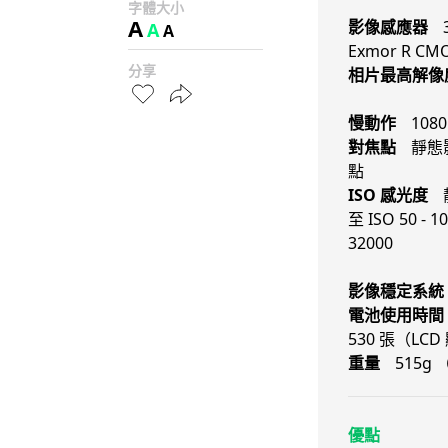
字體大小
A
影像感應器
A
A
Exmor R C
分享
相片最高解像
慢動作
1080
對焦點
靜態
點
ISO 感光度
至 ISO 50 -
32000
影像穩定系統
電池使用時間 
530 張（LC
重量
515g
優點