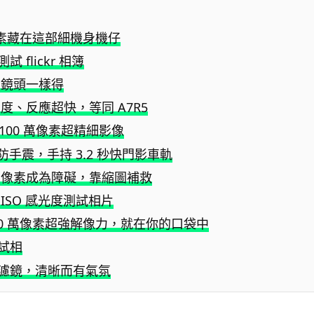
萬像素藏在這部細機身機仔
試 flickr 相簿
業鏡頭一樣得
度、反應超快，等同 A7R5
100 萬像素超精細影像
軸防手震，手持 3.2 秒快門影車軌
高像素成為障礙，靠縮圖補救
同 ISO 感光度測試相片
00 萬像素超強解像力，就在你的口袋中
他試相
再加濾鏡，清晰而有氣氛