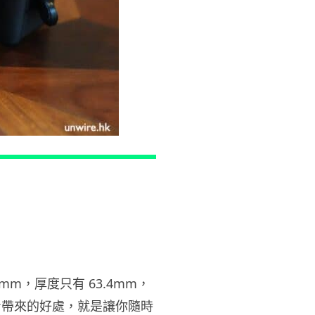
港 YOHO MALL ...
04.08.2026
人工智能
據報中國憂美國 AI 變武器 不滿
Anthropic 拒正常存取...
04.08.2026
應用軟件
詐騙短訊源源不絕背後是個人資
料外洩 Surfshark Antisca...
04.08.2026
汽車科技
Tesla 無預警推出兒童車 無電池
24mm，厚度只有 63.4mm，
電機一樣秒殺 炒至約港幣39萬
巧機身帶來的好處，就是讓你隨時
04.08.2026