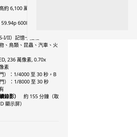
約 6,100 萬像素，影片：
人工智能
港大研原子級新晶片 AI 搜尋速度
提升一億倍 手機人臉識別免上雲
 59.94p 600Mbps, 4:2:2
端
05.08.2026
S-I/II）記憶卡插槽
物、鳥類、昆蟲、汽車、火
旅遊
ED, 236 萬像素, 0.70x
中國大陸航線燃油附加費今日再
 萬像素
降 連續 3 個月下調
：1/4000 至 30 秒，B
05.08.2026
1/8000 至 30 秒
有
區塊鏈
續錄影）
約 155 分鐘（取
Fun Coffee 咖啡騙局爆煲 咖啡
LCD 顯示屏）
包裝虛擬貨幣投資騙局 ...
05.08.2026
智慧城市