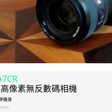
A7CR
幅高像素無反數碼相機
0 淨機身
Sony)