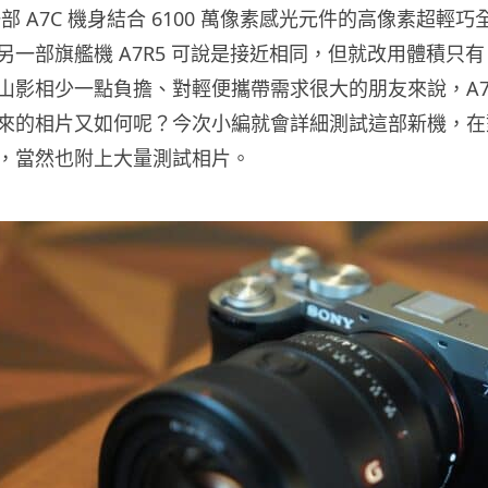
R 是一部 A7C 機身結合 6100 萬像素感光元件的高像素
一部旗艦機 A7R5 可說是接近相同，但就改用體積只有 5
山影相少一點負擔、對輕便攜帶需求很大的朋友來說，A7
來的相片又如何呢？今次小編就會詳細測試這部新機，在
，當然也附上大量測試相片。