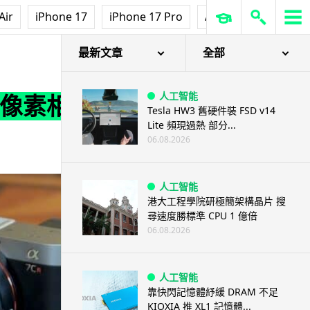
Air
iPhone 17
iPhone 17 Pro
AirPods Pro 3
Ap
試相
最新文章
全部
人工智能
 萬像素相機 對焦
Tesla HW3 舊硬件裝 FSD v14
Lite 頻現過熱 部分...
06.08.2026
人工智能
港大工程學院研極簡架構晶片 搜
尋速度勝標準 CPU 1 億倍
06.08.2026
人工智能
靠快閃記憶體紓緩 DRAM 不足
KIOXIA 推 XL1 記憶體...