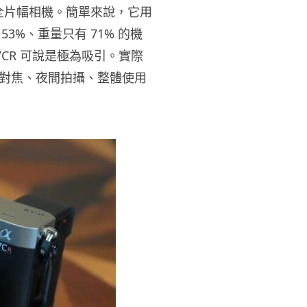
超輕巧全片幅相機。簡單來說，它用
人工智能
3%、重量只有 71% 的機
FBI 探員涉盜 100 萬美元加密
幣 向 ChatGPT 尋求理財及...
CR 可說是極為吸引。實際
05.08.2026
對焦、夜間拍攝、整體使用
機械人
Powerman 移動充電機械人登港
免鋪樁為的士小巴「送電上門」
05.08.2026
資訊保安
被命令製造「後門」 Apple 再控
告英國政府 加密後門爭議延燒...
04.08.2026
汽車科技
Tesla Model Y 長續航後驅版抵