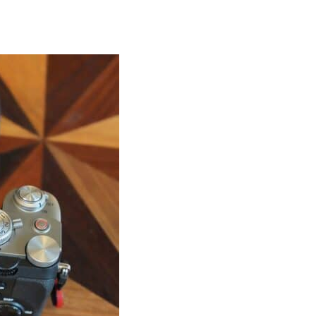
iPhone app
歐盟再發功 Apple 終答應
iPhone 跨機剪貼簿將可貼 ...
04.08.2026
攝影文化
Sony 授權鏡頭名單公佈 中國廠
平價鏡頭全數缺席 Nikon 已...
04.08.2026
健康
室內空氣 40 度暑熱難耐 德國空
調普及率僅 3% 大眾繼...
04.08.2026
社交網絡