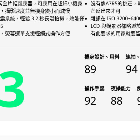
萬像素全片幅感應器，可應用在超細小機身
沒有像A7R5的挑芒
，攝影速度並無機身變小而減慢
芒反出來才可
震系統，輕鬆 3.2 秒長曝拍攝，效能僅
雜訊在 ISO 3200~
5
LCD 與觀景器都略遜於
，熒幕選單支援輕觸式操作方便
有此要求的用家就要留意
機身設計、用料
連拍
3
89
94
操作手感
夜攝能力
92
88