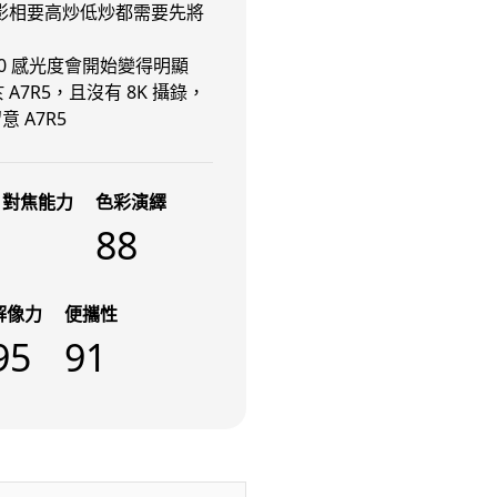
，影相要高炒低炒都需要先將
網約車條例生效 有司機暫時停工
避風頭 的士業界籲白牌 &#8...
05.08.2026
6400 感光度會開始變得明顯
 A7R5，且沒有 8K 攝錄，
 A7R5
人工智能
白宮拒測中國開放 AI 模型 業界
質疑安全框架選擇性執行
、對焦能力
色彩演繹
05.08.2026
88
人工智能
地盤偷吸煙難逃高空法眼 勞工處
解像力
便攜性
出動熱感無人機 擬加 AI 人臉識
95
91
別精準...
05.08.2026
人工智能
貨運火箭 沖繩飛台灣僅需 15 分
鐘 Hop Aero 將 5...