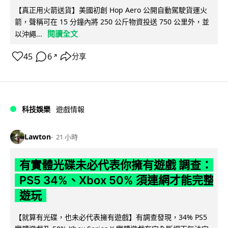
【真正用火箭送貨】美國初創 Hop Aero 公開自動駕駛貨運火
箭，聲稱可在 15 分鐘內將 250 公斤物資投送 750 公里外，並
閱讀全文
以沖繩...
45
6
分享
↗
科技娛樂
遊戲情報
Lawton
21 小時
有實體光碟未必代表你擁有遊戲 調查：
PS5 34%、Xbox 50% 須連網才能完整
遊玩
【就算有光碟，也未必代表擁有遊戲】有調查發現，34% PS5