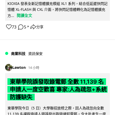
KIOXIA 發表全新記憶體擴充模組 XL1 系列，結合低延遲快閃記
憶體 XL-FLASH 與 CXL 介面，將快閃記憶體轉化為記憶體擴充
閱讀全文
方...
73
5
分享
↗
商業科技
資訊保安
Lawton
14 小時
東華學院誤發取錄電郵 全數 11,139 名
申請人一度空歡喜 專家:人為疏忽+系統
防護缺失
東華學院今日（5 日）大學聯招放榜之際，因人為疏忽向全數
11,139 名課程申請人錯誤發出取錄通知電郵，令大批考生一度