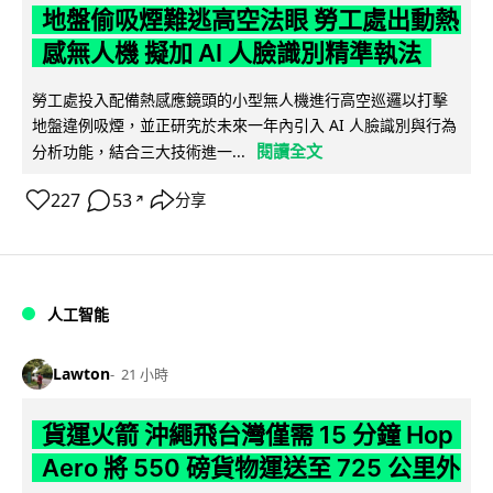
地盤偷吸煙難逃高空法眼 勞工處出動熱
感無人機 擬加 AI 人臉識別精準執法
勞工處投入配備熱感應鏡頭的小型無人機進行高空巡邏以打擊
地盤違例吸煙，並正研究於未來一年內引入 AI 人臉識別與行為
閱讀全文
分析功能，結合三大技術進一...
227
53
分享
↗
人工智能
Lawton
21 小時
貨運火箭 沖繩飛台灣僅需 15 分鐘 Hop
Aero 將 550 磅貨物運送至 725 公里外