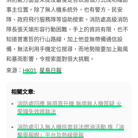
事主位置。除了無人機系統外，也有警方、民安
隊、政府飛行服務隊等協助搜索。消防處高級消防
隊長張天瑜形容行動困難，手上的資訊有限，也不
知道曾憲哲的行山路線，加上他並無帶備通信設
備，無法利用手機定位搜尋，而地勢險要加上颱風
和暴雨影響，令搜索面對很大挑戰。
來源：
HK01
,
星島日報
相關文章:
消防處回應 無用直升機 無用無人機質疑 火
警鐘失效將執法
消防處引入無人機巡查非法燃油活動 推「油
擊舉報眼」平台及熱線舉報