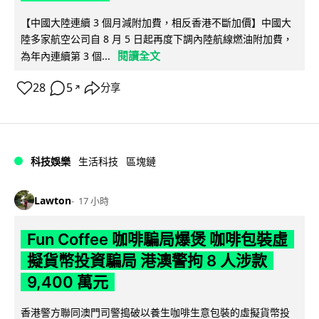
【中國大陸連續 3 個月減附加費，相反香港不斷加價】中國大
陸多家航空公司自 8 月 5 日起再度下調內陸航線燃油附加費，
閱讀全文
為年內連續第 3 個...
28
5
分享
↗
科技娛樂
生活科技
區塊鏈
Lawton
17 小時
Fun Coffee 咖啡騙局爆煲 咖啡包裝虛
擬貨幣投資騙局 港澳警拘 8 人涉款
9,400 萬元
香港警方聯同澳門司警搗破以養生咖啡生意包裝的虛擬貨幣投