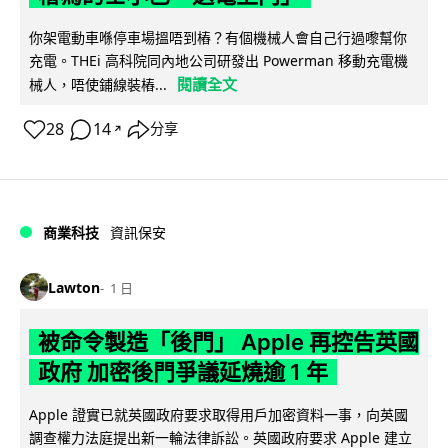
你架電動車喺停車場搵唔到樁？有個機械人會自己行過嚟幫你
充電。THEi 高科院同內地公司研發出 Powerman 移動充電機
閱讀全文
械人，唔使鋪線裝樁...
28
14
分享
↗
商業科技
資訊保安
Lawton
1 日
被命令製造「後門」 Apple 再控告英國
政府 加密後門爭議延燒逾 1 年
Apple 證實已就英國政府要求取得用戶加密資料一事，向英國
調查權力法庭提出新一輪法律訴訟。英國政府要求 Apple 建立