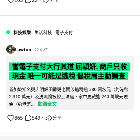
205
22
科技娛樂
生活科技
電子支付
Lawton
22 小時
當電子支付大行其道 屈穎妍: 商戶只收
現金 唯一可能是逃稅 倡稅局主動調查
新加坡知名粥店明輝田雞粥老闆涉逃稅逾 380 萬坡元（約港幣
2,310 萬元）及洗黑錢被控上法庭，家中更藏逾 240 萬坡元現
閱讀全文
金（約港幣...
865
549
分享
↗