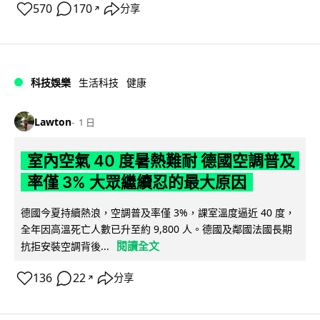
570
170
分享
↗
科技娛樂
生活科技
健康
Lawton
1 日
室內空氣 40 度暑熱難耐 德國空調普及
率僅 3% 大眾繼續忍的最大原因
德國今夏持續熱浪，空調普及率僅 3%，課室溫度逼近 40 度，
全年因高溫死亡人數已升至約 9,800 人。德國及鄰國法國長期
閱讀全文
抗拒安裝空調背後...
136
22
分享
↗