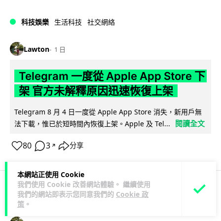
科技娛樂
生活科技
社交網絡
Lawton
1 日
Telegram 一度從 Apple App Store 下
架 官方未解釋原因迅速恢復上架
Telegram 8 月 4 日一度從 Apple App Store 消失，新用戶無
閱讀全文
法下載，惟已於短時間內恢復上架。Apple 及 Tel...
80
3
分享
↗
本網站正使用 Cookie
我們使用 Cookie 改善網站體驗。 繼續使用
我們的網站即表示您同意我們的
Cookie 政
科技娛樂
生活娛樂
城中熱話
策
。