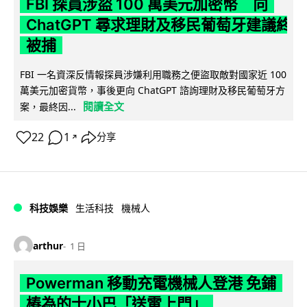
FBI 探員涉盜 100 萬美元加密幣 向
ChatGPT 尋求理財及移民葡萄牙建議終
被捕
FBI 一名資深反情報探員涉嫌利用職務之便盜取敵對國家近 100
萬美元加密貨幣，事後更向 ChatGPT 諮詢理財及移民葡萄牙方
閱讀全文
案，最終因...
22
1
分享
↗
科技娛樂
生活科技
機械人
arthur
1 日
Powerman 移動充電機械人登港 免鋪
樁為的士小巴「送電上門」