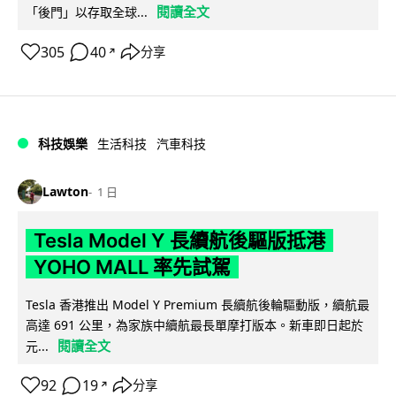
閱讀全文
「後門」以存取全球...
305
40
分享
↗
科技娛樂
生活科技
汽車科技
Lawton
1 日
Tesla Model Y 長續航後驅版抵港
YOHO MALL 率先試駕
Tesla 香港推出 Model Y Premium 長續航後輪驅動版，續航最
高達 691 公里，為家族中續航最長單摩打版本。新車即日起於
閱讀全文
元...
92
19
分享
↗