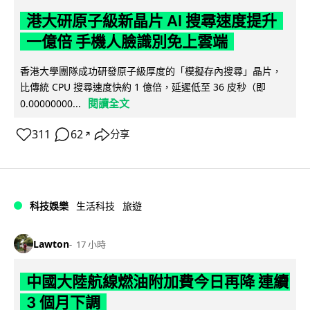
港大研原子級新晶片 AI 搜尋速度提升
一億倍 手機人臉識別免上雲端
香港大學團隊成功研發原子級厚度的「模擬存內搜尋」晶片，
比傳統 CPU 搜尋速度快約 1 億倍，延遲低至 36 皮秒（即
閱讀全文
0.00000000...
311
62
分享
↗
科技娛樂
生活科技
旅遊
Lawton
17 小時
中國大陸航線燃油附加費今日再降 連續
3 個月下調