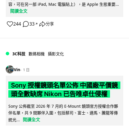
容，可在另一部 iPad, Mac 電腦貼上），是 Apple 生態重要...
閱讀全文
244
33
分享
↗
3C科技
數碼相機
攝影文化
Vin
1 日
Sony 授權鏡頭名單公佈 中國廠平價鏡
頭全數缺席 Nikon 已告唯卓仕侵權
Sony 公佈截至 2026 年 7 月的 E-Mount 鏡頭官方授權合作夥
伴名單，共 9 間夥伴入圍，包括蔡司、富士、適馬、騰龍等傳
閱讀全文
統光...