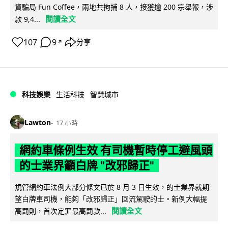
資騙局 Fun Coffee，兩地共拘捕 8 人，接獲逾 200 宗舉報，涉
閱讀全文
款 9,4...
107
9
分享
↗
科技娛樂
生活科技
智慧城市
Lawton
17 小時
網約車條例生效 有司機暫時停工避風頭
的士業界籲白牌 "改邪歸正"
規管網約車法例大部分條文已於 8 月 3 日生效，的士業界就期
望白牌車司機，能夠「改邪歸正」回流駕駛的士。新例大幅提
閱讀全文
高罰則，首次定罪最高罰款...