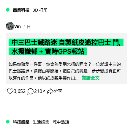
商業科技
3D 打印
Vin
1 日
中三巴士鐵路迷 自製紙皮遙控巴士 門,
水撥識郁 + 實時GPS報站
如果你熱愛一件事，你會熱愛到怎樣的程度？一位就讀中三的
巴士鐵路迷，選擇由零開始，把自己的興趣一步步變成真正可
閱讀全文
以運作的作品。他以紙皮親手製作出...
3,652
210
分享
↗
科技娛樂
生活娛樂
城中熱話