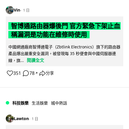
Vin
1 日
智博通路由器爆後門 官方緊急下架止血
稱漏洞是功能在維修時使用
中國網通廠商智博通電子（Zbtlink Electronics）旗下的路由器
產品爆出嚴重安全漏洞，被發現每 35 秒便會與中國伺服器連
閱讀全文
線，旗...
351
78
分享
↗
科技娛樂
生活娛樂
城中熱話
Lawton
1 日