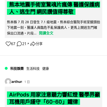
熊本地震手術室驚魂片瘋傳 醫護保護病
人、逃生門 網民讚值得尊敬
熊本縣 7 月 28 日發生 7.1 級地震，熊本綜合醫院手術室鏡頭拍
下地震一刻，醫護人員臨危不亂保護病人，更馬上開逃生門確
閱讀全文
保出口流通。片段...
67
21
分享
↗
科技娛樂
生活科技
健康
arthur
1 日
AirPods 用家注意聽力響紅燈 醫學界籲
耳機用戶謹守「60-60」鐵律