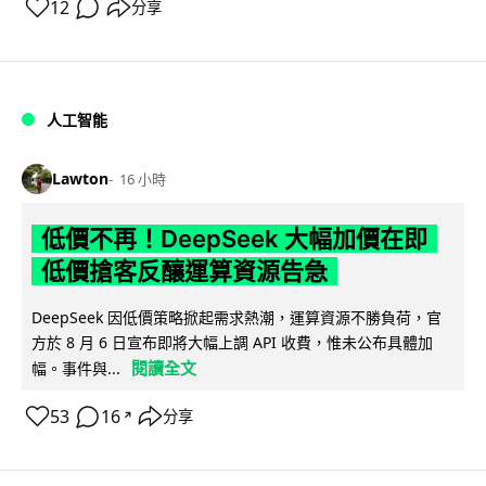
12
分享
人工智能
Lawton
16 小時
低價不再！DeepSeek 大幅加價在即
低價搶客反釀運算資源告急
DeepSeek 因低價策略掀起需求熱潮，運算資源不勝負荷，官
方於 8 月 6 日宣布即將大幅上調 API 收費，惟未公布具體加
閱讀全文
幅。事件與...
53
16
分享
↗