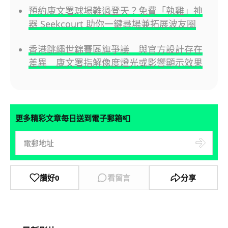
預約康文署球場難過登天？免費「執雞」神
器 Seekcourt 助你一鍵尋場兼拓展波友圈
香港跳繩世錦賽區旗爭議 與官方設計存在
差異 康文署指解像度燈光或影響顯示效果
📮
更多精彩文章每日送到電子郵箱
讚好
0
看留言
分享