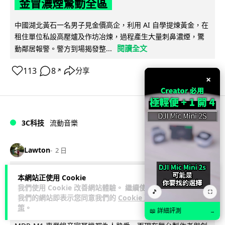
金冒濃煙驚動全區
中國湖北黃石一名男子見金價高企，利用 AI 自學提煉黃金，在
租住單位私設高壓爐及作坊冶煉，過程產生大量刺鼻濃煙，驚
閱讀全文
動鄰居報警。警方到場揭發整...
113
8
分享
↗
×
3C科技
流動音樂
89
Lawton
2 日
【評測】Sony IER-M500 入耳式監聽
本網站正使用 Cookie
我們使用 Cookie 改善網站體驗。 繼續使用
耳機：現場拍攝、後製監聽與人聲利器
🎵
⛶
我們的網站即表示您同意我們的
Cookie 政
策
。
📖 詳細評測
→
談到專業混音專用的聲音監聽耳機，Sony 經典 MDR-7506 到