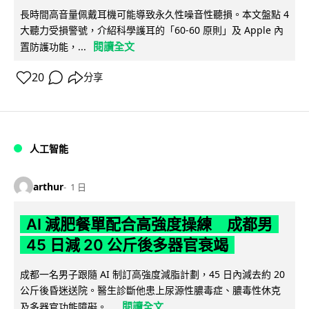
長時間高音量佩戴耳機可能導致永久性噪音性聽損。本文盤點 4
大聽力受損警號，介紹科學護耳的「60-60 原則」及 Apple 內
閱讀全文
置防護功能，...
20
分享
人工智能
arthur
1 日
AI 減肥餐單配合高強度操練 成都男
45 日減 20 公斤後多器官衰竭
成都一名男子跟隨 AI 制訂高強度減脂計劃，45 日內減去約 20
公斤後昏迷送院。醫生診斷他患上尿源性膿毒症、膿毒性休克
閱讀全文
及多器官功能障礙。...