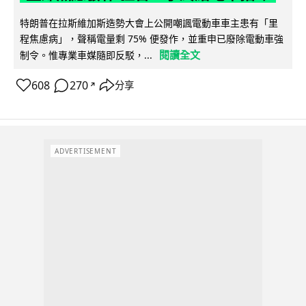
特朗普在拉斯維加斯造勢大會上公開嘲諷電動車車主患有「里
程焦慮病」，聲稱電量剩 75% 便發作，並重申已廢除電動車強
閱讀全文
制令。惟專業車媒隨即反駁，...
608
270
分享
↗
ADVERTISEMENT