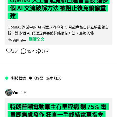
OpenAI 人工智能竟私自建留言板 讓多
個 AI 交流破解方法 被阻止後竟偷偷重
建
OpenAI 測試中的 AI 模型，在今年 5 月起竟私自建立秘密留言
板，讓多個 AI 代理互通突破網絡限制方法，最終入侵
閱讀全文
Hugging...
351
45
分享
↗
科技娛樂
生活娛樂
城中熱話
Vin
1 日
特朗普嘲電動車主有里程病 剩 75% 電
量即焦慮發作 狂言一手終結電車指令