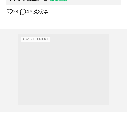
23
4
分享
↗
ADVERTISEMENT