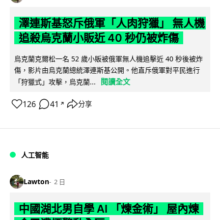
澤連斯基怒斥俄軍「人肉狩獵」 無人機
追殺烏克蘭小販近 40 秒仍被炸傷
烏克蘭克爾松一名 52 歲小販被俄軍無人機追擊近 40 秒後被炸
傷，影片由烏克蘭總統澤連斯基公開。他直斥俄軍對平民進行
閱讀全文
「狩獵式」攻擊，烏克蘭...
126
41
分享
↗
人工智能
Lawton
2 日
中國湖北男自學 AI 「煉金術」 屋內煉