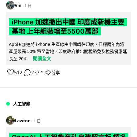
Vin
1 日
iPhone 加速撤出中國 印度成新機主要
基地 上年組裝增至5500萬部
Apple 加速將 iPhone 生產線由中國轉往印度，目標兩年內將
產量最高 50% 移至當地。印度政府推出關稅豁免及稅務優惠延
閱讀全文
長至 204...
512
237
分享
↗
人工智能
Lawton
1 日