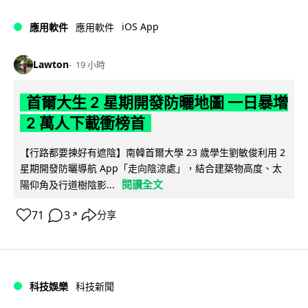
iOS App
應用軟件
應用軟件
Lawton
19 小時
首爾大生 2 星期開發防曬地圖 一日暴增
2 萬人下載衝榜首
【行路都要揀好有遮陰】南韓首爾大學 23 歲學生劉敏俊利用 2
星期開發防曬導航 App「走向陰涼處」，結合建築物高度、太
閱讀全文
陽仰角及行道樹陰影...
71
3
分享
↗
科技娛樂
科技新聞