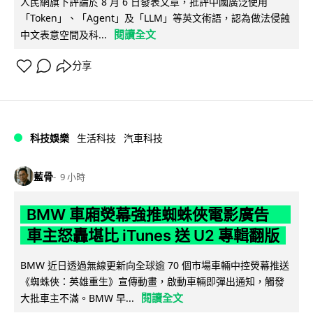
人民網旗下評論於 8 月 6 日發表文章，批評中國廣泛使用
「Token」、「Agent」及「LLM」等英文術語，認為做法侵蝕
閱讀全文
中文表意空間及科...
分享
科技娛樂
生活科技
汽車科技
藍骨
9 小時
BMW 車廂熒幕強推蜘蛛俠電影廣告
車主怒轟堪比 iTunes 送 U2 專輯翻版
BMW 近日透過無線更新向全球逾 70 個市場車輛中控熒幕推送
《蜘蛛俠：英雄重生》宣傳動畫，啟動車輛即彈出通知，觸發
閱讀全文
大批車主不滿。BMW 早...