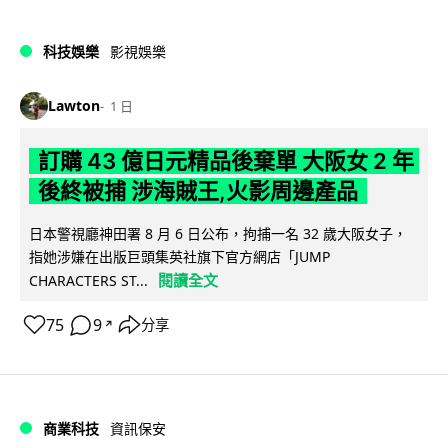
科技娛樂
影視娛樂
Lawton
1 日
訂購 43 億日元精品後棄單 大阪女 2 年
後終被捕 涉海賊王,火影周邊產品
日本警視廳神田署 8 月 6 日公布，拘捕一名 32 歲大阪女子，
指她涉嫌在出版巨頭集英社旗下官方網店「JUMP
閱讀全文
CHARACTERS ST...
75
9
分享
↗
商業科技
資訊保安