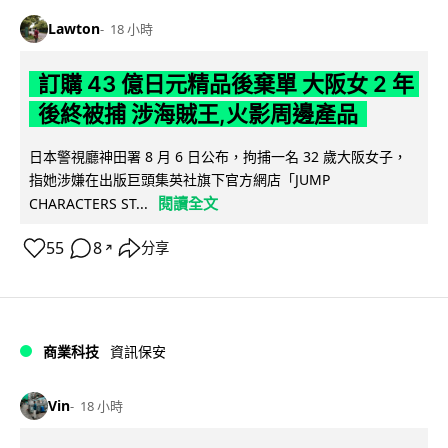
Lawton
18 小時
訂購 43 億日元精品後棄單 大阪女 2 年
後終被捕 涉海賊王,火影周邊產品
日本警視廳神田署 8 月 6 日公布，拘捕一名 32 歲大阪女子，
指她涉嫌在出版巨頭集英社旗下官方網店「JUMP
閱讀全文
CHARACTERS ST...
55
8
分享
↗
商業科技
資訊保安
Vin
18 小時