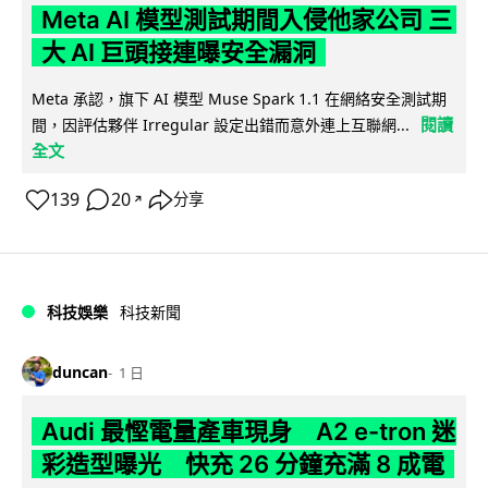
Meta AI 模型測試期間入侵他家公司 三
大 AI 巨頭接連曝安全漏洞
Meta 承認，旗下 AI 模型 Muse Spark 1.1 在網絡安全測試期
閱讀
間，因評估夥伴 Irregular 設定出錯而意外連上互聯網...
全文
139
20
分享
↗
科技娛樂
科技新聞
duncan
1 日
Audi 最慳電量產車現身 A2 e-tron 迷
彩造型曝光 快充 26 分鐘充滿 8 成電