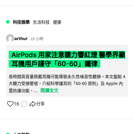
科技娛樂
生活科技
健康
arthur
22 小時
AirPods 用家注意聽力響紅燈 醫學界籲
耳機用戶謹守「60-60」鐵律
長時間高音量佩戴耳機可能導致永久性噪音性聽損。本文盤點 4
大聽力受損警號，介紹科學護耳的「60-60 原則」及 Apple 內
閱讀全文
置防護功能，...
16
分享