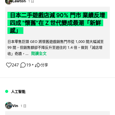
Lawton
1 日
日本二手遊戲店減 90% 門市 業績反增
四成 "懷舊"在 Z 世代變成最潮「新鮮
感」
日本零售巨頭 GEO 將懷舊遊戲銷售門市從 1,000 間大幅減至
99 間，但銷售額卻不降反升至過往的 1.4 倍。做到「減店增
閱讀全文
收」奇蹟，...
247
19
分享
↗
人工智能
Vin
1 日