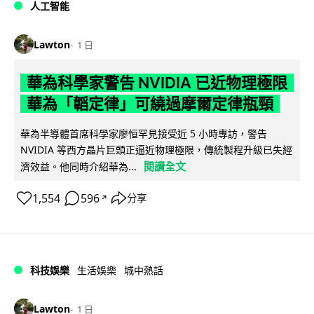
人工智能
Lawton
1 日
華為科學家警告 NVIDIA 已近物理極限
華為「韜定律」可繞過摩爾定律瓶頸
華為半導體首席科學家廖恒罕見接受近 5 小時專訪，警告
NVIDIA 等西方晶片巨頭正逼近物理極限，傳統製程升級已失經
閱讀全文
濟效益。他同時介紹華為...
1,554
596
分享
↗
科技娛樂
生活娛樂
城中熱話
Lawton
1 日