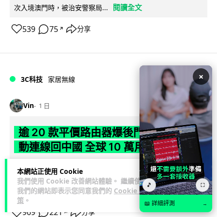
閱讀全文
次入境澳門時，被治安警察局...
539
75
分享
↗
×
3C科技
家居無線
Vin
1 日
逾 20 款平價路由器爆後門 每 35 秒自
動連線回中國 全球 10 萬用家私隱堪憂
網絡安全公司 VulnCheck 揭發中國智博通電子（Zbtlink）生產
本網站正使用 Cookie
閱
的 20 多款路由器內置後門程式「Endlessdoors」（無盡...
我們使用 Cookie 改善網站體驗。 繼續使用
🎵
⛶
讀全文
我們的網站即表示您同意我們的
Cookie 政
策
。
📖 詳細評測
→
969
221
分享
↗