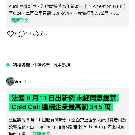
Audi 呢部新車，能耗竟然係25年前嘅一半。 A2 e-tron 風阻低
至0.24，每百公里只需12.8 kWh，一度電行到7.8公里。6...
閱讀全文
7
1
分享
↗
科技娛樂
生活娛樂
城中熱話
Vin
1 日
法國 8 月 11 日出新例 未經同意嚴禁
Cold Call 違規企業最高罰 345 萬
法國將於 8 月 11 日起實施新例，全面禁止企業未經消費者同意
致電推銷，由「opt-out」拒接登記制轉為「opt-in」先徵同意
閱讀全文
機制。違...