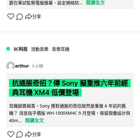
閱讀全文
要在筆試監察電腦螢幕、設定網絡防...
分享
3C科技
流動音樂
音樂耳機
arthur
3 小時
抗通脹奇招？傳 Sony 擬重推六年前經
典耳機 XM4 低價登場
耳機越賣越貴，Sony 應對通脹的奇招居然是重推 6 年前的舊
機？ 消息指平價版 WH-1000XM4C 9 月登場，保留摺疊設計與
閱讀全文
40m...
分享