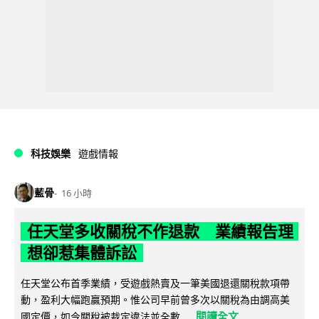
科技娛樂
遊戲情報
藍骨
16 小時
任天堂多收關稅不作退款 業績報告理
想卻惹集體訴訟
任天堂公布首季業績，受遊戲熱賣及一筆美國退還關稅款項帶
動，盈利大幅跑贏預期。惟公司早前曾多次以關稅為由調高美
閱讀全文
國定價，如今關稅被裁定違法並全數...