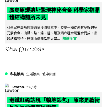
廣島原爆遺址驚現神秘合金 科學家指晶
體結構前所未見
科學家在廣島原爆遺址沙灘樣本中，發現一種從未有記錄的多
元素合金，由鐵、鉻、鎳、錳、鉬及鋁六種金屬混合而成，晶
閱讀全文
體結構獨特。研究由佛羅倫斯大學...
138
17
分享
↗
科技娛樂
生活娛樂
城中熱話
Lawton
23 小時
港鐵紅磡站現「黐地銀包」 原來是藝術