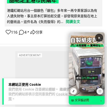
品呃足全港市民兩年
港鐵紅磡站月台一個銀色「銀包」多年來一再令乘客誤以為有
人遺失財物，事主原本打算拾起交還，卻發現原來是黏在地上
閱讀全文
的藝術品。這件名為《失而復得》的...
116
4
分享
↗
×
ADVERTISEMENT
本網站正使用 Cookie
我們使用 Cookie 改善網站體驗。 繼續使用
🎵
⛶
我們的網站即表示您同意我們的
Cookie 政
策
。
📖 文字版訪問
→