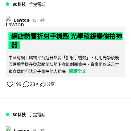
3C科技
手提電話
Lawton
15 小時
網店熱賣折射手機殼 光學稜鏡變偷拍神
器
中國有網上購物平台近日熱賣「折射手機殼」，利用光學稜鏡
原理讓手機在熒幕關閉狀態下亦能側面偷拍，賣家更以暗示字
閱讀全文
眼宣傳供不法分子偷拍他人裙底
199
23
分享
↗
3C科技
手提電話
Lawton
15 小時