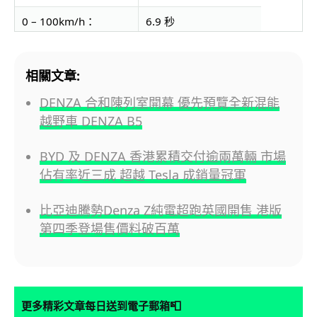
0 – 100km/h：
6.9
秒
續航力：
620
公里
相關文章:
DENZA 合和陳列室開幕 優先預覽全新混能
越野車 DENZA B5
BYD 及 DENZA 香港累積交付逾兩萬輛 市場
佔有率近三成 超越 Tesla 成銷量冠軍
比亞迪騰勢Denza Z純電超跑英國開售 港版
第四季登場售價料破百萬
📮
更多精彩文章每日送到電子郵箱