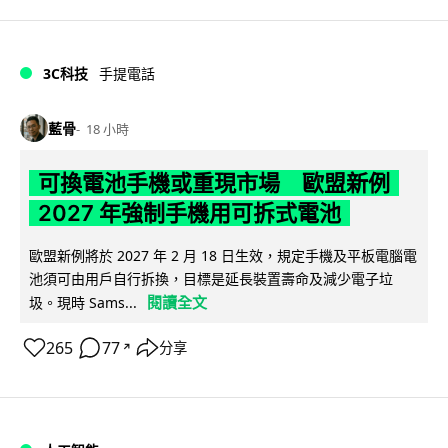
3C科技
手提電話
藍骨
18 小時
可換電池手機或重現市場 歐盟新例
2027 年強制手機用可拆式電池
歐盟新例將於 2027 年 2 月 18 日生效，規定手機及平板電腦電
池須可由用戶自行拆換，目標是延長裝置壽命及減少電子垃
閱讀全文
圾。現時 Sams...
265
77
分享
↗