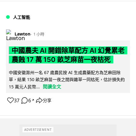
人工智能
Lawton
1 小時
中國農夫 AI 開錯除草配方 AI 幻覺累老
農蝕 17 萬 150 畝芝麻苗一夜枯死
中國安徽滁州一名 67 歲農民按 AI 生成農藥配方為芝麻田除
草，結果 150 畝芝麻苗一夜之間與雜草一同枯死，估計損失約
閱讀全文
15 萬元人民幣...
37
6
分享
↗
ADVERTISEMENT