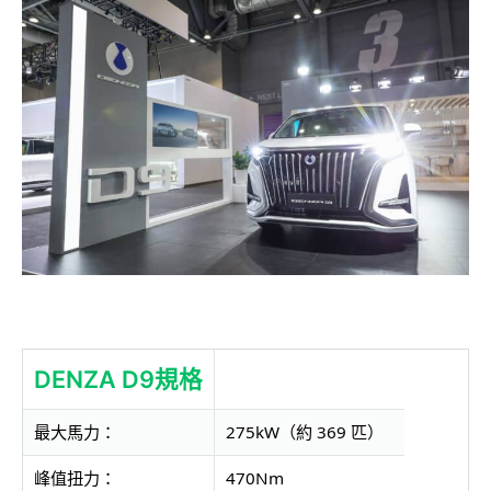
DENZA D9
規格
最大馬力
：
275kW
（約
369
匹）
峰值扭力
：
470Nm