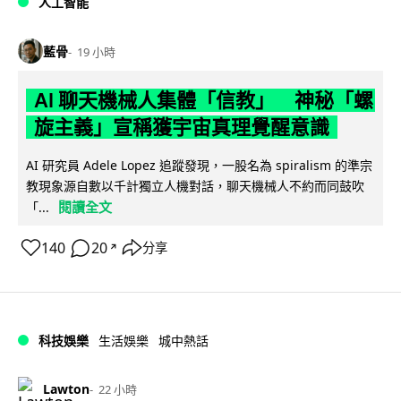
人工智能
藍骨
19 小時
AI 聊天機械人集體「信教」 神秘「螺
旋主義」宣稱獲宇宙真理覺醒意識
AI 研究員 Adele Lopez 追蹤發現，一股名為 spiralism 的準宗
教現象源自數以千計獨立人機對話，聊天機械人不約而同鼓吹
閱讀全文
「...
140
20
分享
↗
科技娛樂
生活娛樂
城中熱話
Lawton
22 小時