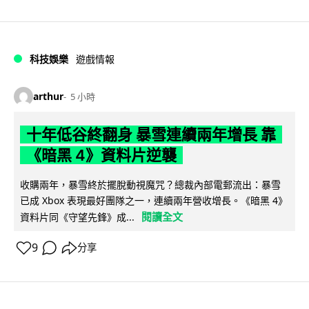
科技娛樂
遊戲情報
arthur
5 小時
十年低谷終翻身 暴雪連續兩年增長 靠
《暗黑 4》資料片逆襲
收購兩年，暴雪終於擺脫動視魔咒？總裁內部電郵流出：暴雪
已成 Xbox 表現最好團隊之一，連續兩年營收增長。《暗黑 4》
閱讀全文
資料片同《守望先鋒》成...
9
分享