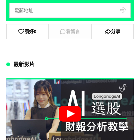
讚好
0
看留言
分享
最新影片