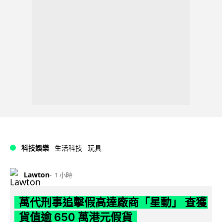
科技娛樂
生活科技
玩具
Lawton
1 小時
萬代刑事追擊假高達廠商「星動」 查獲
貨值逾 650 萬港元假貨