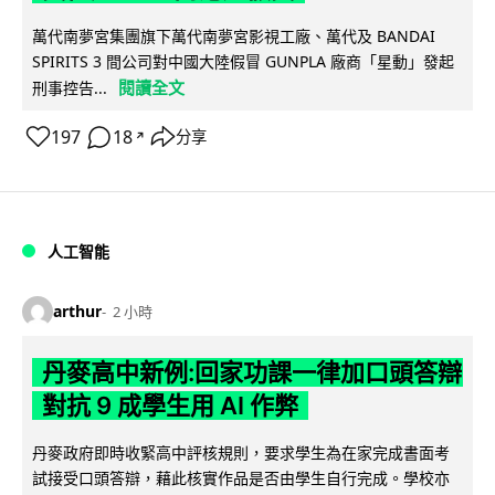
萬代南夢宮集團旗下萬代南夢宮影視工廠、萬代及 BANDAI
SPIRITS 3 間公司對中國大陸假冒 GUNPLA 廠商「星動」發起
閱讀全文
刑事控告...
197
18
分享
↗
人工智能
arthur
2 小時
丹麥高中新例:回家功課一律加口頭答辯
對抗 9 成學生用 AI 作弊
丹麥政府即時收緊高中評核規則，要求學生為在家完成書面考
試接受口頭答辯，藉此核實作品是否由學生自行完成。學校亦