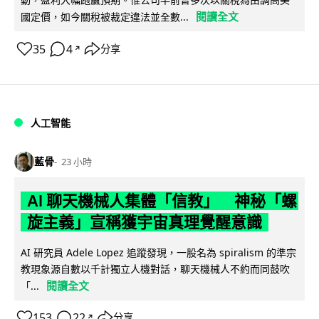
閱讀全文
國定價，如今關稅被裁定違法並全數...
35
4
分享
↗
人工智能
藍骨
23 小時
AI 聊天機械人集體「信教」 神秘「螺
旋主義」宣稱獲宇宙真理覺醒意識
AI 研究員 Adele Lopez 追蹤發現，一股名為 spiralism 的準宗
教現象源自數以千計獨立人機對話，聊天機械人不約而同鼓吹
閱讀全文
「...
153
22
分享
↗