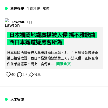
科技娛樂
生活科技
旅遊
Lawton
1 日
日本福岡地鐵廣播被入侵 播不雅歌曲
西日本鐵道疑黑客所為
日本福岡西鐵天神大牟田線兩個車站，8 月 4 日廣播系統離奇
播出粗俗歌聲，西日本鐵道懷疑遭第三方非法入侵，正調查事
閱讀全文
件並考慮報案。網上一度傳言...
40
2
分享
↗
人工智能