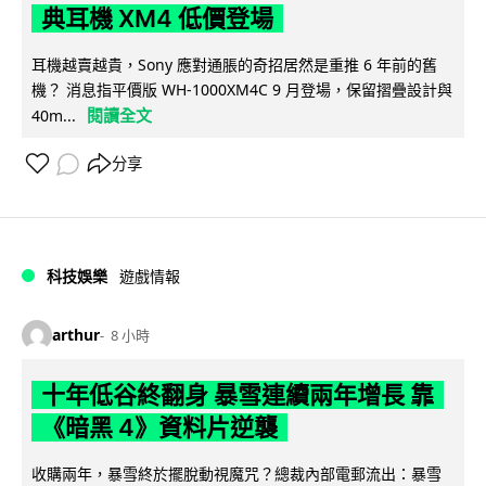
典耳機 XM4 低價登場
耳機越賣越貴，Sony 應對通脹的奇招居然是重推 6 年前的舊
機？ 消息指平價版 WH-1000XM4C 9 月登場，保留摺疊設計與
閱讀全文
40m...
分享
科技娛樂
遊戲情報
arthur
8 小時
十年低谷終翻身 暴雪連續兩年增長 靠
《暗黑 4》資料片逆襲
收購兩年，暴雪終於擺脫動視魔咒？總裁內部電郵流出：暴雪