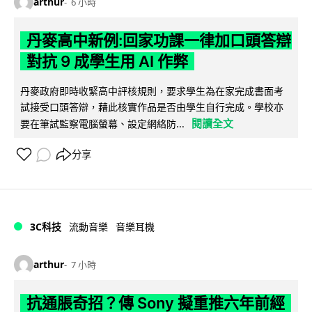
arthur
6 小時
丹麥高中新例:回家功課一律加口頭答辯
對抗 9 成學生用 AI 作弊
丹麥政府即時收緊高中評核規則，要求學生為在家完成書面考
試接受口頭答辯，藉此核實作品是否由學生自行完成。學校亦
閱讀全文
要在筆試監察電腦螢幕、設定網絡防...
分享
3C科技
流動音樂
音樂耳機
arthur
7 小時
抗通脹奇招？傳 Sony 擬重推六年前經