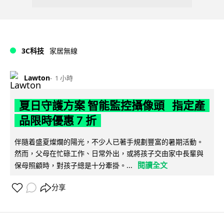
3C科技
家居無線
Lawton
1 小時
夏日守護方案 智能監控攝像頭 指定產
品限時優惠 7 折
伴隨着盛夏燦爛的陽光，不少人已著手規劃豐富的暑期活動。
然而，父母在忙碌工作、日常外出，或將孩子交由家中長輩與
閱讀全文
保母照顧時，對孩子總是十分牽掛。...
分享