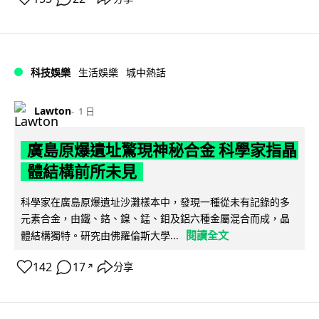
科技娛樂
生活娛樂
城中熱話
Lawton
1 日
廣島原爆遺址驚現神秘合金 科學家指晶
體結構前所未見
科學家在廣島原爆遺址沙灘樣本中，發現一種從未有記錄的多
元素合金，由鐵、鉻、鎳、錳、鉬及鋁六種金屬混合而成，晶
閱讀全文
體結構獨特。研究由佛羅倫斯大學...
142
17
分享
↗