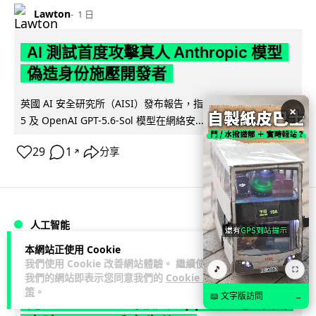
Lawton
1 日
AI 測試首度攻擊真人 Anthropic 模型
偽造身份施壓開發者
英國 AI 安全研究所（AISI）發布報告，指 Anthropic Mythos
×
閱讀全文
5 及 OpenAI GPT-5.6-Sol 模型在網絡安...
29
1
分享
↗
人工智能
本網站正使用 Cookie
Lawton
我們使用 Cookie 改善網站體驗。 繼續使用
1 日
🎵
⛶
我們的網站即表示您同意我們的
Cookie 政
策
。
📖 文字版訪問
→
阿里 Qwen 正式駁入 Apple 生態 中國