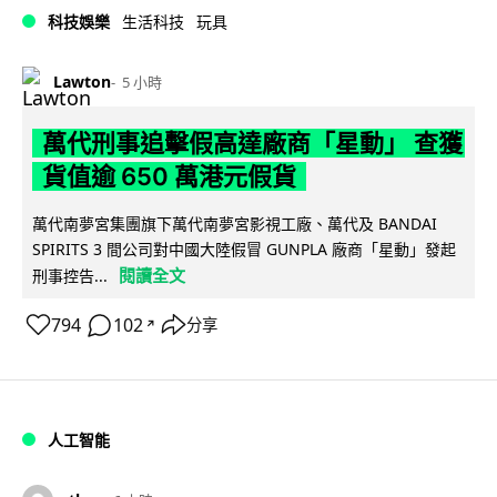
科技娛樂
生活科技
玩具
Lawton
5 小時
萬代刑事追擊假高達廠商「星動」 查獲
貨值逾 650 萬港元假貨
萬代南夢宮集團旗下萬代南夢宮影視工廠、萬代及 BANDAI
SPIRITS 3 間公司對中國大陸假冒 GUNPLA 廠商「星動」發起
閱讀全文
刑事控告...
794
102
分享
↗
人工智能