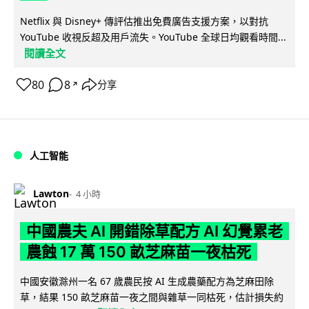
Netflix 與 Disney+ 傳評估推出免費廣告支援方案，以對抗
YouTube 收視反超及用戶流失。YouTube 全球日均觀看時間...
閱讀全文
80
8
分享
↗
人工智能
Lawton
4 小時
中國農夫 AI 開錯除草配方 AI 幻覺累老
農蝕 17 萬 150 畝芝麻苗一夜枯死
中國安徽滁州一名 67 歲農民按 AI 生成農藥配方為芝麻田除
草，結果 150 畝芝麻苗一夜之間與雜草一同枯死，估計損失約