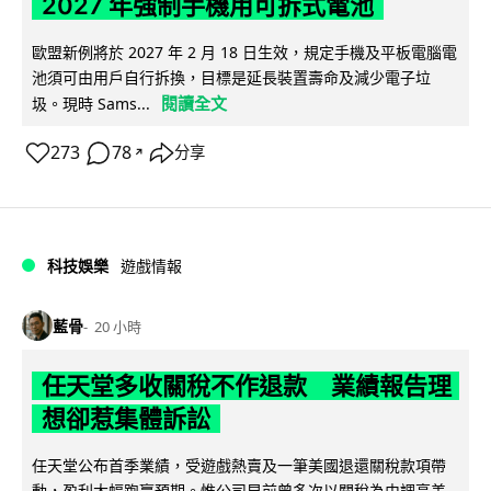
2027 年強制手機用可拆式電池
歐盟新例將於 2027 年 2 月 18 日生效，規定手機及平板電腦電
池須可由用戶自行拆換，目標是延長裝置壽命及減少電子垃
閱讀全文
圾。現時 Sams...
273
78
分享
↗
科技娛樂
遊戲情報
藍骨
20 小時
任天堂多收關稅不作退款 業績報告理
想卻惹集體訴訟
任天堂公布首季業績，受遊戲熱賣及一筆美國退還關稅款項帶
動，盈利大幅跑贏預期。惟公司早前曾多次以關稅為由調高美