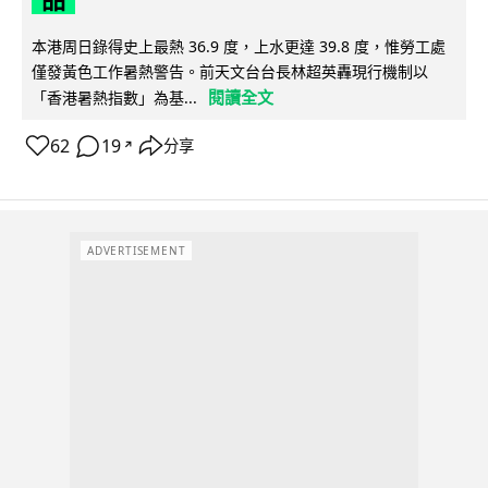
本港周日錄得史上最熱 36.9 度，上水更達 39.8 度，惟勞工處
僅發黃色工作暑熱警告。前天文台台長林超英轟現行機制以
閱讀全文
「香港暑熱指數」為基...
62
19
分享
↗
ADVERTISEMENT