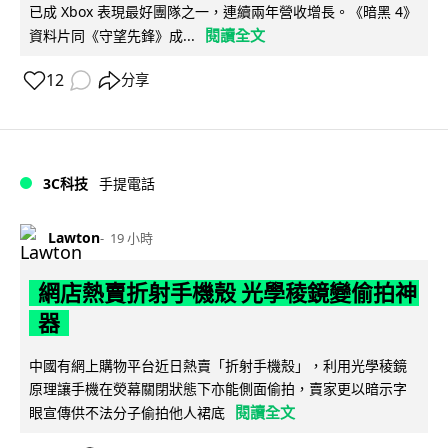
已成 Xbox 表現最好團隊之一，連續兩年營收增長。《暗黑 4》
閱讀全文
資料片同《守望先鋒》成...
12
分享
3C科技
手提電話
Lawton
19 小時
網店熱賣折射手機殼 光學稜鏡變偷拍神
器
中國有網上購物平台近日熱賣「折射手機殼」，利用光學稜鏡
原理讓手機在熒幕關閉狀態下亦能側面偷拍，賣家更以暗示字
閱讀全文
眼宣傳供不法分子偷拍他人裙底