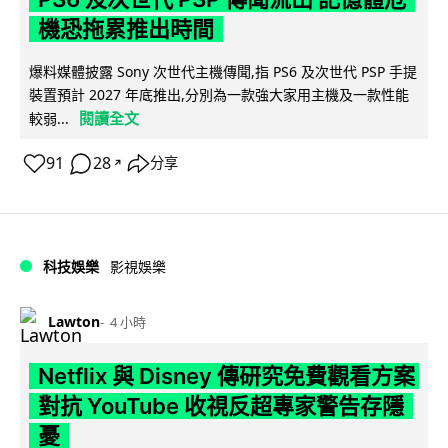
機恐拖累推出時間
爆料媒體披露 Sony 次世代主機傳聞,指 PS6 及次世代 PSP 手提
裝置預計 2027 年底推出,分別為一款強大家用主機及一款性能
閱讀全文
較弱...
91
28
分享
↗
科技娛樂
影視娛樂
Lawton
4 小時
Netflix 與 Disney 傳研究免費觀看方案
對抗 YouTube 收視反超專家警告存隱
憂