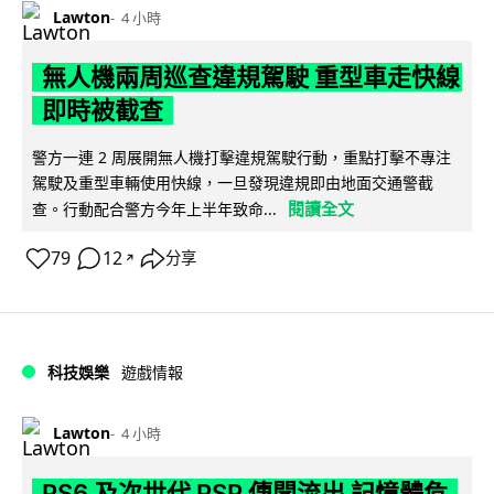
Lawton
4 小時
無人機兩周巡查違規駕駛 重型車走快線
即時被截查
警方一連 2 周展開無人機打擊違規駕駛行動，重點打擊不專注
駕駛及重型車輛使用快線，一旦發現違規即由地面交通警截
閱讀全文
查。行動配合警方今年上半年致命...
79
12
分享
↗
科技娛樂
遊戲情報
Lawton
4 小時
PS6 及次世代 PSP 傳聞流出 記憶體危