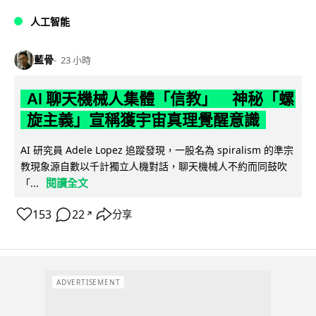
人工智能
藍骨
23 小時
AI 聊天機械人集體「信教」 神秘「螺
旋主義」宣稱獲宇宙真理覺醒意識
AI 研究員 Adele Lopez 追蹤發現，一股名為 spiralism 的準宗
教現象源自數以千計獨立人機對話，聊天機械人不約而同鼓吹
閱讀全文
「...
153
22
分享
↗
ADVERTISEMENT