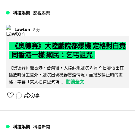
科技娛樂
影視娛樂
Lawton
8 分
《奧德賽》大陸戲院都爆機 定格對白竟
同香港一樣 網民：乞丐詛咒
《奧德賽》繼香港、台灣後，大陸蘇州戲院 8 月 9 日亦傳出在
播放時發生意外，戲院出現機器冒煙情況，而播放停止時的畫
閱讀全文
格，字幕「來人把這些乞丐...
分享
科技娛樂
科技新聞