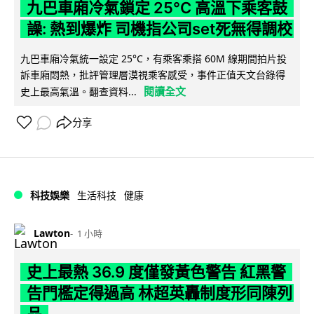
九巴車廂冷氣鎖定 25°C 高溫下乘客鼓
譟: 熱到爆炸 司機指公司set死無得調校
九巴車廂冷氣統一設定 25°C，有乘客乘搭 60M 線期間拍片投
訴車廂悶熱，批評管理層漠視乘客感受，事件正值天文台錄得
閱讀全文
史上最高氣溫。翻查資料...
分享
科技娛樂
生活科技
健康
Lawton
1 小時
史上最熱 36.9 度僅發黃色警告 紅黑警
告門檻定得過高 林超英轟制度形同陳列
品