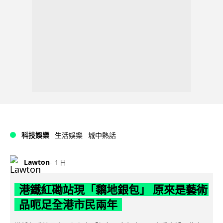
科技娛樂
生活娛樂
城中熱話
Lawton
1 日
港鐵紅磡站現「黐地銀包」 原來是藝術
品呃足全港市民兩年