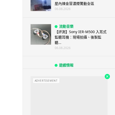
屋內煉金冒濃煙驚動全區
06.08.2026
流動音樂
【評測】Sony IER-M500 入耳式
監聽耳機：現場拍攝、後製監
聽...
06.08.2026
遊戲情報
《魔獸世界：至暗之夜》12.1
「烏拉特克的詛咒」專訪：巢穴
不為提高世...
ADVERTISEMENT
06.08.2026
遊戲情報
日本二手遊戲店減 90% 門市 業
績反增四成 “懷...