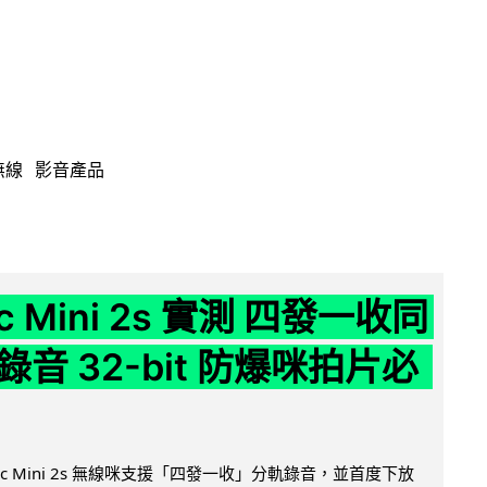
無線
影音產品
ic Mini 2s 實測 四發一收同
音 32-bit 防爆咪拍片必
Mic Mini 2s 無線咪支援「四發一收」分軌錄音，並首度下放