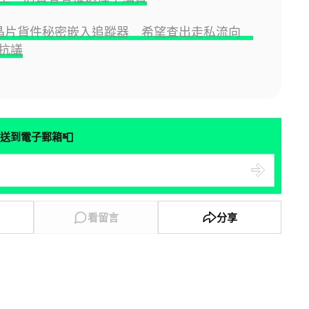
I 晶片貨件秘密嵌入追蹤器 希望查出走私流向
抗議
📮
送到電子郵箱
看留言
分享