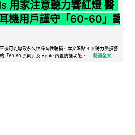
ods 用家注意聽力響紅燈 醫
耳機用戶謹守「60-60」鐵
耳機可能導致永久性噪音性聽損。本文盤點 4 大聽力受損警
60-60 原則」及 Apple 內置防護功能，...
閱讀全文