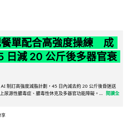
減肥餐單配合高強度操練 成
5 日減 20 公斤後多器官衰
AI 制訂高強度減脂計劃，45 日內減去約 20 公斤後昏迷送
上尿源性膿毒症、膿毒性休克及多器官功能障礙。...
閱讀全
分享