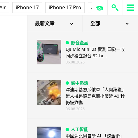
Air
iPhone 17
iPhone 17 Pro
AirPods Pro 3
Ap
最新文章
全部
影音產品
DJI Mic Mini 2s 實測 四發一收
同步獨立錄音 32-bi...
06.08.2026
城中熱話
澤連斯基怒斥俄軍「人肉狩獵」
無人機追殺烏克蘭小販近 40 秒
仍被炸傷
06.08.2026
人工智能
中國湖北男自學 AI 「煉金術」