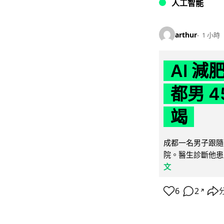
人工智能
arthur
1 小時
AI 
都男 4
竭
成都一名男子跟隨 
院。醫生診斷他患
文
6
2
↗