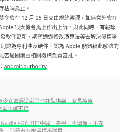
存枯竭為止。
令會在 12 月 25 日交由總統審理，如無意外會在
Apple 很大機會馬上作出上訴。與此同時，有報導
正在開發軟件更新，期望通過修改演算法等去解決侵權爭
o 則認為專利涉及硬件，認為 Apple 能夠藉此解決的
能否過關則由相關機構負責審批。
：
androidauthority
3 歲少女遭遇遊戲平台詐騙綁架 家長控告
x 安全防護不足
Nvidia H20 出口中國 央視：不環保、不先
全 消費者有權選擇不購買