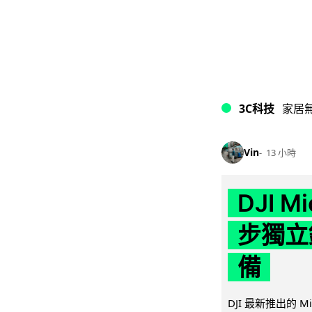
3C科技
家居
Vin
13 小時
DJI M
步獨立錄
備
DJI 最新推出的 