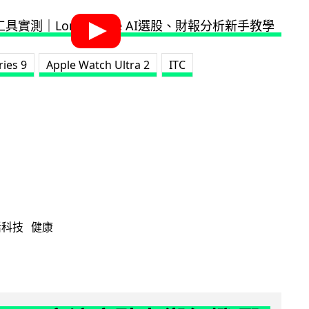
ies 9
Apple Watch Ultra 2
ITC
活科技
健康