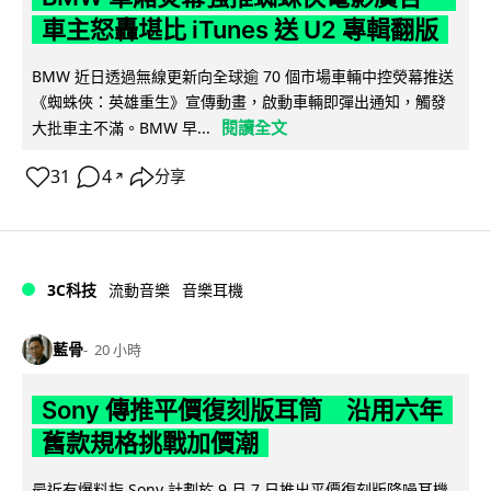
車主怒轟堪比 iTunes 送 U2 專輯翻版
BMW 近日透過無線更新向全球逾 70 個市場車輛中控熒幕推送
《蜘蛛俠：英雄重生》宣傳動畫，啟動車輛即彈出通知，觸發
閱讀全文
大批車主不滿。BMW 早...
31
4
分享
↗
3C科技
流動音樂
音樂耳機
藍骨
20 小時
Sony 傳推平價復刻版耳筒 沿用六年
舊款規格挑戰加價潮
最近有爆料指 Sony 計劃於 9 月 7 日推出平價復刻版降噪耳機