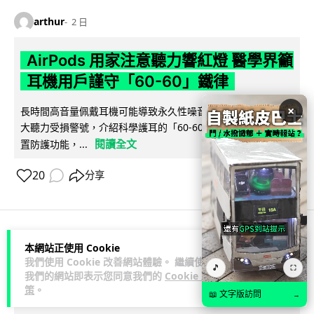
arthur
2 日
AirPods 用家注意聽力響紅燈 醫學界籲
耳機用戶謹守「60-60」鐵律
×
長時間高音量佩戴耳機可能導致永久性噪音性聽損。本文盤點 4
大聽力受損警號，介紹科學護耳的「60-60 原則」及 Apple 內
閱讀全文
置防護功能，...
20
分享
本網站正使用 Cookie
人工智能
我們使用 Cookie 改善網站體驗。 繼續使用
🎵
⛶
我們的網站即表示您同意我們的
Cookie 政
arthur
2 日
策
。
📖 文字版訪問
→