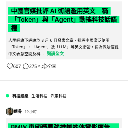
中國官媒批評 AI 術語濫用英文 稱
「Token」與「Agent」動搖科技話語
權
人民網旗下評論於 8 月 6 日發表文章，批評中國廣泛使用
「Token」、「Agent」及「LLM」等英文術語，認為做法侵蝕
閱讀全文
中文表意空間及科...
607
275
分享
↗
科技娛樂
生活科技
汽車科技
藍骨
19 小時
BMW 車廂熒幕強推蜘蛛俠電影廣告