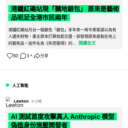
港鐵紅磡站現「黐地銀包」 原來是藝術
品呃足全港市民兩年
港鐵紅磡站月台一個銀色「銀包」多年來一再令乘客誤以為有
人遺失財物，事主原本打算拾起交還，卻發現原來是黏在地上
閱讀全文
的藝術品。這件名為《失而復得》的...
80
3
分享
↗
人工智能
Lawton
4 小時
AI 測試首度攻擊真人 Anthropic 模型
偽造身份施壓開發者