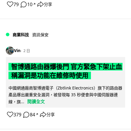
79
10
分享
↗
商業科技
資訊保安
Vin
2 日
智博通路由器爆後門 官方緊急下架止血
稱漏洞是功能在維修時使用
中國網通廠商智博通電子（Zbtlink Electronics）旗下的路由器
產品爆出嚴重安全漏洞，被發現每 35 秒便會與中國伺服器連
閱讀全文
線，旗...
379
84
分享
↗