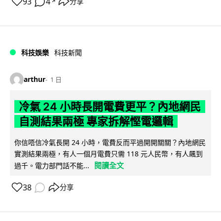
93
4
分享
↗
科技娛樂
科技新聞
arthur
1 日
冷氣 24 小時長開電費更平？內地網民
自測結果兩極 專家拆解慳電邏輯
你信唔信冷氣長開 24 小時，電費反而平過開開關關？內地網民
實測結果兩極，有人一個月電費只需 118 元人民幣，有人飆到
閱讀全文
過千。電力部門話不能...
38
分享