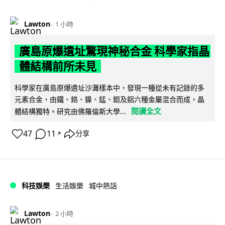
Lawton
1 小時
廣島原爆遺址驚現神秘合金 科學家指晶
體結構前所未見
科學家在廣島原爆遺址沙灘樣本中，發現一種從未有記錄的多
元素合金，由鐵、鉻、鎳、錳、鉬及鋁六種金屬混合而成，晶
閱讀全文
體結構獨特。研究由佛羅倫斯大學...
47
11
分享
↗
科技娛樂
生活娛樂
城中熱話
Lawton
2 小時