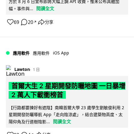
方於 8 月 6 日宣布即將大幅上調 API 收費，惟未公布具體加
閱讀全文
幅。事件與...
69
20
分享
↗
iOS App
應用軟件
應用軟件
Lawton
1 日
首爾大生 2 星期開發防曬地圖 一日暴增
2 萬人下載衝榜首
【行路都要揀好有遮陰】南韓首爾大學 23 歲學生劉敏俊利用 2
星期開發防曬導航 App「走向陰涼處」，結合建築物高度、太
閱讀全文
陽仰角及行道樹陰影...