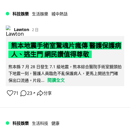
科技娛樂
生活娛樂
城中熱話
Lawton
2 日
熊本地震手術室驚魂片瘋傳 醫護保護病
人、逃生門 網民讚值得尊敬
熊本縣 7 月 28 日發生 7.1 級地震，熊本綜合醫院手術室鏡頭拍
下地震一刻，醫護人員臨危不亂保護病人，更馬上開逃生門確
閱讀全文
保出口流通。片段...
71
23
分享
↗
科技娛樂
生活科技
健康