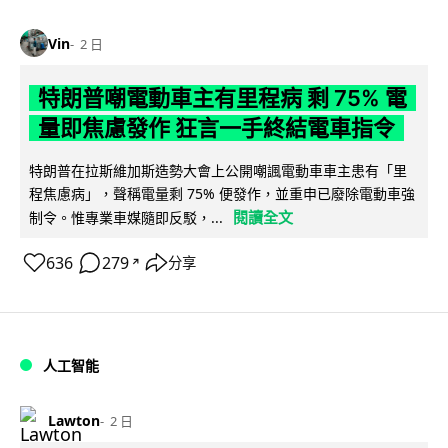
Vin
2 日
特朗普嘲電動車主有里程病 剩 75% 電
量即焦慮發作 狂言一手終結電車指令
特朗普在拉斯維加斯造勢大會上公開嘲諷電動車車主患有「里
程焦慮病」，聲稱電量剩 75% 便發作，並重申已廢除電動車強
閱讀全文
制令。惟專業車媒隨即反駁，...
636
279
分享
↗
人工智能
Lawton
2 日