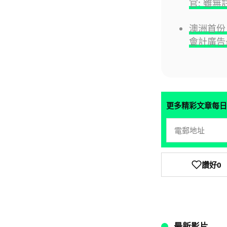
官: 雖
澳洲首份
會計廣告
更多精彩文章每日
讚好
0
最新影片