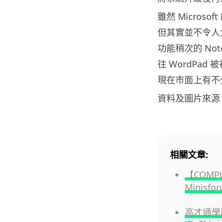
雖然 Micros
但其實並不令人太
功能稍次的 Not
往 WordPad 
現在市面上有不少
資料及圖片來源
相關文章:
【COMP
Minisf
高才通學