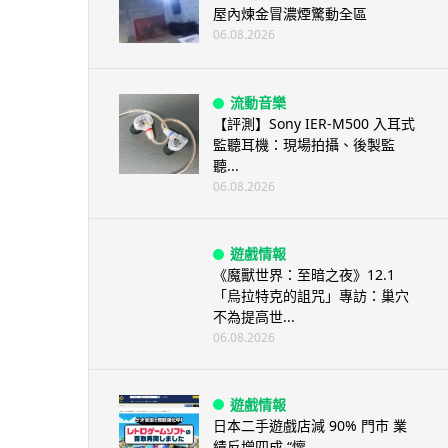
屋內煉金冒濃煙驚動全區
06.08.2026
流動音樂
【評測】Sony IER-M500 入耳式
監聽耳機：現場拍攝、後製監
聽...
06.08.2026
遊戲情報
《魔獸世界：至暗之夜》12.1
「烏拉特克的詛咒」專訪：巢穴
不為提高世...
06.08.2026
遊戲情報
日本二手遊戲店減 90% 門市 業
績反增四成 “懷...