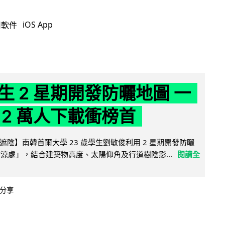
iOS App
用軟件
生 2 星期開發防曬地圖 一
 2 萬人下載衝榜首
陰】南韓首爾大學 23 歲學生劉敏俊利用 2 星期開發防曬
陰涼處」，結合建築物高度、太陽仰角及行道樹陰影...
閱讀全
分享