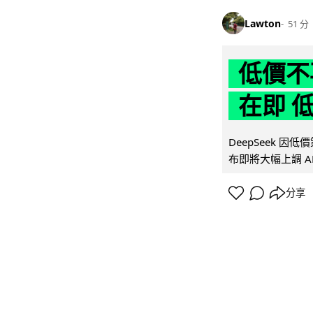
Lawton
51 分
低價不再
在即 
DeepSeek 
布即將大幅上調 A
分享