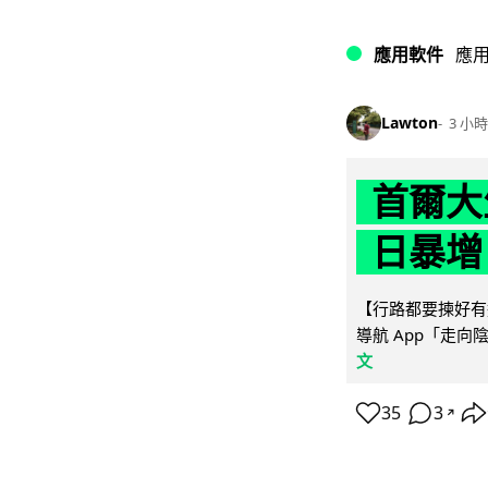
應用軟件
應
Lawton
3 小時
首爾大
日暴增
【行路都要揀好有遮
導航 App「走向
文
35
3
↗