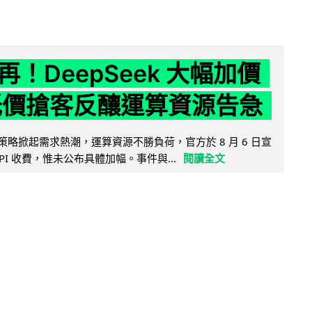
！DeepSeek 大幅加價
低價搶客反釀運算資源告急
因低價策略掀起需求熱潮，運算資源不勝負荷，官方於 8 月 6 日宣
PI 收費，惟未公布具體加幅。事件與...
閱讀全文