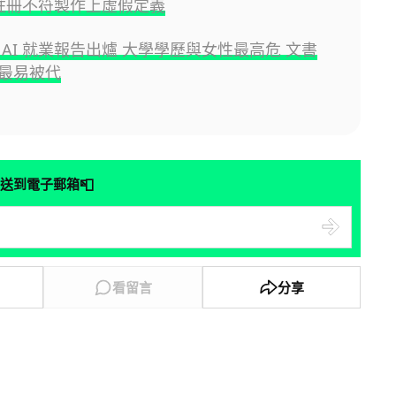
無註冊不符製作上虛假定義
 AI 就業報告出爐 大學學歷與女性最高危 文書
最易被代
📮
送到電子郵箱
看留言
分享