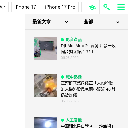
Air
iPhone 17
iPhone 17 Pro
AirPods Pro 3
Ap
最新文章
全部
影音產品
DJI Mic Mini 2s 實測 四發一收
同步獨立錄音 32-bi...
06.08.2026
城中熱話
澤連斯基怒斥俄軍「人肉狩獵」
無人機追殺烏克蘭小販近 40 秒
仍被炸傷
06.08.2026
人工智能
中國湖北男自學 AI 「煉金術」