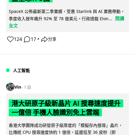
SpaceX 公佈最新第二季業績，受惠 Starlink 與 AI 業務帶動，
閱讀
季度收入按年飆升 92% 至 78 億美元。行政總裁 Elon...
全文
124
17
分享
↗
人工智能
Vin
1 日
港大研原子級新晶片 AI 搜尋速度提升
一億倍 手機人臉識別免上雲端
香港大學團隊成功研發原子級厚度的「模擬存內搜尋」晶片，
比傳統 CPU 搜尋速度快約 1 億倍，延遲低至 36 皮秒（即