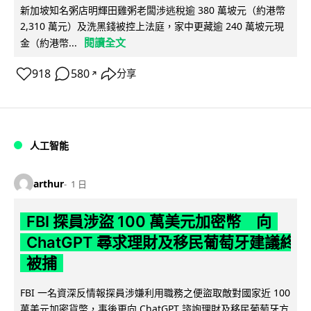
新加坡知名粥店明輝田雞粥老闆涉逃稅逾 380 萬坡元（約港幣
2,310 萬元）及洗黑錢被控上法庭，家中更藏逾 240 萬坡元現
閱讀全文
金（約港幣...
918
580
分享
↗
人工智能
arthur
1 日
FBI 探員涉盜 100 萬美元加密幣 向
ChatGPT 尋求理財及移民葡萄牙建議終
被捕
FBI 一名資深反情報探員涉嫌利用職務之便盜取敵對國家近 100
萬美元加密貨幣，事後更向 ChatGPT 諮詢理財及移民葡萄牙方