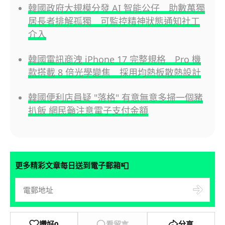
韓國政府大規模分發 AI 智能公仔 助數萬獨
居長者排解孤獨 可監控精神狀態通知社工
介入
韓國電訊商洩 iPhone 17 完整規格 Pro 機
款搭載 8 倍光學變焦 採用均熱板散熱設計
韓國便利店員疑 "落格" 有意無意多掃一個豬
扒飯 網民籲注意電子支付金額
📮
更多精彩文章每日送到電子郵箱
讚好
0
看留言
分享