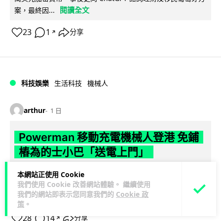
閱讀全文
案，最終因...
23
1
分享
↗
科技娛樂
生活科技
機械人
arthur
1 日
Powerman 移動充電機械人登港 免鋪
樁為的士小巴「送電上門」
你架電動車喺停車場搵唔到樁？有個機械人會自己行過嚟幫你
本網站正使用 Cookie
我們使用 Cookie 改善網站體驗。 繼續使用
充電。THEi 高科院同內地公司研發出 Powerman 移動充電機
我們的網站即表示您同意我們的
Cookie 政
閱讀全文
械人，唔使鋪線裝樁...
策
。
28
14
分享
↗