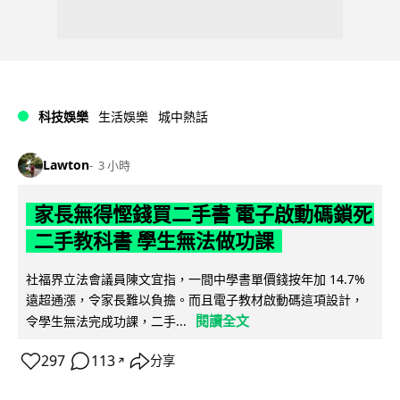
科技娛樂
生活娛樂
城中熱話
Lawton
3 小時
家長無得慳錢買二手書 電子啟動碼鎖死
二手教科書 學生無法做功課
社福界立法會議員陳文宜指，一間中學書單價錢按年加 14.7%
遠超通漲，令家長難以負擔。而且電子教材啟動碼這項設計，
閱讀全文
令學生無法完成功課，二手...
297
113
分享
↗