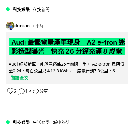
科技娛樂
科技新聞
duncan
1 小時
Audi 最慳電量產車現身 A2 e-tron 迷
彩造型曝光 快充 26 分鐘充滿 8 成電
Audi 呢部新車，能耗竟然係25年前嘅一半。 A2 e-tron 風阻低
至0.24，每百公里只需12.8 kWh，一度電行到7.8公里。6...
閱讀全文
2
1
分享
↗
科技娛樂
生活娛樂
城中熱話