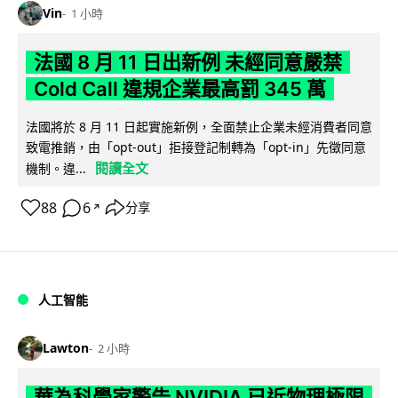
Vin
1 小時
法國 8 月 11 日出新例 未經同意嚴禁
Cold Call 違規企業最高罰 345 萬
法國將於 8 月 11 日起實施新例，全面禁止企業未經消費者同意
致電推銷，由「opt-out」拒接登記制轉為「opt-in」先徵同意
閱讀全文
機制。違...
88
6
分享
↗
人工智能
Lawton
2 小時
華為科學家警告 NVIDIA 已近物理極限