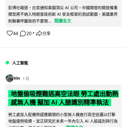
彭博社報道，白宮通知美國頂尖 AI 公司，中國開發的開放權重
模型將不納入特朗普政府新 AI 安全框架的測試範圍。美國業界
閱讀全文
則聯署呼籲政府不要限...
44
20
分享
↗
人工智能
Vin
1 日
地盤偷吸煙難逃高空法眼 勞工處出動熱
感無人機 擬加 AI 人臉識別精準執法
勞工處投入配備熱感應鏡頭的小型無人機進行高空巡邏以打擊
地盤違例吸煙，並正研究於未來一年內引入 AI 人臉識別與行為