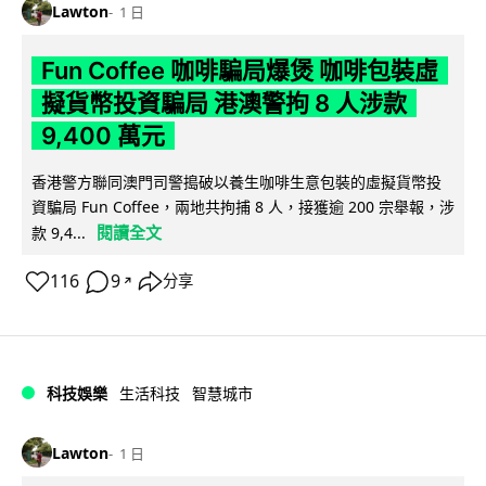
Lawton
1 日
Fun Coffee 咖啡騙局爆煲 咖啡包裝虛
擬貨幣投資騙局 港澳警拘 8 人涉款
9,400 萬元
香港警方聯同澳門司警搗破以養生咖啡生意包裝的虛擬貨幣投
資騙局 Fun Coffee，兩地共拘捕 8 人，接獲逾 200 宗舉報，涉
閱讀全文
款 9,4...
116
9
分享
↗
科技娛樂
生活科技
智慧城市
Lawton
1 日