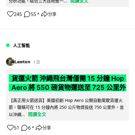
閱讀全文
分析功能，結合三大技術進一...
245
55
分享
↗
人工智能
Lawton
1 日
貨運火箭 沖繩飛台灣僅需 15 分鐘 Hop
Aero 將 550 磅貨物運送至 725 公里外
【真正用火箭送貨】美國初創 Hop Aero 公開自動駕駛貨運火
箭，聲稱可在 15 分鐘內將 250 公斤物資投送 750 公里外，並
閱讀全文
以沖繩...
51
6
分享
↗