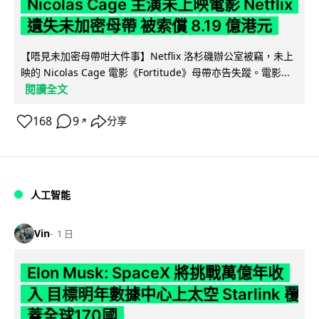
Nicolas Cage 主演未上映電影 Netflix
遺失未加密母帶 被索償 8.19 億港元
【唔見未加密母帶咁大件事】Netflix 洛杉磯辦公室被竊，未上
映的 Nicolas Cage 電影《Fortitude》母帶亦告失蹤。電影...
閱讀全文
168
9
分享
↗
人工智能
Vin
1 日
Elon Musk: SpaceX 將挑戰萬億年收
入 目標明年數據中心上太空 Starlink 覆
蓋全球170國