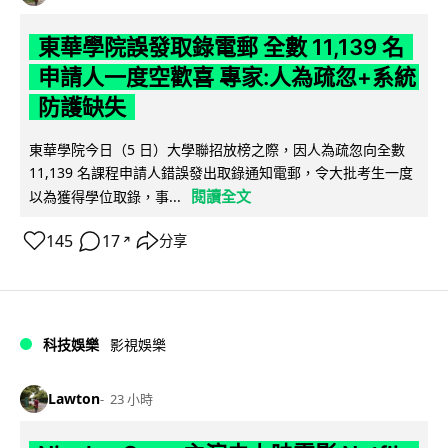
東華學院誤發取錄電郵 全數 11,139 名
申請人一度空歡喜 專家:人為疏忽+系統
防護缺失
東華學院今日（5 日）大學聯招放榜之際，因人為疏忽向全數
11,139 名課程申請人錯誤發出取錄通知電郵，令大批考生一度
閱讀全文
以為獲得學位取錄，事...
145
17
分享
↗
科技娛樂
影視娛樂
Lawton
23 小時