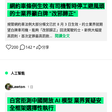
網約車條例生效 有司機暫時停工避風頭
的士業界籲白牌 "改邪歸正"
規管網約車法例大部分條文已於 8 月 3 日生效，的士業界就期
望白牌車司機，能夠「改邪歸正」回流駕駛的士。新例大幅提
閱讀全文
高罰則，首次定罪最高罰款...
200
142
分享
↗
人工智能
Lawton
1 日
白宮拒測中國開放 AI 模型 業界質疑安
全框架選擇性執行