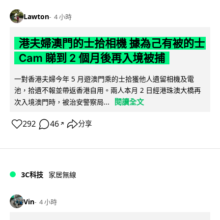
Lawton
4 小時
港夫婦澳門的士拾相機 據為己有被的士
Cam 睇到 2 個月後再入境被捕
一對香港夫婦今年 5 月遊澳門乘的士拾獲他人遺留相機及電
池，拾遺不報並帶返香港自用。兩人本月 2 日經港珠澳大橋再
閱讀全文
次入境澳門時，被治安警察局...
292
46
分享
↗
3C科技
家居無線
Vin
4 小時