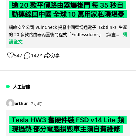
逾 20 款平價路由器爆後門 每 35 秒自
動連線回中國 全球 10 萬用家私隱堪憂
網絡安全公司 VulnCheck 揭發中國智博通電子（Zbtlink）生產
閱
的 20 多款路由器內置後門程式「Endlessdoors」（無盡...
讀全文
547
142
分享
↗
人工智能
arthur
7 小時
Tesla HW3 舊硬件裝 FSD v14 Lite 頻
現過熱 部分電腦損毀車主須自費維修