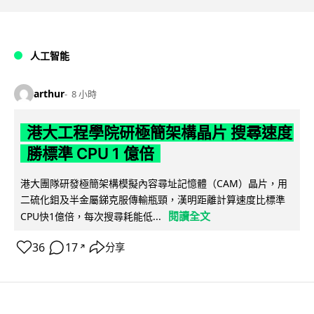
人工智能
arthur
8 小時
港大工程學院研極簡架構晶片 搜尋速度
勝標準 CPU 1 億倍
港大團隊研發極簡架構模擬內容尋址記憶體（CAM）晶片，用
二硫化鉬及半金屬銻克服傳輸瓶頸，漢明距離計算速度比標準
閱讀全文
CPU快1億倍，每次搜尋耗能低...
36
17
分享
↗