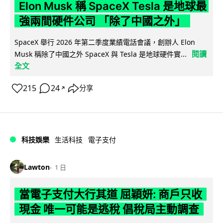
Elon Musk 稱 SpaceX Tesla 是地球最
強兩間硬件公司 「除了中國之外」
SpaceX 舉行 2026 年第二季度業績電話會議，創辦人 Elon
閱讀
Musk 稱除了中國之外 SpaceX 與 Tesla 是地球硬件實...
全文
215
24
分享
↗
科技娛樂
生活科技
電子支付
Lawton
1 日
當電子支付大行其道 屈穎妍: 商戶只收
現金 唯一可能是逃稅 倡稅局主動調查