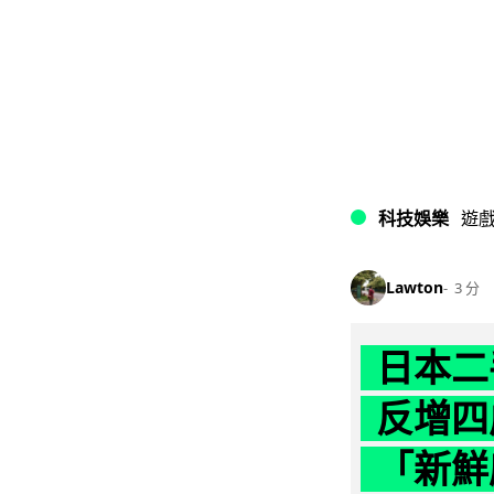
科技娛樂
遊
Lawton
3 分
日本二
反增四
「新鮮