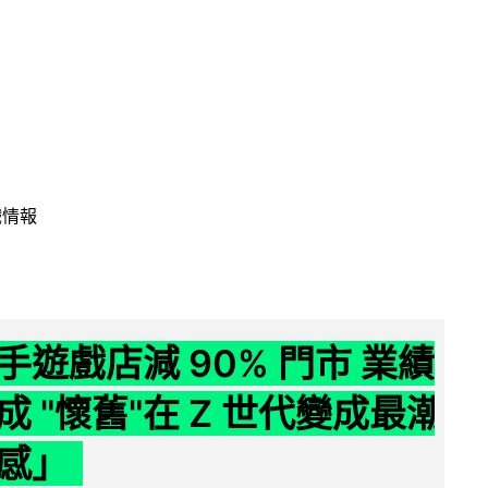
戲情報
手遊戲店減 90% 門市 業績
成 "懷舊"在 Z 世代變成最潮
感」