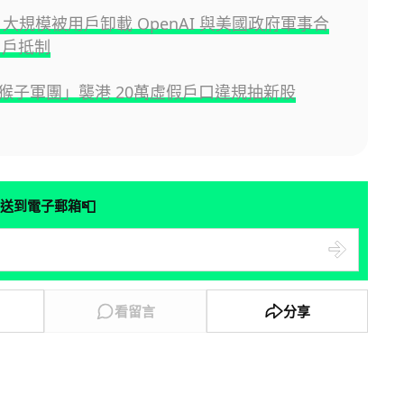
PT 大規模被用戶卸載 OpenAI 與美國政府軍事合
用戶抵制
猴子軍團」襲港 20萬虛假戶口違規抽新股
📮
送到電子郵箱
看留言
分享