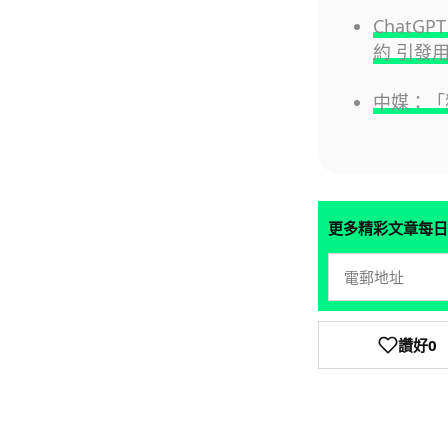
ChatG
約 引發
中媒：「
更多精彩文章每日
讚好
0