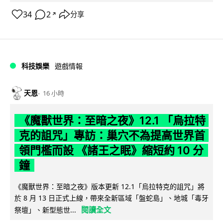
34
2
分享
↗
科技娛樂
遊戲情報
天恩
16 小時
《魔獸世界：至暗之夜》12.1 「烏拉特
克的詛咒」專訪：巢穴不為提高世界首
領門檻而設 《諸王之眠》縮短約 10 分
鐘
《魔獸世界：至暗之夜》版本更新 12.1「烏拉特克的詛咒」將
於 8 月 13 日正式上線，帶來全新區域「盤蛇島」、地城「毒牙
閱讀全文
祭壇」、新型態世...