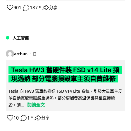
901
187
分享
↗
人工智能
arthur
1 日
Tesla HW3 舊硬件裝 FSD v14 Lite 頻
現過熱 部分電腦損毀車主須自費維修
Tesla 向 HW3 舊車款推送 FSD v14 Lite 系統，引發大量車主反
映自動駕駛電腦嚴重過熱，部分更觸發高溫保護甚至直接燒
閱讀全文
毀，須...
10
1
分享
↗