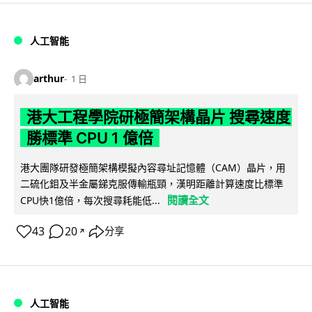
人工智能
arthur
1 日
港大工程學院研極簡架構晶片 搜尋速度
勝標準 CPU 1 億倍
港大團隊研發極簡架構模擬內容尋址記憶體（CAM）晶片，用
二硫化鉬及半金屬銻克服傳輸瓶頸，漢明距離計算速度比標準
閱讀全文
CPU快1億倍，每次搜尋耗能低...
43
20
分享
↗
人工智能