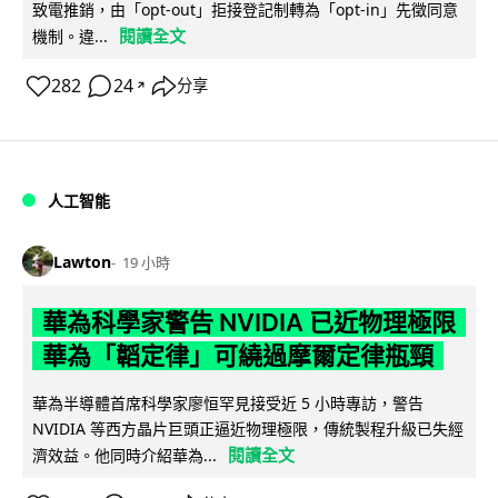
致電推銷，由「opt-out」拒接登記制轉為「opt-in」先徵同意
閱讀全文
機制。違...
282
24
分享
↗
人工智能
Lawton
19 小時
華為科學家警告 NVIDIA 已近物理極限
華為「韜定律」可繞過摩爾定律瓶頸
華為半導體首席科學家廖恒罕見接受近 5 小時專訪，警告
NVIDIA 等西方晶片巨頭正逼近物理極限，傳統製程升級已失經
閱讀全文
濟效益。他同時介紹華為...