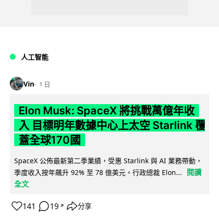
人工智能
Vin
1 日
Elon Musk: SpaceX 將挑戰萬億年收
入 目標明年數據中心上太空 Starlink 覆
蓋全球170國
SpaceX 公佈最新第二季業績，受惠 Starlink 與 AI 業務帶動，
閱讀
季度收入按年飆升 92% 至 78 億美元。行政總裁 Elon...
全文
141
19
分享
↗