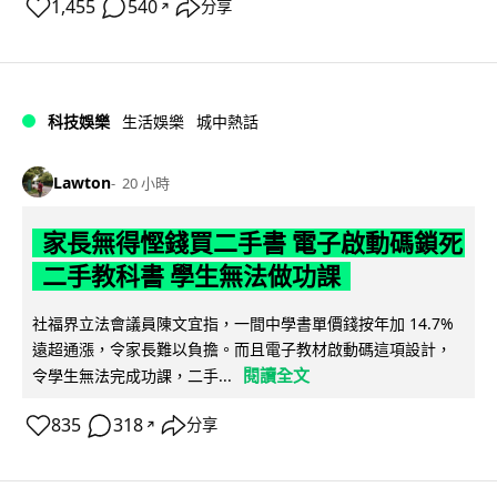
1,455
540
分享
↗
科技娛樂
生活娛樂
城中熱話
Lawton
20 小時
家長無得慳錢買二手書 電子啟動碼鎖死
二手教科書 學生無法做功課
社福界立法會議員陳文宜指，一間中學書單價錢按年加 14.7%
遠超通漲，令家長難以負擔。而且電子教材啟動碼這項設計，
閱讀全文
令學生無法完成功課，二手...
835
318
分享
↗