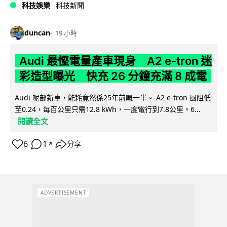
科技娛樂
科技新聞
duncan
19 小時
Audi 最慳電量產車現身 A2 e-tron 迷
彩造型曝光 快充 26 分鐘充滿 8 成電
Audi 呢部新車，能耗竟然係25年前嘅一半。 A2 e-tron 風阻低
至0.24，每百公里只需12.8 kWh，一度電行到7.8公里。6...
閱讀全文
6
1
分享
↗
ADVERTISEMENT