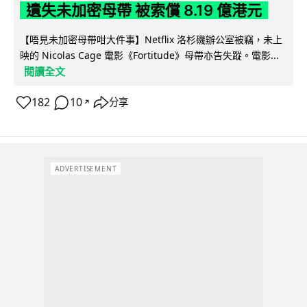
遺失未加密母帶 被索償 8.19 億港元
【唔見未加密母帶咁大件事】Netflix 洛杉磯辦公室被竊，未上
映的 Nicolas Cage 電影《Fortitude》母帶亦告失蹤。電影...
閱讀全文
182
10
分享
↗
ADVERTISEMENT