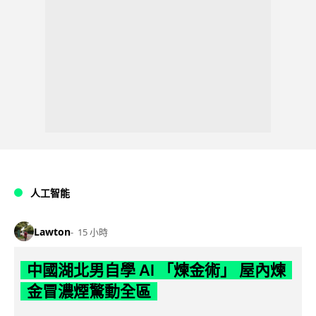
人工智能
Lawton
15 小時
中國湖北男自學 AI 「煉金術」 屋內煉
金冒濃煙驚動全區