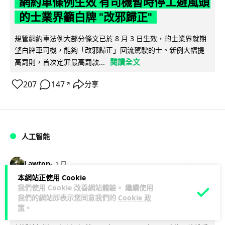
網約車條例生效 有司機暫時停工避風頭
的士業界籲白牌 "改邪歸正"
規管網約車法例大部分條文已於 8 月 3 日生效，的士業界就期
望白牌車司機，能夠「改邪歸正」回流駕駛的士。新例大幅提
閱讀全文
高罰則，首次定罪最高罰款...
207
147
分享
↗
人工智能
Lawton
1 日
本網站正使用 Cookie
我們使用 Cookie 改善網站體驗。 繼續使用
白宮拒測中國開放 AI 模型 業界質疑安
我們的網站即表示您同意我們的
Cookie 政
全框架選擇性執行
策
。