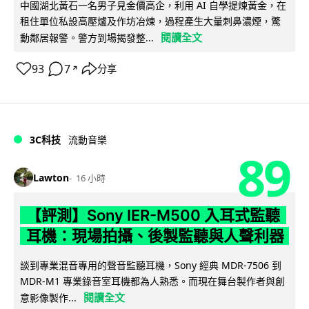
中國湖北黃石一名男子見金價高企，利用 AI 自學提煉黃金，在
租住單位私設高壓爐及作坊冶煉，過程產生大量刺鼻濃煙，驚
閱讀全文
動鄰居報警。警方到場揭發整...
93
7
分享
↗
3C科技
流動音樂
89
Lawton
16 小時
【評測】Sony IER-M500 入耳式監聽
耳機：現場拍攝、後製監聽與人聲利器
談到專業混音專用的聲音監聽耳機，Sony 經典 MDR-7506 到
MDR-M1 專業錄音室耳機都為人熟悉。而現在舞台製作者與創
閱讀全文
意影像製作...