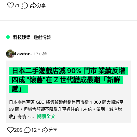
71
分享
科技娛樂
遊戲情報
Lawton
17 小時
日本二手遊戲店減 90% 門市 業績反增
四成 "懷舊"在 Z 世代變成最潮「新鮮
感」
日本零售巨頭 GEO 將懷舊遊戲銷售門市從 1,000 間大幅減至
99 間，但銷售額卻不降反升至過往的 1.4 倍。做到「減店增
閱讀全文
收」奇蹟，...
205
12
分享
↗