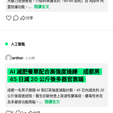
大聽力受損警號，介紹科學護耳的「60-60 原則」及 Apple 內
閱讀全文
置防護功能，...
分享
人工智能
arthur
2 小時
AI 減肥餐單配合高強度操練 成都男
45 日減 20 公斤後多器官衰竭
成都一名男子跟隨 AI 制訂高強度減脂計劃，45 日內減去約 20
公斤後昏迷送院。醫生診斷他患上尿源性膿毒症、膿毒性休克
閱讀全文
及多器官功能障礙。...
↗