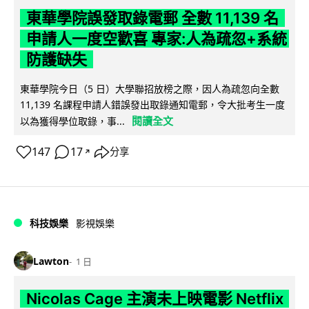
東華學院誤發取錄電郵 全數 11,139 名
申請人一度空歡喜 專家:人為疏忽+系統
防護缺失
東華學院今日（5 日）大學聯招放榜之際，因人為疏忽向全數
11,139 名課程申請人錯誤發出取錄通知電郵，令大批考生一度
閱讀全文
以為獲得學位取錄，事...
147
17
分享
↗
科技娛樂
影視娛樂
Lawton
1 日
Nicolas Cage 主演未上映電影 Netflix