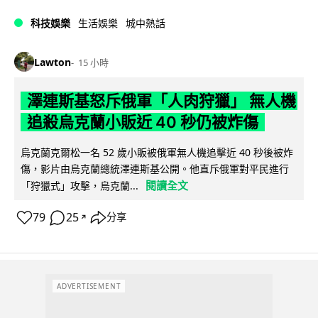
科技娛樂
生活娛樂
城中熱話
Lawton
15 小時
澤連斯基怒斥俄軍「人肉狩獵」 無人機
追殺烏克蘭小販近 40 秒仍被炸傷
烏克蘭克爾松一名 52 歲小販被俄軍無人機追擊近 40 秒後被炸
傷，影片由烏克蘭總統澤連斯基公開。他直斥俄軍對平民進行
閱讀全文
「狩獵式」攻擊，烏克蘭...
79
25
分享
↗
ADVERTISEMENT