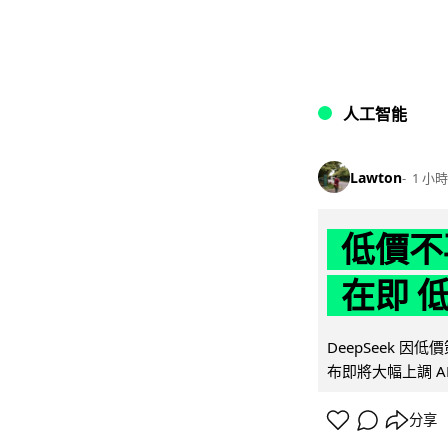
人工智能
Lawton
1 小時
低價不再
在即 
DeepSeek 
布即將大幅上調 A
分享