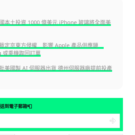
 美國本土投資 1000 億美元 iPhone 玻璃將全面美
裁定京東方侵權 影響 Apple 產品供應鏈
ng 或乘機取回訂單
 首批美國製 AI 伺服器出貨 德州伺服器廠提前投產
📮
送到電子郵箱