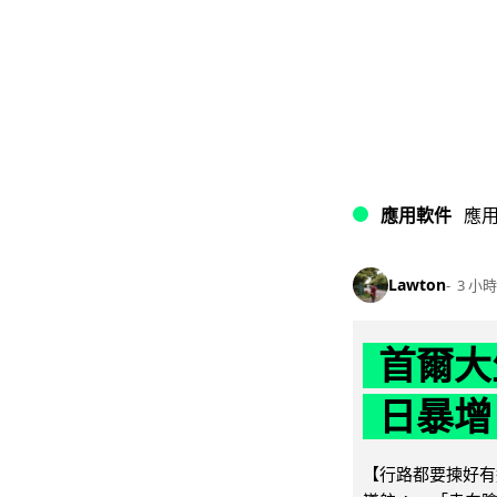
應用軟件
應
Lawton
3 小時
首爾大
日暴增
【行路都要揀好有遮