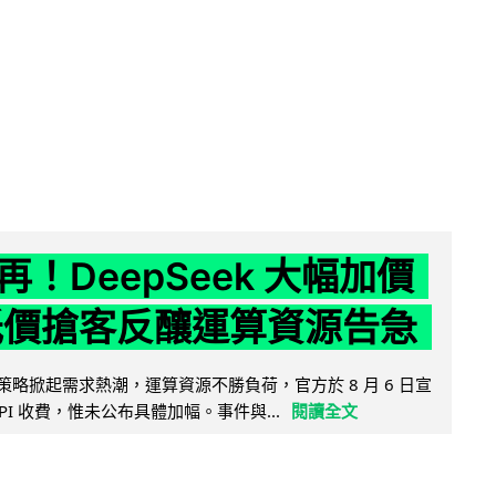
！DeepSeek 大幅加價
低價搶客反釀運算資源告急
因低價策略掀起需求熱潮，運算資源不勝負荷，官方於 8 月 6 日宣
PI 收費，惟未公布具體加幅。事件與...
閱讀全文