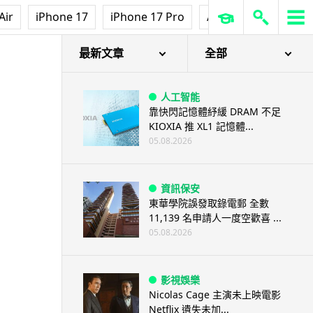
Air
iPhone 17
iPhone 17 Pro
AirPods Pro 3
Ap
最新文章
全部
人工智能
靠快閃記憶體紓緩 DRAM 不足
KIOXIA 推 XL1 記憶體...
05.08.2026
資訊保安
東華學院誤發取錄電郵 全數
11,139 名申請人一度空歡喜 ...
05.08.2026
影視娛樂
Nicolas Cage 主演未上映電影
Netflix 遺失未加...