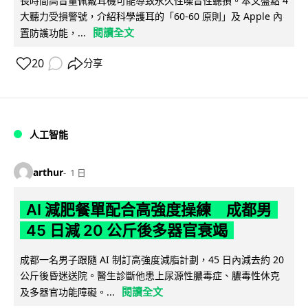
長時間高音量佩戴耳機可能導致永久性噪音性聽損。本文盤點 4
大聽力受損警號，介紹科學護耳的「60-60 原則」及 Apple 內
閱讀全文
置防護功能，...
20
分享
人工智能
arthur
1 日
AI 減肥餐單配合高強度操練 成都男
45 日減 20 公斤後多器官衰竭
成都一名男子跟隨 AI 制訂高強度減脂計劃，45 日內減去約 20
公斤後昏迷送院。醫生診斷他患上尿源性膿毒症、膿毒性休克
閱讀全文
及多器官功能障礙。...