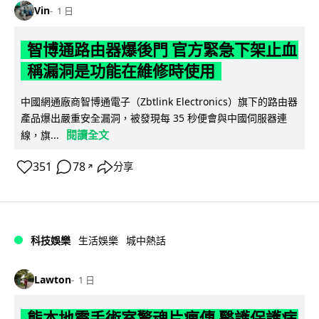
Vin
1 日
智博通路由器爆後門 官方緊急下架止血
稱漏洞是功能在維修時使用
中國網通廠商智博通電子（Zbtlink Electronics）旗下的路由器
產品爆出嚴重安全漏洞，被發現每 35 秒便會與中國伺服器連
閱讀全文
線，旗...
351
78
分享
↗
科技娛樂
生活娛樂
城中熱話
Lawton
1 日
熊本地震手術室驚魂片瘋傳 醫護保護病