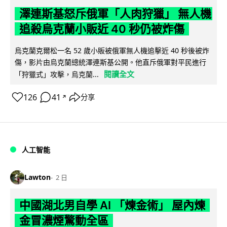
澤連斯基怒斥俄軍「人肉狩獵」 無人機
追殺烏克蘭小販近 40 秒仍被炸傷
烏克蘭克爾松一名 52 歲小販被俄軍無人機追擊近 40 秒後被炸
傷，影片由烏克蘭總統澤連斯基公開。他直斥俄軍對平民進行
閱讀全文
「狩獵式」攻擊，烏克蘭...
126
41
分享
↗
人工智能
Lawton
2 日
中國湖北男自學 AI 「煉金術」 屋內煉
金冒濃煙驚動全區