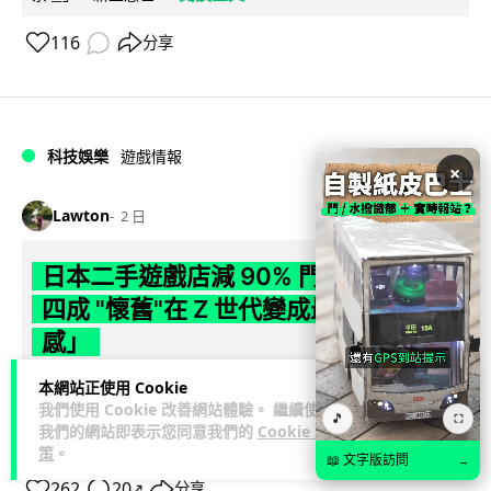
116
分享
科技娛樂
遊戲情報
×
Lawton
2 日
日本二手遊戲店減 90% 門市 業績反增
四成 "懷舊"在 Z 世代變成最潮「新鮮
感」
本網站正使用 Cookie
日本零售巨頭 GEO 將懷舊遊戲銷售門市從 1,000 間大幅減至
我們使用 Cookie 改善網站體驗。 繼續使用
99 間，但銷售額卻不降反升至過往的 1.4 倍。做到「減店增
🎵
⛶
我們的網站即表示您同意我們的
Cookie 政
閱讀全文
收」奇蹟，...
策
。
📖 文字版訪問
→
262
20
分享
↗