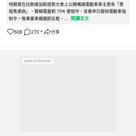
特朗普在拉斯維加斯造勢大會上公開嘲諷電動車車主患有「里
程焦慮病」，聲稱電量剩 75% 便發作，並重申已廢除電動車強
閱讀全文
制令。惟專業車媒隨即反駁，...
608
270
分享
↗
ADVERTISEMENT