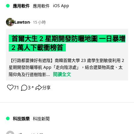
iOS App
應用軟件
應用軟件
Lawton
15 小時
首爾大生 2 星期開發防曬地圖 一日暴增
2 萬人下載衝榜首
【行路都要揀好有遮陰】南韓首爾大學 23 歲學生劉敏俊利用 2
星期開發防曬導航 App「走向陰涼處」，結合建築物高度、太
閱讀全文
陽仰角及行道樹陰影...
71
3
分享
↗
科技娛樂
科技新聞