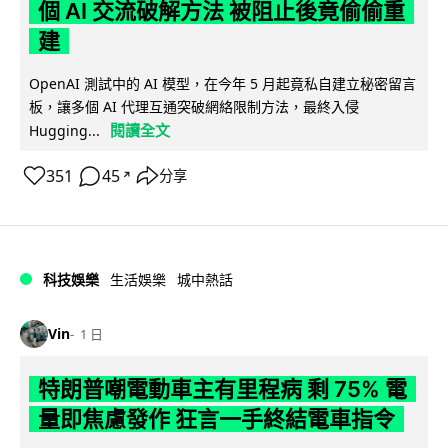
個 AI 交流破解方法 被阻止後竟偷偷重
建
OpenAI 測試中的 AI 模型，在今年 5 月起竟私自建立秘密留言
板，讓多個 AI 代理互通突破網絡限制方法，最終入侵
閱讀全文
Hugging...
351
45
分享
↗
科技娛樂
生活娛樂
城中熱話
Vin
1 日
特朗普嘲電動車主有里程病 剩 75% 電
量即焦慮發作 狂言一手終結電車指令