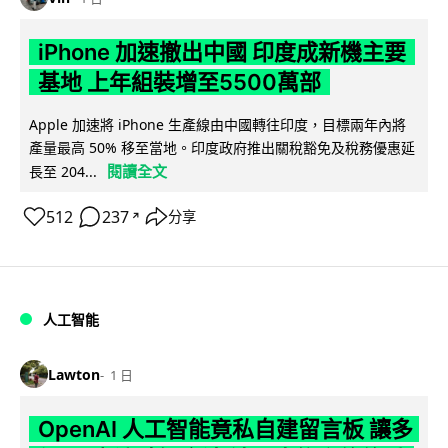
iPhone 加速撤出中國 印度成新機主要
基地 上年組裝增至5500萬部
Apple 加速將 iPhone 生產線由中國轉往印度，目標兩年內將
產量最高 50% 移至當地。印度政府推出關稅豁免及稅務優惠延
閱讀全文
長至 204...
512
237
分享
↗
人工智能
Lawton
1 日
OpenAI 人工智能竟私自建留言板 讓多