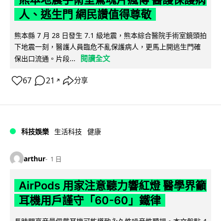
人、逃生門 網民讚值得尊敬
熊本縣 7 月 28 日發生 7.1 級地震，熊本綜合醫院手術室鏡頭拍
下地震一刻，醫護人員臨危不亂保護病人，更馬上開逃生門確
閱讀全文
保出口流通。片段...
67
21
分享
↗
科技娛樂
生活科技
健康
arthur
1 日
AirPods 用家注意聽力響紅燈 醫學界籲
耳機用戶謹守「60-60」鐵律