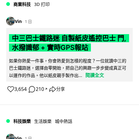
商業科技
3D 打印
Vin
1 日
中三巴士鐵路迷 自製紙皮遙控巴士 門,
水撥識郁 + 實時GPS報站
如果你熱愛一件事，你會熱愛到怎樣的程度？一位就讀中三的
巴士鐵路迷，選擇由零開始，把自己的興趣一步步變成真正可
閱讀全文
以運作的作品。他以紙皮親手製作出...
3,654
210
分享
↗
科技娛樂
生活娛樂
城中熱話
Vin
1 日