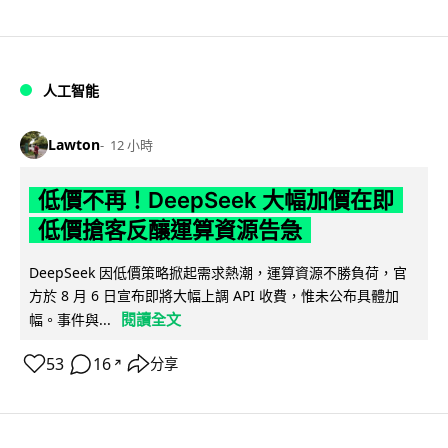
人工智能
Lawton
12 小時
低價不再！DeepSeek 大幅加價在即
低價搶客反釀運算資源告急
DeepSeek 因低價策略掀起需求熱潮，運算資源不勝負荷，官
方於 8 月 6 日宣布即將大幅上調 API 收費，惟未公布具體加
閱讀全文
幅。事件與...
53
16
分享
↗