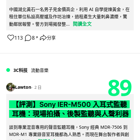
中國湖北黃石一名男子見金價高企，利用 AI 自學提煉黃金，在
租住單位私設高壓爐及作坊冶煉，過程產生大量刺鼻濃煙，驚
閱讀全文
動鄰居報警。警方到場揭發整...
113
8
分享
↗
3C科技
流動音樂
89
Lawton
2 日
【評測】Sony IER-M500 入耳式監聽
耳機：現場拍攝、後製監聽與人聲利器
談到專業混音專用的聲音監聽耳機，Sony 經典 MDR-7506 到
MDR-M1 專業錄音室耳機都為人熟悉。而現在舞台製作者與創