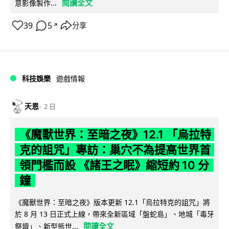
閱讀全文
意影像製作...
39
5
分享
↗
科技娛樂
遊戲情報
天恩
2 日
《魔獸世界：至暗之夜》12.1 「烏拉特
克的詛咒」專訪：巢穴不為提高世界首
領門檻而設 《諸王之眠》縮短約 10 分
鐘
《魔獸世界：至暗之夜》版本更新 12.1「烏拉特克的詛咒」將
於 8 月 13 日正式上線，帶來全新區域「盤蛇島」、地城「毒牙
閱讀全文
祭壇」、新型態世...