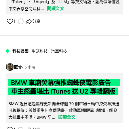
「Token」、「Agent」及「LLM」等英文術語，認為做法侵蝕
閱讀全文
中文表意空間及科...
1
分享
科技娛樂
生活科技
汽車科技
藍骨
5 小時
BMW 車廂熒幕強推蜘蛛俠電影廣告
車主怒轟堪比 iTunes 送 U2 專輯翻版
BMW 近日透過無線更新向全球逾 70 個市場車輛中控熒幕推送
《蜘蛛俠：英雄重生》宣傳動畫，啟動車輛即彈出通知，觸發
閱讀全文
大批車主不滿。BMW 早...