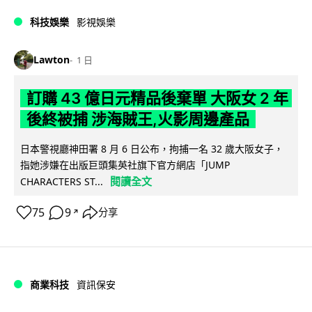
科技娛樂
影視娛樂
Lawton
1 日
訂購 43 億日元精品後棄單 大阪女 2 年
後終被捕 涉海賊王,火影周邊產品
日本警視廳神田署 8 月 6 日公布，拘捕一名 32 歲大阪女子，
指她涉嫌在出版巨頭集英社旗下官方網店「JUMP
閱讀全文
CHARACTERS ST...
75
9
分享
↗
商業科技
資訊保安