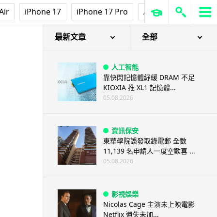
Air
iPhone 17
iPhone 17 Pro
AirPods Pro 3
Ap
最新文章
全部
人工智能
靠快閃記憶體紓緩 DRAM 不足
KIOXIA 推 XL1 記憶體...
05.08.2026
資訊保安
東華學院誤發取錄電郵 全數
11,139 名申請人一度空歡喜 ...
05.08.2026
影視娛樂
Nicolas Cage 主演未上映電影
Netflix 遺失未加...