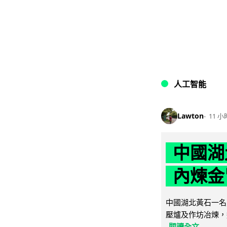
人工智能
Lawton
11 小
中國湖
內煉金
中國湖北黃石一名
壓爐及作坊冶煉，
閱讀全文