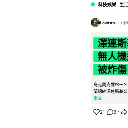
科技娛樂
生
Lawton
10 小
澤連斯
無人機
被炸傷
烏克蘭克爾松一名 
蘭總統澤連斯基公
全文
21
3
↗