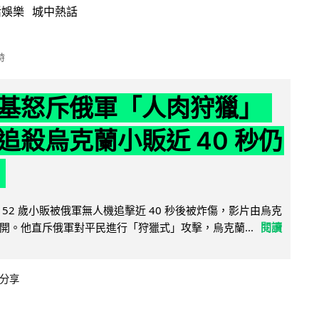
活娛樂
城中熱話
時
基怒斥俄軍「人肉狩獵」
追殺烏克蘭小販近 40 秒仍
52 歲小販被俄軍無人機追擊近 40 秒後被炸傷，影片由烏克
開。他直斥俄軍對平民進行「狩獵式」攻擊，烏克蘭...
閱讀
分享