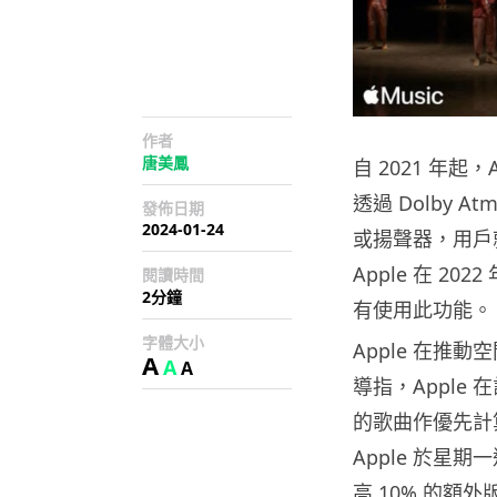
作者
唐美鳳
自 2021 年起，A
透過 Dolby
發佈日期
2024-01-24
或揚聲器，用戶
Apple 在 20
閱讀時間
2分鐘
有使用此功能。
字體大小
Apple 在推
A
A
A
導指，Apple 
的歌曲作優先計算。日
Apple 於
高 10% 的額外