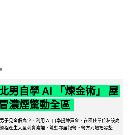
時
北男自學 AI 「煉金術」 屋
冒濃煙驚動全區
男子見金價高企，利用 AI 自學提煉黃金，在租住單位私設高
過程產生大量刺鼻濃煙，驚動鄰居報警。警方到場揭發整...