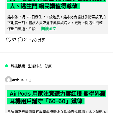
人、逃生門 網民讚值得尊敬
熊本縣 7 月 28 日發生 7.1 級地震，熊本綜合醫院手術室鏡頭拍
下地震一刻，醫護人員臨危不亂保護病人，更馬上開逃生門確
閱讀全文
保出口流通。片段...
67
21
分享
↗
科技娛樂
生活科技
健康
arthur
1 日
AirPods 用家注意聽力響紅燈 醫學界籲
耳機用戶謹守「60-60」鐵律
長時間高音量佩戴耳機可能導致永久性噪音性聽損。本文盤點 4