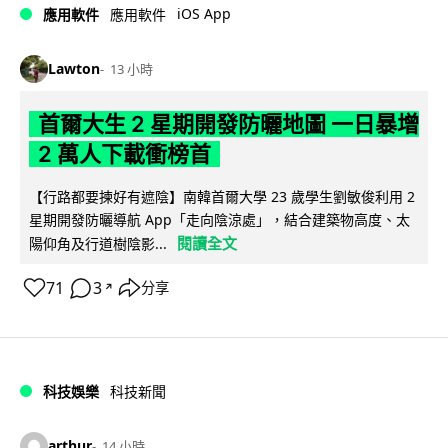
iOS App
應用軟件
應用軟件
Lawton
13 小時
首爾大生 2 星期開發防曬地圖 一日暴增
2 萬人下載衝榜首
【行路都要揀好有遮陰】南韓首爾大學 23 歲學生劉敏俊利用 2
星期開發防曬導航 App「走向陰涼處」，結合建築物高度、太
閱讀全文
陽仰角及行道樹陰影...
71
3
分享
↗
科技娛樂
科技新聞
arthur
14 小時