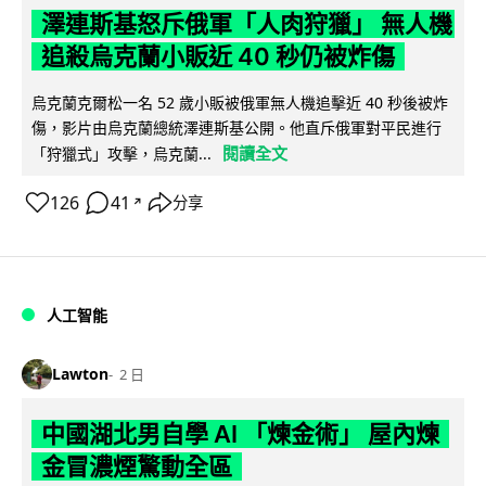
澤連斯基怒斥俄軍「人肉狩獵」 無人機
追殺烏克蘭小販近 40 秒仍被炸傷
烏克蘭克爾松一名 52 歲小販被俄軍無人機追擊近 40 秒後被炸
傷，影片由烏克蘭總統澤連斯基公開。他直斥俄軍對平民進行
閱讀全文
「狩獵式」攻擊，烏克蘭...
126
41
分享
↗
人工智能
Lawton
2 日
中國湖北男自學 AI 「煉金術」 屋內煉
金冒濃煙驚動全區