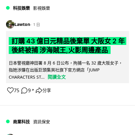
科技娛樂
影視娛樂
Lawton
1 日
訂購 43 億日元精品後棄單 大阪女 2 年
後終被捕 涉海賊王,火影周邊產品
日本警視廳神田署 8 月 6 日公布，拘捕一名 32 歲大阪女子，
指她涉嫌在出版巨頭集英社旗下官方網店「JUMP
閱讀全文
CHARACTERS ST...
75
9
分享
↗
商業科技
資訊保安