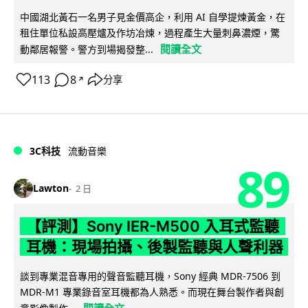
中國湖北黃石一名男子見金價高企，利用 AI 自學提煉黃金，在
租住單位私設高壓爐及作坊冶煉，過程產生大量刺鼻濃煙，驚
閱讀全文
動鄰居報警。警方到場揭發整...
113
8
分享
↗
3C科技
流動音樂
89
Lawton
2 日
【評測】Sony IER-M500 入耳式監聽
耳機：現場拍攝、後製監聽與人聲利器
談到專業混音專用的聲音監聽耳機，Sony 經典 MDR-7506 到
MDR-M1 專業錄音室耳機都為人熟悉。而現在舞台製作者與創
閱讀全文