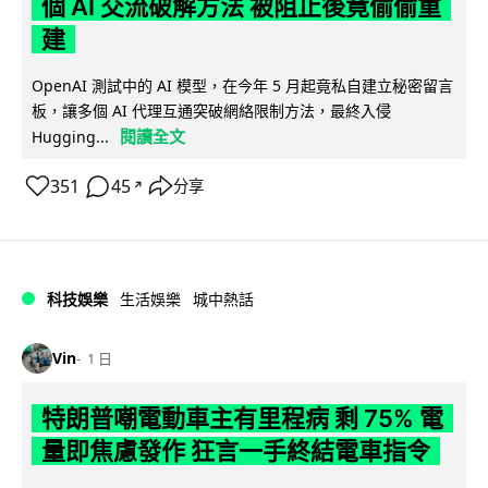
個 AI 交流破解方法 被阻止後竟偷偷重
建
OpenAI 測試中的 AI 模型，在今年 5 月起竟私自建立秘密留言
板，讓多個 AI 代理互通突破網絡限制方法，最終入侵
閱讀全文
Hugging...
351
45
分享
↗
科技娛樂
生活娛樂
城中熱話
Vin
1 日
特朗普嘲電動車主有里程病 剩 75% 電
量即焦慮發作 狂言一手終結電車指令