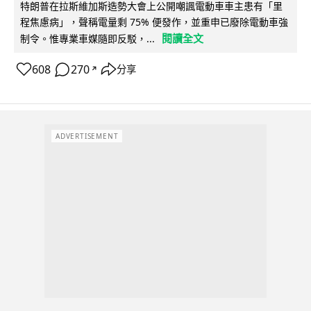
特朗普在拉斯維加斯造勢大會上公開嘲諷電動車車主患有「里
程焦慮病」，聲稱電量剩 75% 便發作，並重申已廢除電動車強
閱讀全文
制令。惟專業車媒隨即反駁，...
608
270
分享
↗
ADVERTISEMENT