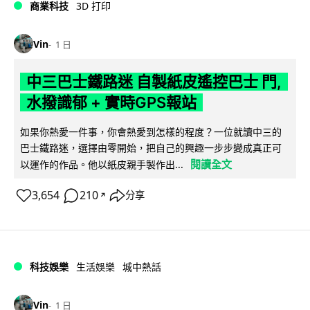
商業科技
3D 打印
Vin
1 日
中三巴士鐵路迷 自製紙皮遙控巴士 門,
水撥識郁 + 實時GPS報站
如果你熱愛一件事，你會熱愛到怎樣的程度？一位就讀中三的
巴士鐵路迷，選擇由零開始，把自己的興趣一步步變成真正可
閱讀全文
以運作的作品。他以紙皮親手製作出...
3,654
210
分享
↗
科技娛樂
生活娛樂
城中熱話
Vin
1 日