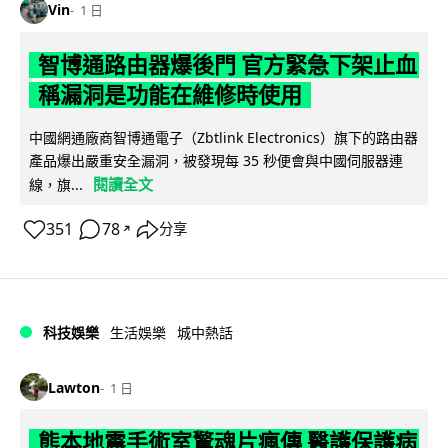
Vin
1 日
智博通路由器爆後門 官方緊急下架止血
稱漏洞是功能在維修時使用
中國網通廠商智博通電子（Zbtlink Electronics）旗下的路由器
產品爆出嚴重安全漏洞，被發現每 35 秒便會與中國伺服器連
閱讀全文
線，旗...
351
78
分享
↗
科技娛樂
生活娛樂
城中熱話
Lawton
1 日
熊本地震手術室驚魂片瘋傳 醫護保護病