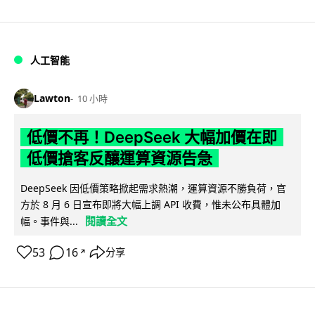
人工智能
Lawton
10 小時
低價不再！DeepSeek 大幅加價在即
低價搶客反釀運算資源告急
DeepSeek 因低價策略掀起需求熱潮，運算資源不勝負荷，官
方於 8 月 6 日宣布即將大幅上調 API 收費，惟未公布具體加
閱讀全文
幅。事件與...
53
16
分享
↗