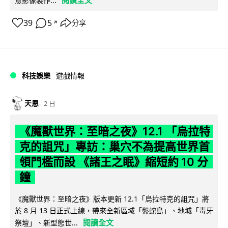
意影像製作...
39
5
分享
↗
科技娛樂
遊戲情報
天恩
2 日
《魔獸世界：至暗之夜》12.1 「烏拉特
克的詛咒」專訪：巢穴不為提高世界首
領門檻而設 《諸王之眠》縮短約 10 分
鐘
《魔獸世界：至暗之夜》版本更新 12.1「烏拉特克的詛咒」將
於 8 月 13 日正式上線，帶來全新區域「盤蛇島」、地城「毒牙
閱讀全文
祭壇」、新型態世...