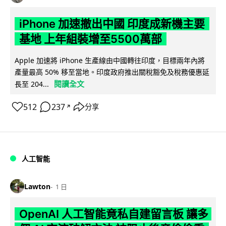
iPhone 加速撤出中國 印度成新機主要
基地 上年組裝增至5500萬部
Apple 加速將 iPhone 生產線由中國轉往印度，目標兩年內將
產量最高 50% 移至當地。印度政府推出關稅豁免及稅務優惠延
閱讀全文
長至 204...
512
237
分享
↗
人工智能
Lawton
1 日
OpenAI 人工智能竟私自建留言板 讓多