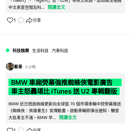
「Token」、「Agent」及「LLM」等英文術語，認為做法侵蝕
閱讀全文
中文表意空間及科...
1
分享
科技娛樂
生活科技
汽車科技
藍骨
3 小時
BMW 車廂熒幕強推蜘蛛俠電影廣告
車主怒轟堪比 iTunes 送 U2 專輯翻版
BMW 近日透過無線更新向全球逾 70 個市場車輛中控熒幕推送
《蜘蛛俠：英雄重生》宣傳動畫，啟動車輛即彈出通知，觸發
閱讀全文
大批車主不滿。BMW 早...
1
分享