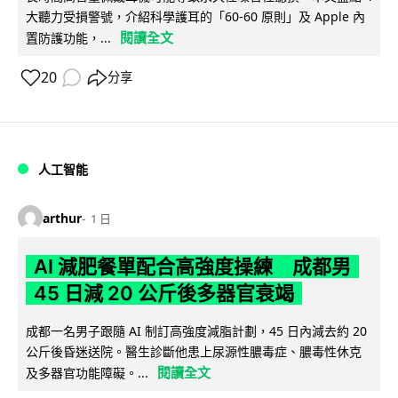
大聽力受損警號，介紹科學護耳的「60-60 原則」及 Apple 內
閱讀全文
置防護功能，...
20
分享
人工智能
arthur
1 日
AI 減肥餐單配合高強度操練 成都男
45 日減 20 公斤後多器官衰竭
成都一名男子跟隨 AI 制訂高強度減脂計劃，45 日內減去約 20
公斤後昏迷送院。醫生診斷他患上尿源性膿毒症、膿毒性休克
閱讀全文
及多器官功能障礙。...