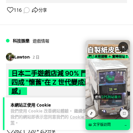
116
分享
科技娛樂
遊戲情報
×
Lawton
2 日
日本二手遊戲店減 90% 門市 業績反增
四成 "懷舊"在 Z 世代變成最潮「新鮮
感」
日本零售巨頭 GEO 將懷舊遊戲銷售門市從 1,000 間大幅減至
本網站正使用 Cookie
99 間，但銷售額卻不降反升至過往的 1.4 倍。做到「減店增
我們使用 Cookie 改善網站體驗。 繼續使用
🎵
⛶
我們的網站即表示您同意我們的
Cookie 政
閱讀全文
收」奇蹟，...
策
。
📖 文字版訪問
→
262
20
分享
↗