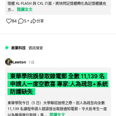
憶體 XL-FLASH 與 CXL 介面，將快閃記憶體轉化為記憶體擴充
閱讀全文
方...
84
5
分享
↗
商業科技
資訊保安
Lawton
1 日
東華學院誤發取錄電郵 全數 11,139 名
申請人一度空歡喜 專家:人為疏忽+系統
防護缺失
東華學院今日（5 日）大學聯招放榜之際，因人為疏忽向全數
11,139 名課程申請人錯誤發出取錄通知電郵，令大批考生一度
閱讀全文
以為獲得學位取錄，事...