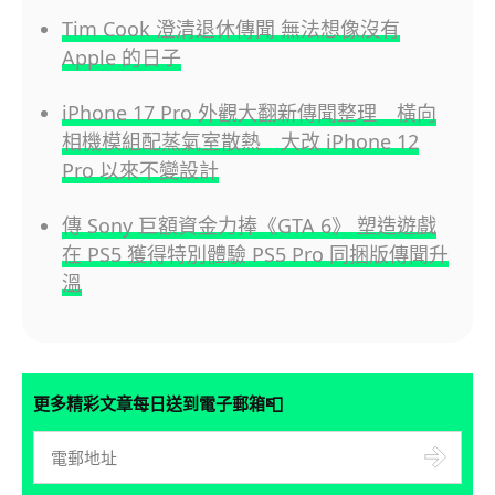
Tim Cook 澄清退休傳聞 無法想像沒有
Apple 的日子
iPhone 17 Pro 外觀大翻新傳聞整理 橫向
相機模組配蒸氣室散熱 大改 iPhone 12
Pro 以來不變設計
傳 Sony 巨額資金力捧《GTA 6》 塑造遊戲
在 PS5 獲得特別體驗 PS5 Pro 同捆版傳聞升
溫
📮
更多精彩文章每日送到電子郵箱