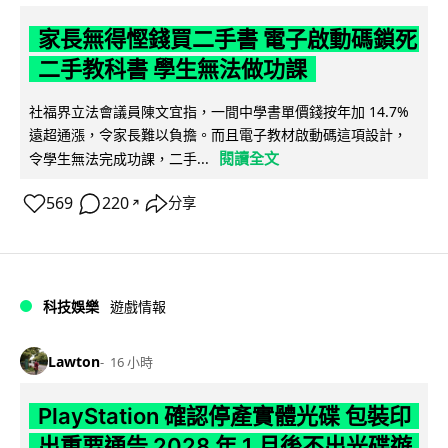
家長無得慳錢買二手書 電子啟動碼鎖死
二手教科書 學生無法做功課
社福界立法會議員陳文宜指，一間中學書單價錢按年加 14.7%
遠超通漲，令家長難以負擔。而且電子教材啟動碼這項設計，
閱讀全文
令學生無法完成功課，二手...
569
220
分享
↗
科技娛樂
遊戲情報
Lawton
16 小時
PlayStation 確認停產實體光碟 包裝印
出重要通告 2028 年 1 月後不出光碟遊