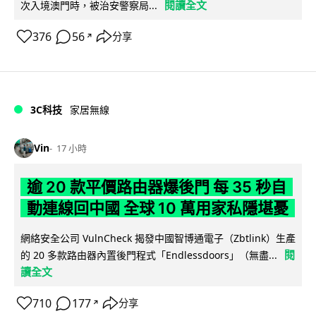
閱讀全文
次入境澳門時，被治安警察局...
376
56
分享
↗
3C科技
家居無線
Vin
17 小時
逾 20 款平價路由器爆後門 每 35 秒自
動連線回中國 全球 10 萬用家私隱堪憂
網絡安全公司 VulnCheck 揭發中國智博通電子（Zbtlink）生產
閱
的 20 多款路由器內置後門程式「Endlessdoors」（無盡...
讀全文
710
177
分享
↗