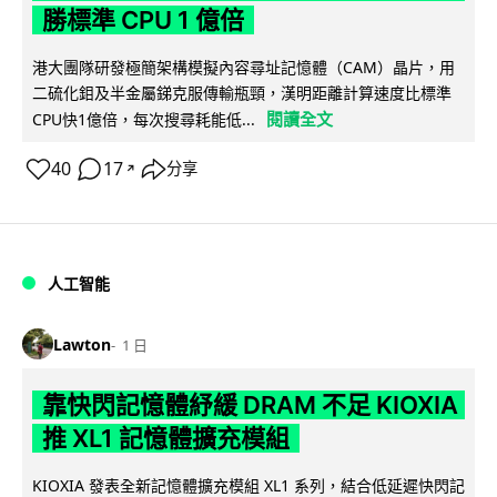
勝標準 CPU 1 億倍
港大團隊研發極簡架構模擬內容尋址記憶體（CAM）晶片，用
二硫化鉬及半金屬銻克服傳輸瓶頸，漢明距離計算速度比標準
閱讀全文
CPU快1億倍，每次搜尋耗能低...
40
17
分享
↗
人工智能
Lawton
1 日
靠快閃記憶體紓緩 DRAM 不足 KIOXIA
推 XL1 記憶體擴充模組
KIOXIA 發表全新記憶體擴充模組 XL1 系列，結合低延遲快閃記