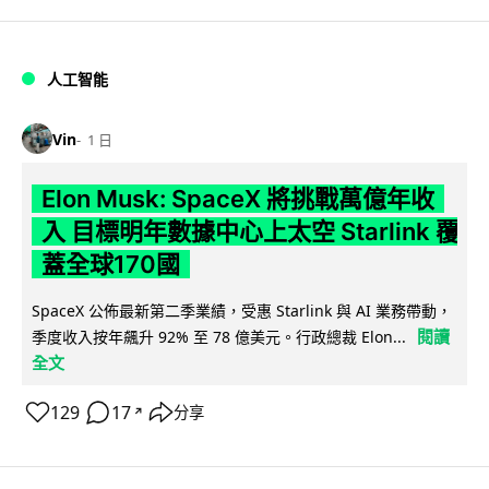
人工智能
Vin
1 日
Elon Musk: SpaceX 將挑戰萬億年收
入 目標明年數據中心上太空 Starlink 覆
蓋全球170國
SpaceX 公佈最新第二季業績，受惠 Starlink 與 AI 業務帶動，
閱讀
季度收入按年飆升 92% 至 78 億美元。行政總裁 Elon...
全文
129
17
分享
↗