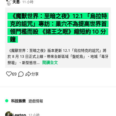
天恩
11 小時
《魔獸世界：至暗之夜》12.1 「烏拉特
克的詛咒」專訪：巢穴不為提高世界首
領門檻而設 《諸王之眠》縮短約 10 分
鐘
《魔獸世界：至暗之夜》版本更新 12.1「烏拉特克的詛咒」將
於 8 月 13 日正式上線，帶來全新區域「盤蛇島」、地城「毒牙
閱讀全文
祭壇」、新型態世...
69
分享
科技娛樂
遊戲情報
Lawton
12 小時