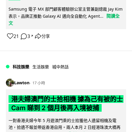
Samsung 電子 MX 部門顧客體驗辦公室主管兼副總裁 Jay Kim
閱讀全
表示，品牌正推動 Galaxy AI 邁向全自動化 Agent...
文
21
3
分享
↗
科技娛樂
生活娛樂
城中熱話
Lawton
17 小時
港夫婦澳門的士拾相機 據為己有被的士
Cam 睇到 2 個月後再入境被捕
一對香港夫婦今年 5 月遊澳門乘的士拾獲他人遺留相機及電
池，拾遺不報並帶返香港自用。兩人本月 2 日經港珠澳大橋再