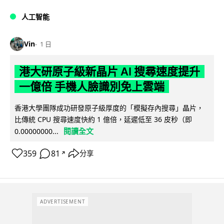
人工智能
Vin
1 日
港大研原子級新晶片 AI 搜尋速度提升
一億倍 手機人臉識別免上雲端
香港大學團隊成功研發原子級厚度的「模擬存內搜尋」晶片，
比傳統 CPU 搜尋速度快約 1 億倍，延遲低至 36 皮秒（即
閱讀全文
0.00000000...
359
81
分享
↗
ADVERTISEMENT