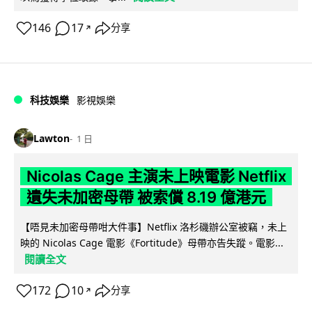
146
17
分享
↗
科技娛樂
影視娛樂
Lawton
1 日
Nicolas Cage 主演未上映電影 Netflix
遺失未加密母帶 被索償 8.19 億港元
【唔見未加密母帶咁大件事】Netflix 洛杉磯辦公室被竊，未上
映的 Nicolas Cage 電影《Fortitude》母帶亦告失蹤。電影...
閱讀全文
172
10
分享
↗