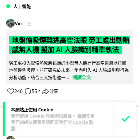
人工智能
Vin
1 日
地盤偷吸煙難逃高空法眼 勞工處出動熱
感無人機 擬加 AI 人臉識別精準執法
勞工處投入配備熱感應鏡頭的小型無人機進行高空巡邏以打擊
地盤違例吸煙，並正研究於未來一年內引入 AI 人臉識別與行為
閱讀全文
分析功能，結合三大技術進一...
246
55
分享
↗
本網站正使用 Cookie
我們使用 Cookie 改善網站體驗。 繼續使用
我們的網站即表示您同意我們的
Cookie 政
人工智能
策
。