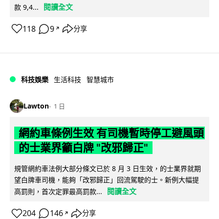
閱讀全文
款 9,4...
118
9
分享
↗
科技娛樂
生活科技
智慧城市
Lawton
1 日
網約車條例生效 有司機暫時停工避風頭
的士業界籲白牌 "改邪歸正"
規管網約車法例大部分條文已於 8 月 3 日生效，的士業界就期
望白牌車司機，能夠「改邪歸正」回流駕駛的士。新例大幅提
閱讀全文
高罰則，首次定罪最高罰款...
204
146
分享
↗