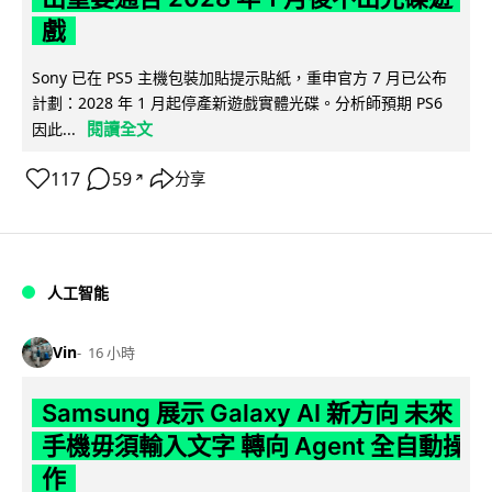
戲
Sony 已在 PS5 主機包裝加貼提示貼紙，重申官方 7 月已公布
計劃：2028 年 1 月起停產新遊戲實體光碟。分析師預期 PS6
閱讀全文
因此...
117
59
分享
↗
人工智能
Vin
16 小時
Samsung 展示 Galaxy AI 新方向 未來
手機毋須輸入文字 轉向 Agent 全自動操
作