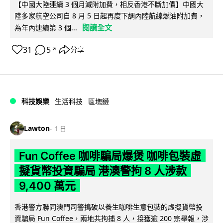
【中國大陸連續 3 個月減附加費，相反香港不斷加價】中國大
陸多家航空公司自 8 月 5 日起再度下調內陸航線燃油附加費，
閱讀全文
為年內連續第 3 個...
31
5
分享
↗
科技娛樂
生活科技
區塊鏈
Lawton
1 日
Fun Coffee 咖啡騙局爆煲 咖啡包裝虛
擬貨幣投資騙局 港澳警拘 8 人涉款
9,400 萬元
香港警方聯同澳門司警搗破以養生咖啡生意包裝的虛擬貨幣投
資騙局 Fun Coffee，兩地共拘捕 8 人，接獲逾 200 宗舉報，涉