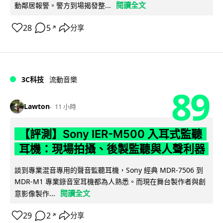
閱讀全文
動鄰居報警。警方到場揭發整...
28
5
分享
↗
3C科技
流動音樂
89
Lawton
11 小時
【評測】Sony IER-M500 入耳式監聽
耳機：現場拍攝、後製監聽與人聲利器
談到專業混音專用的聲音監聽耳機，Sony 經典 MDR-7506 到
MDR-M1 專業錄音室耳機都為人熟悉。而現在舞台製作者與創
閱讀全文
意影像製作...
29
2
分享
↗