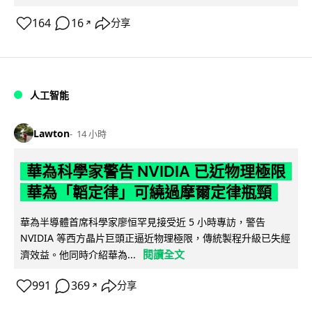
164
16
分享
↗
人工智能
Lawton
14 小時
華為科學家警告 NVIDIA 已近物理極限
華為「韜定律」可繞過摩爾定律瓶頸
華為半導體首席科學家廖恒罕見接受近 5 小時專訪，警告
NVIDIA 等西方晶片巨頭正逼近物理極限，傳統製程升級已失經
閱讀全文
濟效益。他同時介紹華為...
991
369
分享
↗