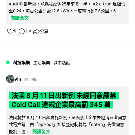
Audi 呢部新車，能耗竟然係25年前嘅一半。 A2 e-tron 風阻低
至0.24，每百公里只需12.8 kWh，一度電行到7.8公里。6...
閱讀全文
5
1
分享
↗
科技娛樂
生活娛樂
城中熱話
Vin
14 小時
法國 8 月 11 日出新例 未經同意嚴禁
Cold Call 違規企業最高罰 345 萬
法國將於 8 月 11 日起實施新例，全面禁止企業未經消費者同意
致電推銷，由「opt-out」拒接登記制轉為「opt-in」先徵同意
閱讀全文
機制。違...