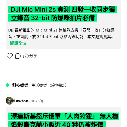
DJI Mic Mini 2s 實測 四發一收同步獨
立錄音 32-bit 防爆咪拍片必備
DJI 最新推出的 Mic Mini 2s 無線咪支援「四發一收」分軌錄
音，並首度下放 32-bit Float 浮點內錄功能。本文經實測其...
閱讀全文
分享
科技娛樂
生活娛樂
城中熱話
Lawton
10 小時
澤連斯基怒斥俄軍「人肉狩獵」 無人機
追殺烏克蘭小販近 40 秒仍被炸傷