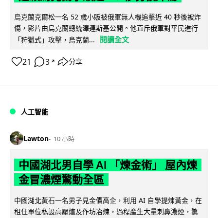
烏克蘭克爾松一名 52 歲小販被俄軍無人機追擊近 40 秒後被炸
傷，影片由烏克蘭總統澤連斯基公開。他直斥俄軍對平民進行
閱讀全文
「狩獵式」攻擊，烏克蘭...
21
3
分享
↗
人工智能
Lawton
10 小時
中國湖北男自學 AI 「煉金術」 屋內煉
金冒濃煙驚動全區
中國湖北黃石一名男子見金價高企，利用 AI 自學提煉黃金，在
租住單位私設高壓爐及作坊冶煉，過程產生大量刺鼻濃煙，驚