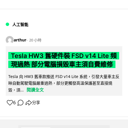
人工智能
arthur
20 小時
Tesla HW3 舊硬件裝 FSD v14 Lite 頻
現過熱 部分電腦損毀車主須自費維修
Tesla 向 HW3 舊車款推送 FSD v14 Lite 系統，引發大量車主反
映自動駕駛電腦嚴重過熱，部分更觸發高溫保護甚至直接燒
閱讀全文
毀，須...
6
分享