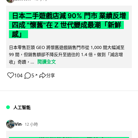
日本二手遊戲店減 90% 門市 業績反增
四成 "懷舊"在 Z 世代變成最潮「新鮮
感」
日本零售巨頭 GEO 將懷舊遊戲銷售門市從 1,000 間大幅減至
99 間，但銷售額卻不降反升至過往的 1.4 倍。做到「減店增
閱讀全文
收」奇蹟，...
104
5
分享
↗
人工智能
Vin
12 小時