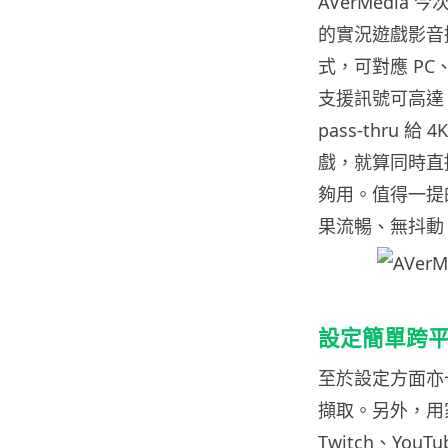
AVerMedia 今
的實況遊戲影音擷
式，可對應 PC
支援訊號可高達 
pass-thru
戲，就算同時直
夠用。值得一提
果流暢、無抖動
設定簡單跨
至於設定方面亦
擷取。另外，用家亦
Twitch、Yo