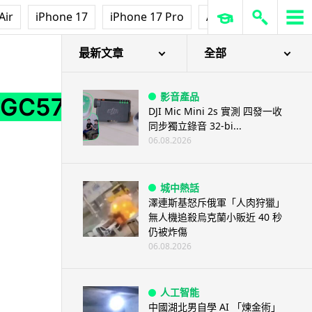
Air
iPhone 17
iPhone 17 Pro
AirPods Pro 3
Ap
最新文章
全部
影音產品
D GC571
DJI Mic Mini 2s 實測 四發一收
同步獨立錄音 32-bi...
06.08.2026
城中熱話
澤連斯基怒斥俄軍「人肉狩獵」
無人機追殺烏克蘭小販近 40 秒
仍被炸傷
06.08.2026
人工智能
中國湖北男自學 AI 「煉金術」