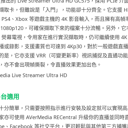
次推出的 Live Streamer Ultra HD GC575，採用 PCI
取卡，但雖說是「入門」，功能卻十分齊全。它支援 HDMI
、PS4、Xbox 等遊戲主機的 4K 影音輸入，而且擁有高
1080p120，可確保擷取下來的檔案十分流暢。另外，
 給 4K 熒幕電視，令用家在進行實況擷取時，仍可繼續使用 4
播或錄影，支援畫質也可達到 4Kp30，對於一般遊戲直
的是，它亦支援 VRR（可變更新率）視訊捕捉及直通功
，亦不會出現幀撕裂，令直播效果更加出色。
平台適用
十分簡單，只需要按照指示進行安裝及設定就可以實現高
可使用 AVerMedia RECentral 升級你的直播並同
uTube、Facebook 等社交平台，更可輕鬆與其他第三方