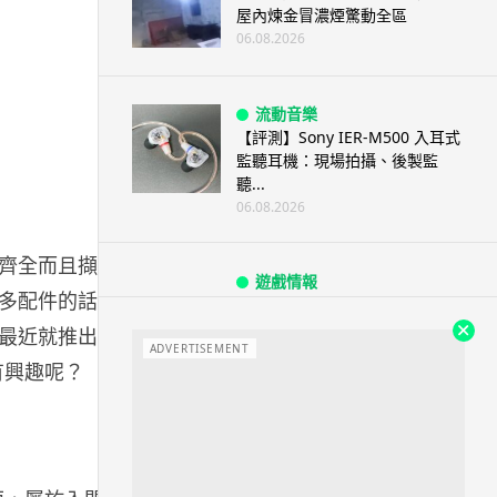
屋內煉金冒濃煙驚動全區
06.08.2026
流動音樂
【評測】Sony IER-M500 入耳式
監聽耳機：現場拍攝、後製監
聽...
06.08.2026
齊全而且擷取
遊戲情報
多配件的話，
《魔獸世界：至暗之夜》12.1
「烏拉特克的詛咒」專訪：巢穴
a 最近就推出了
不為提高世...
ADVERTISEMENT
沒有興趣呢？
06.08.2026
遊戲情報
日本二手遊戲店減 90% 門市 業
績反增四成 “懷...