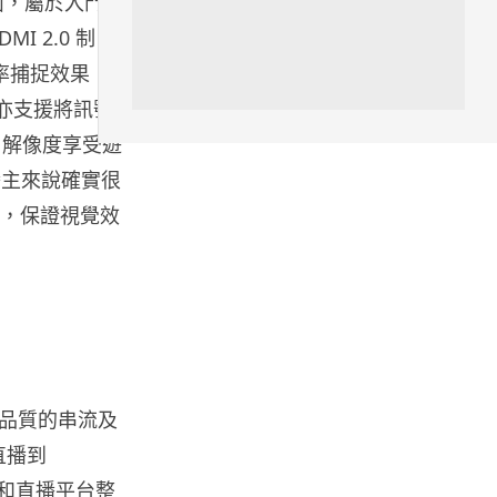
e 介面，屬於入門級
06.08.2026
 2.0 制
幀率捕捉效果，
人工智能
它亦支援將訊號
Meta AI 模型測試期間入侵他家
K 解像度享受遊
公司 三大 AI 巨頭接連曝安全
漏...
播主來說確實很
06.08.2026
能，保證視覺效
科技新聞
Audi 最慳電量產車現身 A2 e-
tron 迷彩造型曝光 快充 2...
06.08.2026
城中熱話
品質的串流及
法國 8 月 11 日出新例 未經同意
時直播到
嚴禁 Cold Call 違規企...
06.08.2026
捕獲和直播平台整