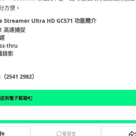
分方便。
e Streamer Ultra HD GC571
功能簡介
x 1 高速捕捉
遲
s-thru
直播錄影
（2541 2982）
📮
送到電子郵箱
好
0
看留言