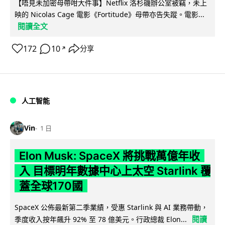
【唔見未加密母帶咁大件事】Netflix 洛杉磯辦公室被竊，未上
映的 Nicolas Cage 電影《Fortitude》母帶亦告失蹤。電影...
閱讀全文
172
10
分享
↗
人工智能
Vin
1 日
Elon Musk: SpaceX 將挑戰萬億年收
入 目標明年數據中心上太空 Starlink 覆
蓋全球170國
SpaceX 公佈最新第二季業績，受惠 Starlink 與 AI 業務帶動，
閱讀
季度收入按年飆升 92% 至 78 億美元。行政總裁 Elon...