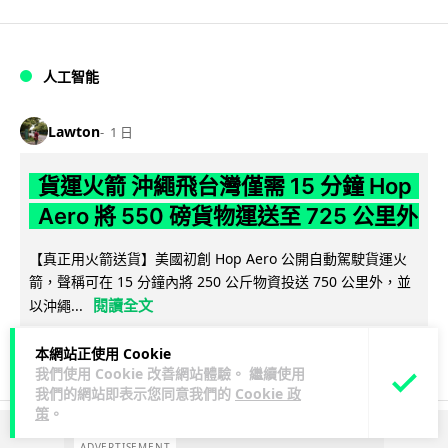
人工智能
Lawton
1 日
貨運火箭 沖繩飛台灣僅需 15 分鐘 Hop
Aero 將 550 磅貨物運送至 725 公里外
【真正用火箭送貨】美國初創 Hop Aero 公開自動駕駛貨運火
箭，聲稱可在 15 分鐘內將 250 公斤物資投送 750 公里外，並
閱讀全文
以沖繩...
52
6
分享
↗
本網站正使用 Cookie
我們使用 Cookie 改善網站體驗。 繼續使用
我們的網站即表示您同意我們的
Cookie 政
策
。
ADVERTISEMENT