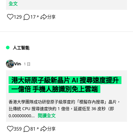
全文
129
17
分享
↗
人工智能
Vin
1 日
港大研原子級新晶片 AI 搜尋速度提升
一億倍 手機人臉識別免上雲端
香港大學團隊成功研發原子級厚度的「模擬存內搜尋」晶片，
比傳統 CPU 搜尋速度快約 1 億倍，延遲低至 36 皮秒（即
閱讀全文
0.00000000...
359
81
分享
↗