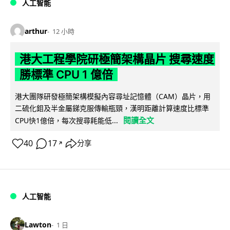
人工智能
arthur
12 小時
港大工程學院研極簡架構晶片 搜尋速度
勝標準 CPU 1 億倍
港大團隊研發極簡架構模擬內容尋址記憶體（CAM）晶片，用
二硫化鉬及半金屬銻克服傳輸瓶頸，漢明距離計算速度比標準
閱讀全文
CPU快1億倍，每次搜尋耗能低...
40
17
分享
↗
人工智能
Lawton
1 日