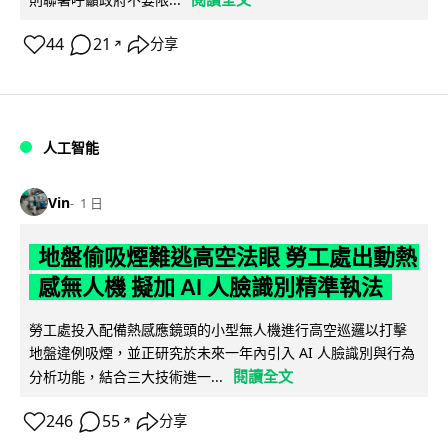
44
21
分享
↗
人工智能
Vin
1 日
地盤偷吸煙難逃高空法眼 勞工處出動熱
感無人機 擬加 AI 人臉識別精準執法
勞工處投入配備熱感應鏡頭的小型無人機進行高空巡邏以打擊
地盤違例吸煙，並正研究於未來一年內引入 AI 人臉識別與行為
閱讀全文
分析功能，結合三大技術進一...
246
55
分享
↗