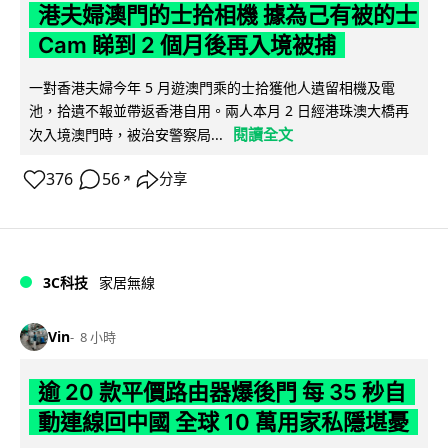
港夫婦澳門的士拾相機 據為己有被的士
Cam 睇到 2 個月後再入境被捕
一對香港夫婦今年 5 月遊澳門乘的士拾獲他人遺留相機及電
池，拾遺不報並帶返香港自用。兩人本月 2 日經港珠澳大橋再
閱讀全文
次入境澳門時，被治安警察局...
376
56
分享
↗
3C科技
家居無線
Vin
8 小時
逾 20 款平價路由器爆後門 每 35 秒自
動連線回中國 全球 10 萬用家私隱堪憂