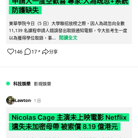
申請人一度空歡喜 專家:人為疏忽+系統
防護缺失
東華學院今日（5 日）大學聯招放榜之際，因人為疏忽向全數
11,139 名課程申請人錯誤發出取錄通知電郵，令大批考生一度
閱讀全文
以為獲得學位取錄，事...
146
17
分享
↗
科技娛樂
影視娛樂
Lawton
1 日
Nicolas Cage 主演未上映電影 Netflix
遺失未加密母帶 被索償 8.19 億港元