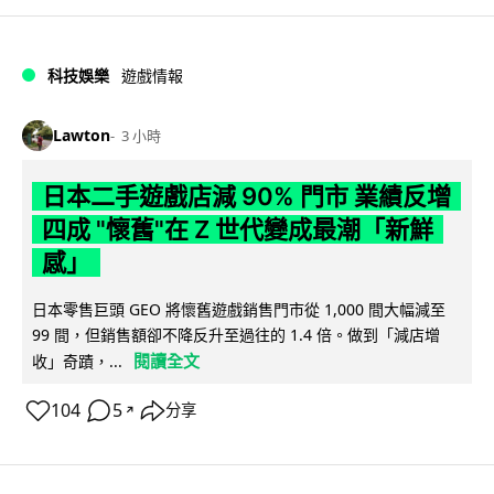
科技娛樂
遊戲情報
Lawton
3 小時
日本二手遊戲店減 90% 門市 業績反增
四成 "懷舊"在 Z 世代變成最潮「新鮮
感」
日本零售巨頭 GEO 將懷舊遊戲銷售門市從 1,000 間大幅減至
99 間，但銷售額卻不降反升至過往的 1.4 倍。做到「減店增
閱讀全文
收」奇蹟，...
104
5
分享
↗