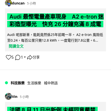
duncan
5 小時
Audi 最慳電量產車現身 A2 e-tron 迷
彩造型曝光 快充 26 分鐘充滿 8 成電
Audi 呢部新車，能耗竟然係25年前嘅一半。 A2 e-tron 風阻低
至0.24，每百公里只需12.8 kWh，一度電行到7.8公里。6...
閱讀全文
5
1
分享
↗
科技娛樂
生活娛樂
城中熱話
Vin
5 小時
法國 8 月 11 日出新例 未經同意嚴禁