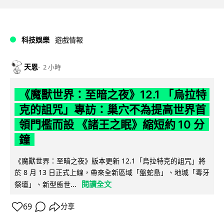
科技娛樂
遊戲情報
天恩
2 小時
《魔獸世界：至暗之夜》12.1 「烏拉特
克的詛咒」專訪：巢穴不為提高世界首
領門檻而設 《諸王之眠》縮短約 10 分
鐘
《魔獸世界：至暗之夜》版本更新 12.1「烏拉特克的詛咒」將
於 8 月 13 日正式上線，帶來全新區域「盤蛇島」、地城「毒牙
閱讀全文
祭壇」、新型態世...
69
分享