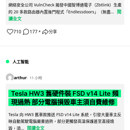
網絡安全公司 VulnCheck 揭發中國智博通電子（Zbtlink）生產
閱
的 20 多款路由器內置後門程式「Endlessdoors」（無盡...
讀全文
710
177
分享
↗
人工智能
arthur
11 小時
Tesla HW3 舊硬件裝 FSD v14 Lite 頻
現過熱 部分電腦損毀車主須自費維修
Tesla 向 HW3 舊車款推送 FSD v14 Lite 系統，引發大量車主反
映自動駕駛電腦嚴重過熱，部分更觸發高溫保護甚至直接燒
閱讀全文
毀，須...