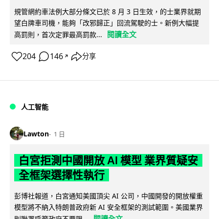
規管網約車法例大部分條文已於 8 月 3 日生效，的士業界就期
望白牌車司機，能夠「改邪歸正」回流駕駛的士。新例大幅提
閱讀全文
高罰則，首次定罪最高罰款...
204
146
分享
↗
人工智能
Lawton
1 日
白宮拒測中國開放 AI 模型 業界質疑安
全框架選擇性執行
彭博社報道，白宮通知美國頂尖 AI 公司，中國開發的開放權重
模型將不納入特朗普政府新 AI 安全框架的測試範圍。美國業界
閱讀全文
則聯署呼籲政府不要限...