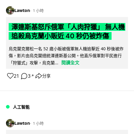
Lawton
1 小時
澤連斯基怒斥俄軍「人肉狩獵」 無人機
追殺烏克蘭小販近 40 秒仍被炸傷
烏克蘭克爾松一名 52 歲小販被俄軍無人機追擊近 40 秒後被炸
傷，影片由烏克蘭總統澤連斯基公開。他直斥俄軍對平民進行
閱讀全文
「狩獵式」攻擊，烏克蘭...
21
3
分享
↗
人工智能
Lawton
1 小時