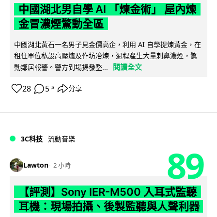
中國湖北男自學 AI 「煉金術」 屋內煉
金冒濃煙驚動全區
中國湖北黃石一名男子見金價高企，利用 AI 自學提煉黃金，在
租住單位私設高壓爐及作坊冶煉，過程產生大量刺鼻濃煙，驚
閱讀全文
動鄰居報警。警方到場揭發整...
28
5
分享
↗
3C科技
流動音樂
89
Lawton
2 小時
【評測】Sony IER-M500 入耳式監聽
耳機：現場拍攝、後製監聽與人聲利器