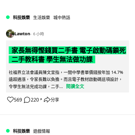
科技娛樂
生活娛樂
城中熱話
Lawton
6 小時
家長無得慳錢買二手書 電子啟動碼鎖死
二手教科書 學生無法做功課
社福界立法會議員陳文宜指，一間中學書單價錢按年加 14.7%
遠超通漲，令家長難以負擔。而且電子教材啟動碼這項設計，
閱讀全文
令學生無法完成功課，二手...
569
220
分享
↗
科技娛樂
遊戲情報