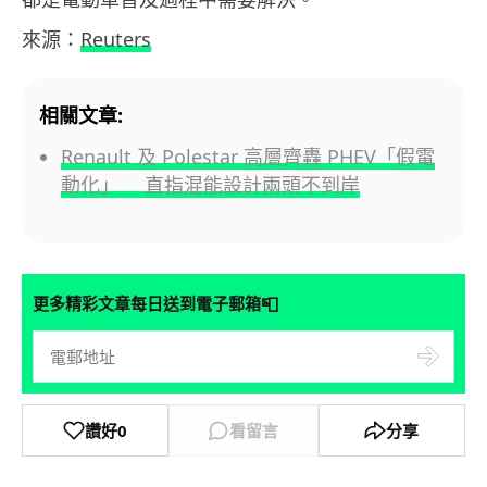
來源：
Reuters
相關文章:
Renault 及 Polestar 高層齊轟 PHEV「假電
動化」 直指混能設計兩頭不到岸
📮
更多精彩文章每日送到電子郵箱
讚好
0
看留言
分享