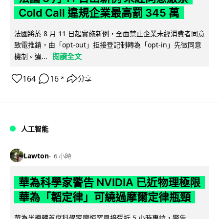
Cold Call 違規企業最高罰 345 萬
法國將於 8 月 11 日起實施新例，全面禁止企業未經消費者同意
致電推銷，由「opt-out」拒接登記制轉為「opt-in」先徵同意
閱讀全文
機制。違...
164
16
分享
↗
人工智能
Lawton
6 小時
華為科學家警告 NVIDIA 已近物理極限
華為「韜定律」可繞過摩爾定律瓶頸
華為半導體首席科學家廖恒罕見接受近 5 小時專訪，警告