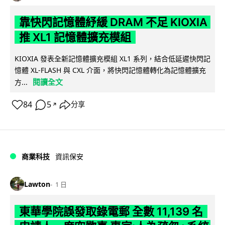
靠快閃記憶體紓緩 DRAM 不足 KIOXIA
推 XL1 記憶體擴充模組
KIOXIA 發表全新記憶體擴充模組 XL1 系列，結合低延遲快閃記
憶體 XL-FLASH 與 CXL 介面，將快閃記憶體轉化為記憶體擴充
閱讀全文
方...
84
5
分享
↗
商業科技
資訊保安
Lawton
1 日
東華學院誤發取錄電郵 全數 11,139 名