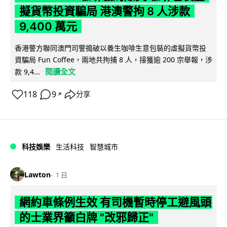
擬貨幣投資騙局 港澳警拘 8 人涉款
9,400 萬元
香港警方聯同澳門司警搗破以養生咖啡生意包裝的虛擬貨幣投
資騙局 Fun Coffee，兩地共拘捕 8 人，接獲逾 200 宗舉報，涉
閱讀全文
款 9,4...
118
9
分享
↗
科技娛樂
生活科技
智慧城市
Lawton
1 日
網約車條例生效 有司機暫時停工避風頭
的士業界籲白牌 "改邪歸正"