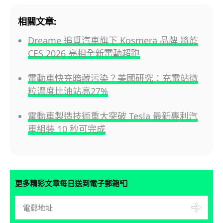
相關文章:
Dreame 追覓汽車旗下 Kosmera 品牌 將於
CES 2026 亮相全新電動超跑
電動車快充暗藏污染？美國研究：充電站微
粒濃度比油站高27%
電動車製造技術重大突破 Tesla 最新專利汽
車組裝 10 秒可完成
📮
更多精彩文章每日送到電子郵箱