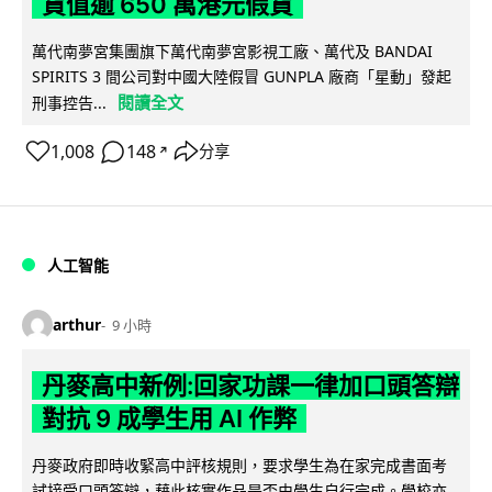
貨值逾 650 萬港元假貨
萬代南夢宮集團旗下萬代南夢宮影視工廠、萬代及 BANDAI
SPIRITS 3 間公司對中國大陸假冒 GUNPLA 廠商「星動」發起
閱讀全文
刑事控告...
1,008
148
分享
↗
人工智能
arthur
9 小時
丹麥高中新例:回家功課一律加口頭答辯
對抗 9 成學生用 AI 作弊
丹麥政府即時收緊高中評核規則，要求學生為在家完成書面考
試接受口頭答辯，藉此核實作品是否由學生自行完成。學校亦