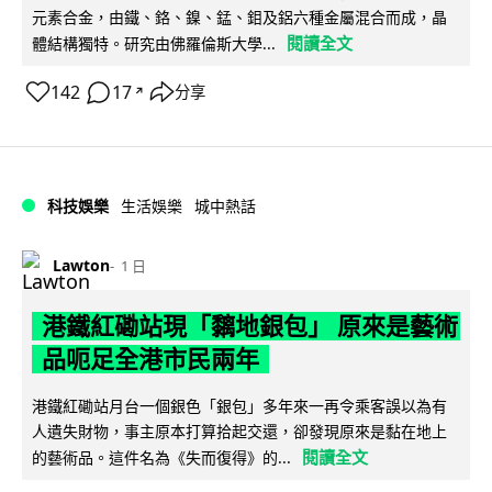
元素合金，由鐵、鉻、鎳、錳、鉬及鋁六種金屬混合而成，晶
閱讀全文
體結構獨特。研究由佛羅倫斯大學...
142
17
分享
↗
科技娛樂
生活娛樂
城中熱話
Lawton
1 日
港鐵紅磡站現「黐地銀包」 原來是藝術
品呃足全港市民兩年
港鐵紅磡站月台一個銀色「銀包」多年來一再令乘客誤以為有
人遺失財物，事主原本打算拾起交還，卻發現原來是黏在地上
閱讀全文
的藝術品。這件名為《失而復得》的...