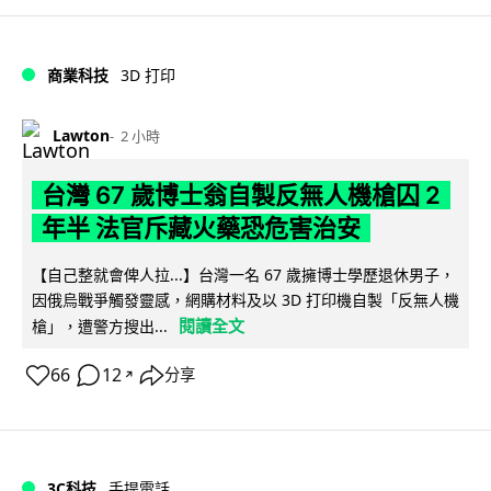
商業科技
3D 打印
Lawton
2 小時
台灣 67 歲博士翁自製反無人機槍囚 2
年半 法官斥藏火藥恐危害治安
【自己整就會俾人拉...】台灣一名 67 歲擁博士學歷退休男子，
因俄烏戰爭觸發靈感，網購材料及以 3D 打印機自製「反無人機
閱讀全文
槍」，遭警方搜出...
66
12
分享
↗
3C科技
手提電話