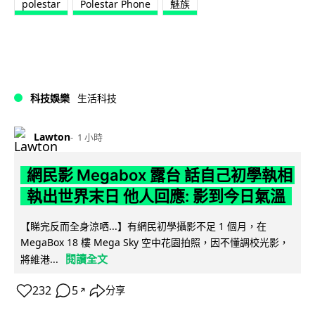
polestar
Polestar Phone
魅族
科技娛樂
生活科技
Lawton
1 小時
網民影 Megabox 露台 話自己初學執相
執出世界末日 他人回應: 影到今日氣溫
【睇完反而全身涼哂...】有網民初學攝影不足 1 個月，在
MegaBox 18 樓 Mega Sky 空中花園拍照，因不懂調校光影，
閱讀全文
將維港...
232
5
分享
↗