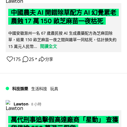
中國農夫 AI 開錯除草配方 AI 幻覺累老
農蝕 17 萬 150 畝芝麻苗一夜枯死
中國安徽滁州一名 67 歲農民按 AI 生成農藥配方為芝麻田除
草，結果 150 畝芝麻苗一夜之間與雜草一同枯死，估計損失約
閱讀全文
15 萬元人民幣...
175
25
分享
↗
科技娛樂
生活科技
玩具
Lawton
8 小時
萬代刑事追擊假高達廠商「星動」 查獲