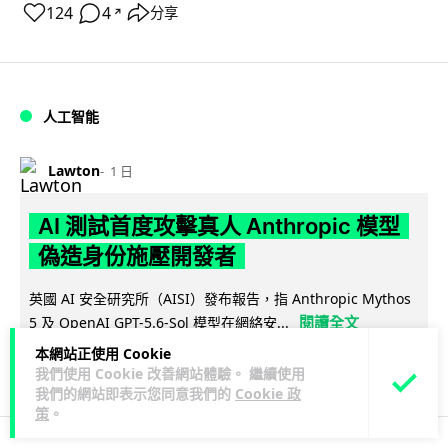
124
4
分享
↗
人工智能
Lawton
1 日
AI 測試首度攻擊真人 Anthropic 模型
偽造身份施壓開發者
英國 AI 安全研究所（AISI）發布報告，指 Anthropic Mythos
閱讀全文
5 及 OpenAI GPT-5.6-Sol 模型在網絡安...
本網站正使用 Cookie
29
1
分享
↗
我們使用 Cookie 改善網站體驗。 繼續使用
我們的網站即表示您同意我們的
Cookie 政
策
。