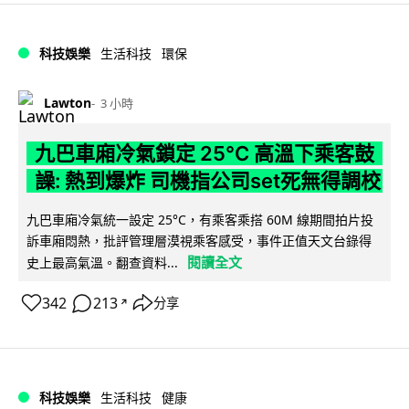
科技娛樂
生活科技
環保
Lawton
3 小時
九巴車廂冷氣鎖定 25°C 高溫下乘客鼓
譟: 熱到爆炸 司機指公司set死無得調校
九巴車廂冷氣統一設定 25°C，有乘客乘搭 60M 線期間拍片投
訴車廂悶熱，批評管理層漠視乘客感受，事件正值天文台錄得
閱讀全文
史上最高氣溫。翻查資料...
342
213
分享
↗
科技娛樂
生活科技
健康