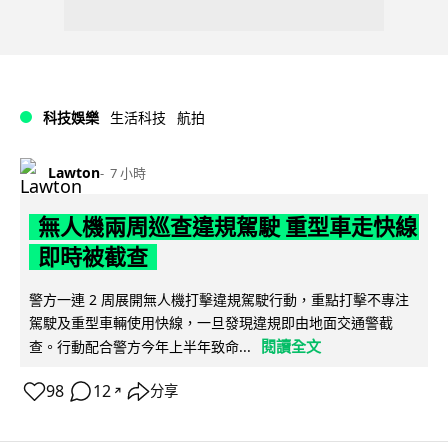
科技娛樂
生活科技
航拍
Lawton
7 小時
無人機兩周巡查違規駕駛 重型車走快線
即時被截查
警方一連 2 周展開無人機打擊違規駕駛行動，重點打擊不專注
駕駛及重型車輛使用快線，一旦發現違規即由地面交通警截
閱讀全文
查。行動配合警方今年上半年致命...
98
12
分享
↗