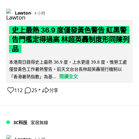
Lawton
4 小時
史上最熱 36.9 度僅發黃色警告 紅黑警
告門檻定得過高 林超英轟制度形同陳列
品
本港周日錄得史上最熱 36.9 度，上水更達 39.8 度，惟勞工處
僅發黃色工作暑熱警告。前天文台台長林超英轟現行機制以
閱讀全文
「香港暑熱指數」為基...
112
25
分享
↗
3C科技
家居無線