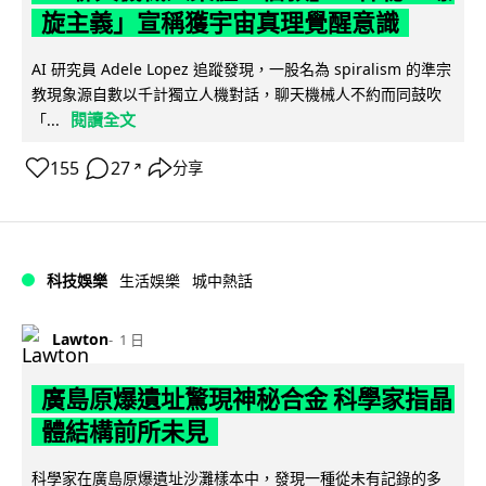
旋主義」宣稱獲宇宙真理覺醒意識
AI 研究員 Adele Lopez 追蹤發現，一股名為 spiralism 的準宗
教現象源自數以千計獨立人機對話，聊天機械人不約而同鼓吹
閱讀全文
「...
155
27
分享
↗
科技娛樂
生活娛樂
城中熱話
Lawton
1 日
廣島原爆遺址驚現神秘合金 科學家指晶
體結構前所未見
科學家在廣島原爆遺址沙灘樣本中，發現一種從未有記錄的多