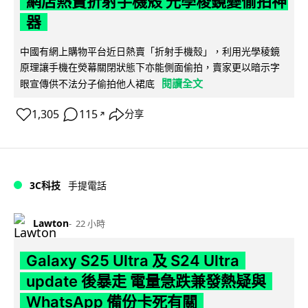
網店熱賣折射手機殼 光學稜鏡變偷拍神
器
中國有網上購物平台近日熱賣「折射手機殼」，利用光學稜鏡
原理讓手機在熒幕關閉狀態下亦能側面偷拍，賣家更以暗示字
閱讀全文
眼宣傳供不法分子偷拍他人裙底
1,305
115
分享
↗
3C科技
手提電話
Lawton
22 小時
Galaxy S25 Ultra 及 S24 Ultra
update 後暴走 電量急跌兼發熱疑與
WhatsApp 備份卡死有關