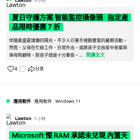
Lawton
4 小時
夏日守護方案 智能監控攝像頭 指定產
品限時優惠 7 折
伴隨着盛夏燦爛的陽光，不少人已著手規劃豐富的暑期活動。
然而，父母在忙碌工作、日常外出，或將孩子交由家中長輩與
閱讀全文
保母照顧時，對孩子總是十分牽掛。...
4
分享
Windows 11
應用軟件
應用軟件
Lawton
5 小時
Microsoft 慳 RAM 承諾未兌現 內置天