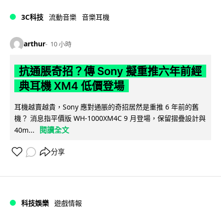
3C科技
流動音樂
音樂耳機
arthur
10 小時
抗通脹奇招？傳 Sony 擬重推六年前經
典耳機 XM4 低價登場
耳機越賣越貴，Sony 應對通脹的奇招居然是重推 6 年前的舊
機？ 消息指平價版 WH-1000XM4C 9 月登場，保留摺疊設計與
閱讀全文
40m...
分享
科技娛樂
遊戲情報