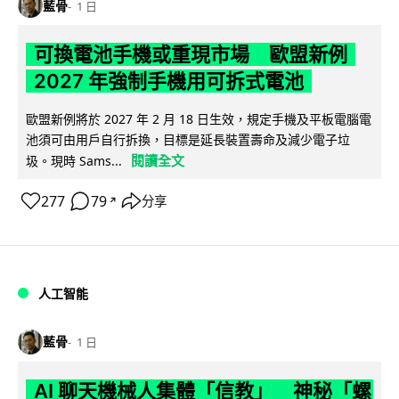
藍骨
1 日
可換電池手機或重現市場 歐盟新例
2027 年強制手機用可拆式電池
歐盟新例將於 2027 年 2 月 18 日生效，規定手機及平板電腦電
池須可由用戶自行拆換，目標是延長裝置壽命及減少電子垃
閱讀全文
圾。現時 Sams...
277
79
分享
↗
人工智能
藍骨
1 日
AI 聊天機械人集體「信教」 神秘「螺