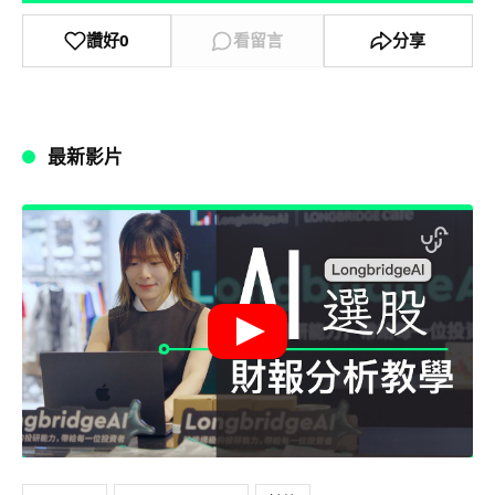
讚好
0
看留言
分享
最新影片