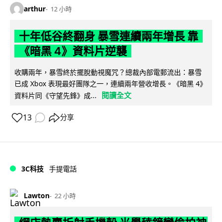
arthur
12 小時
十年低谷終翻身 暴雪連續兩年增長 靠
《暗黑 4》資料片逆襲
收購兩年，暴雪終於擺脫動視魔咒？總裁內部電郵流出：暴雪
已成 Xbox 表現最好團隊之一，連續兩年營收增長。《暗黑 4》
閱讀全文
資料片同《守望先鋒》成...
13
分享
3C科技
手提電話
Lawton
22 小時