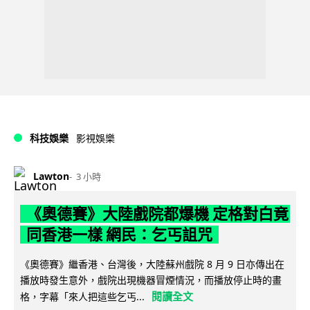
科技娛樂
影視娛樂
Lawton
3 小時
《奧德賽》大陸戲院都爆機 定格對白竟
同香港一樣 網民：乞丐詛咒
《奧德賽》繼香港、台灣後，大陸蘇州戲院 8 月 9 日亦傳出在
播放時發生意外，戲院出現機器冒煙情況，而播放停止時的畫
閱讀全文
格，字幕「來人把這些乞丐...