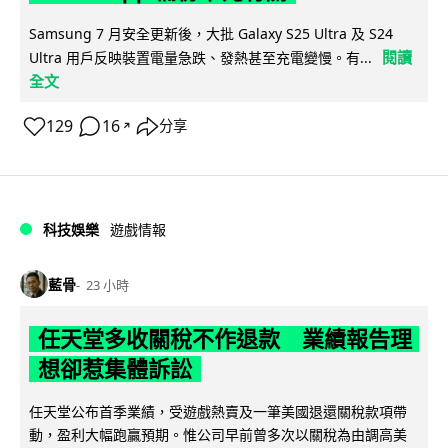
Samsung 7 月安全更新後，大批 Galaxy S25 Ultra 及 S24
閱讀
Ultra 用戶反映裝置電量急跌、發熱甚至充電變慢。有...
全文
129
16
分享
↗
科技娛樂
遊戲情報
藍骨
23 小時
任天堂多收關稅不作退款 業績報告理
想卻惹集體訴訟
任天堂公布首季業績，受遊戲熱賣及一筆美國退還關稅款項帶
動，盈利大幅跑贏預期。惟公司早前曾多次以關稅為由調高美