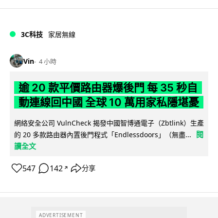
3C科技
家居無線
Vin
4 小時
逾 20 款平價路由器爆後門 每 35 秒自
動連線回中國 全球 10 萬用家私隱堪憂
網絡安全公司 VulnCheck 揭發中國智博通電子（Zbtlink）生產
閱
的 20 多款路由器內置後門程式「Endlessdoors」（無盡...
讀全文
547
142
分享
↗
ADVERTISEMENT