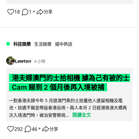
18
1
分享
↗
科技娛樂
生活娛樂
城中熱話
Lawton
4 小時
港夫婦澳門的士拾相機 據為己有被的士
Cam 睇到 2 個月後再入境被捕
一對香港夫婦今年 5 月遊澳門乘的士拾獲他人遺留相機及電
池，拾遺不報並帶返香港自用。兩人本月 2 日經港珠澳大橋再
閱讀全文
次入境澳門時，被治安警察局...
292
46
分享
↗