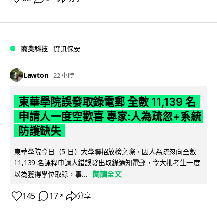
商業科技
資訊保安
Lawton
22 小時
東華學院誤發取錄電郵 全數 11,139 名
申請人一度空歡喜 專家:人為疏忽+系統
防護缺失
東華學院今日（5 日）大學聯招放榜之際，因人為疏忽向全數
11,139 名課程申請人錯誤發出取錄通知電郵，令大批考生一度
閱讀全文
以為獲得學位取錄，事...
145
17
分享
↗