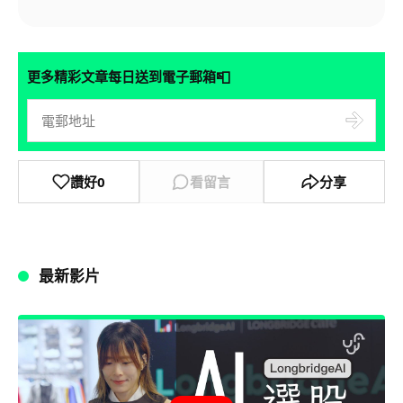
📮
更多精彩文章每日送到電子郵箱
讚好
0
看留言
分享
最新影片