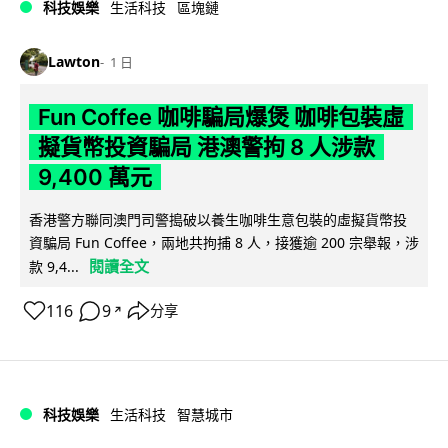
科技娛樂
生活科技
區塊鏈
Lawton
1 日
Fun Coffee 咖啡騙局爆煲 咖啡包裝虛
擬貨幣投資騙局 港澳警拘 8 人涉款
9,400 萬元
香港警方聯同澳門司警搗破以養生咖啡生意包裝的虛擬貨幣投
資騙局 Fun Coffee，兩地共拘捕 8 人，接獲逾 200 宗舉報，涉
閱讀全文
款 9,4...
116
9
分享
↗
科技娛樂
生活科技
智慧城市