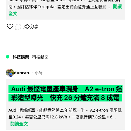
閱讀
間，因評估夥伴 Irregular 設定出錯而意外連上互聯網...
全文
分享
科技娛樂
科技新聞
duncan
1 小時
Audi 最慳電量產車現身 A2 e-tron 迷
彩造型曝光 快充 26 分鐘充滿 8 成電
Audi 呢部新車，能耗竟然係25年前嘅一半。 A2 e-tron 風阻低
至0.24，每百公里只需12.8 kWh，一度電行到7.8公里。6...
閱讀全文