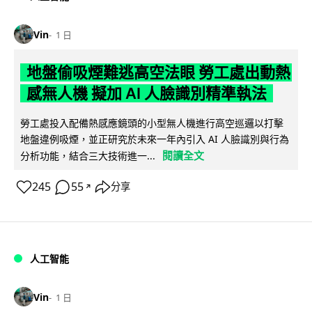
Vin
1 日
地盤偷吸煙難逃高空法眼 勞工處出動熱
感無人機 擬加 AI 人臉識別精準執法
勞工處投入配備熱感應鏡頭的小型無人機進行高空巡邏以打擊
地盤違例吸煙，並正研究於未來一年內引入 AI 人臉識別與行為
閱讀全文
分析功能，結合三大技術進一...
245
55
分享
↗
人工智能
Vin
1 日