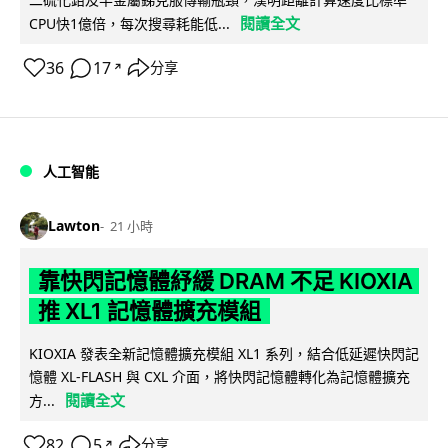
閱讀全文
CPU快1億倍，每次搜尋耗能低...
36
17
分享
↗
人工智能
Lawton
21 小時
靠快閃記憶體紓緩 DRAM 不足 KIOXIA
推 XL1 記憶體擴充模組
KIOXIA 發表全新記憶體擴充模組 XL1 系列，結合低延遲快閃記
憶體 XL-FLASH 與 CXL 介面，將快閃記憶體轉化為記憶體擴充
閱讀全文
方...
82
5
分享
↗