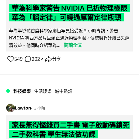
華為科學家警告 NVIDIA 已近物理極限
華為「韜定律」可繞過摩爾定律瓶頸
華為半導體首席科學家廖恒罕見接受近 5 小時專訪，警告
NVIDIA 等西方晶片巨頭正逼近物理極限，傳統製程升級已失經
閱讀全文
濟效益。他同時介紹華為...
549
202
分享
↗
科技娛樂
生活娛樂
城中熱話
Lawton
3 小時
家長無得慳錢買二手書 電子啟動碼鎖死
二手教科書 學生無法做功課