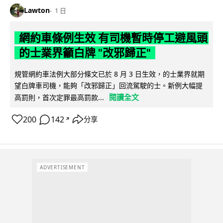
Lawton
1 日
網約車條例生效 有司機暫時停工避風頭
的士業界籲白牌 "改邪歸正"
規管網約車法例大部分條文已於 8 月 3 日生效，的士業界就期
望白牌車司機，能夠「改邪歸正」回流駕駛的士。新例大幅提
閱讀全文
高罰則，首次定罪最高罰款...
200
142
分享
↗
ADVERTISEMENT