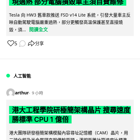
現過熱 部分電腦損毀車主須自費維修
Tesla 向 HW3 舊車款推送 FSD v14 Lite 系統，引發大量車主反
映自動駕駛電腦嚴重過熱，部分更觸發高溫保護甚至直接燒
閱讀全文
毀，須...
5
分享
人工智能
arthur
9 小時
港大工程學院研極簡架構晶片 搜尋速度
勝標準 CPU 1 億倍
港大團隊研發極簡架構模擬內容尋址記憶體（CAM）晶片，用
二硫化鉬及半金屬銻克服傳輸瓶頸，漢明距離計算速度比標準