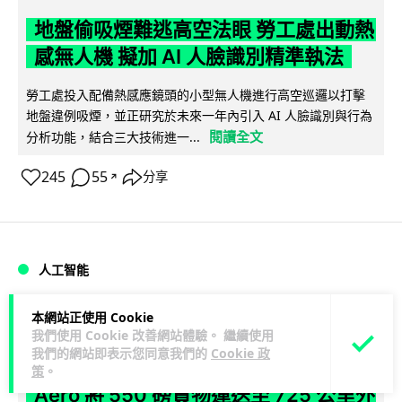
地盤偷吸煙難逃高空法眼 勞工處出動熱
感無人機 擬加 AI 人臉識別精準執法
勞工處投入配備熱感應鏡頭的小型無人機進行高空巡邏以打擊
地盤違例吸煙，並正研究於未來一年內引入 AI 人臉識別與行為
閱讀全文
分析功能，結合三大技術進一...
245
55
分享
↗
人工智能
本網站正使用 Cookie
Lawton
1 日
我們使用 Cookie 改善網站體驗。 繼續使用
我們的網站即表示您同意我們的
Cookie 政
貨運火箭 沖繩飛台灣僅需 15 分鐘 Hop
策
。
Aero 將 550 磅貨物運送至 725 公里外