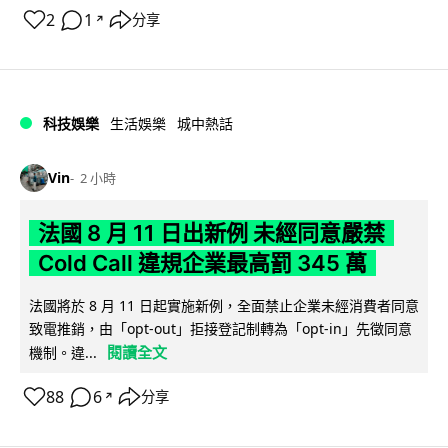
2
1
分享
↗
科技娛樂
生活娛樂
城中熱話
Vin
2 小時
法國 8 月 11 日出新例 未經同意嚴禁
Cold Call 違規企業最高罰 345 萬
法國將於 8 月 11 日起實施新例，全面禁止企業未經消費者同意
致電推銷，由「opt-out」拒接登記制轉為「opt-in」先徵同意
閱讀全文
機制。違...
88
6
分享
↗