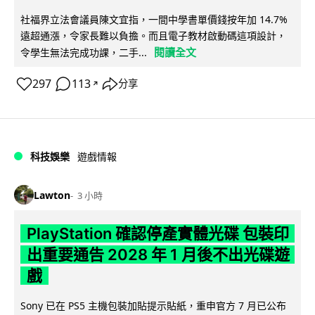
社福界立法會議員陳文宜指，一間中學書單價錢按年加 14.7%
遠超通漲，令家長難以負擔。而且電子教材啟動碼這項設計，
閱讀全文
令學生無法完成功課，二手...
297
113
分享
↗
科技娛樂
遊戲情報
Lawton
3 小時
PlayStation 確認停產實體光碟 包裝印
出重要通告 2028 年 1 月後不出光碟遊
戲
Sony 已在 PS5 主機包裝加貼提示貼紙，重申官方 7 月已公布