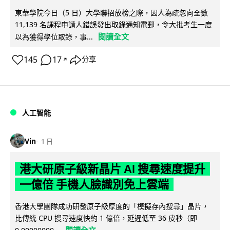
東華學院今日（5 日）大學聯招放榜之際，因人為疏忽向全數
11,139 名課程申請人錯誤發出取錄通知電郵，令大批考生一度
閱讀全文
以為獲得學位取錄，事...
145
17
分享
↗
人工智能
Vin
1 日
港大研原子級新晶片 AI 搜尋速度提升
一億倍 手機人臉識別免上雲端
香港大學團隊成功研發原子級厚度的「模擬存內搜尋」晶片，
比傳統 CPU 搜尋速度快約 1 億倍，延遲低至 36 皮秒（即