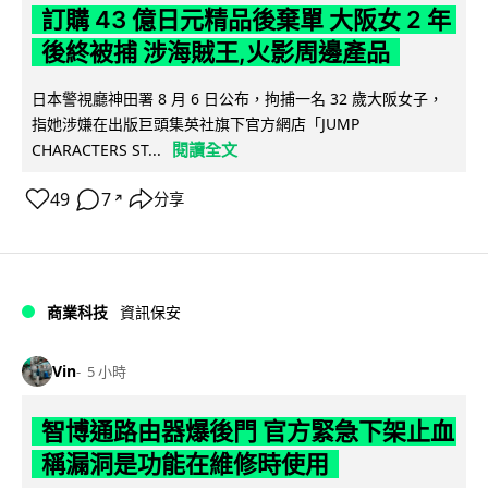
訂購 43 億日元精品後棄單 大阪女 2 年
後終被捕 涉海賊王,火影周邊產品
日本警視廳神田署 8 月 6 日公布，拘捕一名 32 歲大阪女子，
指她涉嫌在出版巨頭集英社旗下官方網店「JUMP
閱讀全文
CHARACTERS ST...
49
7
分享
↗
商業科技
資訊保安
Vin
5 小時
智博通路由器爆後門 官方緊急下架止血
稱漏洞是功能在維修時使用