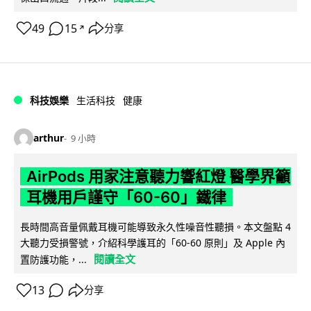
49
15
分享
↗
科技娛樂
生活科技
健康
arthur
9 小時
AirPods 用家注意聽力響紅燈 醫學界籲
耳機用戶謹守「60-60」鐵律
長時間高音量佩戴耳機可能導致永久性噪音性聽損。本文盤點 4
大聽力受損警號，介紹科學護耳的「60-60 原則」及 Apple 內
閱讀全文
置防護功能，...
13
分享