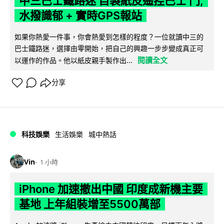
中三巴士鐵路迷 自製紙皮遙控巴士 門,
水撥識郁 + 實時GPS報站
如果你熱愛一件事，你會熱愛到怎樣的程度？一位就讀中三的
巴士鐵路迷，選擇由零開始，把自己的興趣一步步變成真正可
閱讀全文
以運作的作品。他以紙皮親手製作出...
分享
科技娛樂
生活娛樂
城中熱話
Vin
1 小時
iPhone 加速撤出中國 印度成新機主要
基地 上年組裝增至5500萬部