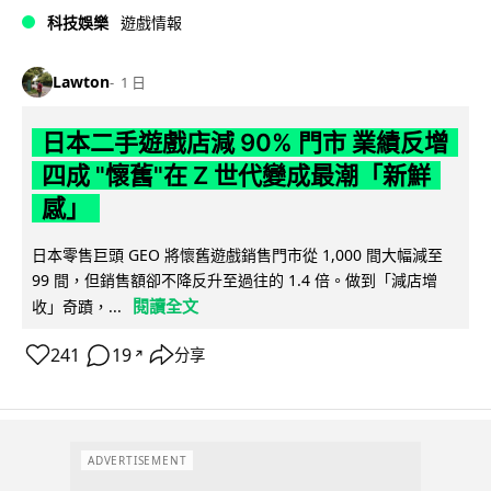
科技娛樂
遊戲情報
Lawton
1 日
日本二手遊戲店減 90% 門市 業績反增
四成 "懷舊"在 Z 世代變成最潮「新鮮
感」
日本零售巨頭 GEO 將懷舊遊戲銷售門市從 1,000 間大幅減至
99 間，但銷售額卻不降反升至過往的 1.4 倍。做到「減店增
閱讀全文
收」奇蹟，...
241
19
分享
↗
ADVERTISEMENT