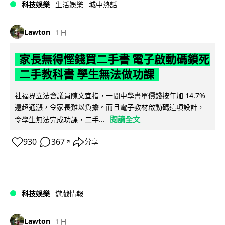
科技娛樂
生活娛樂
城中熱話
Lawton
1 日
家長無得慳錢買二手書 電子啟動碼鎖死
二手教科書 學生無法做功課
社福界立法會議員陳文宜指，一間中學書單價錢按年加 14.7%
遠超通漲，令家長難以負擔。而且電子教材啟動碼這項設計，
閱讀全文
令學生無法完成功課，二手...
930
367
分享
↗
科技娛樂
遊戲情報
Lawton
1 日