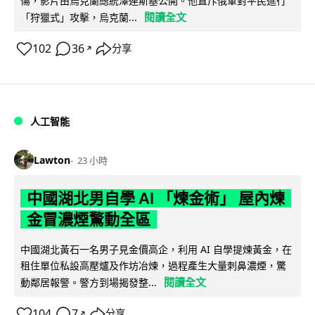
傷，影片由烏克蘭總統澤連斯基公開。他直斥俄軍對平民進行
閱讀全文
「狩獵式」攻擊，烏克蘭...
102
36
分享
↗
人工智能
Lawton
23 小時
中國湖北男自學 AI 「煉金術」 屋內煉
金冒濃煙驚動全區
中國湖北黃石一名男子見金價高企，利用 AI 自學提煉黃金，在
租住單位私設高壓爐及作坊冶煉，過程產生大量刺鼻濃煙，驚
閱讀全文
動鄰居報警。警方到場揭發整...
104
7
分享
↗