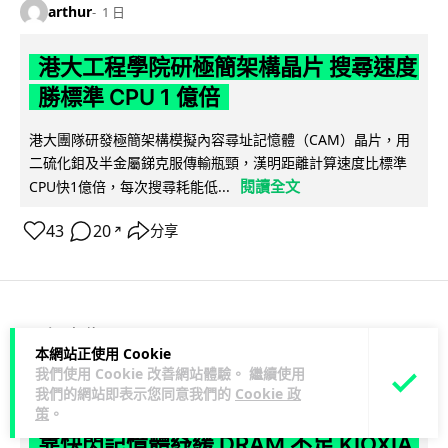
arthur
1 日
港大工程學院研極簡架構晶片 搜尋速度
勝標準 CPU 1 億倍
港大團隊研發極簡架構模擬內容尋址記憶體（CAM）晶片，用
二硫化鉬及半金屬銻克服傳輸瓶頸，漢明距離計算速度比標準
閱讀全文
CPU快1億倍，每次搜尋耗能低...
43
20
分享
↗
人工智能
本網站正使用 Cookie
我們使用 Cookie 改善網站體驗。 繼續使用
Lawton
1 日
我們的網站即表示您同意我們的
Cookie 政
策
。
靠快閃記憶體紓緩 DRAM 不足 KIOXIA