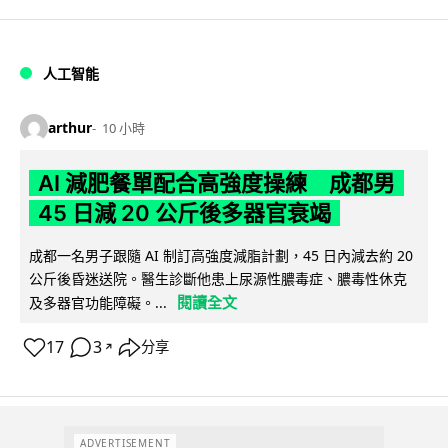
人工智能
arthur
10 小時
AI 減肥餐單配合高強度操練 成都男
45 日減 20 公斤後多器官衰竭
成都一名男子跟隨 AI 制訂高強度減脂計劃，45 日內減去約 20
公斤後昏迷送院。醫生診斷他患上尿源性膿毒症、膿毒性休克
閱讀全文
及多器官功能障礙。...
17
3
分享
↗
ADVERTISEMENT