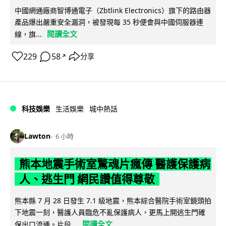
中國網通廠商智博通電子（Zbtlink Electronics）旗下的路由器
產品爆出嚴重安全漏洞，被發現每 35 秒便會與中國伺服器連
閱讀全文
線，旗...
229
58
分享
↗
科技娛樂
生活娛樂
城中熱話
Lawton
6 小時
熊本地震手術室驚魂片瘋傳 醫護保護病
人、逃生門 網民讚值得尊敬
熊本縣 7 月 28 日發生 7.1 級地震，熊本綜合醫院手術室鏡頭拍
下地震一刻，醫護人員臨危不亂保護病人，更馬上開逃生門確
閱讀全文
保出口流通。片段...