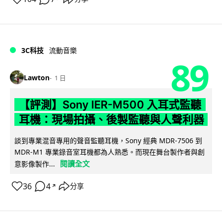
3C科技
流動音樂
89
Lawton
1 日
【評測】Sony IER-M500 入耳式監聽
耳機：現場拍攝、後製監聽與人聲利器
談到專業混音專用的聲音監聽耳機，Sony 經典 MDR-7506 到
MDR-M1 專業錄音室耳機都為人熟悉。而現在舞台製作者與創
閱讀全文
意影像製作...
36
4
分享
↗