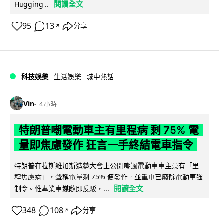
閱讀全文
Hugging...
95
13
分享
↗
科技娛樂
生活娛樂
城中熱話
Vin
4 小時
特朗普嘲電動車主有里程病 剩 75% 電
量即焦慮發作 狂言一手終結電車指令
特朗普在拉斯維加斯造勢大會上公開嘲諷電動車車主患有「里
程焦慮病」，聲稱電量剩 75% 便發作，並重申已廢除電動車強
閱讀全文
制令。惟專業車媒隨即反駁，...
348
108
分享
↗