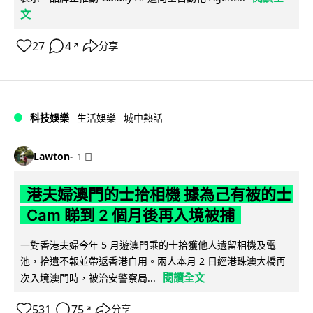
文
27
4
分享
↗
科技娛樂
生活娛樂
城中熱話
Lawton
1 日
港夫婦澳門的士拾相機 據為己有被的士
Cam 睇到 2 個月後再入境被捕
一對香港夫婦今年 5 月遊澳門乘的士拾獲他人遺留相機及電
池，拾遺不報並帶返香港自用。兩人本月 2 日經港珠澳大橋再
閱讀全文
次入境澳門時，被治安警察局...
531
75
分享
↗