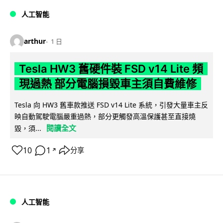
人工智能
arthur
1 日
Tesla HW3 舊硬件裝 FSD v14 Lite 頻
現過熱 部分電腦損毀車主須自費維修
Tesla 向 HW3 舊車款推送 FSD v14 Lite 系統，引發大量車主反
映自動駕駛電腦嚴重過熱，部分更觸發高溫保護甚至直接燒
閱讀全文
毀，須...
10
1
分享
↗
人工智能