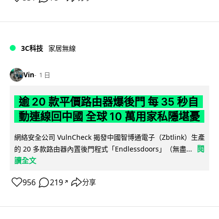
3C科技
家居無線
Vin
1 日
逾 20 款平價路由器爆後門 每 35 秒自
動連線回中國 全球 10 萬用家私隱堪憂
網絡安全公司 VulnCheck 揭發中國智博通電子（Zbtlink）生產
閱
的 20 多款路由器內置後門程式「Endlessdoors」（無盡...
讀全文
956
219
分享
↗