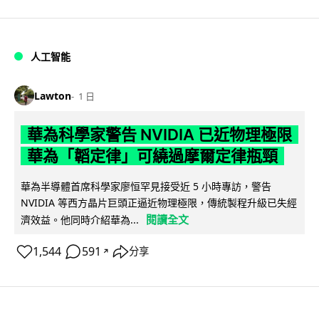
人工智能
Lawton
1 日
華為科學家警告 NVIDIA 已近物理極限
華為「韜定律」可繞過摩爾定律瓶頸
華為半導體首席科學家廖恒罕見接受近 5 小時專訪，警告
NVIDIA 等西方晶片巨頭正逼近物理極限，傳統製程升級已失經
閱讀全文
濟效益。他同時介紹華為...
1,544
591
分享
↗