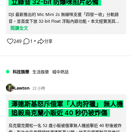
立錄音 32-bit 防爆咪拍片必備
DJI 最新推出的 Mic Mini 2s 無線咪支援「四發一收」分軌錄
音，並首度下放 32-bit Float 浮點內錄功能。本文經實測其...
閱讀全文
249
1
分享
↗
科技娛樂
生活娛樂
城中熱話
Lawton
22 小時
澤連斯基怒斥俄軍「人肉狩獵」 無人機
追殺烏克蘭小販近 40 秒仍被炸傷
烏克蘭克爾松一名 52 歲小販被俄軍無人機追擊近 40 秒後被炸