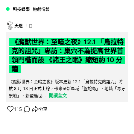
科技娛樂
遊戲情報
天恩
1 日
《魔獸世界：至暗之夜》12.1 「烏拉特
克的詛咒」專訪：巢穴不為提高世界首
領門檻而設 《諸王之眠》縮短約 10 分
鐘
《魔獸世界：至暗之夜》版本更新 12.1「烏拉特克的詛咒」將
於 8 月 13 日正式上線，帶來全新區域「盤蛇島」、地城「毒牙
閱讀全文
祭壇」、新型態世...
115
分享