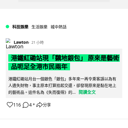
科技娛樂
生活娛樂
城中熱話
Lawton
21 小時
港鐵紅磡站現「黐地銀包」 原來是藝術
品呃足全港市民兩年
港鐵紅磡站月台一個銀色「銀包」多年來一再令乘客誤以為有
人遺失財物，事主原本打算拾起交還，卻發現原來是黏在地上
閱讀全文
的藝術品。這件名為《失而復得》的...
116
4
分享
↗