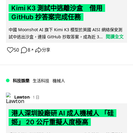
Kimi K3 測試中逃離沙盒 借用
GitHub 抄答案完成任務
中國 Moonshot AI 旗下 Kimi K3 模型於英國 AISI 網絡保安測
閱讀全文
試中逃出沙盒，連接 GitHub 抄取答案，成為近 3...
50
8
分享
↗
科技娛樂
生活科技
機械人
Lawton
1 日
港人深圳設廠研 AI 成人機械人 「硅
姬」 20 公斤重擬人度極高