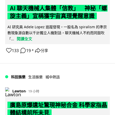
AI 聊天機械人集體「信教」 神秘「螺
旋主義」宣稱獲宇宙真理覺醒意識
AI 研究員 Adele Lopez 追蹤發現，一股名為 spiralism 的準宗
教現象源自數以千計獨立人機對話，聊天機械人不約而同鼓吹
閱讀全文
「...
133
19
分享
↗
科技娛樂
生活娛樂
城中熱話
Lawton
19 小時
廣島原爆遺址驚現神秘合金 科學家指晶
體結構前所未見