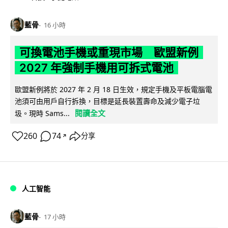
藍骨
16 小時
可換電池手機或重現市場 歐盟新例
2027 年強制手機用可拆式電池
歐盟新例將於 2027 年 2 月 18 日生效，規定手機及平板電腦電
池須可由用戶自行拆換，目標是延長裝置壽命及減少電子垃
閱讀全文
圾。現時 Sams...
260
74
分享
↗
人工智能
藍骨
17 小時