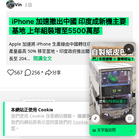
Vin
2 日
iPhone 加速撤出中國 印度成新機主要
基地 上年組裝增至5500萬部
Apple 加速將 iPhone 生產線由中國轉往印度，目標兩年內將
×
產量最高 50% 移至當地。印度政府推出關稅豁免及稅務優惠延
閱讀全文
長至 204...
567
256
分享
↗
ADVERTISEMENT
本網站正使用 Cookie
我們使用 Cookie 改善網站體驗。 繼續使用
🎵
⛶
我們的網站即表示您同意我們的
Cookie 政
策
。
📖 文字版訪問
→