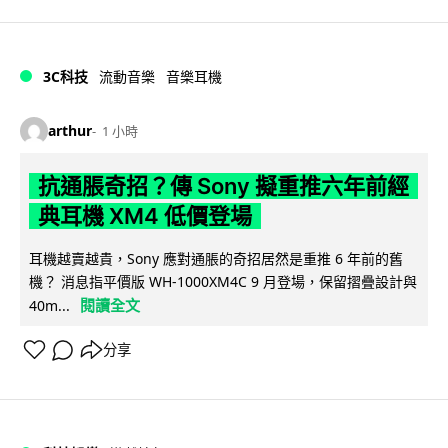
3C科技
流動音樂
音樂耳機
arthur
1 小時
抗通脹奇招？傳 Sony 擬重推六年前經
典耳機 XM4 低價登場
耳機越賣越貴，Sony 應對通脹的奇招居然是重推 6 年前的舊
機？ 消息指平價版 WH-1000XM4C 9 月登場，保留摺疊設計與
閱讀全文
40m...
分享