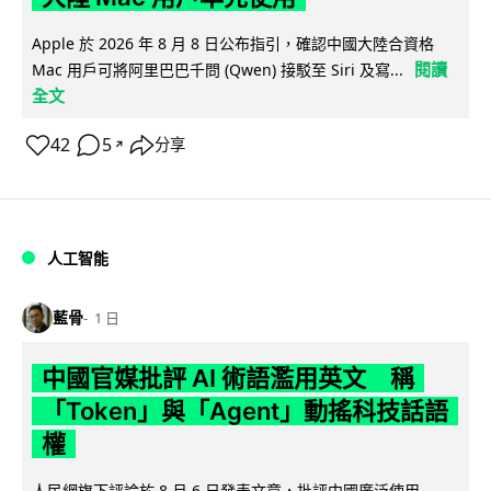
Apple 於 2026 年 8 月 8 日公布指引，確認中國大陸合資格
閱讀
Mac 用戶可將阿里巴巴千問 (Qwen) 接駁至 Siri 及寫...
全文
42
5
分享
↗
人工智能
藍骨
1 日
中國官媒批評 AI 術語濫用英文 稱
「Token」與「Agent」動搖科技話語
權
人民網旗下評論於 8 月 6 日發表文章，批評中國廣泛使用