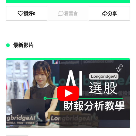
讚好
0
看留言
分享
最新影片