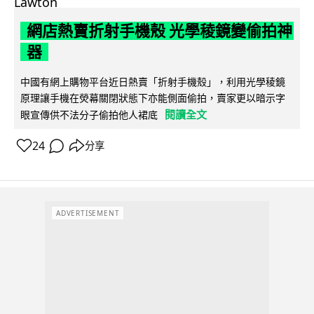
網店熱賣折射手機殼 光學稜鏡變偷拍神
器
中國有網上購物平台近日熱賣「折射手機殼」，利用光學稜鏡
原理讓手機在熒幕關閉狀態下亦能側面偷拍，賣家更以暗示字
閱讀全文
眼宣傳供不法分子偷拍他人裙底
24
分享
ADVERTISEMENT