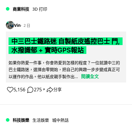
商業科技
3D 打印
Vin
2 日
中三巴士鐵路迷 自製紙皮遙控巴士 門,
水撥識郁 + 實時GPS報站
如果你熱愛一件事，你會熱愛到怎樣的程度？一位就讀中三的
巴士鐵路迷，選擇由零開始，把自己的興趣一步步變成真正可
閱讀全文
以運作的作品。他以紙皮親手製作出...
5,156
275
分享
↗
科技娛樂
生活娛樂
城中熱話