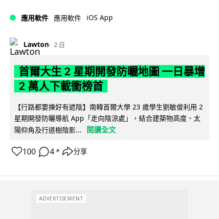
iOS App
應用軟件
應用軟件
Lawton
2 日
首爾大生 2 星期開發防曬地圖 一日暴增
2 萬人下載衝榜首
【行路都要揀好有遮陰】南韓首爾大學 23 歲學生劉敏俊利用 2
星期開發防曬導航 App「走向陰涼處」，結合建築物高度、太
閱讀全文
陽仰角及行道樹陰影...
100
4
分享
↗
ADVERTISEMENT