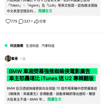
「Token」、「Agent」及「LLM」等英文術語，認為做法侵蝕
閱讀全文
中文表意空間及科...
779
337
分享
↗
科技娛樂
生活科技
汽車科技
藍骨
1 日
BMW 車廂熒幕強推蜘蛛俠電影廣告
車主怒轟堪比 iTunes 送 U2 專輯翻版
BMW 近日透過無線更新向全球逾 70 個市場車輛中控熒幕推送
《蜘蛛俠：英雄重生》宣傳動畫，啟動車輛即彈出通知，觸發
閱讀全文
大批車主不滿。BMW 早...