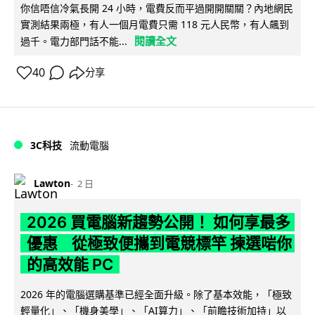
你信唔信冷氣長開 24 小時，電費反而平過開開關關？內地網民
實測結果兩極，有人一個月電費只需 118 元人民幣，有人飆到
閱讀全文
過千。電力部門話不能...
40
分享
3C科技
流動電腦
Lawton
2 日
2026 買電腦新趨勢公開！ 如何享最多
優惠 從極致便攜到電競標竿 揀選啱你
的高效能 PC
2026 年的電腦選購基準已經全面升級。除了基本效能，「極致
輕量化」、「機身美學」、「AI算力」、「前瞻技術加持」以