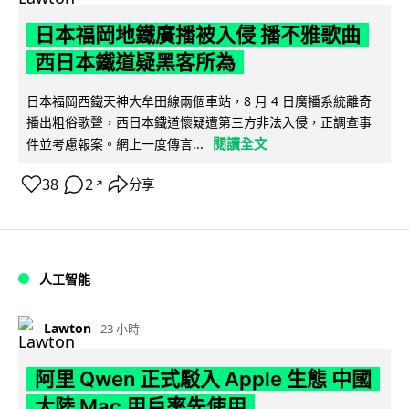
日本福岡地鐵廣播被入侵 播不雅歌曲
西日本鐵道疑黑客所為
日本福岡西鐵天神大牟田線兩個車站，8 月 4 日廣播系統離奇
播出粗俗歌聲，西日本鐵道懷疑遭第三方非法入侵，正調查事
閱讀全文
件並考慮報案。網上一度傳言...
38
2
分享
↗
人工智能
Lawton
23 小時
阿里 Qwen 正式駁入 Apple 生態 中國
大陸 Mac 用戶率先使用