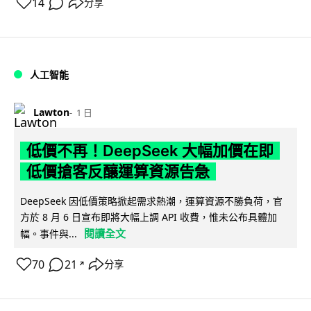
14
分享
人工智能
Lawton
1 日
低價不再！DeepSeek 大幅加價在即
低價搶客反釀運算資源告急
DeepSeek 因低價策略掀起需求熱潮，運算資源不勝負荷，官
方於 8 月 6 日宣布即將大幅上調 API 收費，惟未公布具體加
閱讀全文
幅。事件與...
70
21
分享
↗