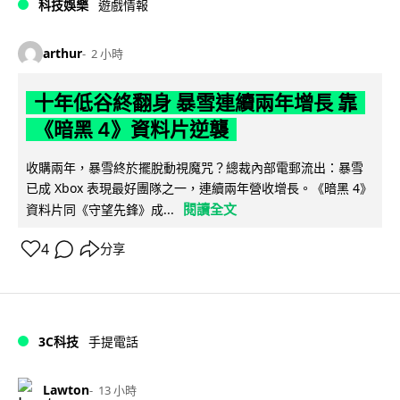
科技娛樂
遊戲情報
arthur
2 小時
十年低谷終翻身 暴雪連續兩年增長 靠
《暗黑 4》資料片逆襲
收購兩年，暴雪終於擺脫動視魔咒？總裁內部電郵流出：暴雪
已成 Xbox 表現最好團隊之一，連續兩年營收增長。《暗黑 4》
閱讀全文
資料片同《守望先鋒》成...
4
分享
3C科技
手提電話
Lawton
13 小時