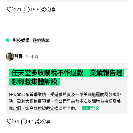
121
15
分享
↗
科技娛樂
遊戲情報
藍骨
14 小時
任天堂多收關稅不作退款 業績報告理
想卻惹集體訴訟
任天堂公布首季業績，受遊戲熱賣及一筆美國退還關稅款項帶
動，盈利大幅跑贏預期。惟公司早前曾多次以關稅為由調高美
閱讀全文
國定價，如今關稅被裁定違法並全數...
34
4
分享
↗