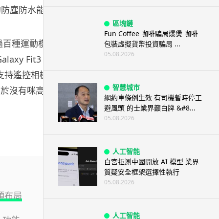
別的防塵防水能
區塊鏈
Fun Coffee 咖啡騙局爆煲 咖啡
供過百種運動模
包裝虛擬貨幣投資騙局 ...
05.08.2026
xy Fit3 沒
 支持遙控相機
智慧城市
由於沒有咪高峰
網約車條例生效 有司機暫時停工
避風頭 的士業界籲白牌 &#8...
05.08.2026
人工智能
白宮拒測中國開放 AI 模型 業界
質疑安全框架選擇性執行
05.08.2026
鏡頭布局
人工智能