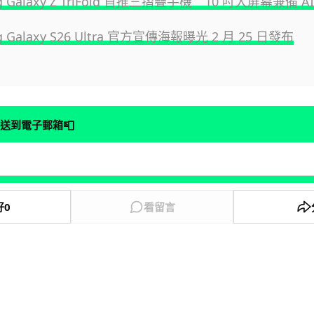
g Galaxy Z TriFold 首推三摺疊手機 10 吋大屏幕兼備 A
g Galaxy S26 Ultra 官方宣傳海報曝光 2 月 25 日發布
📮
送到電子郵箱
好
0
看留言