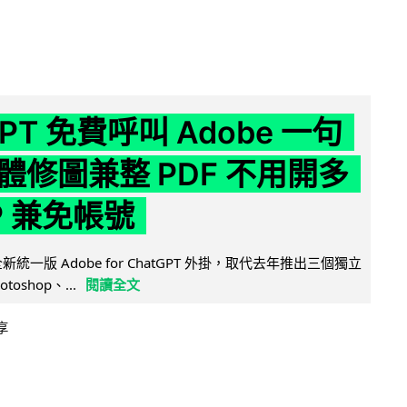
GPT 免費呼叫 Adobe 一句
體修圖兼整 PDF 不用開多
P 兼免帳號
全新統一版 Adobe for ChatGPT 外掛，取代去年推出三個獨立
otoshop、...
閱讀全文
享