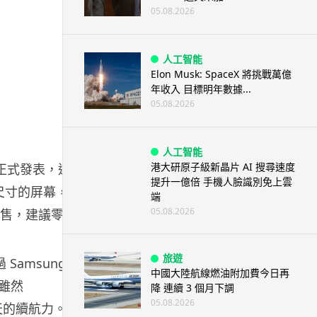
05.08.2026
人工智能
Elon Musk: SpaceX 將挑戰萬億
年收入 目標明年數據...
05.08.2026
人工智能
港大研原子級新晶片 AI 搜尋速度
終於正式發表，這
提升一億倍 手機人臉識別免上雲
更大尺寸的屏幕，就
端
05.08.2026
港發售，建議零售
旅遊
過 Samsung
中國大陸航線燃油附加費今日再
。雖然
降 連續 3 個月下調
05.08.2026
 天的續航力。