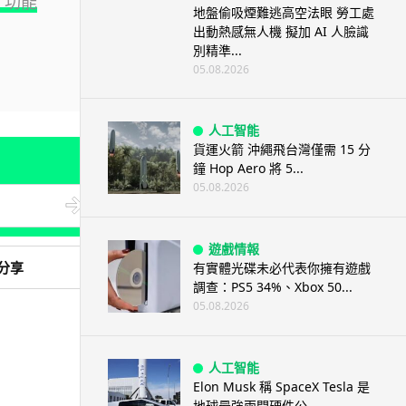
I 功能
地盤偷吸煙難逃高空法眼 勞工處
出動熱感無人機 擬加 AI 人臉識
別精準...
05.08.2026
人工智能
貨運火箭 沖繩飛台灣僅需 15 分
鐘 Hop Aero 將 5...
05.08.2026
遊戲情報
分享
有實體光碟未必代表你擁有遊戲
調查：PS5 34%、Xbox 50...
05.08.2026
人工智能
Elon Musk 稱 SpaceX Tesla 是
地球最強兩間硬件公...