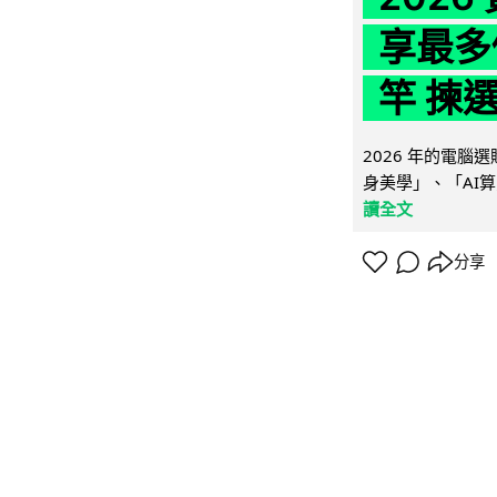
享最多
竿 揀
2026 年的電
身美學」、「AI算
讀全文
分享