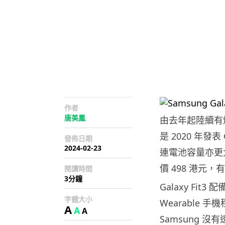
作者
唐美鳳
由去年起陸續有爆料
是 2020 年發
發佈日期
2024-02-23
連電池容量亦更大
價 498 港元
閱讀時間
3分鐘
Galaxy Fit3
字體大小
Wearable
A
A
A
Samsung 