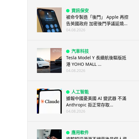
資訊保安
被命令製造「後門」 Apple 再控
告英國政府 加密後門爭議延燒...
04.08.2026
汽車科技
Tesla Model Y 長續航後驅版抵
港 YOHO MALL ...
04.08.2026
人工智能
據報中國憂美國 AI 變武器 不滿
Anthropic 拒正常存取...
04.08.2026
應用軟件
詐騙短訊源源不絕背後是個人資