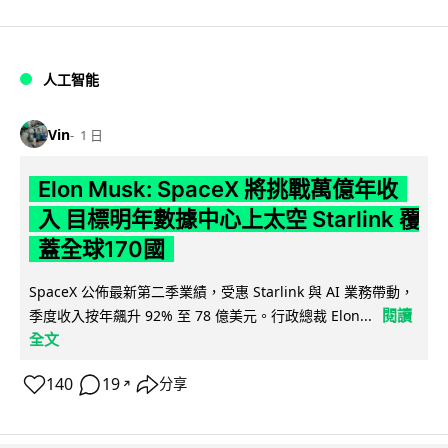
人工智能
Vin
1 日
Elon Musk: SpaceX 將挑戰萬億年收
入 目標明年數據中心上太空 Starlink 覆
蓋全球170國
SpaceX 公佈最新第二季業績，受惠 Starlink 與 AI 業務帶動，
閱讀
季度收入按年飆升 92% 至 78 億美元。行政總裁 Elon...
全文
140
19
分享
↗