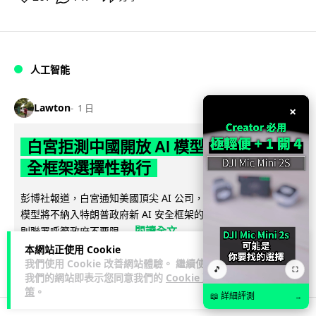
人工智能
Lawton
1 日
×
白宮拒測中國開放 AI 模型 業界質疑安
全框架選擇性執行
彭博社報道，白宮通知美國頂尖 AI 公司，中國開發的開放權重
模型將不納入特朗普政府新 AI 安全框架的測試範圍。美國業界
閱讀全文
則聯署呼籲政府不要限...
本網站正使用 Cookie
44
21
分享
我們使用 Cookie 改善網站體驗。 繼續使用
↗
🎵
⛶
我們的網站即表示您同意我們的
Cookie 政
策
。
📖 詳細評測
→