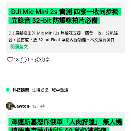
DJI Mic Mini 2s 實測 四發一收同步獨
立錄音 32-bit 防爆咪拍片必備
DJI 最新推出的 Mic Mini 2s 無線咪支援「四發一收」分軌錄
音，並首度下放 32-bit Float 浮點內錄功能。本文經實測其...
閱讀全文
18
1
分享
↗
科技娛樂
生活娛樂
城中熱話
Lawton
13 小時
澤連斯基怒斥俄軍「人肉狩獵」 無人機
追殺烏克蘭小販近 40 秒仍被炸傷