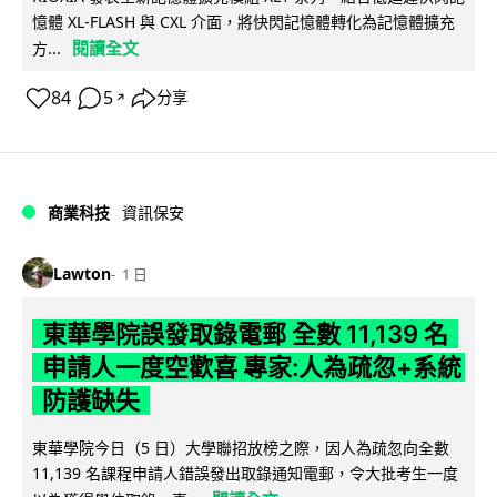
憶體 XL-FLASH 與 CXL 介面，將快閃記憶體轉化為記憶體擴充
閱讀全文
方...
84
5
分享
↗
商業科技
資訊保安
Lawton
1 日
東華學院誤發取錄電郵 全數 11,139 名
申請人一度空歡喜 專家:人為疏忽+系統
防護缺失
東華學院今日（5 日）大學聯招放榜之際，因人為疏忽向全數
11,139 名課程申請人錯誤發出取錄通知電郵，令大批考生一度