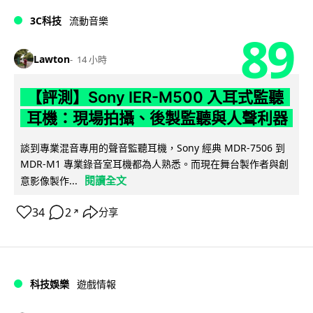
3C科技
流動音樂
89
Lawton
14 小時
【評測】Sony IER-M500 入耳式監聽
耳機：現場拍攝、後製監聽與人聲利器
談到專業混音專用的聲音監聽耳機，Sony 經典 MDR-7506 到
MDR-M1 專業錄音室耳機都為人熟悉。而現在舞台製作者與創
閱讀全文
意影像製作...
34
2
分享
↗
科技娛樂
遊戲情報