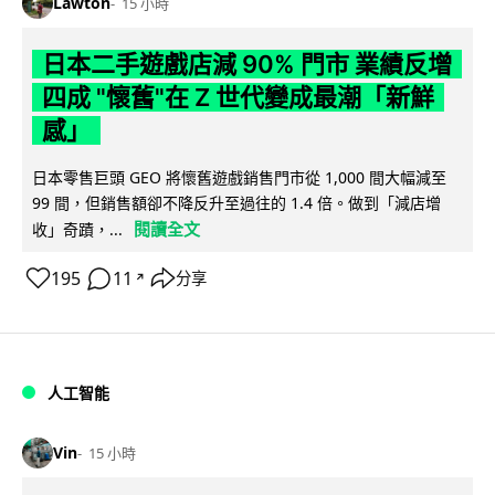
Lawton
15 小時
日本二手遊戲店減 90% 門市 業績反增
四成 "懷舊"在 Z 世代變成最潮「新鮮
感」
日本零售巨頭 GEO 將懷舊遊戲銷售門市從 1,000 間大幅減至
99 間，但銷售額卻不降反升至過往的 1.4 倍。做到「減店增
閱讀全文
收」奇蹟，...
195
11
分享
↗
人工智能
Vin
15 小時