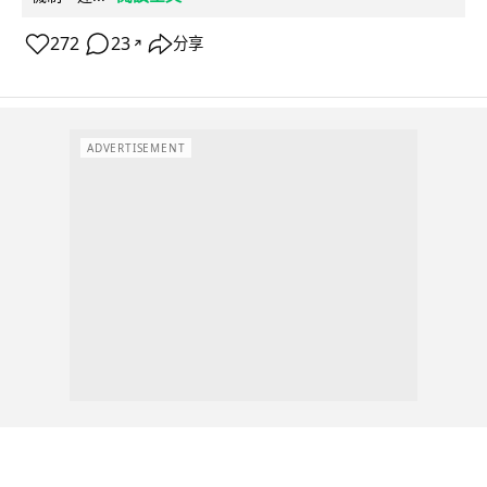
272
23
分享
↗
ADVERTISEMENT