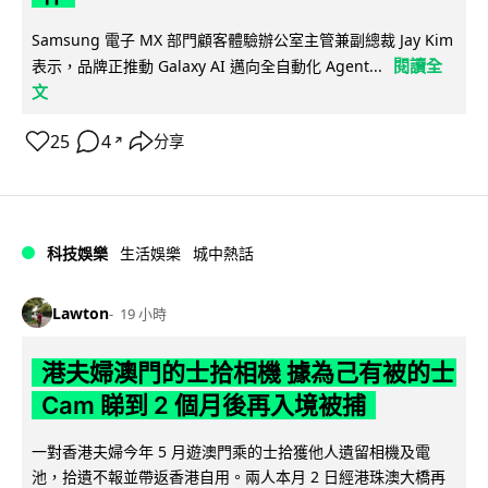
Samsung 電子 MX 部門顧客體驗辦公室主管兼副總裁 Jay Kim
閱讀全
表示，品牌正推動 Galaxy AI 邁向全自動化 Agent...
文
25
4
分享
↗
科技娛樂
生活娛樂
城中熱話
Lawton
19 小時
港夫婦澳門的士拾相機 據為己有被的士
Cam 睇到 2 個月後再入境被捕
一對香港夫婦今年 5 月遊澳門乘的士拾獲他人遺留相機及電
池，拾遺不報並帶返香港自用。兩人本月 2 日經港珠澳大橋再