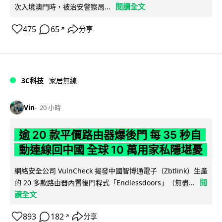
閱讀全文
次入境澳門時，被治安警察局...
475
65
分享
↗
3C科技
家居無線
Vin
20 小時
逾 20 款平價路由器爆後門 每 35 秒自
動連線回中國 全球 10 萬用家私隱堪憂
網絡安全公司 VulnCheck 揭發中國智博通電子（Zbtlink）生產
閱
的 20 多款路由器內置後門程式「Endlessdoors」（無盡...
讀全文
893
182
分享
↗