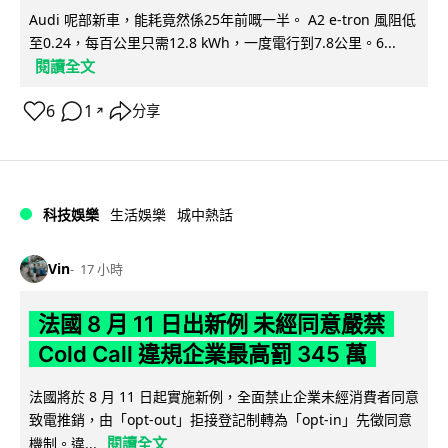
Audi 呢部新車，能耗竟然係25年前嘅一半。 A2 e-tron 風阻低
至0.24，每百公里只需12.8 kWh，一度電行到7.8公里。6...
閱讀全文
6
1
分享
↗
科技娛樂
生活娛樂
城中熱話
Vin
17 小時
法國 8 月 11 日出新例 未經同意嚴禁
Cold Call 違規企業最高罰 345 萬
法國將於 8 月 11 日起實施新例，全面禁止企業未經消費者同意
致電推銷，由「opt-out」拒接登記制轉為「opt-in」先徵同意
閱讀全文
機制。違...