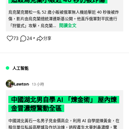
烏克蘭克爾松一名 52 歲小販被俄軍無人機追擊近 40 秒後被炸
傷，影片由烏克蘭總統澤連斯基公開。他直斥俄軍對平民進行
閱讀全文
「狩獵式」攻擊，烏克蘭...
73
24
分享
↗
人工智能
Lawton
13 小時
中國湖北男自學 AI 「煉金術」 屋內煉
金冒濃煙驚動全區
中國湖北黃石一名男子見金價高企，利用 AI 自學提煉黃金，在
租住單位私設高壓爐及作坊冶煉，過程產生大量刺鼻濃煙，驚