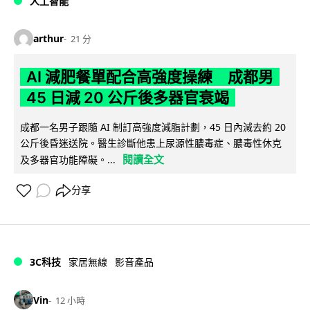
人工智能
arthur
21 分
AI 減肥餐單配合高強度操練 成都男
45 日減 20 公斤後多器官衰竭
成都一名男子跟隨 AI 制訂高強度減脂計劃，45 日內減去約 20
公斤後昏迷送院。醫生診斷他患上尿源性膿毒症、膿毒性休克
閱讀全文
及多器官功能障礙。...
分享
3C科技
家居無線
影音產品
Vin
12 小時