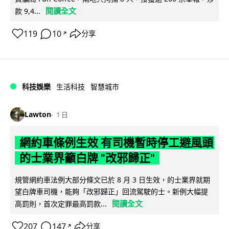
閱讀全文
款 9,4...
119
10
分享
↗
科技娛樂
生活科技
智慧城市
Lawton
1 日
網約車條例生效 有司機暫時停工避風頭
的士業界籲白牌 "改邪歸正"
規管網約車法例大部分條文已於 8 月 3 日生效，的士業界就期
望白牌車司機，能夠「改邪歸正」回流駕駛的士。新例大幅提
閱讀全文
高罰則，首次定罪最高罰款...
207
147
分享
↗