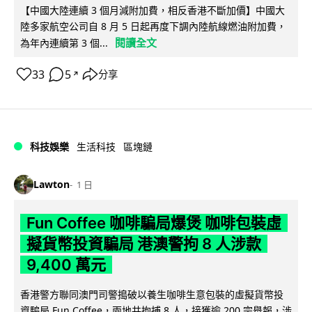
【中國大陸連續 3 個月減附加費，相反香港不斷加價】中國大
陸多家航空公司自 8 月 5 日起再度下調內陸航線燃油附加費，
閱讀全文
為年內連續第 3 個...
33
5
分享
↗
科技娛樂
生活科技
區塊鏈
Lawton
1 日
Fun Coffee 咖啡騙局爆煲 咖啡包裝虛
擬貨幣投資騙局 港澳警拘 8 人涉款
9,400 萬元
香港警方聯同澳門司警搗破以養生咖啡生意包裝的虛擬貨幣投
資騙局 Fun Coffee，兩地共拘捕 8 人，接獲逾 200 宗舉報，涉