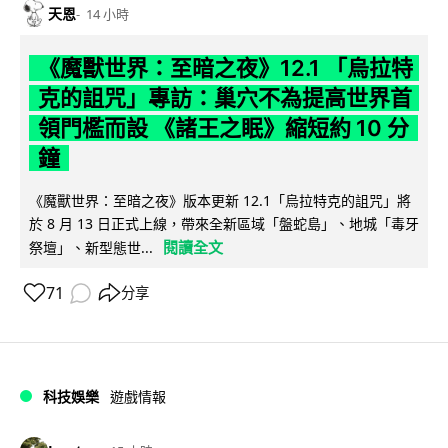
天恩
14 小時
《魔獸世界：至暗之夜》12.1 「烏拉特
克的詛咒」專訪：巢穴不為提高世界首
領門檻而設 《諸王之眠》縮短約 10 分
鐘
《魔獸世界：至暗之夜》版本更新 12.1「烏拉特克的詛咒」將
於 8 月 13 日正式上線，帶來全新區域「盤蛇島」、地城「毒牙
閱讀全文
祭壇」、新型態世...
71
分享
科技娛樂
遊戲情報