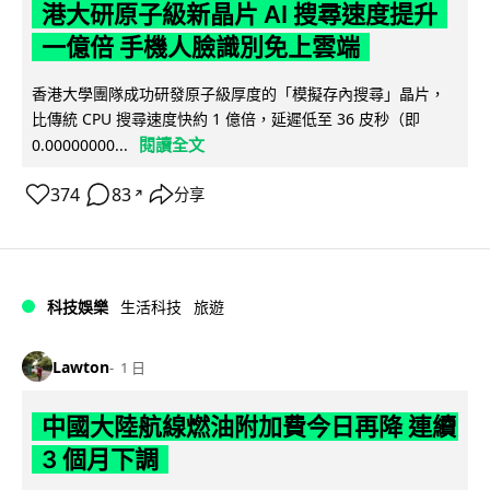
港大研原子級新晶片 AI 搜尋速度提升
一億倍 手機人臉識別免上雲端
香港大學團隊成功研發原子級厚度的「模擬存內搜尋」晶片，
比傳統 CPU 搜尋速度快約 1 億倍，延遲低至 36 皮秒（即
閱讀全文
0.00000000...
374
83
分享
↗
科技娛樂
生活科技
旅遊
Lawton
1 日
中國大陸航線燃油附加費今日再降 連續
3 個月下調