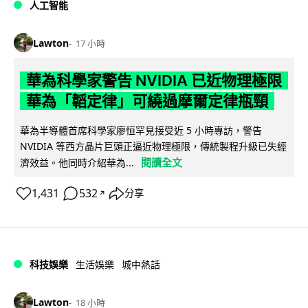
人工智能
Lawton
17 小時
華為科學家警告 NVIDIA 已近物理極限
華為「韜定律」可繞過摩爾定律瓶頸
華為半導體首席科學家廖恒罕見接受近 5 小時專訪，警告
NVIDIA 等西方晶片巨頭正逼近物理極限，傳統製程升級已失經
閱讀全文
濟效益。他同時介紹華為...
1,431
532
分享
↗
科技娛樂
生活娛樂
城中熱話
Lawton
18 小時