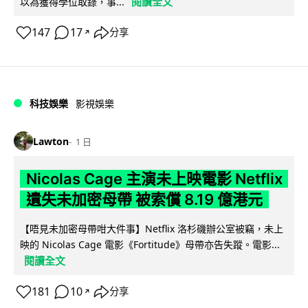
閱讀全文
以為獲得學位取錄，事...
147
17
分享
↗
科技娛樂
影視娛樂
Lawton
1 日
Nicolas Cage 主演未上映電影 Netflix
遺失未加密母帶 被索償 8.19 億港元
【唔見未加密母帶咁大件事】Netflix 洛杉磯辦公室被竊，未上
映的 Nicolas Cage 電影《Fortitude》母帶亦告失蹤。電影...
閱讀全文
181
10
分享
↗