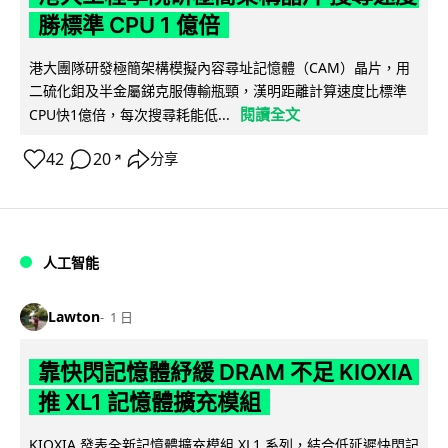
勝標準 CPU 1 億倍
港大團隊研發極簡架構模擬內容尋址記憶體（CAM）晶片，用
二硫化鉬及半金屬銻克服傳輸瓶頸，漢明距離計算速度比標準
閱讀全文
CPU快1億倍，每次搜尋耗能低...
42
20
分享
↗
人工智能
Lawton
1 日
靠快閃記憶體紓緩 DRAM 不足 KIOXIA
推 XL1 記憶體擴充模組
KIOXIA 發表全新記憶體擴充模組 XL1 系列，結合低延遲快閃記