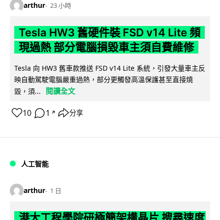
arthur
23 小時
Tesla HW3 舊硬件裝 FSD v14 Lite 頻
現過熱 部分電腦損毀車主須自費維修
Tesla 向 HW3 舊車款推送 FSD v14 Lite 系統，引發大量車主反
映自動駕駛電腦嚴重過熱，部分更觸發高溫保護甚至直接燒
閱讀全文
毀，須...
10
1
分享
↗
人工智能
arthur
1 日
港大工程學院研極簡架構晶片 搜尋速度